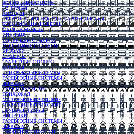
ЖУРНАЛЬНЫЕ СТОЛЫ
ТВ ТУМБЫ
КОМОДЫ
СЕРВАНТЫ ДЛЯ ПОСУДЫ, БАРНЫЕ ШКАФЫ
БЕСКАРКАСНАЯ МЕБЕЛЬ
МЯГКАЯ МЕБЕЛЬ
СПАЛЬНЯ
ИНТЕРЬЕРЫ СПАЛЬНИ
МОДУЛЬНЫЕ СПАЛЬНИ
КРОВАТИ
МАТРАСЫ
ТУАЛЕТНЫЕ СТОЛИКИ
КОМОДЫ
ПРИКРОВАТНЫЕ ТУМБЫ
ГАРДЕРОБНЫЕ СИСТЕМЫ
ЗЕРКАЛА
ЭЛЕКТРОКАМИНЫ
ПРИХОЖАЯ
МАЛЕНЬКИЕ ПРИХОЖИЕ
МОДУЛЬНЫЕ ПРИХОЖИЕ
ОБУВНЫЕ ТУМБЫ
ВЕШАЛКИ
ГАРДЕРОБНЫЕ СИСТЕМЫ
ЗЕРКАЛА
ПУФИКИ И БАНКЕТКИ