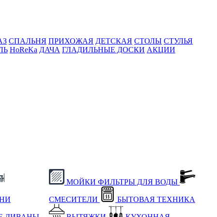
АЗ
СПАЛЬНЯ
ПРИХОЖАЯ
ДЕТСКАЯ
СТОЛЫ
СТУЛЬЯ
ЛЬ
HoReKa
ДАЧА
ГЛАДИЛЬНЫЕ ДОСКИ
АКЦИИ
МОЙКИ
ФИЛЬТРЫ ДЛЯ ВОДЫ
ХНИ
СМЕСИТЕЛИ
БЫТОВАЯ ТЕХНИКА
Е
ДИВАНЫ
ВЫТЯЖКИ
КУХОННАЯ