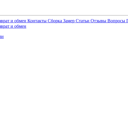
зврат и обмен
Контакты
Сборка
Замер
Статьи
Отзывы
Вопросы
зврат и обмен
ли