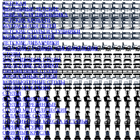
ДЕТСКАЯ
МОДУЛЬНЫЕ ДЕТСКИЕ
МЕБЕЛЬ ДЛЯ ШКОЛЬНИКА
ДЕТСКИЕ КРОВАТИ
МАТРАСЫ ДЛЯ ДЕТЕЙ
ДЕТСКИЕ СТОЛЫ И СТУЛЬЧИКИ
КОМОДЫ ДЛЯ ДЕТЕЙ
ДЕТСКИЕ ДИВАНЧИКИ
ДЕТСКИЙ СТУЛЬЧИК ДЛЯ КОРМЛЕНИЯ
СТОЛЫ
ПЛАСТИКОВЫЕ СТОЛЫ
ТУАЛЕТНЫЕ СТОЛИКИ
ПИСЬМЕННЫЕ СТОЛЫ
ЖУРНАЛЬНЫЕ СТОЛЫ
КОМПЬЮТЕРНЫЕ СТОЛЫ
СТОЛЫ НА КУХНЮ
СТУЛЬЯ
СТУЛЬЯ ОФИСНЫЕ
СТУЛЬЯ ДЕРЕВЯННЫЕ
СТУЛЬЯ МЕТАЛЛИЧЕСКИЕ
СКЛАДНЫЕ СТУЛЬЯ
ПЛАСТИКОВЫЕ КРЕСЛА И СТУЛЬЯ
БАРНЫЕ СТУЛЬЯ
ОФИСНЫЕ КРЕСЛА
ТАБУРЕТЫ