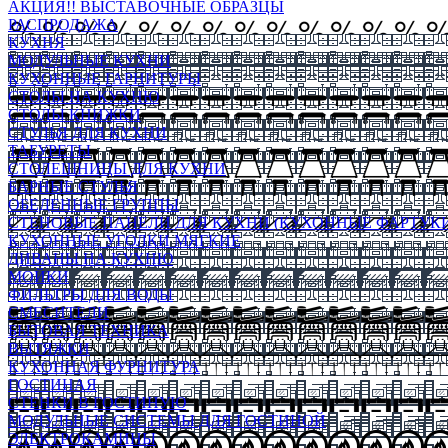
АКЦИЯ!! ВЫСТАВОЧНЫЕ ОБРАЗЦЫ
РАСПРОДАЖА
КУХНЯ
МОДУЛЬНЫЕ КУХНИ
КУХОННЫЕ ГАРНИТУРЫ
СТОЛЫ НА КУХНЮ
СТОЛЫ КНИЖКИ
СТУЛЬЯ ДЛЯ КУХНИ
ТАБУРЕТЫ
СТОЛЕШНИЦЫ ДЛЯ КУХНИ
БАРНЫЕ СТУЛЬЯ
ОБЕДЕННЫЕ ГРУППЫ
СТЕНОВЫЕ ПАНЕЛИ ДЛЯ КУХНИ (КУХОННЫЕ ФАРТУКИ
КУХОННЫЕ УГОЛКИ МЯГКИЕ
ДИВАНЫ НА КУХНЮ
МОЙКИ
ФИЛЬТРЫ ДЛЯ ВОДЫ
СМЕСИТЕЛИ
БЫТОВАЯ ТЕХНИКА
ВЫТЯЖКИ
КУХОННАЯ ФУРНИТУРА
ГОСТИНАЯ
СТЕНКИ В ГОСТИНУЮ
МОДУЛЬНЫЕ СИСТЕМЫ ДЛЯ ГОСТИНОЙ
ЭЛЕКТРОКАМИНЫ