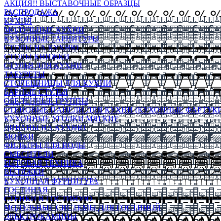
АКЦИЯ!! ВЫСТАВОЧНЫЕ ОБРАЗЦЫ
РАСПРОДАЖА
КУХНЯ
МОДУЛЬНЫЕ КУХНИ
КУХОННЫЕ ГАРНИТУРЫ
СТОЛЫ НА КУХНЮ
СТОЛЫ КНИЖКИ
СТУЛЬЯ ДЛЯ КУХНИ
ТАБУРЕТЫ
СТОЛЕШНИЦЫ ДЛЯ КУХНИ
БАРНЫЕ СТУЛЬЯ
ОБЕДЕННЫЕ ГРУППЫ
СТЕНОВЫЕ ПАНЕЛИ ДЛЯ КУХНИ (КУХОННЫЕ ФАРТУКИ
КУХОННЫЕ УГОЛКИ МЯГКИЕ
ДИВАНЫ НА КУХНЮ
МОЙКИ
ФИЛЬТРЫ ДЛЯ ВОДЫ
СМЕСИТЕЛИ
БЫТОВАЯ ТЕХНИКА
ВЫТЯЖКИ
КУХОННАЯ ФУРНИТУРА
ГОСТИНАЯ
СТЕНКИ В ГОСТИНУЮ
МОДУЛЬНЫЕ СИСТЕМЫ ДЛЯ ГОСТИНОЙ
ЭЛЕКТРОКАМИНЫ