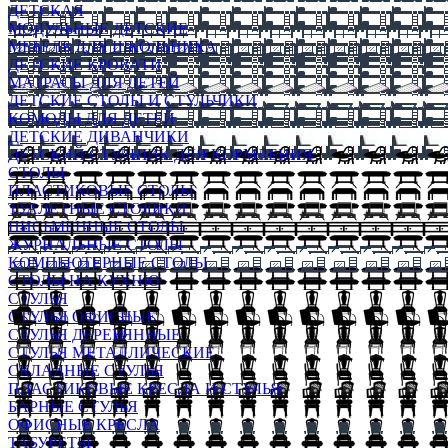
ДЕТСКАЯ
МОДУЛЬНЫЕ ДЕТСКИЕ
МЕБЕЛЬ ДЛЯ ШКОЛЬНИКА
ДЕТСКИЕ КРОВАТИ
МАТРАСЫ ДЛЯ ДЕТЕЙ
ДЕТСКИЕ СТОЛЫ И СТУЛЬЧИКИ
КОМОДЫ ДЛЯ ДЕТЕЙ
ДЕТСКИЕ ДИВАНЧИКИ
ДЕТСКИЙ СТУЛЬЧИК ДЛЯ КОРМЛЕНИЯ
СТОЛЫ
ПЛАСТИКОВЫЕ СТОЛЫ
ТУАЛЕТНЫЕ СТОЛИКИ
ПИСЬМЕННЫЕ СТОЛЫ
ЖУРНАЛЬНЫЕ СТОЛЫ
КОМПЬЮТЕРНЫЕ СТОЛЫ
СТОЛЫ НА КУХНЮ
СТУЛЬЯ
СТУЛЬЯ ОФИСНЫЕ
СТУЛЬЯ ДЕРЕВЯННЫЕ
СТУЛЬЯ МЕТАЛЛИЧЕСКИЕ
СКЛАДНЫЕ СТУЛЬЯ
ПЛАСТИКОВЫЕ КРЕСЛА И СТУЛЬЯ
БАРНЫЕ СТУЛЬЯ
ОФИСНЫЕ КРЕСЛА
ТАБУРЕТЫ