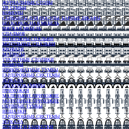
ЖУРНАЛЬНЫЕ СТОЛЫ
ТВ ТУМБЫ
КОМОДЫ
СЕРВАНТЫ ДЛЯ ПОСУДЫ, БАРНЫЕ ШКАФЫ
БЕСКАРКАСНАЯ МЕБЕЛЬ
МЯГКАЯ МЕБЕЛЬ
СПАЛЬНЯ
ИНТЕРЬЕРЫ СПАЛЬНИ
МОДУЛЬНЫЕ СПАЛЬНИ
КРОВАТИ
МАТРАСЫ
ТУАЛЕТНЫЕ СТОЛИКИ
КОМОДЫ
ПРИКРОВАТНЫЕ ТУМБЫ
ГАРДЕРОБНЫЕ СИСТЕМЫ
ЗЕРКАЛА
ЭЛЕКТРОКАМИНЫ
ПРИХОЖАЯ
МАЛЕНЬКИЕ ПРИХОЖИЕ
МОДУЛЬНЫЕ ПРИХОЖИЕ
ОБУВНЫЕ ТУМБЫ
ВЕШАЛКИ
ГАРДЕРОБНЫЕ СИСТЕМЫ
ЗЕРКАЛА
ПУФИКИ И БАНКЕТКИ