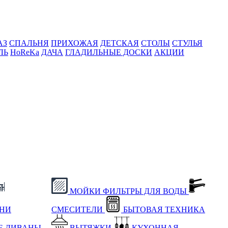
АЗ
СПАЛЬНЯ
ПРИХОЖАЯ
ДЕТСКАЯ
СТОЛЫ
СТУЛЬЯ
ЛЬ
HoReKa
ДАЧА
ГЛАДИЛЬНЫЕ ДОСКИ
АКЦИИ
МОЙКИ
ФИЛЬТРЫ ДЛЯ ВОДЫ
ХНИ
СМЕСИТЕЛИ
БЫТОВАЯ ТЕХНИКА
Е
ДИВАНЫ
ВЫТЯЖКИ
КУХОННАЯ