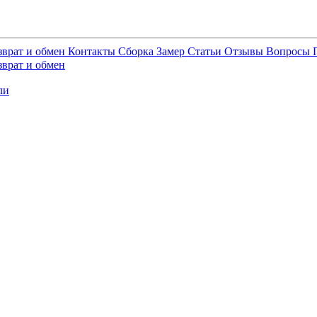
зврат и обмен
Контакты
Сборка
Замер
Статьи
Отзывы
Вопросы
зврат и обмен
ли