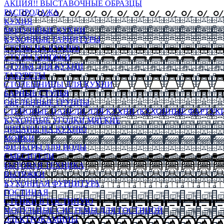
АКЦИЯ!! ВЫСТАВОЧНЫЕ ОБРАЗЦЫ
РАСПРОДАЖА
КУХНЯ
МОДУЛЬНЫЕ КУХНИ
КУХОННЫЕ ГАРНИТУРЫ
СТОЛЫ НА КУХНЮ
СТОЛЫ КНИЖКИ
СТУЛЬЯ ДЛЯ КУХНИ
ТАБУРЕТЫ
СТОЛЕШНИЦЫ ДЛЯ КУХНИ
БАРНЫЕ СТУЛЬЯ
ОБЕДЕННЫЕ ГРУППЫ
СТЕНОВЫЕ ПАНЕЛИ ДЛЯ КУХНИ (КУХОННЫЕ ФАРТУКИ
КУХОННЫЕ УГОЛКИ МЯГКИЕ
ДИВАНЫ НА КУХНЮ
МОЙКИ
ФИЛЬТРЫ ДЛЯ ВОДЫ
СМЕСИТЕЛИ
БЫТОВАЯ ТЕХНИКА
ВЫТЯЖКИ
КУХОННАЯ ФУРНИТУРА
ГОСТИНАЯ
СТЕНКИ В ГОСТИНУЮ
МОДУЛЬНЫЕ СИСТЕМЫ ДЛЯ ГОСТИНОЙ
ЭЛЕКТРОКАМИНЫ