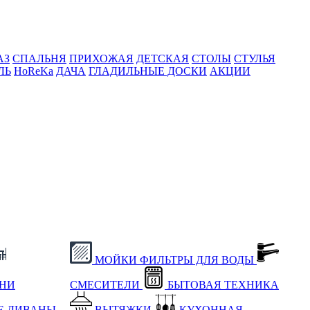
АЗ
СПАЛЬНЯ
ПРИХОЖАЯ
ДЕТСКАЯ
СТОЛЫ
СТУЛЬЯ
ЛЬ
HoReKa
ДАЧА
ГЛАДИЛЬНЫЕ ДОСКИ
АКЦИИ
МОЙКИ
ФИЛЬТРЫ ДЛЯ ВОДЫ
ХНИ
СМЕСИТЕЛИ
БЫТОВАЯ ТЕХНИКА
Е
ДИВАНЫ
ВЫТЯЖКИ
КУХОННАЯ