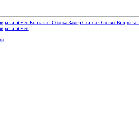
зврат и обмен
Контакты
Сборка
Замер
Статьи
Отзывы
Вопросы
зврат и обмен
ли