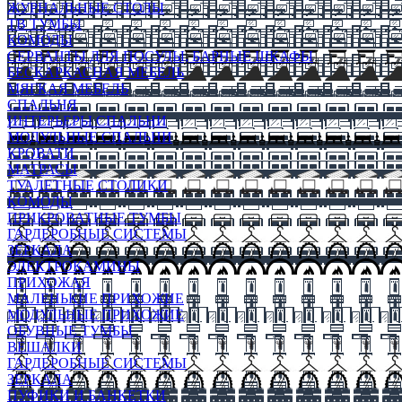
ЖУРНАЛЬНЫЕ СТОЛЫ
ТВ ТУМБЫ
КОМОДЫ
СЕРВАНТЫ ДЛЯ ПОСУДЫ, БАРНЫЕ ШКАФЫ
БЕСКАРКАСНАЯ МЕБЕЛЬ
МЯГКАЯ МЕБЕЛЬ
СПАЛЬНЯ
ИНТЕРЬЕРЫ СПАЛЬНИ
МОДУЛЬНЫЕ СПАЛЬНИ
КРОВАТИ
МАТРАСЫ
ТУАЛЕТНЫЕ СТОЛИКИ
КОМОДЫ
ПРИКРОВАТНЫЕ ТУМБЫ
ГАРДЕРОБНЫЕ СИСТЕМЫ
ЗЕРКАЛА
ЭЛЕКТРОКАМИНЫ
ПРИХОЖАЯ
МАЛЕНЬКИЕ ПРИХОЖИЕ
МОДУЛЬНЫЕ ПРИХОЖИЕ
ОБУВНЫЕ ТУМБЫ
ВЕШАЛКИ
ГАРДЕРОБНЫЕ СИСТЕМЫ
ЗЕРКАЛА
ПУФИКИ И БАНКЕТКИ