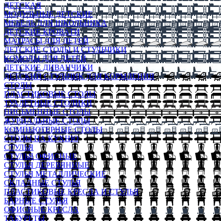
ДЕТСКАЯ
МОДУЛЬНЫЕ ДЕТСКИЕ
МЕБЕЛЬ ДЛЯ ШКОЛЬНИКА
ДЕТСКИЕ КРОВАТИ
МАТРАСЫ ДЛЯ ДЕТЕЙ
ДЕТСКИЕ СТОЛЫ И СТУЛЬЧИКИ
КОМОДЫ ДЛЯ ДЕТЕЙ
ДЕТСКИЕ ДИВАНЧИКИ
ДЕТСКИЙ СТУЛЬЧИК ДЛЯ КОРМЛЕНИЯ
СТОЛЫ
ПЛАСТИКОВЫЕ СТОЛЫ
ТУАЛЕТНЫЕ СТОЛИКИ
ПИСЬМЕННЫЕ СТОЛЫ
ЖУРНАЛЬНЫЕ СТОЛЫ
КОМПЬЮТЕРНЫЕ СТОЛЫ
СТОЛЫ НА КУХНЮ
СТУЛЬЯ
СТУЛЬЯ ОФИСНЫЕ
СТУЛЬЯ ДЕРЕВЯННЫЕ
СТУЛЬЯ МЕТАЛЛИЧЕСКИЕ
СКЛАДНЫЕ СТУЛЬЯ
ПЛАСТИКОВЫЕ КРЕСЛА И СТУЛЬЯ
БАРНЫЕ СТУЛЬЯ
ОФИСНЫЕ КРЕСЛА
ТАБУРЕТЫ