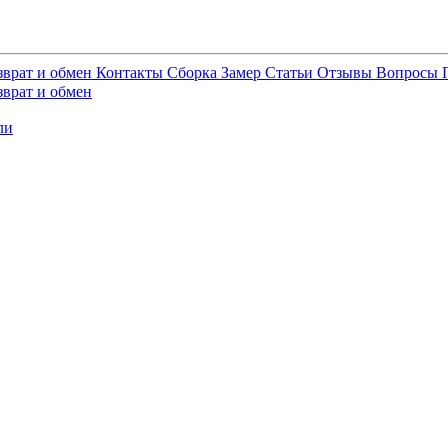
зврат и обмен
Контакты
Сборка
Замер
Статьи
Отзывы
Вопросы
зврат и обмен
ли