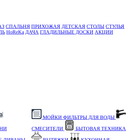
АЗ
СПАЛЬНЯ
ПРИХОЖАЯ
ДЕТСКАЯ
СТОЛЫ
СТУЛЬЯ
ЛЬ
HoReKa
ДАЧА
ГЛАДИЛЬНЫЕ ДОСКИ
АКЦИИ
МОЙКИ
ФИЛЬТРЫ ДЛЯ ВОДЫ
ХНИ
СМЕСИТЕЛИ
БЫТОВАЯ ТЕХНИКА
Е
ДИВАНЫ
ВЫТЯЖКИ
КУХОННАЯ