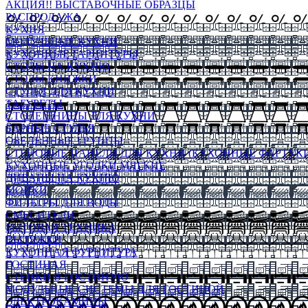
АКЦИЯ!! ВЫСТАВОЧНЫЕ ОБРАЗЦЫ
РАСПРОДАЖА
КУХНЯ
МОДУЛЬНЫЕ КУХНИ
КУХОННЫЕ ГАРНИТУРЫ
СТОЛЫ НА КУХНЮ
СТОЛЫ КНИЖКИ
СТУЛЬЯ ДЛЯ КУХНИ
ТАБУРЕТЫ
СТОЛЕШНИЦЫ ДЛЯ КУХНИ
БАРНЫЕ СТУЛЬЯ
ОБЕДЕННЫЕ ГРУППЫ
СТЕНОВЫЕ ПАНЕЛИ ДЛЯ КУХНИ (КУХОННЫЕ ФАРТУКИ
КУХОННЫЕ УГОЛКИ МЯГКИЕ
ДИВАНЫ НА КУХНЮ
МОЙКИ
ФИЛЬТРЫ ДЛЯ ВОДЫ
СМЕСИТЕЛИ
БЫТОВАЯ ТЕХНИКА
ВЫТЯЖКИ
КУХОННАЯ ФУРНИТУРА
ГОСТИНАЯ
СТЕНКИ В ГОСТИНУЮ
МОДУЛЬНЫЕ СИСТЕМЫ ДЛЯ ГОСТИНОЙ
ЭЛЕКТРОКАМИНЫ