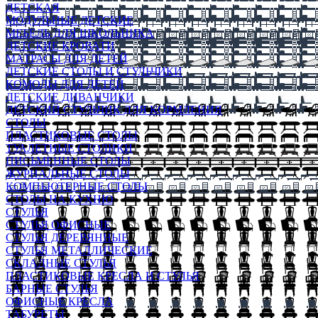
ДЕТСКАЯ
МОДУЛЬНЫЕ ДЕТСКИЕ
МЕБЕЛЬ ДЛЯ ШКОЛЬНИКА
ДЕТСКИЕ КРОВАТИ
МАТРАСЫ ДЛЯ ДЕТЕЙ
ДЕТСКИЕ СТОЛЫ И СТУЛЬЧИКИ
КОМОДЫ ДЛЯ ДЕТЕЙ
ДЕТСКИЕ ДИВАНЧИКИ
ДЕТСКИЙ СТУЛЬЧИК ДЛЯ КОРМЛЕНИЯ
СТОЛЫ
ПЛАСТИКОВЫЕ СТОЛЫ
ТУАЛЕТНЫЕ СТОЛИКИ
ПИСЬМЕННЫЕ СТОЛЫ
ЖУРНАЛЬНЫЕ СТОЛЫ
КОМПЬЮТЕРНЫЕ СТОЛЫ
СТОЛЫ НА КУХНЮ
СТУЛЬЯ
СТУЛЬЯ ОФИСНЫЕ
СТУЛЬЯ ДЕРЕВЯННЫЕ
СТУЛЬЯ МЕТАЛЛИЧЕСКИЕ
СКЛАДНЫЕ СТУЛЬЯ
ПЛАСТИКОВЫЕ КРЕСЛА И СТУЛЬЯ
БАРНЫЕ СТУЛЬЯ
ОФИСНЫЕ КРЕСЛА
ТАБУРЕТЫ