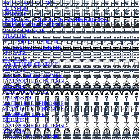
ЖУРНАЛЬНЫЕ СТОЛЫ
ТВ ТУМБЫ
КОМОДЫ
СЕРВАНТЫ ДЛЯ ПОСУДЫ, БАРНЫЕ ШКАФЫ
БЕСКАРКАСНАЯ МЕБЕЛЬ
МЯГКАЯ МЕБЕЛЬ
СПАЛЬНЯ
ИНТЕРЬЕРЫ СПАЛЬНИ
МОДУЛЬНЫЕ СПАЛЬНИ
КРОВАТИ
МАТРАСЫ
ТУАЛЕТНЫЕ СТОЛИКИ
КОМОДЫ
ПРИКРОВАТНЫЕ ТУМБЫ
ГАРДЕРОБНЫЕ СИСТЕМЫ
ЗЕРКАЛА
ЭЛЕКТРОКАМИНЫ
ПРИХОЖАЯ
МАЛЕНЬКИЕ ПРИХОЖИЕ
МОДУЛЬНЫЕ ПРИХОЖИЕ
ОБУВНЫЕ ТУМБЫ
ВЕШАЛКИ
ГАРДЕРОБНЫЕ СИСТЕМЫ
ЗЕРКАЛА
ПУФИКИ И БАНКЕТКИ