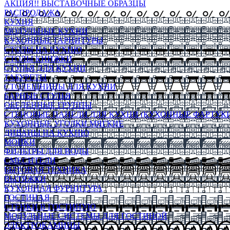
АКЦИЯ!! ВЫСТАВОЧНЫЕ ОБРАЗЦЫ
РАСПРОДАЖА
КУХНЯ
МОДУЛЬНЫЕ КУХНИ
КУХОННЫЕ ГАРНИТУРЫ
СТОЛЫ НА КУХНЮ
СТОЛЫ КНИЖКИ
СТУЛЬЯ ДЛЯ КУХНИ
ТАБУРЕТЫ
СТОЛЕШНИЦЫ ДЛЯ КУХНИ
БАРНЫЕ СТУЛЬЯ
ОБЕДЕННЫЕ ГРУППЫ
СТЕНОВЫЕ ПАНЕЛИ ДЛЯ КУХНИ (КУХОННЫЕ ФАРТУКИ
КУХОННЫЕ УГОЛКИ МЯГКИЕ
ДИВАНЫ НА КУХНЮ
МОЙКИ
ФИЛЬТРЫ ДЛЯ ВОДЫ
СМЕСИТЕЛИ
БЫТОВАЯ ТЕХНИКА
ВЫТЯЖКИ
КУХОННАЯ ФУРНИТУРА
ГОСТИНАЯ
СТЕНКИ В ГОСТИНУЮ
МОДУЛЬНЫЕ СИСТЕМЫ ДЛЯ ГОСТИНОЙ
ЭЛЕКТРОКАМИНЫ