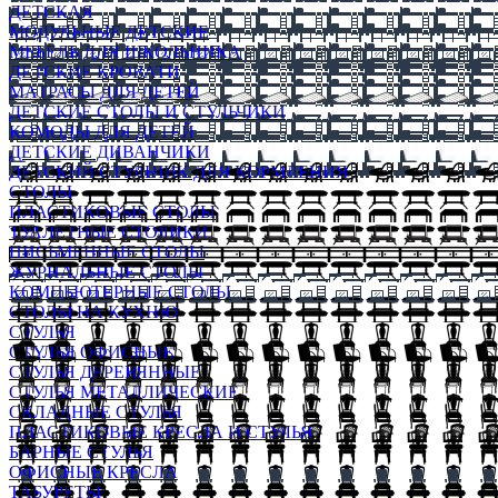
ДЕТСКАЯ
МОДУЛЬНЫЕ ДЕТСКИЕ
МЕБЕЛЬ ДЛЯ ШКОЛЬНИКА
ДЕТСКИЕ КРОВАТИ
МАТРАСЫ ДЛЯ ДЕТЕЙ
ДЕТСКИЕ СТОЛЫ И СТУЛЬЧИКИ
КОМОДЫ ДЛЯ ДЕТЕЙ
ДЕТСКИЕ ДИВАНЧИКИ
ДЕТСКИЙ СТУЛЬЧИК ДЛЯ КОРМЛЕНИЯ
СТОЛЫ
ПЛАСТИКОВЫЕ СТОЛЫ
ТУАЛЕТНЫЕ СТОЛИКИ
ПИСЬМЕННЫЕ СТОЛЫ
ЖУРНАЛЬНЫЕ СТОЛЫ
КОМПЬЮТЕРНЫЕ СТОЛЫ
СТОЛЫ НА КУХНЮ
СТУЛЬЯ
СТУЛЬЯ ОФИСНЫЕ
СТУЛЬЯ ДЕРЕВЯННЫЕ
СТУЛЬЯ МЕТАЛЛИЧЕСКИЕ
СКЛАДНЫЕ СТУЛЬЯ
ПЛАСТИКОВЫЕ КРЕСЛА И СТУЛЬЯ
БАРНЫЕ СТУЛЬЯ
ОФИСНЫЕ КРЕСЛА
ТАБУРЕТЫ