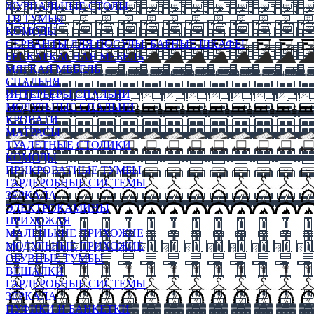
ЖУРНАЛЬНЫЕ СТОЛЫ
ТВ ТУМБЫ
КОМОДЫ
СЕРВАНТЫ ДЛЯ ПОСУДЫ, БАРНЫЕ ШКАФЫ
БЕСКАРКАСНАЯ МЕБЕЛЬ
МЯГКАЯ МЕБЕЛЬ
СПАЛЬНЯ
ИНТЕРЬЕРЫ СПАЛЬНИ
МОДУЛЬНЫЕ СПАЛЬНИ
КРОВАТИ
МАТРАСЫ
ТУАЛЕТНЫЕ СТОЛИКИ
КОМОДЫ
ПРИКРОВАТНЫЕ ТУМБЫ
ГАРДЕРОБНЫЕ СИСТЕМЫ
ЗЕРКАЛА
ЭЛЕКТРОКАМИНЫ
ПРИХОЖАЯ
МАЛЕНЬКИЕ ПРИХОЖИЕ
МОДУЛЬНЫЕ ПРИХОЖИЕ
ОБУВНЫЕ ТУМБЫ
ВЕШАЛКИ
ГАРДЕРОБНЫЕ СИСТЕМЫ
ЗЕРКАЛА
ПУФИКИ И БАНКЕТКИ