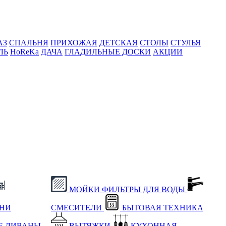
АЗ
СПАЛЬНЯ
ПРИХОЖАЯ
ДЕТСКАЯ
СТОЛЫ
СТУЛЬЯ
ЛЬ
HoReKa
ДАЧА
ГЛАДИЛЬНЫЕ ДОСКИ
АКЦИИ
МОЙКИ
ФИЛЬТРЫ ДЛЯ ВОДЫ
ХНИ
СМЕСИТЕЛИ
БЫТОВАЯ ТЕХНИКА
Е
ДИВАНЫ
ВЫТЯЖКИ
КУХОННАЯ