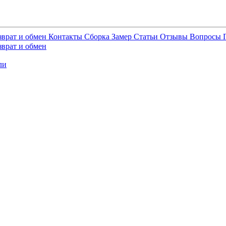
зврат и обмен
Контакты
Сборка
Замер
Статьи
Отзывы
Вопросы
зврат и обмен
ли