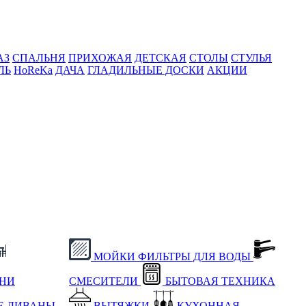
АЗ
СПАЛЬНЯ
ПРИХОЖАЯ
ДЕТСКАЯ
СТОЛЫ
СТУЛЬЯ
ЛЬ
HoReKa
ДАЧА
ГЛАДИЛЬНЫЕ ДОСКИ
АКЦИИ
МОЙКИ
ФИЛЬТРЫ ДЛЯ ВОДЫ
ХНИ
СМЕСИТЕЛИ
БЫТОВАЯ ТЕХНИКА
Е
ДИВАНЫ
ВЫТЯЖКИ
КУХОННАЯ