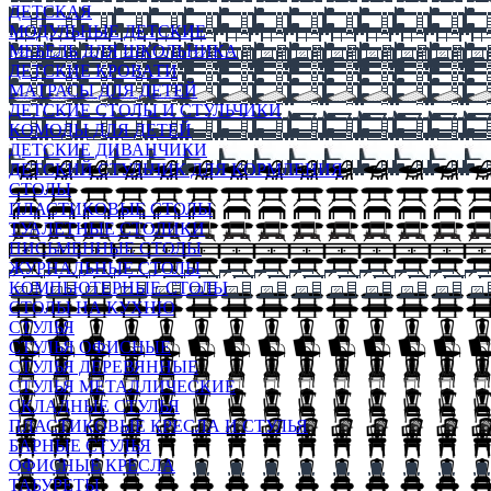
ДЕТСКАЯ
МОДУЛЬНЫЕ ДЕТСКИЕ
МЕБЕЛЬ ДЛЯ ШКОЛЬНИКА
ДЕТСКИЕ КРОВАТИ
МАТРАСЫ ДЛЯ ДЕТЕЙ
ДЕТСКИЕ СТОЛЫ И СТУЛЬЧИКИ
КОМОДЫ ДЛЯ ДЕТЕЙ
ДЕТСКИЕ ДИВАНЧИКИ
ДЕТСКИЙ СТУЛЬЧИК ДЛЯ КОРМЛЕНИЯ
СТОЛЫ
ПЛАСТИКОВЫЕ СТОЛЫ
ТУАЛЕТНЫЕ СТОЛИКИ
ПИСЬМЕННЫЕ СТОЛЫ
ЖУРНАЛЬНЫЕ СТОЛЫ
КОМПЬЮТЕРНЫЕ СТОЛЫ
СТОЛЫ НА КУХНЮ
СТУЛЬЯ
СТУЛЬЯ ОФИСНЫЕ
СТУЛЬЯ ДЕРЕВЯННЫЕ
СТУЛЬЯ МЕТАЛЛИЧЕСКИЕ
СКЛАДНЫЕ СТУЛЬЯ
ПЛАСТИКОВЫЕ КРЕСЛА И СТУЛЬЯ
БАРНЫЕ СТУЛЬЯ
ОФИСНЫЕ КРЕСЛА
ТАБУРЕТЫ