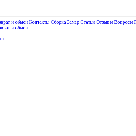
зврат и обмен
Контакты
Сборка
Замер
Статьи
Отзывы
Вопросы
зврат и обмен
ли