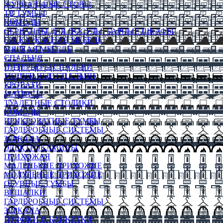
ЖУРНАЛЬНЫЕ СТОЛЫ
ТВ ТУМБЫ
КОМОДЫ
СЕРВАНТЫ ДЛЯ ПОСУДЫ, БАРНЫЕ ШКАФЫ
БЕСКАРКАСНАЯ МЕБЕЛЬ
МЯГКАЯ МЕБЕЛЬ
СПАЛЬНЯ
ИНТЕРЬЕРЫ СПАЛЬНИ
МОДУЛЬНЫЕ СПАЛЬНИ
КРОВАТИ
МАТРАСЫ
ТУАЛЕТНЫЕ СТОЛИКИ
КОМОДЫ
ПРИКРОВАТНЫЕ ТУМБЫ
ГАРДЕРОБНЫЕ СИСТЕМЫ
ЗЕРКАЛА
ЭЛЕКТРОКАМИНЫ
ПРИХОЖАЯ
МАЛЕНЬКИЕ ПРИХОЖИЕ
МОДУЛЬНЫЕ ПРИХОЖИЕ
ОБУВНЫЕ ТУМБЫ
ВЕШАЛКИ
ГАРДЕРОБНЫЕ СИСТЕМЫ
ЗЕРКАЛА
ПУФИКИ И БАНКЕТКИ