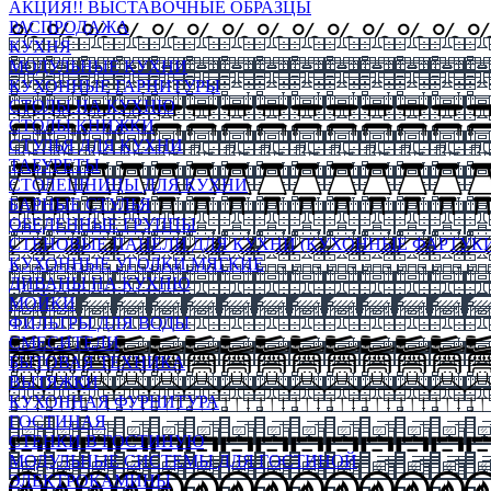
АКЦИЯ!! ВЫСТАВОЧНЫЕ ОБРАЗЦЫ
РАСПРОДАЖА
КУХНЯ
МОДУЛЬНЫЕ КУХНИ
КУХОННЫЕ ГАРНИТУРЫ
СТОЛЫ НА КУХНЮ
СТОЛЫ КНИЖКИ
СТУЛЬЯ ДЛЯ КУХНИ
ТАБУРЕТЫ
СТОЛЕШНИЦЫ ДЛЯ КУХНИ
БАРНЫЕ СТУЛЬЯ
ОБЕДЕННЫЕ ГРУППЫ
СТЕНОВЫЕ ПАНЕЛИ ДЛЯ КУХНИ (КУХОННЫЕ ФАРТУКИ
КУХОННЫЕ УГОЛКИ МЯГКИЕ
ДИВАНЫ НА КУХНЮ
МОЙКИ
ФИЛЬТРЫ ДЛЯ ВОДЫ
СМЕСИТЕЛИ
БЫТОВАЯ ТЕХНИКА
ВЫТЯЖКИ
КУХОННАЯ ФУРНИТУРА
ГОСТИНАЯ
СТЕНКИ В ГОСТИНУЮ
МОДУЛЬНЫЕ СИСТЕМЫ ДЛЯ ГОСТИНОЙ
ЭЛЕКТРОКАМИНЫ