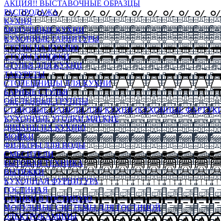
АКЦИЯ!! ВЫСТАВОЧНЫЕ ОБРАЗЦЫ
РАСПРОДАЖА
КУХНЯ
МОДУЛЬНЫЕ КУХНИ
КУХОННЫЕ ГАРНИТУРЫ
СТОЛЫ НА КУХНЮ
СТОЛЫ КНИЖКИ
СТУЛЬЯ ДЛЯ КУХНИ
ТАБУРЕТЫ
СТОЛЕШНИЦЫ ДЛЯ КУХНИ
БАРНЫЕ СТУЛЬЯ
ОБЕДЕННЫЕ ГРУППЫ
СТЕНОВЫЕ ПАНЕЛИ ДЛЯ КУХНИ (КУХОННЫЕ ФАРТУКИ
КУХОННЫЕ УГОЛКИ МЯГКИЕ
ДИВАНЫ НА КУХНЮ
МОЙКИ
ФИЛЬТРЫ ДЛЯ ВОДЫ
СМЕСИТЕЛИ
БЫТОВАЯ ТЕХНИКА
ВЫТЯЖКИ
КУХОННАЯ ФУРНИТУРА
ГОСТИНАЯ
СТЕНКИ В ГОСТИНУЮ
МОДУЛЬНЫЕ СИСТЕМЫ ДЛЯ ГОСТИНОЙ
ЭЛЕКТРОКАМИНЫ