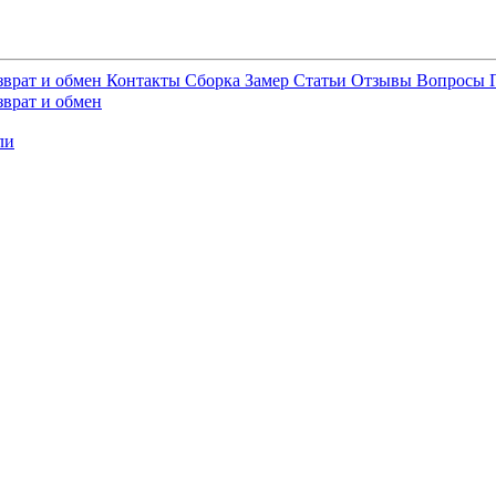
зврат и обмен
Контакты
Сборка
Замер
Статьи
Отзывы
Вопросы
зврат и обмен
ли