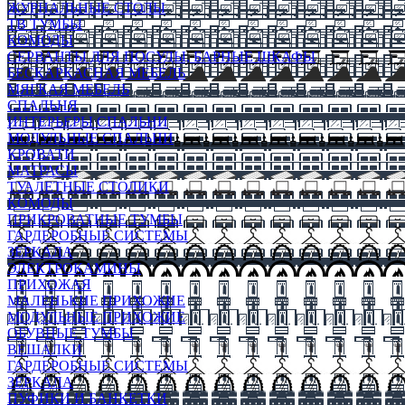
ЖУРНАЛЬНЫЕ СТОЛЫ
ТВ ТУМБЫ
КОМОДЫ
СЕРВАНТЫ ДЛЯ ПОСУДЫ, БАРНЫЕ ШКАФЫ
БЕСКАРКАСНАЯ МЕБЕЛЬ
МЯГКАЯ МЕБЕЛЬ
СПАЛЬНЯ
ИНТЕРЬЕРЫ СПАЛЬНИ
МОДУЛЬНЫЕ СПАЛЬНИ
КРОВАТИ
МАТРАСЫ
ТУАЛЕТНЫЕ СТОЛИКИ
КОМОДЫ
ПРИКРОВАТНЫЕ ТУМБЫ
ГАРДЕРОБНЫЕ СИСТЕМЫ
ЗЕРКАЛА
ЭЛЕКТРОКАМИНЫ
ПРИХОЖАЯ
МАЛЕНЬКИЕ ПРИХОЖИЕ
МОДУЛЬНЫЕ ПРИХОЖИЕ
ОБУВНЫЕ ТУМБЫ
ВЕШАЛКИ
ГАРДЕРОБНЫЕ СИСТЕМЫ
ЗЕРКАЛА
ПУФИКИ И БАНКЕТКИ