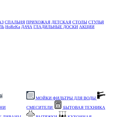
АЗ
СПАЛЬНЯ
ПРИХОЖАЯ
ДЕТСКАЯ
СТОЛЫ
СТУЛЬЯ
ЛЬ
HoReKa
ДАЧА
ГЛАДИЛЬНЫЕ ДОСКИ
АКЦИИ
МОЙКИ
ФИЛЬТРЫ ДЛЯ ВОДЫ
ХНИ
СМЕСИТЕЛИ
БЫТОВАЯ ТЕХНИКА
Е
ДИВАНЫ
ВЫТЯЖКИ
КУХОННАЯ