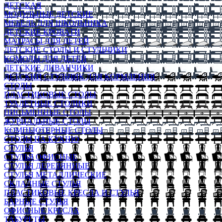
ДЕТСКАЯ
МОДУЛЬНЫЕ ДЕТСКИЕ
МЕБЕЛЬ ДЛЯ ШКОЛЬНИКА
ДЕТСКИЕ КРОВАТИ
МАТРАСЫ ДЛЯ ДЕТЕЙ
ДЕТСКИЕ СТОЛЫ И СТУЛЬЧИКИ
КОМОДЫ ДЛЯ ДЕТЕЙ
ДЕТСКИЕ ДИВАНЧИКИ
ДЕТСКИЙ СТУЛЬЧИК ДЛЯ КОРМЛЕНИЯ
СТОЛЫ
ПЛАСТИКОВЫЕ СТОЛЫ
ТУАЛЕТНЫЕ СТОЛИКИ
ПИСЬМЕННЫЕ СТОЛЫ
ЖУРНАЛЬНЫЕ СТОЛЫ
КОМПЬЮТЕРНЫЕ СТОЛЫ
СТОЛЫ НА КУХНЮ
СТУЛЬЯ
СТУЛЬЯ ОФИСНЫЕ
СТУЛЬЯ ДЕРЕВЯННЫЕ
СТУЛЬЯ МЕТАЛЛИЧЕСКИЕ
СКЛАДНЫЕ СТУЛЬЯ
ПЛАСТИКОВЫЕ КРЕСЛА И СТУЛЬЯ
БАРНЫЕ СТУЛЬЯ
ОФИСНЫЕ КРЕСЛА
ТАБУРЕТЫ