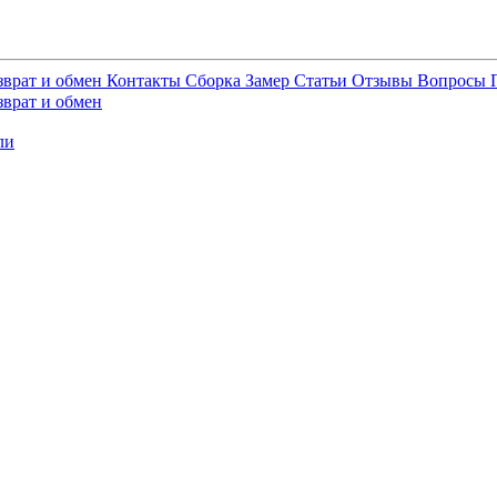
зврат и обмен
Контакты
Сборка
Замер
Статьи
Отзывы
Вопросы
зврат и обмен
ли