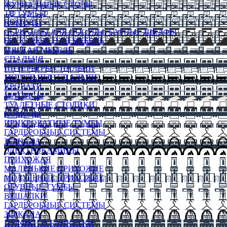
ЖУРНАЛЬНЫЕ СТОЛЫ
ТВ ТУМБЫ
КОМОДЫ
СЕРВАНТЫ ДЛЯ ПОСУДЫ, БАРНЫЕ ШКАФЫ
БЕСКАРКАСНАЯ МЕБЕЛЬ
МЯГКАЯ МЕБЕЛЬ
СПАЛЬНЯ
ИНТЕРЬЕРЫ СПАЛЬНИ
МОДУЛЬНЫЕ СПАЛЬНИ
КРОВАТИ
МАТРАСЫ
ТУАЛЕТНЫЕ СТОЛИКИ
КОМОДЫ
ПРИКРОВАТНЫЕ ТУМБЫ
ГАРДЕРОБНЫЕ СИСТЕМЫ
ЗЕРКАЛА
ЭЛЕКТРОКАМИНЫ
ПРИХОЖАЯ
МАЛЕНЬКИЕ ПРИХОЖИЕ
МОДУЛЬНЫЕ ПРИХОЖИЕ
ОБУВНЫЕ ТУМБЫ
ВЕШАЛКИ
ГАРДЕРОБНЫЕ СИСТЕМЫ
ЗЕРКАЛА
ПУФИКИ И БАНКЕТКИ