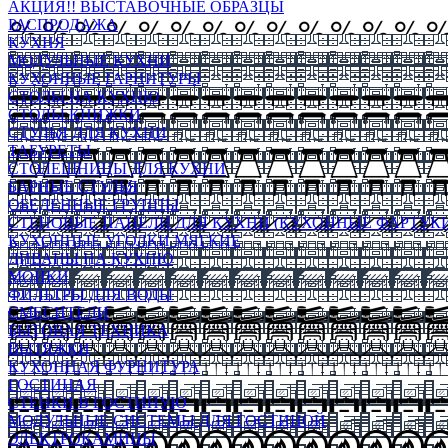
АКЦИЯ!! ВЫСТАВОЧНЫЕ ОБРАЗЦЫ
РАСПРОДАЖА
КУХНЯ
МОДУЛЬНЫЕ КУХНИ
КУХОННЫЕ ГАРНИТУРЫ
СТОЛЫ НА КУХНЮ
СТОЛЫ КНИЖКИ
СТУЛЬЯ ДЛЯ КУХНИ
ТАБУРЕТЫ
СТОЛЕШНИЦЫ ДЛЯ КУХНИ
БАРНЫЕ СТУЛЬЯ
ОБЕДЕННЫЕ ГРУППЫ
СТЕНОВЫЕ ПАНЕЛИ ДЛЯ КУХНИ (КУХОННЫЕ ФАРТУКИ
КУХОННЫЕ УГОЛКИ МЯГКИЕ
ДИВАНЫ НА КУХНЮ
МОЙКИ
ФИЛЬТРЫ ДЛЯ ВОДЫ
СМЕСИТЕЛИ
БЫТОВАЯ ТЕХНИКА
ВЫТЯЖКИ
КУХОННАЯ ФУРНИТУРА
ГОСТИНАЯ
СТЕНКИ В ГОСТИНУЮ
МОДУЛЬНЫЕ СИСТЕМЫ ДЛЯ ГОСТИНОЙ
ЭЛЕКТРОКАМИНЫ