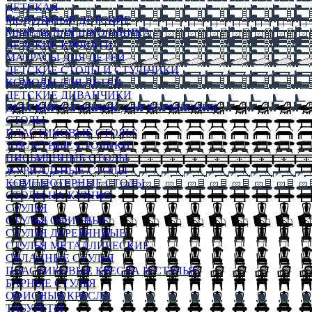
ДЕТСКАЯ
МОДУЛЬНЫЕ ДЕТСКИЕ
МЕБЕЛЬ ДЛЯ ШКОЛЬНИКА
ДЕТСКИЕ КРОВАТИ
МАТРАСЫ ДЛЯ ДЕТЕЙ
ДЕТСКИЕ СТОЛЫ И СТУЛЬЧИКИ
КОМОДЫ ДЛЯ ДЕТЕЙ
ДЕТСКИЕ ДИВАНЧИКИ
ДЕТСКИЙ СТУЛЬЧИК ДЛЯ КОРМЛЕНИЯ
СТОЛЫ
ПЛАСТИКОВЫЕ СТОЛЫ
ТУАЛЕТНЫЕ СТОЛИКИ
ПИСЬМЕННЫЕ СТОЛЫ
ЖУРНАЛЬНЫЕ СТОЛЫ
КОМПЬЮТЕРНЫЕ СТОЛЫ
СТОЛЫ НА КУХНЮ
СТУЛЬЯ
СТУЛЬЯ ОФИСНЫЕ
СТУЛЬЯ ДЕРЕВЯННЫЕ
СТУЛЬЯ МЕТАЛЛИЧЕСКИЕ
СКЛАДНЫЕ СТУЛЬЯ
ПЛАСТИКОВЫЕ КРЕСЛА И СТУЛЬЯ
БАРНЫЕ СТУЛЬЯ
ОФИСНЫЕ КРЕСЛА
ТАБУРЕТЫ