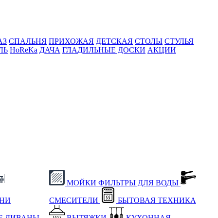
АЗ
СПАЛЬНЯ
ПРИХОЖАЯ
ДЕТСКАЯ
СТОЛЫ
СТУЛЬЯ
ЛЬ
HoReKa
ДАЧА
ГЛАДИЛЬНЫЕ ДОСКИ
АКЦИИ
МОЙКИ
ФИЛЬТРЫ ДЛЯ ВОДЫ
ХНИ
СМЕСИТЕЛИ
БЫТОВАЯ ТЕХНИКА
Е
ДИВАНЫ
ВЫТЯЖКИ
КУХОННАЯ