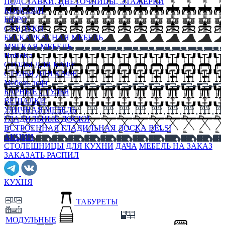
ПОДСТАВКИ, ЦВЕТОЧНИЦЫ, ЭТАЖЕРКИ
КОНСОЛИ
БЮРО
СУНДУКИ
БЕСКАРКАСНАЯ МЕБЕЛЬ
МЯГКАЯ МЕБЕЛЬ
HoReKa
СТОЛЫ ДЛЯ КАФЕ
СТУЛЬЯ ДЛЯ КАФЕ
Мебель лофт
БАРНЫЕ СТУЛЬЯ
ВЕШАЛКИ
УЛИЧНАЯ МЕБЕЛЬ
ГЛАДИЛЬНЫЕ ДОСКИ
ВСТРОЕННАЯ ГЛАДИЛЬНАЯ ДОСКА BELSI
АКЦИИ
СТОЛЕШНИЦЫ ДЛЯ КУХНИ
ДАЧА
МЕБЕЛЬ НА ЗАКАЗ
ЗАКАЗАТЬ РАСПИЛ
КУХНЯ
ТАБУРЕТЫ
МОДУЛЬНЫЕ