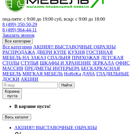
пнд-пятн: с 9:00 до 19:00 суб, вскр: с 9:00 до 18:00
8 (499) 350-50-29
8 (499) 964-44-11
Заказать звонок
Все категории
Все категории
АКЦИЯ!! ВЫСТАВОЧНЫЕ ОБРАЗЦЫ
РАСПРОДАЖА
ДВЕРИ КУПЕ
КУХНЯ
ГОСТИНАЯ
МЕБЕЛЬ НА ЗАКАЗ
СПАЛЬНЯ
ПРИХОЖАЯ
ДЕТСКАЯ
СТОЛЫ
СТУЛЬЯ
ШКАФЫ И ХРАНЕНИЕ
ЗЕРКАЛА
ОФИС
МАССИВ
ПРЕДМЕТЫ ИНТЕРЬЕРА
БЕСКАРКАСНАЯ
МЕБЕЛЬ
МЯГКАЯ МЕБЕЛЬ
HoReKa
ДАЧА
ГЛАДИЛЬНЫЕ
ДОСКИ
АКЦИИ
Найти
Корзина
пуста
В корзине пусто!
Весь каталог
АКЦИЯ!! ВЫСТАВОЧНЫЕ ОБРАЗЦЫ