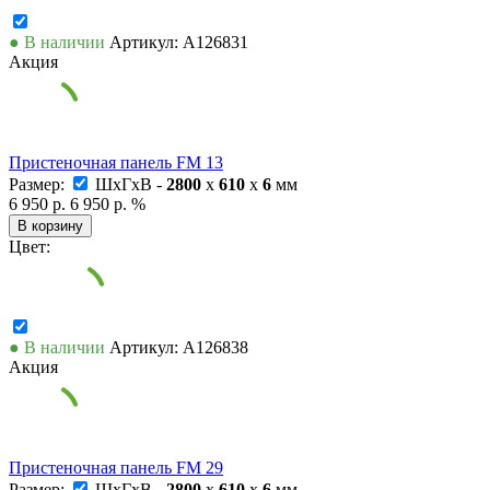
● В наличии
Артикул: А126831
Акция
Пристеночная панель FM 13
Размер:
ШxГxВ -
2800
x
610
x
6
мм
6 950 р.
6 950 р.
%
В корзину
Цвет:
● В наличии
Артикул: А126838
Акция
Пристеночная панель FM 29
Размер:
ШxГxВ -
2800
x
610
x
6
мм