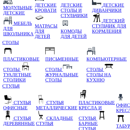
ДЕТСКИЕ
ДЕТСКИЕ
ДЕТСКИЕ
МОДУЛЬНЫЕ
КРОВАТИ
СТОЛЫ И
ДИВАНЧИКИ
ДЕТСКИЕ
СТУЛЬЧИКИ
ДЕТСКИЙ
МЕБЕЛЬ
МАТРАСЫ
СТУЛЬЧИК ДЛЯ
ДЛЯ
ДЛЯ
КОМОДЫ
КОРМЛЕНИЯ
ШКОЛЬНИКА
ДЕТЕЙ
ДЛЯ ДЕТЕЙ
СТОЛЫ
ПЛАСТИКОВЫЕ
ПИСЬМЕННЫЕ
КОМПЬЮТЕРНЫЕ
СТОЛЫ
СТОЛЫ
СТОЛЫ
ТУАЛЕТНЫЕ
ЖУРНАЛЬНЫЕ
СТОЛЫ НА
СТОЛИКИ
СТОЛЫ
КУХНЮ
СТУЛЬЯ
СТУЛЬЯ
СТУЛЬЯ
ПЛАСТИКОВЫЕ
ОФИС
ОФИСНЫЕ
МЕТАЛЛИЧЕСКИЕ
КРЕСЛА И
КРЕС
СТУЛЬЯ
СКЛАДНЫЕ
СТУЛЬЯ
ДЕРЕВЯННЫЕ
СТУЛЬЯ
БАРНЫЕ
ТАБУ
СТУЛЬЯ