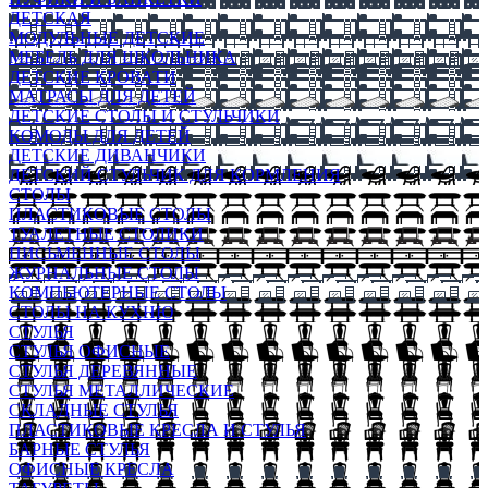
ДЕТСКАЯ
МОДУЛЬНЫЕ ДЕТСКИЕ
МЕБЕЛЬ ДЛЯ ШКОЛЬНИКА
ДЕТСКИЕ КРОВАТИ
МАТРАСЫ ДЛЯ ДЕТЕЙ
ДЕТСКИЕ СТОЛЫ И СТУЛЬЧИКИ
КОМОДЫ ДЛЯ ДЕТЕЙ
ДЕТСКИЕ ДИВАНЧИКИ
ДЕТСКИЙ СТУЛЬЧИК ДЛЯ КОРМЛЕНИЯ
СТОЛЫ
ПЛАСТИКОВЫЕ СТОЛЫ
ТУАЛЕТНЫЕ СТОЛИКИ
ПИСЬМЕННЫЕ СТОЛЫ
ЖУРНАЛЬНЫЕ СТОЛЫ
КОМПЬЮТЕРНЫЕ СТОЛЫ
СТОЛЫ НА КУХНЮ
СТУЛЬЯ
СТУЛЬЯ ОФИСНЫЕ
СТУЛЬЯ ДЕРЕВЯННЫЕ
СТУЛЬЯ МЕТАЛЛИЧЕСКИЕ
СКЛАДНЫЕ СТУЛЬЯ
ПЛАСТИКОВЫЕ КРЕСЛА И СТУЛЬЯ
БАРНЫЕ СТУЛЬЯ
ОФИСНЫЕ КРЕСЛА