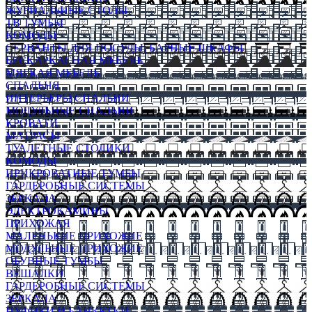
ЖУРНАЛЬНЫЕ СТОЛЫ
ТВ ТУМБЫ
КОМОДЫ
СЕРВАНТЫ ДЛЯ ПОСУДЫ, БАРНЫЕ ШКАФЫ
БЕСКАРКАСНАЯ МЕБЕЛЬ
МЯГКАЯ МЕБЕЛЬ
СПАЛЬНЯ
ИНТЕРЬЕРЫ СПАЛЬНИ
МОДУЛЬНЫЕ СПАЛЬНИ
КРОВАТИ
МАТРАСЫ
ТУАЛЕТНЫЕ СТОЛИКИ
КОМОДЫ
ПРИКРОВАТНЫЕ ТУМБЫ
ГАРДЕРОБНЫЕ СИСТЕМЫ
ЗЕРКАЛА
ЭЛЕКТРОКАМИНЫ
ПРИХОЖАЯ
МАЛЕНЬКИЕ ПРИХОЖИЕ
МОДУЛЬНЫЕ ПРИХОЖИЕ
ОБУВНЫЕ ТУМБЫ
ВЕШАЛКИ
ГАРДЕРОБНЫЕ СИСТЕМЫ
ЗЕРКАЛА
ПУФИКИ И БАНКЕТКИ