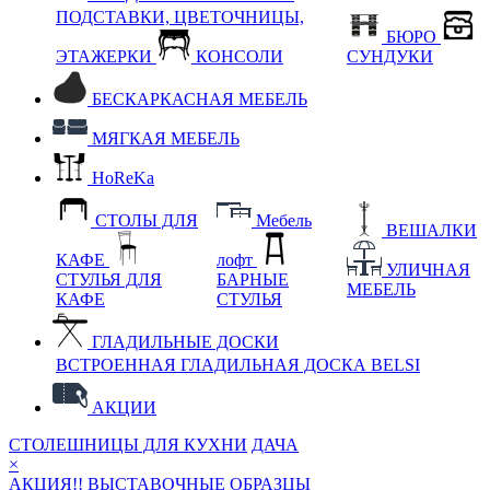
ПОДСТАВКИ, ЦВЕТОЧНИЦЫ,
БЮРО
ЭТАЖЕРКИ
КОНСОЛИ
СУНДУКИ
БЕСКАРКАСНАЯ МЕБЕЛЬ
МЯГКАЯ МЕБЕЛЬ
HoReKa
СТОЛЫ ДЛЯ
Мебель
ВЕШАЛКИ
КАФЕ
лофт
УЛИЧНАЯ
СТУЛЬЯ ДЛЯ
БАРНЫЕ
МЕБЕЛЬ
КАФЕ
СТУЛЬЯ
ГЛАДИЛЬНЫЕ ДОСКИ
ВСТРОЕННАЯ ГЛАДИЛЬНАЯ ДОСКА BELSI
АКЦИИ
СТОЛЕШНИЦЫ ДЛЯ КУХНИ
ДАЧА
×
АКЦИЯ!! ВЫСТАВОЧНЫЕ ОБРАЗЦЫ