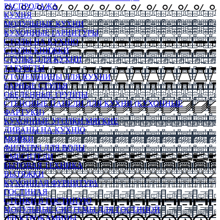
РАСПРОДАЖА
КУХНЯ
МОДУЛЬНЫЕ КУХНИ
КУХОННЫЕ ГАРНИТУРЫ
СТОЛЫ НА КУХНЮ
СТОЛЫ КНИЖКИ
СТУЛЬЯ ДЛЯ КУХНИ
ТАБУРЕТЫ
СТОЛЕШНИЦЫ ДЛЯ КУХНИ
БАРНЫЕ СТУЛЬЯ
ОБЕДЕННЫЕ ГРУППЫ
СТЕНОВЫЕ ПАНЕЛИ ДЛЯ КУХНИ (КУХОННЫЕ
ФАРТУКИ)
КУХОННЫЕ УГОЛКИ МЯГКИЕ
ДИВАНЫ НА КУХНЮ
МОЙКИ
ФИЛЬТРЫ ДЛЯ ВОДЫ
СМЕСИТЕЛИ
БЫТОВАЯ ТЕХНИКА
ВЫТЯЖКИ
КУХОННАЯ ФУРНИТУРА
ГОСТИНАЯ
СТЕНКИ В ГОСТИНУЮ
МОДУЛЬНЫЕ СИСТЕМЫ ДЛЯ ГОСТИНОЙ
ЭЛЕКТРОКАМИНЫ