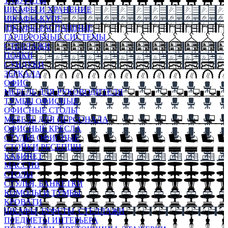
ТАБУРЕТЫ
ШКАФЫ И ХРАНЕНИЕ
ШКАФЫ-КУПЕ
ШКАФЫ-РАСПАШНЫЕ
ГАРДЕРОБНЫЕ СИСТЕМЫ
СТЕЛЛАЖИ
ПОЛКИ
СУНДУКИ
ЗЕРКАЛА
ОФИС
МЕБЕЛЬ ДЛЯ РУКОВОДИТЕЛЯ
ТУМБЫ ОФИСНЫЕ
ОФИСНЫЕ СТОЛЫ
МЕБЕЛЬ ДЛЯ ПЕРСОНАЛА
ОФИСНЫЕ КРЕСЛА
СТУЛЬЯ ОФИСНЫЕ
СТОЙКИ РЕСЕПШН
КАБИНЕТ
МАССИВ
СТОЛЫ
СТУЛЬЯ, БАНКЕТКИ
КОМОДЫ И ТУМБЫ
КРОВАТИ
ШКАФЫ, БУФЕТЫ, СТЕЛЛАЖИ
ПРЕДМЕТЫ ИНТЕРЬЕРА