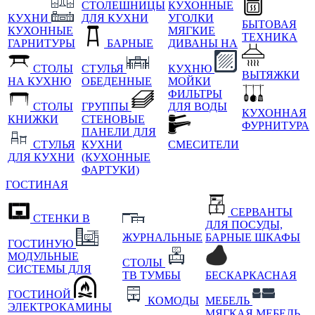
СТОЛЕШНИЦЫ
КУХОННЫЕ
КУХНИ
ДЛЯ КУХНИ
УГОЛКИ
БЫТОВАЯ
КУХОННЫЕ
МЯГКИЕ
ТЕХНИКА
ГАРНИТУРЫ
БАРНЫЕ
ДИВАНЫ НА
СТОЛЫ
СТУЛЬЯ
КУХНЮ
ВЫТЯЖКИ
НА КУХНЮ
ОБЕДЕННЫЕ
МОЙКИ
ФИЛЬТРЫ
СТОЛЫ
ГРУППЫ
ДЛЯ ВОДЫ
КУХОННАЯ
КНИЖКИ
СТЕНОВЫЕ
ФУРНИТУРА
ПАНЕЛИ ДЛЯ
СТУЛЬЯ
КУХНИ
СМЕСИТЕЛИ
ДЛЯ КУХНИ
(КУХОННЫЕ
ФАРТУКИ)
ГОСТИНАЯ
СЕРВАНТЫ
СТЕНКИ В
ДЛЯ ПОСУДЫ,
ЖУРНАЛЬНЫЕ
БАРНЫЕ ШКАФЫ
ГОСТИНУЮ
МОДУЛЬНЫЕ
СТОЛЫ
СИСТЕМЫ ДЛЯ
ТВ ТУМБЫ
БЕСКАРКАСНАЯ
ГОСТИНОЙ
КОМОДЫ
МЕБЕЛЬ
ЭЛЕКТРОКАМИНЫ
МЯГКАЯ МЕБЕЛЬ