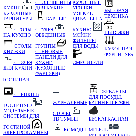
СТОЛЕШНИЦЫ
КУХОННЫЕ
КУХНИ
ДЛЯ КУХНИ
УГОЛКИ
БЫТОВАЯ
КУХОННЫЕ
МЯГКИЕ
ТЕХНИКА
ГАРНИТУРЫ
БАРНЫЕ
ДИВАНЫ НА
СТОЛЫ
СТУЛЬЯ
КУХНЮ
ВЫТЯЖКИ
НА КУХНЮ
ОБЕДЕННЫЕ
МОЙКИ
ФИЛЬТРЫ
СТОЛЫ
ГРУППЫ
ДЛЯ ВОДЫ
КУХОННАЯ
КНИЖКИ
СТЕНОВЫЕ
ФУРНИТУРА
ПАНЕЛИ ДЛЯ
СТУЛЬЯ
КУХНИ
СМЕСИТЕЛИ
ДЛЯ КУХНИ
(КУХОННЫЕ
ФАРТУКИ)
ГОСТИНАЯ
СЕРВАНТЫ
СТЕНКИ В
ДЛЯ ПОСУДЫ,
ЖУРНАЛЬНЫЕ
БАРНЫЕ ШКАФЫ
ГОСТИНУЮ
МОДУЛЬНЫЕ
СТОЛЫ
СИСТЕМЫ ДЛЯ
ТВ ТУМБЫ
БЕСКАРКАСНАЯ
ГОСТИНОЙ
КОМОДЫ
МЕБЕЛЬ
ЭЛЕКТРОКАМИНЫ
МЯГКАЯ МЕБЕЛЬ