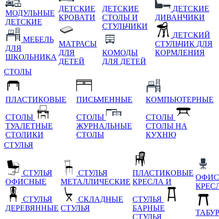
ДЕТСКИЕ
ДЕТСКИЕ
ДЕТСКИЕ
МОДУЛЬНЫЕ
КРОВАТИ
СТОЛЫ И
ДИВАНЧИКИ
ДЕТСКИЕ
СТУЛЬЧИКИ
ДЕТСКИЙ
МЕБЕЛЬ
МАТРАСЫ
СТУЛЬЧИК ДЛЯ
ДЛЯ
ДЛЯ
КОМОДЫ
КОРМЛЕНИЯ
ШКОЛЬНИКА
ДЕТЕЙ
ДЛЯ ДЕТЕЙ
СТОЛЫ
ПЛАСТИКОВЫЕ
ПИСЬМЕННЫЕ
КОМПЬЮТЕРНЫЕ
СТОЛЫ
СТОЛЫ
СТОЛЫ
ТУАЛЕТНЫЕ
ЖУРНАЛЬНЫЕ
СТОЛЫ НА
СТОЛИКИ
СТОЛЫ
КУХНЮ
СТУЛЬЯ
СТУЛЬЯ
СТУЛЬЯ
ПЛАСТИКОВЫЕ
ОФИС
ОФИСНЫЕ
МЕТАЛЛИЧЕСКИЕ
КРЕСЛА И
КРЕС
СТУЛЬЯ
СКЛАДНЫЕ
СТУЛЬЯ
ДЕРЕВЯННЫЕ
СТУЛЬЯ
БАРНЫЕ
ТАБУ
СТУЛЬЯ