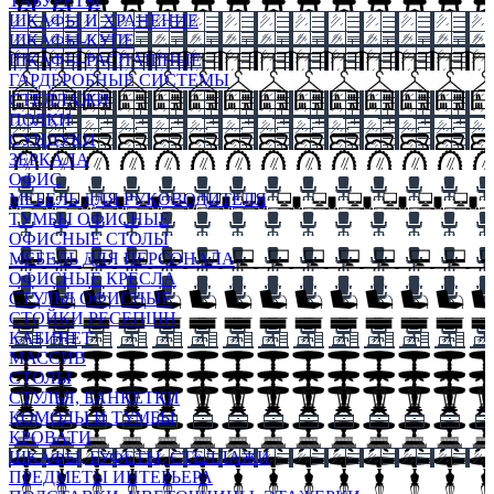
ТАБУРЕТЫ
ШКАФЫ И ХРАНЕНИЕ
ШКАФЫ-КУПЕ
ШКАФЫ-РАСПАШНЫЕ
ГАРДЕРОБНЫЕ СИСТЕМЫ
СТЕЛЛАЖИ
ПОЛКИ
СУНДУКИ
ЗЕРКАЛА
ОФИС
МЕБЕЛЬ ДЛЯ РУКОВОДИТЕЛЯ
ТУМБЫ ОФИСНЫЕ
ОФИСНЫЕ СТОЛЫ
МЕБЕЛЬ ДЛЯ ПЕРСОНАЛА
ОФИСНЫЕ КРЕСЛА
СТУЛЬЯ ОФИСНЫЕ
СТОЙКИ РЕСЕПШН
КАБИНЕТ
МАССИВ
СТОЛЫ
СТУЛЬЯ, БАНКЕТКИ
КОМОДЫ И ТУМБЫ
КРОВАТИ
ШКАФЫ, БУФЕТЫ, СТЕЛЛАЖИ
ПРЕДМЕТЫ ИНТЕРЬЕРА