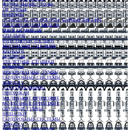
ЖУРНАЛЬНЫЕ СТОЛЫ
ТВ ТУМБЫ
КОМОДЫ
СЕРВАНТЫ ДЛЯ ПОСУДЫ, БАРНЫЕ ШКАФЫ
БЕСКАРКАСНАЯ МЕБЕЛЬ
МЯГКАЯ МЕБЕЛЬ
СПАЛЬНЯ
ИНТЕРЬЕРЫ СПАЛЬНИ
МОДУЛЬНЫЕ СПАЛЬНИ
КРОВАТИ
МАТРАСЫ
ТУАЛЕТНЫЕ СТОЛИКИ
КОМОДЫ
ПРИКРОВАТНЫЕ ТУМБЫ
ГАРДЕРОБНЫЕ СИСТЕМЫ
ЗЕРКАЛА
ЭЛЕКТРОКАМИНЫ
ПРИХОЖАЯ
МАЛЕНЬКИЕ ПРИХОЖИЕ
МОДУЛЬНЫЕ ПРИХОЖИЕ
ОБУВНЫЕ ТУМБЫ
ВЕШАЛКИ
ГАРДЕРОБНЫЕ СИСТЕМЫ
ЗЕРКАЛА
ПУФИКИ И БАНКЕТКИ