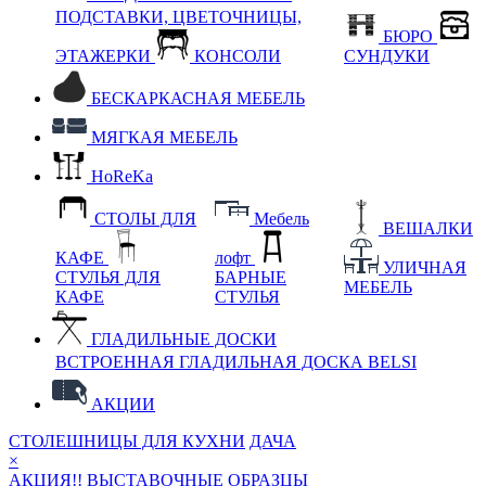
ПОДСТАВКИ, ЦВЕТОЧНИЦЫ,
БЮРО
ЭТАЖЕРКИ
КОНСОЛИ
СУНДУКИ
БЕСКАРКАСНАЯ МЕБЕЛЬ
МЯГКАЯ МЕБЕЛЬ
HoReKa
СТОЛЫ ДЛЯ
Мебель
ВЕШАЛКИ
КАФЕ
лофт
УЛИЧНАЯ
СТУЛЬЯ ДЛЯ
БАРНЫЕ
МЕБЕЛЬ
КАФЕ
СТУЛЬЯ
ГЛАДИЛЬНЫЕ ДОСКИ
ВСТРОЕННАЯ ГЛАДИЛЬНАЯ ДОСКА BELSI
АКЦИИ
СТОЛЕШНИЦЫ ДЛЯ КУХНИ
ДАЧА
×
АКЦИЯ!! ВЫСТАВОЧНЫЕ ОБРАЗЦЫ