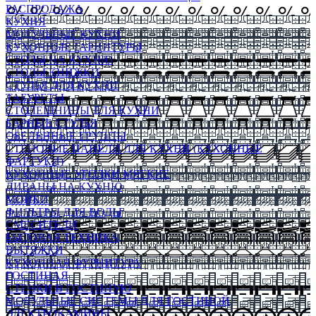
РАСПРОДАЖА
КУХНЯ
МОДУЛЬНЫЕ КУХНИ
КУХОННЫЕ ГАРНИТУРЫ
СТОЛЫ НА КУХНЮ
СТОЛЫ КНИЖКИ
СТУЛЬЯ ДЛЯ КУХНИ
ТАБУРЕТЫ
СТОЛЕШНИЦЫ ДЛЯ КУХНИ
БАРНЫЕ СТУЛЬЯ
ОБЕДЕННЫЕ ГРУППЫ
СТЕНОВЫЕ ПАНЕЛИ ДЛЯ КУХНИ (КУХОННЫЕ
ФАРТУКИ)
КУХОННЫЕ УГОЛКИ МЯГКИЕ
ДИВАНЫ НА КУХНЮ
МОЙКИ
ФИЛЬТРЫ ДЛЯ ВОДЫ
СМЕСИТЕЛИ
БЫТОВАЯ ТЕХНИКА
ВЫТЯЖКИ
КУХОННАЯ ФУРНИТУРА
ГОСТИНАЯ
СТЕНКИ В ГОСТИНУЮ
МОДУЛЬНЫЕ СИСТЕМЫ ДЛЯ ГОСТИНОЙ
ЭЛЕКТРОКАМИНЫ