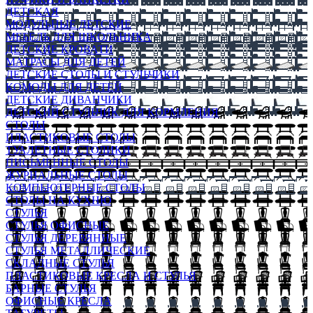
ДЕТСКАЯ
МОДУЛЬНЫЕ ДЕТСКИЕ
МЕБЕЛЬ ДЛЯ ШКОЛЬНИКА
ДЕТСКИЕ КРОВАТИ
МАТРАСЫ ДЛЯ ДЕТЕЙ
ДЕТСКИЕ СТОЛЫ И СТУЛЬЧИКИ
КОМОДЫ ДЛЯ ДЕТЕЙ
ДЕТСКИЕ ДИВАНЧИКИ
ДЕТСКИЙ СТУЛЬЧИК ДЛЯ КОРМЛЕНИЯ
СТОЛЫ
ПЛАСТИКОВЫЕ СТОЛЫ
ТУАЛЕТНЫЕ СТОЛИКИ
ПИСЬМЕННЫЕ СТОЛЫ
ЖУРНАЛЬНЫЕ СТОЛЫ
КОМПЬЮТЕРНЫЕ СТОЛЫ
СТОЛЫ НА КУХНЮ
СТУЛЬЯ
СТУЛЬЯ ОФИСНЫЕ
СТУЛЬЯ ДЕРЕВЯННЫЕ
СТУЛЬЯ МЕТАЛЛИЧЕСКИЕ
СКЛАДНЫЕ СТУЛЬЯ
ПЛАСТИКОВЫЕ КРЕСЛА И СТУЛЬЯ
БАРНЫЕ СТУЛЬЯ
ОФИСНЫЕ КРЕСЛА