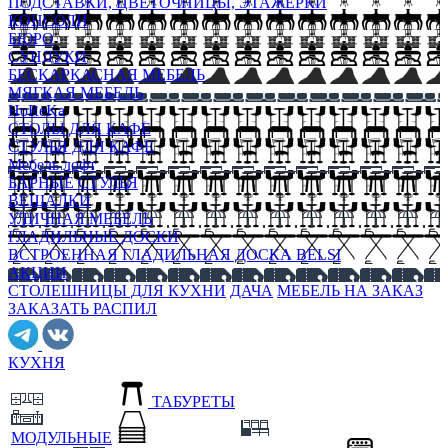
ПОДСТАВКИ, ЦВЕТОЧНИЦЫ, ЭТАЖЕРКИ
КОНСОЛИ
БЮРО
СУНДУКИ
БЕСКАРКАСНАЯ МЕБЕЛЬ
МЯГКАЯ МЕБЕЛЬ
HoReKa
СТОЛЫ ДЛЯ КАФЕ
СТУЛЬЯ ДЛЯ КАФЕ
Мебель лофт
БАРНЫЕ СТУЛЬЯ
ВЕШАЛКИ
УЛИЧНАЯ МЕБЕЛЬ
ГЛАДИЛЬНЫЕ ДОСКИ
ВСТРОЕННАЯ ГЛАДИЛЬНАЯ ДОСКА BELSI
АКЦИИ
СТОЛЕШНИЦЫ ДЛЯ КУХНИ
ДАЧА
МЕБЕЛЬ НА ЗАКАЗ
ЗАКАЗАТЬ РАСПИЛ
КУХНЯ
ТАБУРЕТЫ
МОДУЛЬНЫЕ