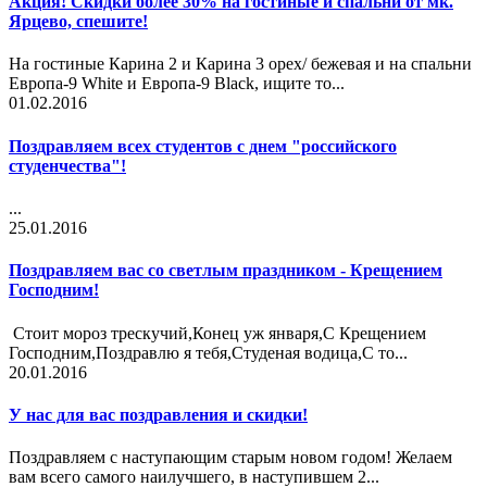
Акция! Скидки более 30% на гостиные и спальни от мк.
Ярцево, спешите!
На гостиные Карина 2 и Карина 3 орех/ бежевая и на спальни
Европа-9 White и Европа-9 Black, ищите то...
01.02.2016
Поздравляем всех студентов с днем "российского
студенчества"!
...
25.01.2016
Поздравляем вас со светлым праздником - Крещением
Господним!
Стоит мороз трескучий,Конец уж января,С Крещением
Господним,Поздравлю я тебя,Студеная водица,С то...
20.01.2016
У нас для вас поздравления и скидки!
Поздравляем с наступающим старым новом годом! Желаем
вам всего самого наилучшего, в наступившем 2...