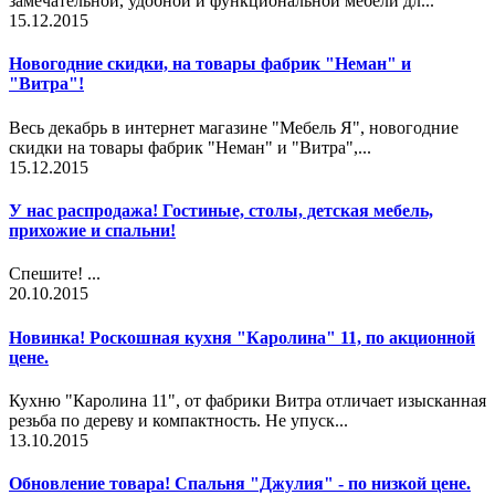
замечательной, удобной и функциональной мебели дл...
15.12.2015
Новогодние скидки, на товары фабрик "Неман" и
"Витра"!
Весь декабрь в интернет магазине "Мебель Я", новогодние
скидки на товары фабрик "Неман" и "Витра",...
15.12.2015
У нас распродажа! Гостиные, столы, детская мебель,
прихожие и спальни!
Спешите! ...
20.10.2015
Новинка! Роскошная кухня "Каролина" 11, по акционной
цене.
Кухню "Каролина 11", от фабрики Витра отличает изысканная
резьба по дереву и компактность. Не упуск...
13.10.2015
Обновление товара! Спальня "Джулия" - по низкой цене.