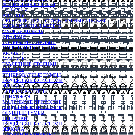
ЖУРНАЛЬНЫЕ СТОЛЫ
ТВ ТУМБЫ
КОМОДЫ
СЕРВАНТЫ ДЛЯ ПОСУДЫ, БАРНЫЕ ШКАФЫ
БЕСКАРКАСНАЯ МЕБЕЛЬ
МЯГКАЯ МЕБЕЛЬ
СПАЛЬНЯ
ИНТЕРЬЕРЫ СПАЛЬНИ
МОДУЛЬНЫЕ СПАЛЬНИ
КРОВАТИ
МАТРАСЫ
ТУАЛЕТНЫЕ СТОЛИКИ
КОМОДЫ
ПРИКРОВАТНЫЕ ТУМБЫ
ГАРДЕРОБНЫЕ СИСТЕМЫ
ЗЕРКАЛА
ЭЛЕКТРОКАМИНЫ
ПРИХОЖАЯ
МАЛЕНЬКИЕ ПРИХОЖИЕ
МОДУЛЬНЫЕ ПРИХОЖИЕ
ОБУВНЫЕ ТУМБЫ
ВЕШАЛКИ
ГАРДЕРОБНЫЕ СИСТЕМЫ
ЗЕРКАЛА
ПУФИКИ И БАНКЕТКИ