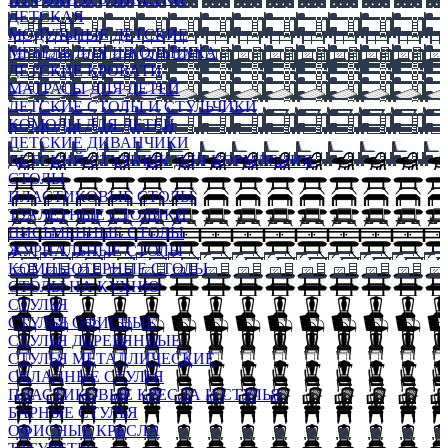
ДЕТСКАЯ
МОДУЛЬНЫЕ ДЕТСКИЕ
МЕБЕЛЬ ДЛЯ ШКОЛЬНИКА
ДЕТСКИЕ КРОВАТИ
МАТРАСЫ ДЛЯ ДЕТЕЙ
ДЕТСКИЕ СТОЛЫ И СТУЛЬЧИКИ
КОМОДЫ ДЛЯ ДЕТЕЙ
ДЕТСКИЕ ДИВАНЧИКИ
ДЕТСКИЙ СТУЛЬЧИК ДЛЯ КОРМЛЕНИЯ
СТОЛЫ
ПЛАСТИКОВЫЕ СТОЛЫ
ТУАЛЕТНЫЕ СТОЛИКИ
ПИСЬМЕННЫЕ СТОЛЫ
ЖУРНАЛЬНЫЕ СТОЛЫ
КОМПЬЮТЕРНЫЕ СТОЛЫ
СТОЛЫ НА КУХНЮ
СТУЛЬЯ
СТУЛЬЯ ОФИСНЫЕ
СТУЛЬЯ ДЕРЕВЯННЫЕ
СТУЛЬЯ МЕТАЛЛИЧЕСКИЕ
СКЛАДНЫЕ СТУЛЬЯ
ПЛАСТИКОВЫЕ КРЕСЛА И СТУЛЬЯ
БАРНЫЕ СТУЛЬЯ
ОФИСНЫЕ КРЕСЛА