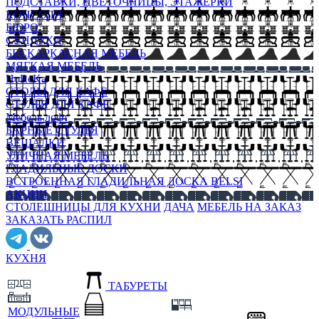
ПОДСТАВКИ, ЦВЕТОЧНИЦЫ, ЭТАЖЕРКИ
КОНСОЛИ
БЮРО
СУНДУКИ
БЕСКАРКАСНАЯ МЕБЕЛЬ
МЯГКАЯ МЕБЕЛЬ
HoReKa
СТОЛЫ ДЛЯ КАФЕ
СТУЛЬЯ ДЛЯ КАФЕ
Мебель лофт
БАРНЫЕ СТУЛЬЯ
ВЕШАЛКИ
УЛИЧНАЯ МЕБЕЛЬ
ГЛАДИЛЬНЫЕ ДОСКИ
ВСТРОЕННАЯ ГЛАДИЛЬНАЯ ДОСКА BELSI
АКЦИИ
СТОЛЕШНИЦЫ ДЛЯ КУХНИ
ДАЧА
МЕБЕЛЬ НА ЗАКАЗ
ЗАКАЗАТЬ РАСПИЛ
КУХНЯ
ТАБУРЕТЫ
МОДУЛЬНЫЕ