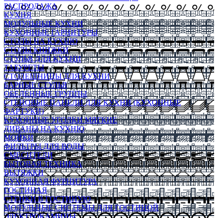
РАСПРОДАЖА
КУХНЯ
МОДУЛЬНЫЕ КУХНИ
КУХОННЫЕ ГАРНИТУРЫ
СТОЛЫ НА КУХНЮ
СТОЛЫ КНИЖКИ
СТУЛЬЯ ДЛЯ КУХНИ
ТАБУРЕТЫ
СТОЛЕШНИЦЫ ДЛЯ КУХНИ
БАРНЫЕ СТУЛЬЯ
ОБЕДЕННЫЕ ГРУППЫ
СТЕНОВЫЕ ПАНЕЛИ ДЛЯ КУХНИ (КУХОННЫЕ
ФАРТУКИ)
КУХОННЫЕ УГОЛКИ МЯГКИЕ
ДИВАНЫ НА КУХНЮ
МОЙКИ
ФИЛЬТРЫ ДЛЯ ВОДЫ
СМЕСИТЕЛИ
БЫТОВАЯ ТЕХНИКА
ВЫТЯЖКИ
КУХОННАЯ ФУРНИТУРА
ГОСТИНАЯ
СТЕНКИ В ГОСТИНУЮ
МОДУЛЬНЫЕ СИСТЕМЫ ДЛЯ ГОСТИНОЙ
ЭЛЕКТРОКАМИНЫ