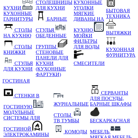
СТОЛЕШНИЦЫ
КУХОННЫЕ
КУХНИ
ДЛЯ КУХНИ
УГОЛКИ
БЫТОВАЯ
КУХОННЫЕ
МЯГКИЕ
ТЕХНИКА
ГАРНИТУРЫ
БАРНЫЕ
ДИВАНЫ НА
СТОЛЫ
СТУЛЬЯ
КУХНЮ
ВЫТЯЖКИ
НА КУХНЮ
ОБЕДЕННЫЕ
МОЙКИ
ФИЛЬТРЫ
СТОЛЫ
ГРУППЫ
ДЛЯ ВОДЫ
КУХОННАЯ
КНИЖКИ
СТЕНОВЫЕ
ФУРНИТУРА
ПАНЕЛИ ДЛЯ
СТУЛЬЯ
КУХНИ
СМЕСИТЕЛИ
ДЛЯ КУХНИ
(КУХОННЫЕ
ФАРТУКИ)
ГОСТИНАЯ
СЕРВАНТЫ
СТЕНКИ В
ДЛЯ ПОСУДЫ,
ЖУРНАЛЬНЫЕ
БАРНЫЕ ШКАФЫ
ГОСТИНУЮ
МОДУЛЬНЫЕ
СТОЛЫ
СИСТЕМЫ ДЛЯ
ТВ ТУМБЫ
БЕСКАРКАСНАЯ
ГОСТИНОЙ
КОМОДЫ
МЕБЕЛЬ
ЭЛЕКТРОКАМИНЫ
МЯГКАЯ МЕБЕЛЬ