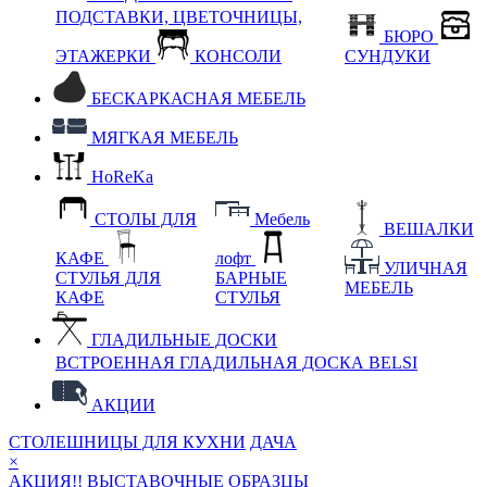
ПОДСТАВКИ, ЦВЕТОЧНИЦЫ,
БЮРО
ЭТАЖЕРКИ
КОНСОЛИ
СУНДУКИ
БЕСКАРКАСНАЯ МЕБЕЛЬ
МЯГКАЯ МЕБЕЛЬ
HoReKa
СТОЛЫ ДЛЯ
Мебель
ВЕШАЛКИ
КАФЕ
лофт
УЛИЧНАЯ
СТУЛЬЯ ДЛЯ
БАРНЫЕ
МЕБЕЛЬ
КАФЕ
СТУЛЬЯ
ГЛАДИЛЬНЫЕ ДОСКИ
ВСТРОЕННАЯ ГЛАДИЛЬНАЯ ДОСКА BELSI
АКЦИИ
СТОЛЕШНИЦЫ ДЛЯ КУХНИ
ДАЧА
×
АКЦИЯ!! ВЫСТАВОЧНЫЕ ОБРАЗЦЫ