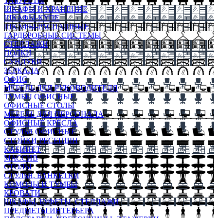
ТАБУРЕТЫ
ШКАФЫ И ХРАНЕНИЕ
ШКАФЫ-КУПЕ
ШКАФЫ-РАСПАШНЫЕ
ГАРДЕРОБНЫЕ СИСТЕМЫ
СТЕЛЛАЖИ
ПОЛКИ
СУНДУКИ
ЗЕРКАЛА
ОФИС
МЕБЕЛЬ ДЛЯ РУКОВОДИТЕЛЯ
ТУМБЫ ОФИСНЫЕ
ОФИСНЫЕ СТОЛЫ
МЕБЕЛЬ ДЛЯ ПЕРСОНАЛА
ОФИСНЫЕ КРЕСЛА
СТУЛЬЯ ОФИСНЫЕ
СТОЙКИ РЕСЕПШН
КАБИНЕТ
МАССИВ
СТОЛЫ
СТУЛЬЯ, БАНКЕТКИ
КОМОДЫ И ТУМБЫ
КРОВАТИ
ШКАФЫ, БУФЕТЫ, СТЕЛЛАЖИ
ПРЕДМЕТЫ ИНТЕРЬЕРА