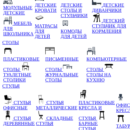
ДЕТСКИЕ
ДЕТСКИЕ
ДЕТСКИЕ
МОДУЛЬНЫЕ
КРОВАТИ
СТОЛЫ И
ДИВАНЧИКИ
ДЕТСКИЕ
СТУЛЬЧИКИ
ДЕТСКИЙ
МЕБЕЛЬ
МАТРАСЫ
СТУЛЬЧИК ДЛЯ
ДЛЯ
ДЛЯ
КОМОДЫ
КОРМЛЕНИЯ
ШКОЛЬНИКА
ДЕТЕЙ
ДЛЯ ДЕТЕЙ
СТОЛЫ
ПЛАСТИКОВЫЕ
ПИСЬМЕННЫЕ
КОМПЬЮТЕРНЫЕ
СТОЛЫ
СТОЛЫ
СТОЛЫ
ТУАЛЕТНЫЕ
ЖУРНАЛЬНЫЕ
СТОЛЫ НА
СТОЛИКИ
СТОЛЫ
КУХНЮ
СТУЛЬЯ
СТУЛЬЯ
СТУЛЬЯ
ПЛАСТИКОВЫЕ
ОФИС
ОФИСНЫЕ
МЕТАЛЛИЧЕСКИЕ
КРЕСЛА И
КРЕС
СТУЛЬЯ
СКЛАДНЫЕ
СТУЛЬЯ
ДЕРЕВЯННЫЕ
СТУЛЬЯ
БАРНЫЕ
ТАБУ
СТУЛЬЯ