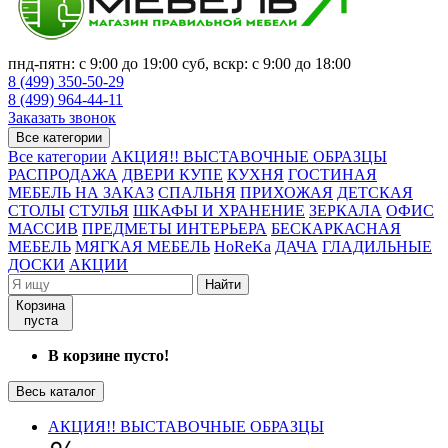
пнд-пятн: с 9:00 до 19:00 суб, вскр: с 9:00 до 18:00
8 (499) 350-50-29
8 (499) 964-44-11
Заказать звонок
Все категории
Все категории
АКЦИЯ!! ВЫСТАВОЧНЫЕ ОБРАЗЦЫ
РАСПРОДАЖА
ДВЕРИ КУПЕ
КУХНЯ
ГОСТИНАЯ
МЕБЕЛЬ НА ЗАКАЗ
СПАЛЬНЯ
ПРИХОЖАЯ
ДЕТСКАЯ
СТОЛЫ
СТУЛЬЯ
ШКАФЫ И ХРАНЕНИЕ
ЗЕРКАЛА
ОФИС
МАССИВ
ПРЕДМЕТЫ ИНТЕРЬЕРА
БЕСКАРКАСНАЯ
МЕБЕЛЬ
МЯГКАЯ МЕБЕЛЬ
HoReKa
ДАЧА
ГЛАДИЛЬНЫЕ
ДОСКИ
АКЦИИ
Найти
Корзина
пуста
В корзине пусто!
Весь каталог
АКЦИЯ!! ВЫСТАВОЧНЫЕ ОБРАЗЦЫ