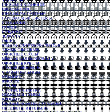
ТАБУРЕТЫ
ШКАФЫ И ХРАНЕНИЕ
ШКАФЫ-КУПЕ
ШКАФЫ-РАСПАШНЫЕ
ГАРДЕРОБНЫЕ СИСТЕМЫ
СТЕЛЛАЖИ
ПОЛКИ
СУНДУКИ
ЗЕРКАЛА
ОФИС
МЕБЕЛЬ ДЛЯ РУКОВОДИТЕЛЯ
ТУМБЫ ОФИСНЫЕ
ОФИСНЫЕ СТОЛЫ
МЕБЕЛЬ ДЛЯ ПЕРСОНАЛА
ОФИСНЫЕ КРЕСЛА
СТУЛЬЯ ОФИСНЫЕ
СТОЙКИ РЕСЕПШН
КАБИНЕТ
МАССИВ
СТОЛЫ
СТУЛЬЯ, БАНКЕТКИ
КОМОДЫ И ТУМБЫ
КРОВАТИ
ШКАФЫ, БУФЕТЫ, СТЕЛЛАЖИ
ПРЕДМЕТЫ ИНТЕРЬЕРА