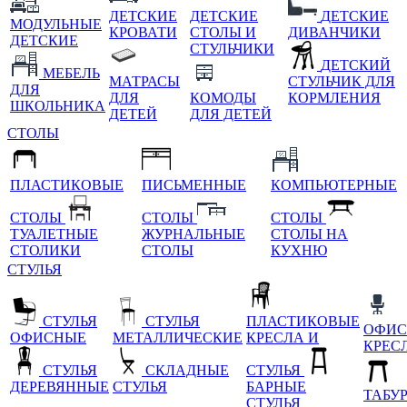
ДЕТСКИЕ
ДЕТСКИЕ
ДЕТСКИЕ
МОДУЛЬНЫЕ
КРОВАТИ
СТОЛЫ И
ДИВАНЧИКИ
ДЕТСКИЕ
СТУЛЬЧИКИ
ДЕТСКИЙ
МЕБЕЛЬ
МАТРАСЫ
СТУЛЬЧИК ДЛЯ
ДЛЯ
ДЛЯ
КОМОДЫ
КОРМЛЕНИЯ
ШКОЛЬНИКА
ДЕТЕЙ
ДЛЯ ДЕТЕЙ
СТОЛЫ
ПЛАСТИКОВЫЕ
ПИСЬМЕННЫЕ
КОМПЬЮТЕРНЫЕ
СТОЛЫ
СТОЛЫ
СТОЛЫ
ТУАЛЕТНЫЕ
ЖУРНАЛЬНЫЕ
СТОЛЫ НА
СТОЛИКИ
СТОЛЫ
КУХНЮ
СТУЛЬЯ
СТУЛЬЯ
СТУЛЬЯ
ПЛАСТИКОВЫЕ
ОФИС
ОФИСНЫЕ
МЕТАЛЛИЧЕСКИЕ
КРЕСЛА И
КРЕС
СТУЛЬЯ
СКЛАДНЫЕ
СТУЛЬЯ
ДЕРЕВЯННЫЕ
СТУЛЬЯ
БАРНЫЕ
ТАБУ
СТУЛЬЯ