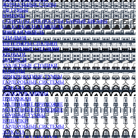
ЖУРНАЛЬНЫЕ СТОЛЫ
ТВ ТУМБЫ
КОМОДЫ
СЕРВАНТЫ ДЛЯ ПОСУДЫ, БАРНЫЕ ШКАФЫ
БЕСКАРКАСНАЯ МЕБЕЛЬ
МЯГКАЯ МЕБЕЛЬ
СПАЛЬНЯ
ИНТЕРЬЕРЫ СПАЛЬНИ
МОДУЛЬНЫЕ СПАЛЬНИ
КРОВАТИ
МАТРАСЫ
ТУАЛЕТНЫЕ СТОЛИКИ
КОМОДЫ
ПРИКРОВАТНЫЕ ТУМБЫ
ГАРДЕРОБНЫЕ СИСТЕМЫ
ЗЕРКАЛА
ЭЛЕКТРОКАМИНЫ
ПРИХОЖАЯ
МАЛЕНЬКИЕ ПРИХОЖИЕ
МОДУЛЬНЫЕ ПРИХОЖИЕ
ОБУВНЫЕ ТУМБЫ
ВЕШАЛКИ
ГАРДЕРОБНЫЕ СИСТЕМЫ
ЗЕРКАЛА
ПУФИКИ И БАНКЕТКИ