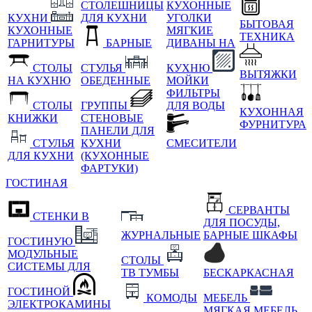
СТОЛЕШНИЦЫ
КУХОННЫЕ
КУХНИ
ДЛЯ КУХНИ
УГОЛКИ
БЫТОВАЯ
КУХОННЫЕ
МЯГКИЕ
ТЕХНИКА
ГАРНИТУРЫ
БАРНЫЕ
ДИВАНЫ НА
СТОЛЫ
СТУЛЬЯ
КУХНЮ
ВЫТЯЖКИ
НА КУХНЮ
ОБЕДЕННЫЕ
МОЙКИ
ФИЛЬТРЫ
СТОЛЫ
ГРУППЫ
ДЛЯ ВОДЫ
КУХОННАЯ
КНИЖКИ
СТЕНОВЫЕ
ФУРНИТУРА
ПАНЕЛИ ДЛЯ
СТУЛЬЯ
КУХНИ
СМЕСИТЕЛИ
ДЛЯ КУХНИ
(КУХОННЫЕ
ФАРТУКИ)
ГОСТИНАЯ
СЕРВАНТЫ
СТЕНКИ В
ДЛЯ ПОСУДЫ,
ЖУРНАЛЬНЫЕ
БАРНЫЕ ШКАФЫ
ГОСТИНУЮ
МОДУЛЬНЫЕ
СТОЛЫ
СИСТЕМЫ ДЛЯ
ТВ ТУМБЫ
БЕСКАРКАСНАЯ
ГОСТИНОЙ
КОМОДЫ
МЕБЕЛЬ
ЭЛЕКТРОКАМИНЫ
МЯГКАЯ МЕБЕЛЬ