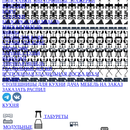
ПОДСТАВКИ, ЦВЕТОЧНИЦЫ, ЭТАЖЕРКИ
КОНСОЛИ
БЮРО
СУНДУКИ
БЕСКАРКАСНАЯ МЕБЕЛЬ
МЯГКАЯ МЕБЕЛЬ
HoReKa
СТОЛЫ ДЛЯ КАФЕ
СТУЛЬЯ ДЛЯ КАФЕ
Мебель лофт
БАРНЫЕ СТУЛЬЯ
ВЕШАЛКИ
УЛИЧНАЯ МЕБЕЛЬ
ГЛАДИЛЬНЫЕ ДОСКИ
ВСТРОЕННАЯ ГЛАДИЛЬНАЯ ДОСКА BELSI
АКЦИИ
СТОЛЕШНИЦЫ ДЛЯ КУХНИ
ДАЧА
МЕБЕЛЬ НА ЗАКАЗ
ЗАКАЗАТЬ РАСПИЛ
КУХНЯ
ТАБУРЕТЫ
МОДУЛЬНЫЕ