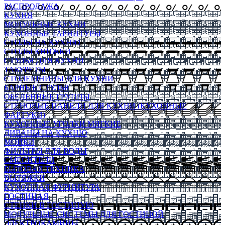
РАСПРОДАЖА
КУХНЯ
МОДУЛЬНЫЕ КУХНИ
КУХОННЫЕ ГАРНИТУРЫ
СТОЛЫ НА КУХНЮ
СТОЛЫ КНИЖКИ
СТУЛЬЯ ДЛЯ КУХНИ
ТАБУРЕТЫ
СТОЛЕШНИЦЫ ДЛЯ КУХНИ
БАРНЫЕ СТУЛЬЯ
ОБЕДЕННЫЕ ГРУППЫ
СТЕНОВЫЕ ПАНЕЛИ ДЛЯ КУХНИ (КУХОННЫЕ
ФАРТУКИ)
КУХОННЫЕ УГОЛКИ МЯГКИЕ
ДИВАНЫ НА КУХНЮ
МОЙКИ
ФИЛЬТРЫ ДЛЯ ВОДЫ
СМЕСИТЕЛИ
БЫТОВАЯ ТЕХНИКА
ВЫТЯЖКИ
КУХОННАЯ ФУРНИТУРА
ГОСТИНАЯ
СТЕНКИ В ГОСТИНУЮ
МОДУЛЬНЫЕ СИСТЕМЫ ДЛЯ ГОСТИНОЙ
ЭЛЕКТРОКАМИНЫ