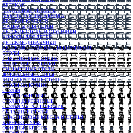
ДЕТСКАЯ
МОДУЛЬНЫЕ ДЕТСКИЕ
МЕБЕЛЬ ДЛЯ ШКОЛЬНИКА
ДЕТСКИЕ КРОВАТИ
МАТРАСЫ ДЛЯ ДЕТЕЙ
ДЕТСКИЕ СТОЛЫ И СТУЛЬЧИКИ
КОМОДЫ ДЛЯ ДЕТЕЙ
ДЕТСКИЕ ДИВАНЧИКИ
ДЕТСКИЙ СТУЛЬЧИК ДЛЯ КОРМЛЕНИЯ
СТОЛЫ
ПЛАСТИКОВЫЕ СТОЛЫ
ТУАЛЕТНЫЕ СТОЛИКИ
ПИСЬМЕННЫЕ СТОЛЫ
ЖУРНАЛЬНЫЕ СТОЛЫ
КОМПЬЮТЕРНЫЕ СТОЛЫ
СТОЛЫ НА КУХНЮ
СТУЛЬЯ
СТУЛЬЯ ОФИСНЫЕ
СТУЛЬЯ ДЕРЕВЯННЫЕ
СТУЛЬЯ МЕТАЛЛИЧЕСКИЕ
СКЛАДНЫЕ СТУЛЬЯ
ПЛАСТИКОВЫЕ КРЕСЛА И СТУЛЬЯ
БАРНЫЕ СТУЛЬЯ
ОФИСНЫЕ КРЕСЛА