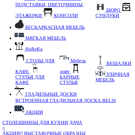
ПОДСТАВКИ, ЦВЕТОЧНИЦЫ,
БЮРО
ЭТАЖЕРКИ
КОНСОЛИ
СУНДУКИ
БЕСКАРКАСНАЯ МЕБЕЛЬ
МЯГКАЯ МЕБЕЛЬ
HoReKa
СТОЛЫ ДЛЯ
Мебель
ВЕШАЛКИ
КАФЕ
лофт
УЛИЧНАЯ
СТУЛЬЯ ДЛЯ
БАРНЫЕ
МЕБЕЛЬ
КАФЕ
СТУЛЬЯ
ГЛАДИЛЬНЫЕ ДОСКИ
ВСТРОЕННАЯ ГЛАДИЛЬНАЯ ДОСКА BELSI
АКЦИИ
СТОЛЕШНИЦЫ ДЛЯ КУХНИ
ДАЧА
×
АКЦИЯ!! ВЫСТАВОЧНЫЕ ОБРАЗЦЫ