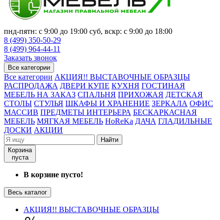
пнд-пятн: с 9:00 до 19:00 суб, вскр: с 9:00 до 18:00
8 (499) 350-50-29
8 (499) 964-44-11
Заказать звонок
Все категории
Все категории
АКЦИЯ!! ВЫСТАВОЧНЫЕ ОБРАЗЦЫ
РАСПРОДАЖА
ДВЕРИ КУПЕ
КУХНЯ
ГОСТИНАЯ
МЕБЕЛЬ НА ЗАКАЗ
СПАЛЬНЯ
ПРИХОЖАЯ
ДЕТСКАЯ
СТОЛЫ
СТУЛЬЯ
ШКАФЫ И ХРАНЕНИЕ
ЗЕРКАЛА
ОФИС
МАССИВ
ПРЕДМЕТЫ ИНТЕРЬЕРА
БЕСКАРКАСНАЯ
МЕБЕЛЬ
МЯГКАЯ МЕБЕЛЬ
HoReKa
ДАЧА
ГЛАДИЛЬНЫЕ
ДОСКИ
АКЦИИ
Найти
Корзина
пуста
В корзине пусто!
Весь каталог
АКЦИЯ!! ВЫСТАВОЧНЫЕ ОБРАЗЦЫ