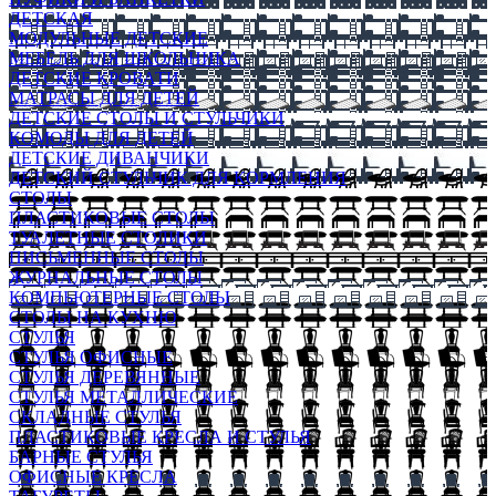
ДЕТСКАЯ
МОДУЛЬНЫЕ ДЕТСКИЕ
МЕБЕЛЬ ДЛЯ ШКОЛЬНИКА
ДЕТСКИЕ КРОВАТИ
МАТРАСЫ ДЛЯ ДЕТЕЙ
ДЕТСКИЕ СТОЛЫ И СТУЛЬЧИКИ
КОМОДЫ ДЛЯ ДЕТЕЙ
ДЕТСКИЕ ДИВАНЧИКИ
ДЕТСКИЙ СТУЛЬЧИК ДЛЯ КОРМЛЕНИЯ
СТОЛЫ
ПЛАСТИКОВЫЕ СТОЛЫ
ТУАЛЕТНЫЕ СТОЛИКИ
ПИСЬМЕННЫЕ СТОЛЫ
ЖУРНАЛЬНЫЕ СТОЛЫ
КОМПЬЮТЕРНЫЕ СТОЛЫ
СТОЛЫ НА КУХНЮ
СТУЛЬЯ
СТУЛЬЯ ОФИСНЫЕ
СТУЛЬЯ ДЕРЕВЯННЫЕ
СТУЛЬЯ МЕТАЛЛИЧЕСКИЕ
СКЛАДНЫЕ СТУЛЬЯ
ПЛАСТИКОВЫЕ КРЕСЛА И СТУЛЬЯ
БАРНЫЕ СТУЛЬЯ
ОФИСНЫЕ КРЕСЛА