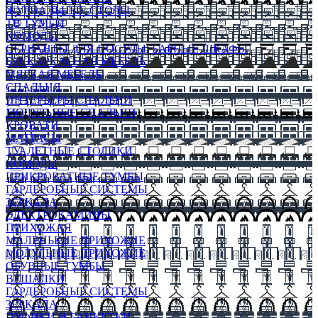
ЖУРНАЛЬНЫЕ СТОЛЫ
ТВ ТУМБЫ
КОМОДЫ
СЕРВАНТЫ ДЛЯ ПОСУДЫ, БАРНЫЕ ШКАФЫ
БЕСКАРКАСНАЯ МЕБЕЛЬ
МЯГКАЯ МЕБЕЛЬ
СПАЛЬНЯ
ИНТЕРЬЕРЫ СПАЛЬНИ
МОДУЛЬНЫЕ СПАЛЬНИ
КРОВАТИ
МАТРАСЫ
ТУАЛЕТНЫЕ СТОЛИКИ
КОМОДЫ
ПРИКРОВАТНЫЕ ТУМБЫ
ГАРДЕРОБНЫЕ СИСТЕМЫ
ЗЕРКАЛА
ЭЛЕКТРОКАМИНЫ
ПРИХОЖАЯ
МАЛЕНЬКИЕ ПРИХОЖИЕ
МОДУЛЬНЫЕ ПРИХОЖИЕ
ОБУВНЫЕ ТУМБЫ
ВЕШАЛКИ
ГАРДЕРОБНЫЕ СИСТЕМЫ
ЗЕРКАЛА
ПУФИКИ И БАНКЕТКИ