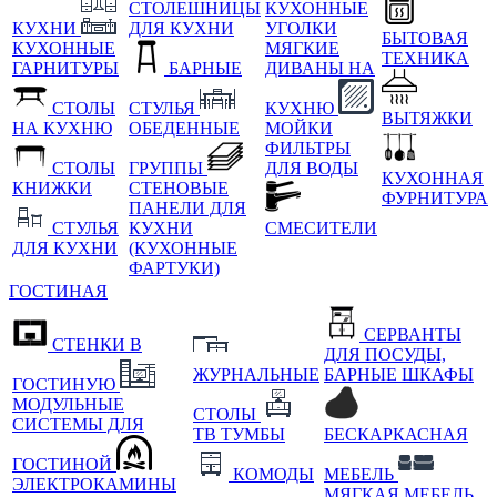
СТОЛЕШНИЦЫ
КУХОННЫЕ
КУХНИ
ДЛЯ КУХНИ
УГОЛКИ
БЫТОВАЯ
КУХОННЫЕ
МЯГКИЕ
ТЕХНИКА
ГАРНИТУРЫ
БАРНЫЕ
ДИВАНЫ НА
СТОЛЫ
СТУЛЬЯ
КУХНЮ
ВЫТЯЖКИ
НА КУХНЮ
ОБЕДЕННЫЕ
МОЙКИ
ФИЛЬТРЫ
СТОЛЫ
ГРУППЫ
ДЛЯ ВОДЫ
КУХОННАЯ
КНИЖКИ
СТЕНОВЫЕ
ФУРНИТУРА
ПАНЕЛИ ДЛЯ
СТУЛЬЯ
КУХНИ
СМЕСИТЕЛИ
ДЛЯ КУХНИ
(КУХОННЫЕ
ФАРТУКИ)
ГОСТИНАЯ
СЕРВАНТЫ
СТЕНКИ В
ДЛЯ ПОСУДЫ,
ЖУРНАЛЬНЫЕ
БАРНЫЕ ШКАФЫ
ГОСТИНУЮ
МОДУЛЬНЫЕ
СТОЛЫ
СИСТЕМЫ ДЛЯ
ТВ ТУМБЫ
БЕСКАРКАСНАЯ
ГОСТИНОЙ
КОМОДЫ
МЕБЕЛЬ
ЭЛЕКТРОКАМИНЫ
МЯГКАЯ МЕБЕЛЬ