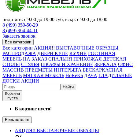
пнд-пятн: с 9:00 до 19:00 суб, вскр: с 9:00 до 18:00
8 (499) 350-50-29
8 (499) 964-44-11
Заказать звонок
Все категории
Все категории
АКЦИЯ!! ВЫСТАВОЧНЫЕ ОБРАЗЦЫ
РАСПРОДАЖА
ДВЕРИ КУПЕ
КУХНЯ
ГОСТИНАЯ
МЕБЕЛЬ НА ЗАКАЗ
СПАЛЬНЯ
ПРИХОЖАЯ
ДЕТСКАЯ
СТОЛЫ
СТУЛЬЯ
ШКАФЫ И ХРАНЕНИЕ
ЗЕРКАЛА
ОФИС
МАССИВ
ПРЕДМЕТЫ ИНТЕРЬЕРА
БЕСКАРКАСНАЯ
МЕБЕЛЬ
МЯГКАЯ МЕБЕЛЬ
HoReKa
ДАЧА
ГЛАДИЛЬНЫЕ
ДОСКИ
АКЦИИ
Найти
Корзина
пуста
В корзине пусто!
Весь каталог
АКЦИЯ!! ВЫСТАВОЧНЫЕ ОБРАЗЦЫ