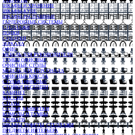
ТАБУРЕТЫ
ШКАФЫ И ХРАНЕНИЕ
ШКАФЫ-КУПЕ
ШКАФЫ-РАСПАШНЫЕ
ГАРДЕРОБНЫЕ СИСТЕМЫ
СТЕЛЛАЖИ
ПОЛКИ
СУНДУКИ
ЗЕРКАЛА
ОФИС
МЕБЕЛЬ ДЛЯ РУКОВОДИТЕЛЯ
ТУМБЫ ОФИСНЫЕ
ОФИСНЫЕ СТОЛЫ
МЕБЕЛЬ ДЛЯ ПЕРСОНАЛА
ОФИСНЫЕ КРЕСЛА
СТУЛЬЯ ОФИСНЫЕ
СТОЙКИ РЕСЕПШН
КАБИНЕТ
МАССИВ
СТОЛЫ
СТУЛЬЯ, БАНКЕТКИ
КОМОДЫ И ТУМБЫ
КРОВАТИ
ШКАФЫ, БУФЕТЫ, СТЕЛЛАЖИ
ПРЕДМЕТЫ ИНТЕРЬЕРА