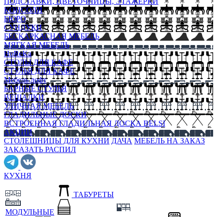
ПОДСТАВКИ, ЦВЕТОЧНИЦЫ, ЭТАЖЕРКИ
КОНСОЛИ
БЮРО
СУНДУКИ
БЕСКАРКАСНАЯ МЕБЕЛЬ
МЯГКАЯ МЕБЕЛЬ
HoReKa
СТОЛЫ ДЛЯ КАФЕ
СТУЛЬЯ ДЛЯ КАФЕ
Мебель лофт
БАРНЫЕ СТУЛЬЯ
ВЕШАЛКИ
УЛИЧНАЯ МЕБЕЛЬ
ГЛАДИЛЬНЫЕ ДОСКИ
ВСТРОЕННАЯ ГЛАДИЛЬНАЯ ДОСКА BELSI
АКЦИИ
СТОЛЕШНИЦЫ ДЛЯ КУХНИ
ДАЧА
МЕБЕЛЬ НА ЗАКАЗ
ЗАКАЗАТЬ РАСПИЛ
КУХНЯ
ТАБУРЕТЫ
МОДУЛЬНЫЕ