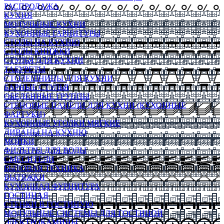
РАСПРОДАЖА
КУХНЯ
МОДУЛЬНЫЕ КУХНИ
КУХОННЫЕ ГАРНИТУРЫ
СТОЛЫ НА КУХНЮ
СТОЛЫ КНИЖКИ
СТУЛЬЯ ДЛЯ КУХНИ
ТАБУРЕТЫ
СТОЛЕШНИЦЫ ДЛЯ КУХНИ
БАРНЫЕ СТУЛЬЯ
ОБЕДЕННЫЕ ГРУППЫ
СТЕНОВЫЕ ПАНЕЛИ ДЛЯ КУХНИ (КУХОННЫЕ
ФАРТУКИ)
КУХОННЫЕ УГОЛКИ МЯГКИЕ
ДИВАНЫ НА КУХНЮ
МОЙКИ
ФИЛЬТРЫ ДЛЯ ВОДЫ
СМЕСИТЕЛИ
БЫТОВАЯ ТЕХНИКА
ВЫТЯЖКИ
КУХОННАЯ ФУРНИТУРА
ГОСТИНАЯ
СТЕНКИ В ГОСТИНУЮ
МОДУЛЬНЫЕ СИСТЕМЫ ДЛЯ ГОСТИНОЙ
ЭЛЕКТРОКАМИНЫ