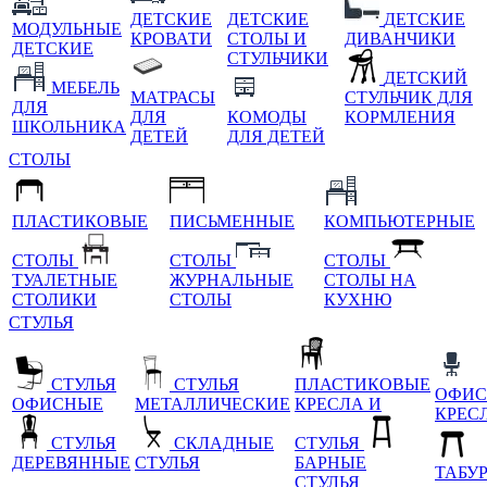
ДЕТСКИЕ
ДЕТСКИЕ
ДЕТСКИЕ
МОДУЛЬНЫЕ
КРОВАТИ
СТОЛЫ И
ДИВАНЧИКИ
ДЕТСКИЕ
СТУЛЬЧИКИ
ДЕТСКИЙ
МЕБЕЛЬ
МАТРАСЫ
СТУЛЬЧИК ДЛЯ
ДЛЯ
ДЛЯ
КОМОДЫ
КОРМЛЕНИЯ
ШКОЛЬНИКА
ДЕТЕЙ
ДЛЯ ДЕТЕЙ
СТОЛЫ
ПЛАСТИКОВЫЕ
ПИСЬМЕННЫЕ
КОМПЬЮТЕРНЫЕ
СТОЛЫ
СТОЛЫ
СТОЛЫ
ТУАЛЕТНЫЕ
ЖУРНАЛЬНЫЕ
СТОЛЫ НА
СТОЛИКИ
СТОЛЫ
КУХНЮ
СТУЛЬЯ
СТУЛЬЯ
СТУЛЬЯ
ПЛАСТИКОВЫЕ
ОФИС
ОФИСНЫЕ
МЕТАЛЛИЧЕСКИЕ
КРЕСЛА И
КРЕС
СТУЛЬЯ
СКЛАДНЫЕ
СТУЛЬЯ
ДЕРЕВЯННЫЕ
СТУЛЬЯ
БАРНЫЕ
ТАБУ
СТУЛЬЯ