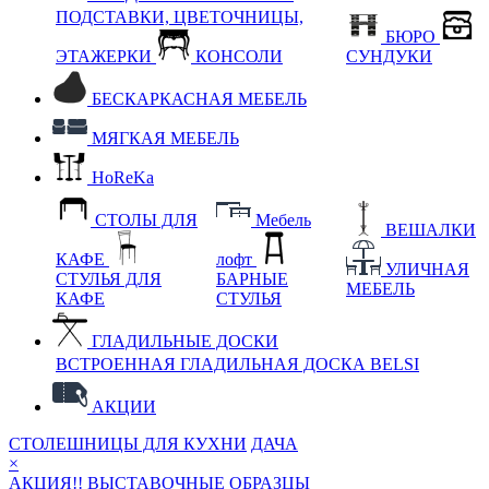
ПОДСТАВКИ, ЦВЕТОЧНИЦЫ,
БЮРО
ЭТАЖЕРКИ
КОНСОЛИ
СУНДУКИ
БЕСКАРКАСНАЯ МЕБЕЛЬ
МЯГКАЯ МЕБЕЛЬ
HoReKa
СТОЛЫ ДЛЯ
Мебель
ВЕШАЛКИ
КАФЕ
лофт
УЛИЧНАЯ
СТУЛЬЯ ДЛЯ
БАРНЫЕ
МЕБЕЛЬ
КАФЕ
СТУЛЬЯ
ГЛАДИЛЬНЫЕ ДОСКИ
ВСТРОЕННАЯ ГЛАДИЛЬНАЯ ДОСКА BELSI
АКЦИИ
СТОЛЕШНИЦЫ ДЛЯ КУХНИ
ДАЧА
×
АКЦИЯ!! ВЫСТАВОЧНЫЕ ОБРАЗЦЫ