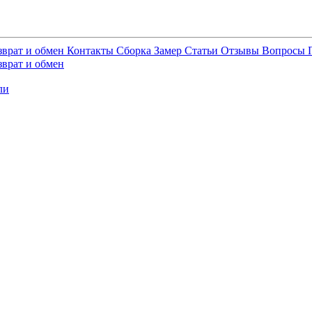
зврат и обмен
Контакты
Сборка
Замер
Статьи
Отзывы
Вопросы
зврат и обмен
ли