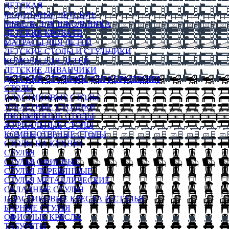
ДЕТСКАЯ
МОДУЛЬНЫЕ ДЕТСКИЕ
МЕБЕЛЬ ДЛЯ ШКОЛЬНИКА
ДЕТСКИЕ КРОВАТИ
МАТРАСЫ ДЛЯ ДЕТЕЙ
ДЕТСКИЕ СТОЛЫ И СТУЛЬЧИКИ
КОМОДЫ ДЛЯ ДЕТЕЙ
ДЕТСКИЕ ДИВАНЧИКИ
ДЕТСКИЙ СТУЛЬЧИК ДЛЯ КОРМЛЕНИЯ
СТОЛЫ
ПЛАСТИКОВЫЕ СТОЛЫ
ТУАЛЕТНЫЕ СТОЛИКИ
ПИСЬМЕННЫЕ СТОЛЫ
ЖУРНАЛЬНЫЕ СТОЛЫ
КОМПЬЮТЕРНЫЕ СТОЛЫ
СТОЛЫ НА КУХНЮ
СТУЛЬЯ
СТУЛЬЯ ОФИСНЫЕ
СТУЛЬЯ ДЕРЕВЯННЫЕ
СТУЛЬЯ МЕТАЛЛИЧЕСКИЕ
СКЛАДНЫЕ СТУЛЬЯ
ПЛАСТИКОВЫЕ КРЕСЛА И СТУЛЬЯ
БАРНЫЕ СТУЛЬЯ
ОФИСНЫЕ КРЕСЛА
ТАБУРЕТЫ