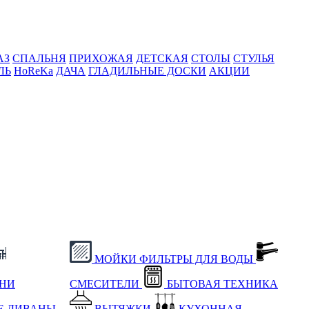
АЗ
СПАЛЬНЯ
ПРИХОЖАЯ
ДЕТСКАЯ
СТОЛЫ
СТУЛЬЯ
ЛЬ
HoReKa
ДАЧА
ГЛАДИЛЬНЫЕ ДОСКИ
АКЦИИ
МОЙКИ
ФИЛЬТРЫ ДЛЯ ВОДЫ
ХНИ
СМЕСИТЕЛИ
БЫТОВАЯ ТЕХНИКА
Е
ДИВАНЫ
ВЫТЯЖКИ
КУХОННАЯ