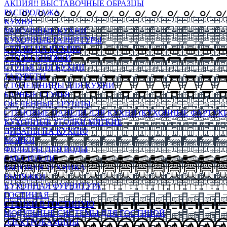
АКЦИЯ!! ВЫСТАВОЧНЫЕ ОБРАЗЦЫ
РАСПРОДАЖА
КУХНЯ
МОДУЛЬНЫЕ КУХНИ
КУХОННЫЕ ГАРНИТУРЫ
СТОЛЫ НА КУХНЮ
СТОЛЫ КНИЖКИ
СТУЛЬЯ ДЛЯ КУХНИ
ТАБУРЕТЫ
СТОЛЕШНИЦЫ ДЛЯ КУХНИ
БАРНЫЕ СТУЛЬЯ
ОБЕДЕННЫЕ ГРУППЫ
СТЕНОВЫЕ ПАНЕЛИ ДЛЯ КУХНИ (КУХОННЫЕ ФАРТУКИ
КУХОННЫЕ УГОЛКИ МЯГКИЕ
ДИВАНЫ НА КУХНЮ
МОЙКИ
ФИЛЬТРЫ ДЛЯ ВОДЫ
СМЕСИТЕЛИ
БЫТОВАЯ ТЕХНИКА
ВЫТЯЖКИ
КУХОННАЯ ФУРНИТУРА
ГОСТИНАЯ
СТЕНКИ В ГОСТИНУЮ
МОДУЛЬНЫЕ СИСТЕМЫ ДЛЯ ГОСТИНОЙ
ЭЛЕКТРОКАМИНЫ