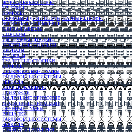
ЖУРНАЛЬНЫЕ СТОЛЫ
ТВ ТУМБЫ
КОМОДЫ
СЕРВАНТЫ ДЛЯ ПОСУДЫ, БАРНЫЕ ШКАФЫ
БЕСКАРКАСНАЯ МЕБЕЛЬ
МЯГКАЯ МЕБЕЛЬ
СПАЛЬНЯ
ИНТЕРЬЕРЫ СПАЛЬНИ
МОДУЛЬНЫЕ СПАЛЬНИ
КРОВАТИ
МАТРАСЫ
ТУАЛЕТНЫЕ СТОЛИКИ
КОМОДЫ
ПРИКРОВАТНЫЕ ТУМБЫ
ГАРДЕРОБНЫЕ СИСТЕМЫ
ЗЕРКАЛА
ЭЛЕКТРОКАМИНЫ
ПРИХОЖАЯ
МАЛЕНЬКИЕ ПРИХОЖИЕ
МОДУЛЬНЫЕ ПРИХОЖИЕ
ОБУВНЫЕ ТУМБЫ
ВЕШАЛКИ
ГАРДЕРОБНЫЕ СИСТЕМЫ
ЗЕРКАЛА
ПУФИКИ И БАНКЕТКИ