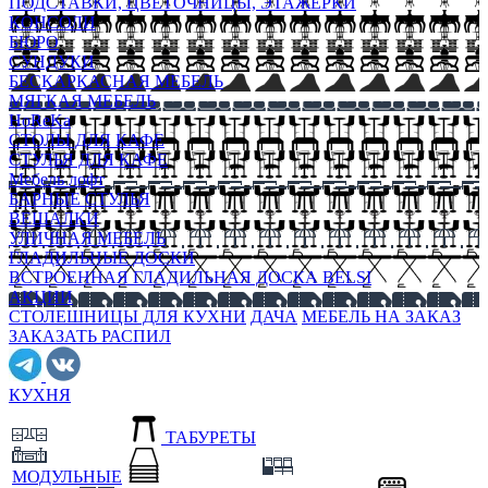
ПОДСТАВКИ, ЦВЕТОЧНИЦЫ, ЭТАЖЕРКИ
КОНСОЛИ
БЮРО
СУНДУКИ
БЕСКАРКАСНАЯ МЕБЕЛЬ
МЯГКАЯ МЕБЕЛЬ
HoReKa
СТОЛЫ ДЛЯ КАФЕ
СТУЛЬЯ ДЛЯ КАФЕ
Мебель лофт
БАРНЫЕ СТУЛЬЯ
ВЕШАЛКИ
УЛИЧНАЯ МЕБЕЛЬ
ГЛАДИЛЬНЫЕ ДОСКИ
ВСТРОЕННАЯ ГЛАДИЛЬНАЯ ДОСКА BELSI
АКЦИИ
СТОЛЕШНИЦЫ ДЛЯ КУХНИ
ДАЧА
МЕБЕЛЬ НА ЗАКАЗ
ЗАКАЗАТЬ РАСПИЛ
КУХНЯ
ТАБУРЕТЫ
МОДУЛЬНЫЕ