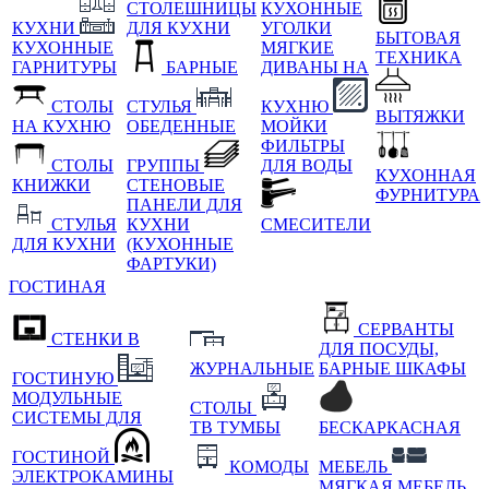
СТОЛЕШНИЦЫ
КУХОННЫЕ
КУХНИ
ДЛЯ КУХНИ
УГОЛКИ
БЫТОВАЯ
КУХОННЫЕ
МЯГКИЕ
ТЕХНИКА
ГАРНИТУРЫ
БАРНЫЕ
ДИВАНЫ НА
СТОЛЫ
СТУЛЬЯ
КУХНЮ
ВЫТЯЖКИ
НА КУХНЮ
ОБЕДЕННЫЕ
МОЙКИ
ФИЛЬТРЫ
СТОЛЫ
ГРУППЫ
ДЛЯ ВОДЫ
КУХОННАЯ
КНИЖКИ
СТЕНОВЫЕ
ФУРНИТУРА
ПАНЕЛИ ДЛЯ
СТУЛЬЯ
КУХНИ
СМЕСИТЕЛИ
ДЛЯ КУХНИ
(КУХОННЫЕ
ФАРТУКИ)
ГОСТИНАЯ
СЕРВАНТЫ
СТЕНКИ В
ДЛЯ ПОСУДЫ,
ЖУРНАЛЬНЫЕ
БАРНЫЕ ШКАФЫ
ГОСТИНУЮ
МОДУЛЬНЫЕ
СТОЛЫ
СИСТЕМЫ ДЛЯ
ТВ ТУМБЫ
БЕСКАРКАСНАЯ
ГОСТИНОЙ
КОМОДЫ
МЕБЕЛЬ
ЭЛЕКТРОКАМИНЫ
МЯГКАЯ МЕБЕЛЬ