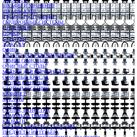
ТАБУРЕТЫ
ШКАФЫ И ХРАНЕНИЕ
ШКАФЫ-КУПЕ
ШКАФЫ-РАСПАШНЫЕ
ГАРДЕРОБНЫЕ СИСТЕМЫ
СТЕЛЛАЖИ
ПОЛКИ
СУНДУКИ
ЗЕРКАЛА
ОФИС
МЕБЕЛЬ ДЛЯ РУКОВОДИТЕЛЯ
ТУМБЫ ОФИСНЫЕ
ОФИСНЫЕ СТОЛЫ
МЕБЕЛЬ ДЛЯ ПЕРСОНАЛА
ОФИСНЫЕ КРЕСЛА
СТУЛЬЯ ОФИСНЫЕ
СТОЙКИ РЕСЕПШН
КАБИНЕТ
МАССИВ
СТОЛЫ
СТУЛЬЯ, БАНКЕТКИ
КОМОДЫ И ТУМБЫ
КРОВАТИ
ШКАФЫ, БУФЕТЫ, СТЕЛЛАЖИ
ПРЕДМЕТЫ ИНТЕРЬЕРА