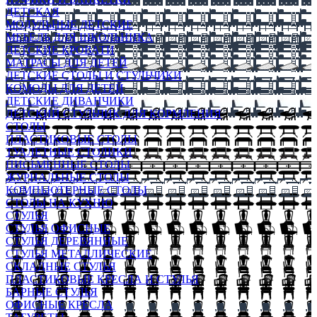
ДЕТСКАЯ
МОДУЛЬНЫЕ ДЕТСКИЕ
МЕБЕЛЬ ДЛЯ ШКОЛЬНИКА
ДЕТСКИЕ КРОВАТИ
МАТРАСЫ ДЛЯ ДЕТЕЙ
ДЕТСКИЕ СТОЛЫ И СТУЛЬЧИКИ
КОМОДЫ ДЛЯ ДЕТЕЙ
ДЕТСКИЕ ДИВАНЧИКИ
ДЕТСКИЙ СТУЛЬЧИК ДЛЯ КОРМЛЕНИЯ
СТОЛЫ
ПЛАСТИКОВЫЕ СТОЛЫ
ТУАЛЕТНЫЕ СТОЛИКИ
ПИСЬМЕННЫЕ СТОЛЫ
ЖУРНАЛЬНЫЕ СТОЛЫ
КОМПЬЮТЕРНЫЕ СТОЛЫ
СТОЛЫ НА КУХНЮ
СТУЛЬЯ
СТУЛЬЯ ОФИСНЫЕ
СТУЛЬЯ ДЕРЕВЯННЫЕ
СТУЛЬЯ МЕТАЛЛИЧЕСКИЕ
СКЛАДНЫЕ СТУЛЬЯ
ПЛАСТИКОВЫЕ КРЕСЛА И СТУЛЬЯ
БАРНЫЕ СТУЛЬЯ
ОФИСНЫЕ КРЕСЛА