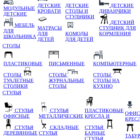
ДЕТСКИЕ
ДЕТСКИЕ
ДЕТСКИЕ
МОДУЛЬНЫЕ
КРОВАТИ
СТОЛЫ И
ДИВАНЧИКИ
ДЕТСКИЕ
СТУЛЬЧИКИ
ДЕТСКИЙ
МЕБЕЛЬ
МАТРАСЫ
СТУЛЬЧИК ДЛЯ
ДЛЯ
ДЛЯ
КОМОДЫ
КОРМЛЕНИЯ
ШКОЛЬНИКА
ДЕТЕЙ
ДЛЯ ДЕТЕЙ
СТОЛЫ
ПЛАСТИКОВЫЕ
ПИСЬМЕННЫЕ
КОМПЬЮТЕРНЫЕ
СТОЛЫ
СТОЛЫ
СТОЛЫ
ТУАЛЕТНЫЕ
ЖУРНАЛЬНЫЕ
СТОЛЫ НА
СТОЛИКИ
СТОЛЫ
КУХНЮ
СТУЛЬЯ
СТУЛЬЯ
СТУЛЬЯ
ПЛАСТИКОВЫЕ
ОФИС
ОФИСНЫЕ
МЕТАЛЛИЧЕСКИЕ
КРЕСЛА И
КРЕС
СТУЛЬЯ
СКЛАДНЫЕ
СТУЛЬЯ
ДЕРЕВЯННЫЕ
СТУЛЬЯ
БАРНЫЕ
ТАБУ
СТУЛЬЯ