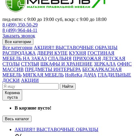
пнд-пятн: с 9:00 до 19:00 суб, вскр: с 9:00 до 18:00
8 (499) 350-50-29
8 (499) 964-44-11
Заказать звонок
Все категории
Все категории
АКЦИЯ!! ВЫСТАВОЧНЫЕ ОБРАЗЦЫ
РАСПРОДАЖА
ДВЕРИ КУПЕ
КУХНЯ
ГОСТИНАЯ
МЕБЕЛЬ НА ЗАКАЗ
СПАЛЬНЯ
ПРИХОЖАЯ
ДЕТСКАЯ
СТОЛЫ
СТУЛЬЯ
ШКАФЫ И ХРАНЕНИЕ
ЗЕРКАЛА
ОФИС
МАССИВ
ПРЕДМЕТЫ ИНТЕРЬЕРА
БЕСКАРКАСНАЯ
МЕБЕЛЬ
МЯГКАЯ МЕБЕЛЬ
HoReKa
ДАЧА
ГЛАДИЛЬНЫЕ
ДОСКИ
АКЦИИ
Найти
Корзина
пуста
В корзине пусто!
Весь каталог
АКЦИЯ!! ВЫСТАВОЧНЫЕ ОБРАЗЦЫ