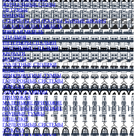
ЖУРНАЛЬНЫЕ СТОЛЫ
ТВ ТУМБЫ
КОМОДЫ
СЕРВАНТЫ ДЛЯ ПОСУДЫ, БАРНЫЕ ШКАФЫ
БЕСКАРКАСНАЯ МЕБЕЛЬ
МЯГКАЯ МЕБЕЛЬ
СПАЛЬНЯ
ИНТЕРЬЕРЫ СПАЛЬНИ
МОДУЛЬНЫЕ СПАЛЬНИ
КРОВАТИ
МАТРАСЫ
ТУАЛЕТНЫЕ СТОЛИКИ
КОМОДЫ
ПРИКРОВАТНЫЕ ТУМБЫ
ГАРДЕРОБНЫЕ СИСТЕМЫ
ЗЕРКАЛА
ЭЛЕКТРОКАМИНЫ
ПРИХОЖАЯ
МАЛЕНЬКИЕ ПРИХОЖИЕ
МОДУЛЬНЫЕ ПРИХОЖИЕ
ОБУВНЫЕ ТУМБЫ
ВЕШАЛКИ
ГАРДЕРОБНЫЕ СИСТЕМЫ
ЗЕРКАЛА
ПУФИКИ И БАНКЕТКИ