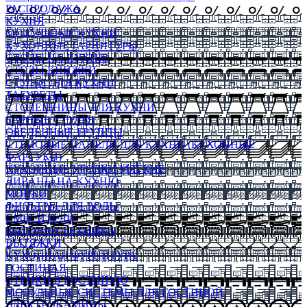
РАСПРОДАЖА
КУХНЯ
МОДУЛЬНЫЕ КУХНИ
КУХОННЫЕ ГАРНИТУРЫ
СТОЛЫ НА КУХНЮ
СТОЛЫ КНИЖКИ
СТУЛЬЯ ДЛЯ КУХНИ
ТАБУРЕТЫ
СТОЛЕШНИЦЫ ДЛЯ КУХНИ
БАРНЫЕ СТУЛЬЯ
ОБЕДЕННЫЕ ГРУППЫ
СТЕНОВЫЕ ПАНЕЛИ ДЛЯ КУХНИ (КУХОННЫЕ
ФАРТУКИ)
КУХОННЫЕ УГОЛКИ МЯГКИЕ
ДИВАНЫ НА КУХНЮ
МОЙКИ
ФИЛЬТРЫ ДЛЯ ВОДЫ
СМЕСИТЕЛИ
БЫТОВАЯ ТЕХНИКА
ВЫТЯЖКИ
КУХОННАЯ ФУРНИТУРА
ГОСТИНАЯ
СТЕНКИ В ГОСТИНУЮ
МОДУЛЬНЫЕ СИСТЕМЫ ДЛЯ ГОСТИНОЙ
ЭЛЕКТРОКАМИНЫ