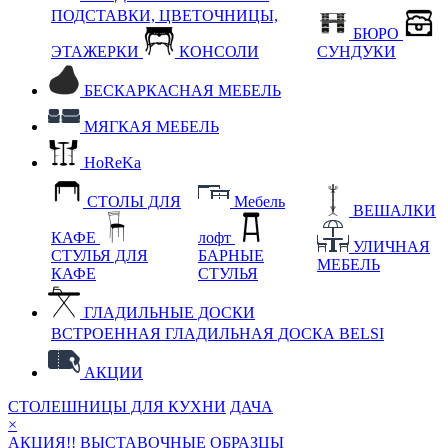
ПОДСТАВКИ, ЦВЕТОЧНИЦЫ,
БЮРО
ЭТАЖЕРКИ
КОНСОЛИ
СУНДУКИ
БЕСКАРКАСНАЯ МЕБЕЛЬ
МЯГКАЯ МЕБЕЛЬ
HoReKa
СТОЛЫ ДЛЯ
Мебель
ВЕШАЛКИ
КАФЕ
лофт
УЛИЧНАЯ
СТУЛЬЯ ДЛЯ
БАРНЫЕ
МЕБЕЛЬ
КАФЕ
СТУЛЬЯ
ГЛАДИЛЬНЫЕ ДОСКИ
ВСТРОЕННАЯ ГЛАДИЛЬНАЯ ДОСКА BELSI
АКЦИИ
СТОЛЕШНИЦЫ ДЛЯ КУХНИ
ДАЧА
×
АКЦИЯ!! ВЫСТАВОЧНЫЕ ОБРАЗЦЫ