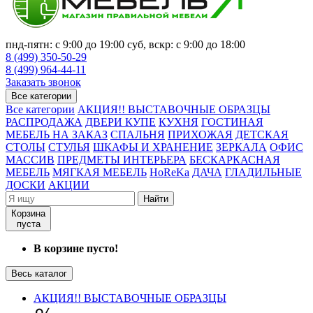
пнд-пятн: с 9:00 до 19:00 суб, вскр: с 9:00 до 18:00
8 (499) 350-50-29
8 (499) 964-44-11
Заказать звонок
Все категории
Все категории
АКЦИЯ!! ВЫСТАВОЧНЫЕ ОБРАЗЦЫ
РАСПРОДАЖА
ДВЕРИ КУПЕ
КУХНЯ
ГОСТИНАЯ
МЕБЕЛЬ НА ЗАКАЗ
СПАЛЬНЯ
ПРИХОЖАЯ
ДЕТСКАЯ
СТОЛЫ
СТУЛЬЯ
ШКАФЫ И ХРАНЕНИЕ
ЗЕРКАЛА
ОФИС
МАССИВ
ПРЕДМЕТЫ ИНТЕРЬЕРА
БЕСКАРКАСНАЯ
МЕБЕЛЬ
МЯГКАЯ МЕБЕЛЬ
HoReKa
ДАЧА
ГЛАДИЛЬНЫЕ
ДОСКИ
АКЦИИ
Найти
Корзина
пуста
В корзине пусто!
Весь каталог
АКЦИЯ!! ВЫСТАВОЧНЫЕ ОБРАЗЦЫ