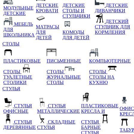
ДЕТСКИЕ
ДЕТСКИЕ
ДЕТСКИЕ
МОДУЛЬНЫЕ
КРОВАТИ
СТОЛЫ И
ДИВАНЧИКИ
ДЕТСКИЕ
СТУЛЬЧИКИ
ДЕТСКИЙ
МЕБЕЛЬ
МАТРАСЫ
СТУЛЬЧИК ДЛЯ
ДЛЯ
ДЛЯ
КОМОДЫ
КОРМЛЕНИЯ
ШКОЛЬНИКА
ДЕТЕЙ
ДЛЯ ДЕТЕЙ
СТОЛЫ
ПЛАСТИКОВЫЕ
ПИСЬМЕННЫЕ
КОМПЬЮТЕРНЫЕ
СТОЛЫ
СТОЛЫ
СТОЛЫ
ТУАЛЕТНЫЕ
ЖУРНАЛЬНЫЕ
СТОЛЫ НА
СТОЛИКИ
СТОЛЫ
КУХНЮ
СТУЛЬЯ
СТУЛЬЯ
СТУЛЬЯ
ПЛАСТИКОВЫЕ
ОФИС
ОФИСНЫЕ
МЕТАЛЛИЧЕСКИЕ
КРЕСЛА И
КРЕС
СТУЛЬЯ
СКЛАДНЫЕ
СТУЛЬЯ
ДЕРЕВЯННЫЕ
СТУЛЬЯ
БАРНЫЕ
ТАБУ
СТУЛЬЯ