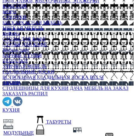
ПОДСТАВКИ, ЦВЕТОЧНИЦЫ, ЭТАЖЕРКИ
КОНСОЛИ
БЮРО
СУНДУКИ
БЕСКАРКАСНАЯ МЕБЕЛЬ
МЯГКАЯ МЕБЕЛЬ
HoReKa
СТОЛЫ ДЛЯ КАФЕ
СТУЛЬЯ ДЛЯ КАФЕ
Мебель лофт
БАРНЫЕ СТУЛЬЯ
ВЕШАЛКИ
УЛИЧНАЯ МЕБЕЛЬ
ГЛАДИЛЬНЫЕ ДОСКИ
ВСТРОЕННАЯ ГЛАДИЛЬНАЯ ДОСКА BELSI
АКЦИИ
СТОЛЕШНИЦЫ ДЛЯ КУХНИ
ДАЧА
МЕБЕЛЬ НА ЗАКАЗ
ЗАКАЗАТЬ РАСПИЛ
КУХНЯ
ТАБУРЕТЫ
МОДУЛЬНЫЕ