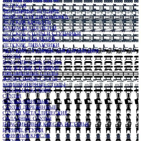
ДЕТСКАЯ
МОДУЛЬНЫЕ ДЕТСКИЕ
МЕБЕЛЬ ДЛЯ ШКОЛЬНИКА
ДЕТСКИЕ КРОВАТИ
МАТРАСЫ ДЛЯ ДЕТЕЙ
ДЕТСКИЕ СТОЛЫ И СТУЛЬЧИКИ
КОМОДЫ ДЛЯ ДЕТЕЙ
ДЕТСКИЕ ДИВАНЧИКИ
ДЕТСКИЙ СТУЛЬЧИК ДЛЯ КОРМЛЕНИЯ
СТОЛЫ
ПЛАСТИКОВЫЕ СТОЛЫ
ТУАЛЕТНЫЕ СТОЛИКИ
ПИСЬМЕННЫЕ СТОЛЫ
ЖУРНАЛЬНЫЕ СТОЛЫ
КОМПЬЮТЕРНЫЕ СТОЛЫ
СТОЛЫ НА КУХНЮ
СТУЛЬЯ
СТУЛЬЯ ОФИСНЫЕ
СТУЛЬЯ ДЕРЕВЯННЫЕ
СТУЛЬЯ МЕТАЛЛИЧЕСКИЕ
СКЛАДНЫЕ СТУЛЬЯ
ПЛАСТИКОВЫЕ КРЕСЛА И СТУЛЬЯ
БАРНЫЕ СТУЛЬЯ
ОФИСНЫЕ КРЕСЛА