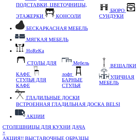
ПОДСТАВКИ, ЦВЕТОЧНИЦЫ,
БЮРО
ЭТАЖЕРКИ
КОНСОЛИ
СУНДУКИ
БЕСКАРКАСНАЯ МЕБЕЛЬ
МЯГКАЯ МЕБЕЛЬ
HoReKa
СТОЛЫ ДЛЯ
Мебель
ВЕШАЛКИ
КАФЕ
лофт
УЛИЧНАЯ
СТУЛЬЯ ДЛЯ
БАРНЫЕ
МЕБЕЛЬ
КАФЕ
СТУЛЬЯ
ГЛАДИЛЬНЫЕ ДОСКИ
ВСТРОЕННАЯ ГЛАДИЛЬНАЯ ДОСКА BELSI
АКЦИИ
СТОЛЕШНИЦЫ ДЛЯ КУХНИ
ДАЧА
×
АКЦИЯ!! ВЫСТАВОЧНЫЕ ОБРАЗЦЫ