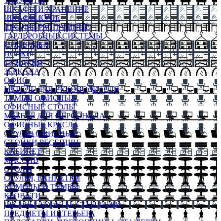
ТАБУРЕТЫ
ШКАФЫ И ХРАНЕНИЕ
ШКАФЫ-КУПЕ
ШКАФЫ-РАСПАШНЫЕ
ГАРДЕРОБНЫЕ СИСТЕМЫ
СТЕЛЛАЖИ
ПОЛКИ
СУНДУКИ
ЗЕРКАЛА
ОФИС
МЕБЕЛЬ ДЛЯ РУКОВОДИТЕЛЯ
ТУМБЫ ОФИСНЫЕ
ОФИСНЫЕ СТОЛЫ
МЕБЕЛЬ ДЛЯ ПЕРСОНАЛА
ОФИСНЫЕ КРЕСЛА
СТУЛЬЯ ОФИСНЫЕ
СТОЙКИ РЕСЕПШН
КАБИНЕТ
МАССИВ
СТОЛЫ
СТУЛЬЯ, БАНКЕТКИ
КОМОДЫ И ТУМБЫ
КРОВАТИ
ШКАФЫ, БУФЕТЫ, СТЕЛЛАЖИ
ПРЕДМЕТЫ ИНТЕРЬЕРА