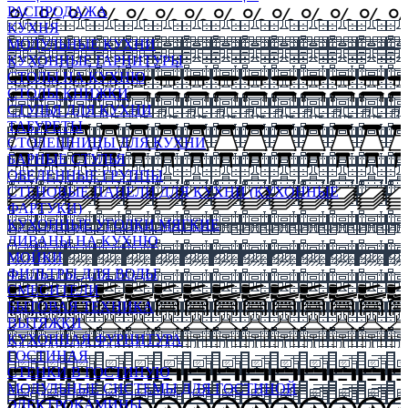
РАСПРОДАЖА
КУХНЯ
МОДУЛЬНЫЕ КУХНИ
КУХОННЫЕ ГАРНИТУРЫ
СТОЛЫ НА КУХНЮ
СТОЛЫ КНИЖКИ
СТУЛЬЯ ДЛЯ КУХНИ
ТАБУРЕТЫ
СТОЛЕШНИЦЫ ДЛЯ КУХНИ
БАРНЫЕ СТУЛЬЯ
ОБЕДЕННЫЕ ГРУППЫ
СТЕНОВЫЕ ПАНЕЛИ ДЛЯ КУХНИ (КУХОННЫЕ
ФАРТУКИ)
КУХОННЫЕ УГОЛКИ МЯГКИЕ
ДИВАНЫ НА КУХНЮ
МОЙКИ
ФИЛЬТРЫ ДЛЯ ВОДЫ
СМЕСИТЕЛИ
БЫТОВАЯ ТЕХНИКА
ВЫТЯЖКИ
КУХОННАЯ ФУРНИТУРА
ГОСТИНАЯ
СТЕНКИ В ГОСТИНУЮ
МОДУЛЬНЫЕ СИСТЕМЫ ДЛЯ ГОСТИНОЙ
ЭЛЕКТРОКАМИНЫ