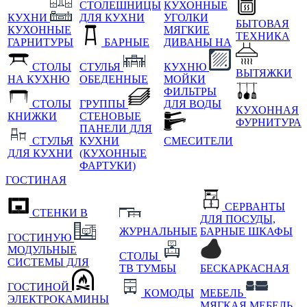
СТОЛЕШНИЦЫ
КУХОННЫЕ
КУХНИ
ДЛЯ КУХНИ
УГОЛКИ
БЫТОВАЯ
КУХОННЫЕ
МЯГКИЕ
ТЕХНИКА
ГАРНИТУРЫ
БАРНЫЕ
ДИВАНЫ НА
СТОЛЫ
СТУЛЬЯ
КУХНЮ
ВЫТЯЖКИ
НА КУХНЮ
ОБЕДЕННЫЕ
МОЙКИ
ФИЛЬТРЫ
СТОЛЫ
ГРУППЫ
ДЛЯ ВОДЫ
КУХОННАЯ
КНИЖКИ
СТЕНОВЫЕ
ФУРНИТУРА
ПАНЕЛИ ДЛЯ
СТУЛЬЯ
КУХНИ
СМЕСИТЕЛИ
ДЛЯ КУХНИ
(КУХОННЫЕ
ФАРТУКИ)
ГОСТИНАЯ
СЕРВАНТЫ
СТЕНКИ В
ДЛЯ ПОСУДЫ,
ЖУРНАЛЬНЫЕ
БАРНЫЕ ШКАФЫ
ГОСТИНУЮ
МОДУЛЬНЫЕ
СТОЛЫ
СИСТЕМЫ ДЛЯ
ТВ ТУМБЫ
БЕСКАРКАСНАЯ
ГОСТИНОЙ
КОМОДЫ
МЕБЕЛЬ
ЭЛЕКТРОКАМИНЫ
МЯГКАЯ МЕБЕЛЬ