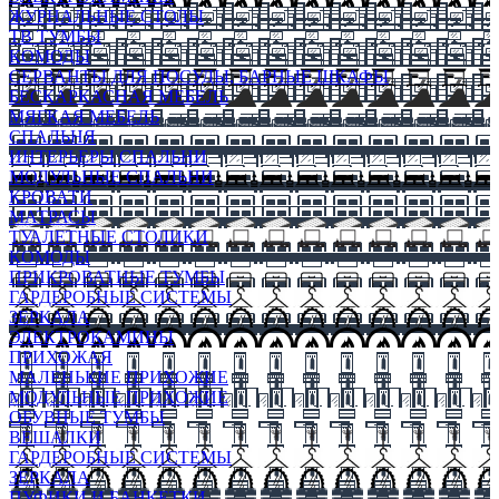
ЖУРНАЛЬНЫЕ СТОЛЫ
ТВ ТУМБЫ
КОМОДЫ
СЕРВАНТЫ ДЛЯ ПОСУДЫ, БАРНЫЕ ШКАФЫ
БЕСКАРКАСНАЯ МЕБЕЛЬ
МЯГКАЯ МЕБЕЛЬ
СПАЛЬНЯ
ИНТЕРЬЕРЫ СПАЛЬНИ
МОДУЛЬНЫЕ СПАЛЬНИ
КРОВАТИ
МАТРАСЫ
ТУАЛЕТНЫЕ СТОЛИКИ
КОМОДЫ
ПРИКРОВАТНЫЕ ТУМБЫ
ГАРДЕРОБНЫЕ СИСТЕМЫ
ЗЕРКАЛА
ЭЛЕКТРОКАМИНЫ
ПРИХОЖАЯ
МАЛЕНЬКИЕ ПРИХОЖИЕ
МОДУЛЬНЫЕ ПРИХОЖИЕ
ОБУВНЫЕ ТУМБЫ
ВЕШАЛКИ
ГАРДЕРОБНЫЕ СИСТЕМЫ
ЗЕРКАЛА
ПУФИКИ И БАНКЕТКИ