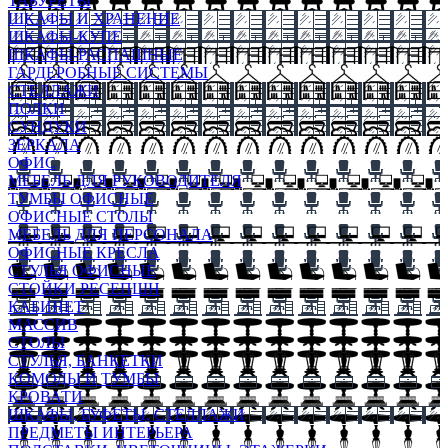
ТАБУРЕТЫ
ШКАФЫ И ХРАНЕНИЕ
ШКАФЫ-КУПЕ
ШКАФЫ-РАСПАШНЫЕ
ГАРДЕРОБНЫЕ СИСТЕМЫ
СТЕЛЛАЖИ
ПОЛКИ
СУНДУКИ
ЗЕРКАЛА
ОФИС
МЕБЕЛЬ ДЛЯ РУКОВОДИТЕЛЯ
ТУМБЫ ОФИСНЫЕ
ОФИСНЫЕ СТОЛЫ
МЕБЕЛЬ ДЛЯ ПЕРСОНАЛА
ОФИСНЫЕ КРЕСЛА
СТУЛЬЯ ОФИСНЫЕ
СТОЙКИ РЕСЕПШН
КАБИНЕТ
МАССИВ
СТОЛЫ
СТУЛЬЯ, БАНКЕТКИ
КОМОДЫ И ТУМБЫ
КРОВАТИ
ШКАФЫ, БУФЕТЫ, СТЕЛЛАЖИ
ПРЕДМЕТЫ ИНТЕРЬЕРА