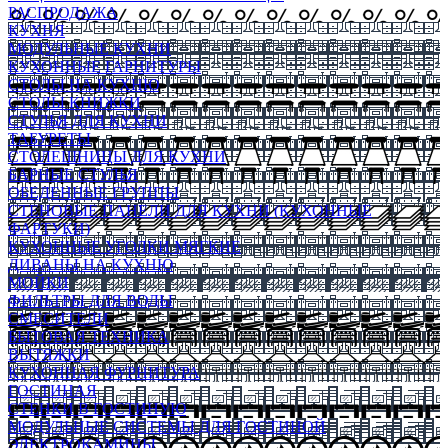
РАСПРОДАЖА
КУХНЯ
МОДУЛЬНЫЕ КУХНИ
КУХОННЫЕ ГАРНИТУРЫ
СТОЛЫ НА КУХНЮ
СТОЛЫ КНИЖКИ
СТУЛЬЯ ДЛЯ КУХНИ
ТАБУРЕТЫ
СТОЛЕШНИЦЫ ДЛЯ КУХНИ
БАРНЫЕ СТУЛЬЯ
ОБЕДЕННЫЕ ГРУППЫ
СТЕНОВЫЕ ПАНЕЛИ ДЛЯ КУХНИ (КУХОННЫЕ
ФАРТУКИ)
КУХОННЫЕ УГОЛКИ МЯГКИЕ
ДИВАНЫ НА КУХНЮ
МОЙКИ
ФИЛЬТРЫ ДЛЯ ВОДЫ
СМЕСИТЕЛИ
БЫТОВАЯ ТЕХНИКА
ВЫТЯЖКИ
КУХОННАЯ ФУРНИТУРА
ГОСТИНАЯ
СТЕНКИ В ГОСТИНУЮ
МОДУЛЬНЫЕ СИСТЕМЫ ДЛЯ ГОСТИНОЙ
ЭЛЕКТРОКАМИНЫ