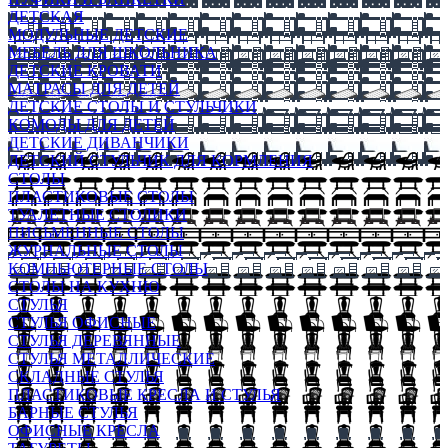
ДЕТСКАЯ
МОДУЛЬНЫЕ ДЕТСКИЕ
МЕБЕЛЬ ДЛЯ ШКОЛЬНИКА
ДЕТСКИЕ КРОВАТИ
МАТРАСЫ ДЛЯ ДЕТЕЙ
ДЕТСКИЕ СТОЛЫ И СТУЛЬЧИКИ
КОМОДЫ ДЛЯ ДЕТЕЙ
ДЕТСКИЕ ДИВАНЧИКИ
ДЕТСКИЙ СТУЛЬЧИК ДЛЯ КОРМЛЕНИЯ
СТОЛЫ
ПЛАСТИКОВЫЕ СТОЛЫ
ТУАЛЕТНЫЕ СТОЛИКИ
ПИСЬМЕННЫЕ СТОЛЫ
ЖУРНАЛЬНЫЕ СТОЛЫ
КОМПЬЮТЕРНЫЕ СТОЛЫ
СТОЛЫ НА КУХНЮ
СТУЛЬЯ
СТУЛЬЯ ОФИСНЫЕ
СТУЛЬЯ ДЕРЕВЯННЫЕ
СТУЛЬЯ МЕТАЛЛИЧЕСКИЕ
СКЛАДНЫЕ СТУЛЬЯ
ПЛАСТИКОВЫЕ КРЕСЛА И СТУЛЬЯ
БАРНЫЕ СТУЛЬЯ
ОФИСНЫЕ КРЕСЛА