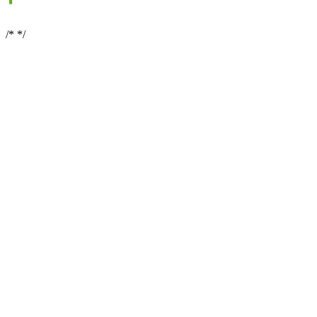
/*
*/