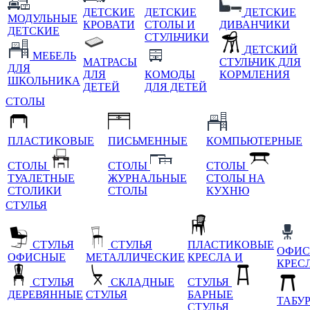
ДЕТСКИЕ
ДЕТСКИЕ
ДЕТСКИЕ
МОДУЛЬНЫЕ
КРОВАТИ
СТОЛЫ И
ДИВАНЧИКИ
ДЕТСКИЕ
СТУЛЬЧИКИ
ДЕТСКИЙ
МЕБЕЛЬ
МАТРАСЫ
СТУЛЬЧИК ДЛЯ
ДЛЯ
ДЛЯ
КОМОДЫ
КОРМЛЕНИЯ
ШКОЛЬНИКА
ДЕТЕЙ
ДЛЯ ДЕТЕЙ
СТОЛЫ
ПЛАСТИКОВЫЕ
ПИСЬМЕННЫЕ
КОМПЬЮТЕРНЫЕ
СТОЛЫ
СТОЛЫ
СТОЛЫ
ТУАЛЕТНЫЕ
ЖУРНАЛЬНЫЕ
СТОЛЫ НА
СТОЛИКИ
СТОЛЫ
КУХНЮ
СТУЛЬЯ
СТУЛЬЯ
СТУЛЬЯ
ПЛАСТИКОВЫЕ
ОФИС
ОФИСНЫЕ
МЕТАЛЛИЧЕСКИЕ
КРЕСЛА И
КРЕС
СТУЛЬЯ
СКЛАДНЫЕ
СТУЛЬЯ
ДЕРЕВЯННЫЕ
СТУЛЬЯ
БАРНЫЕ
ТАБУ
СТУЛЬЯ