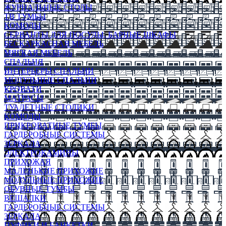
ЖУРНАЛЬНЫЕ СТОЛЫ
ТВ ТУМБЫ
КОМОДЫ
СЕРВАНТЫ ДЛЯ ПОСУДЫ, БАРНЫЕ ШКАФЫ
БЕСКАРКАСНАЯ МЕБЕЛЬ
МЯГКАЯ МЕБЕЛЬ
СПАЛЬНЯ
ИНТЕРЬЕРЫ СПАЛЬНИ
МОДУЛЬНЫЕ СПАЛЬНИ
КРОВАТИ
МАТРАСЫ
ТУАЛЕТНЫЕ СТОЛИКИ
КОМОДЫ
ПРИКРОВАТНЫЕ ТУМБЫ
ГАРДЕРОБНЫЕ СИСТЕМЫ
ЗЕРКАЛА
ЭЛЕКТРОКАМИНЫ
ПРИХОЖАЯ
МАЛЕНЬКИЕ ПРИХОЖИЕ
МОДУЛЬНЫЕ ПРИХОЖИЕ
ОБУВНЫЕ ТУМБЫ
ВЕШАЛКИ
ГАРДЕРОБНЫЕ СИСТЕМЫ
ЗЕРКАЛА
ПУФИКИ И БАНКЕТКИ