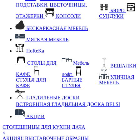
ПОДСТАВКИ, ЦВЕТОЧНИЦЫ,
БЮРО
ЭТАЖЕРКИ
КОНСОЛИ
СУНДУКИ
БЕСКАРКАСНАЯ МЕБЕЛЬ
МЯГКАЯ МЕБЕЛЬ
HoReKa
СТОЛЫ ДЛЯ
Мебель
ВЕШАЛКИ
КАФЕ
лофт
УЛИЧНАЯ
СТУЛЬЯ ДЛЯ
БАРНЫЕ
МЕБЕЛЬ
КАФЕ
СТУЛЬЯ
ГЛАДИЛЬНЫЕ ДОСКИ
ВСТРОЕННАЯ ГЛАДИЛЬНАЯ ДОСКА BELSI
АКЦИИ
СТОЛЕШНИЦЫ ДЛЯ КУХНИ
ДАЧА
×
АКЦИЯ!! ВЫСТАВОЧНЫЕ ОБРАЗЦЫ