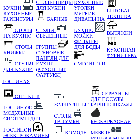
СТОЛЕШНИЦЫ
КУХОННЫЕ
КУХНИ
ДЛЯ КУХНИ
УГОЛКИ
БЫТОВАЯ
КУХОННЫЕ
МЯГКИЕ
ТЕХНИКА
ГАРНИТУРЫ
БАРНЫЕ
ДИВАНЫ НА
СТОЛЫ
СТУЛЬЯ
КУХНЮ
ВЫТЯЖКИ
НА КУХНЮ
ОБЕДЕННЫЕ
МОЙКИ
ФИЛЬТРЫ
СТОЛЫ
ГРУППЫ
ДЛЯ ВОДЫ
КУХОННАЯ
КНИЖКИ
СТЕНОВЫЕ
ФУРНИТУРА
ПАНЕЛИ ДЛЯ
СТУЛЬЯ
КУХНИ
СМЕСИТЕЛИ
ДЛЯ КУХНИ
(КУХОННЫЕ
ФАРТУКИ)
ГОСТИНАЯ
СЕРВАНТЫ
СТЕНКИ В
ДЛЯ ПОСУДЫ,
ЖУРНАЛЬНЫЕ
БАРНЫЕ ШКАФЫ
ГОСТИНУЮ
МОДУЛЬНЫЕ
СТОЛЫ
СИСТЕМЫ ДЛЯ
ТВ ТУМБЫ
БЕСКАРКАСНАЯ
ГОСТИНОЙ
КОМОДЫ
МЕБЕЛЬ
ЭЛЕКТРОКАМИНЫ
МЯГКАЯ МЕБЕЛЬ