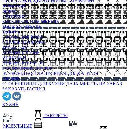
ПОДСТАВКИ, ЦВЕТОЧНИЦЫ, ЭТАЖЕРКИ
КОНСОЛИ
БЮРО
СУНДУКИ
БЕСКАРКАСНАЯ МЕБЕЛЬ
МЯГКАЯ МЕБЕЛЬ
HoReKa
СТОЛЫ ДЛЯ КАФЕ
СТУЛЬЯ ДЛЯ КАФЕ
Мебель лофт
БАРНЫЕ СТУЛЬЯ
ВЕШАЛКИ
УЛИЧНАЯ МЕБЕЛЬ
ГЛАДИЛЬНЫЕ ДОСКИ
ВСТРОЕННАЯ ГЛАДИЛЬНАЯ ДОСКА BELSI
АКЦИИ
СТОЛЕШНИЦЫ ДЛЯ КУХНИ
ДАЧА
МЕБЕЛЬ НА ЗАКАЗ
ЗАКАЗАТЬ РАСПИЛ
КУХНЯ
ТАБУРЕТЫ
МОДУЛЬНЫЕ