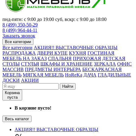
пнд-пятн: с 9:00 до 19:00 суб, вскр: с 9:00 до 18:00
8 (499) 350-50-29
8 (499) 964-44-11
Заказать звонок
Все категории
Все категории
АКЦИЯ!! ВЫСТАВОЧНЫЕ ОБРАЗЦЫ
РАСПРОДАЖА
ДВЕРИ КУПЕ
КУХНЯ
ГОСТИНАЯ
МЕБЕЛЬ НА ЗАКАЗ
СПАЛЬНЯ
ПРИХОЖАЯ
ДЕТСКАЯ
СТОЛЫ
СТУЛЬЯ
ШКАФЫ И ХРАНЕНИЕ
ЗЕРКАЛА
ОФИС
МАССИВ
ПРЕДМЕТЫ ИНТЕРЬЕРА
БЕСКАРКАСНАЯ
МЕБЕЛЬ
МЯГКАЯ МЕБЕЛЬ
HoReKa
ДАЧА
ГЛАДИЛЬНЫЕ
ДОСКИ
АКЦИИ
Найти
Корзина
пуста
В корзине пусто!
Весь каталог
АКЦИЯ!! ВЫСТАВОЧНЫЕ ОБРАЗЦЫ