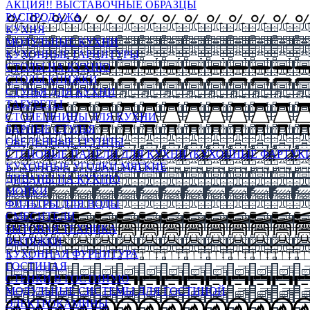
АКЦИЯ!! ВЫСТАВОЧНЫЕ ОБРАЗЦЫ
РАСПРОДАЖА
КУХНЯ
МОДУЛЬНЫЕ КУХНИ
КУХОННЫЕ ГАРНИТУРЫ
СТОЛЫ НА КУХНЮ
СТОЛЫ КНИЖКИ
СТУЛЬЯ ДЛЯ КУХНИ
ТАБУРЕТЫ
СТОЛЕШНИЦЫ ДЛЯ КУХНИ
БАРНЫЕ СТУЛЬЯ
ОБЕДЕННЫЕ ГРУППЫ
СТЕНОВЫЕ ПАНЕЛИ ДЛЯ КУХНИ (КУХОННЫЕ ФАРТУКИ
КУХОННЫЕ УГОЛКИ МЯГКИЕ
ДИВАНЫ НА КУХНЮ
МОЙКИ
ФИЛЬТРЫ ДЛЯ ВОДЫ
СМЕСИТЕЛИ
БЫТОВАЯ ТЕХНИКА
ВЫТЯЖКИ
КУХОННАЯ ФУРНИТУРА
ГОСТИНАЯ
СТЕНКИ В ГОСТИНУЮ
МОДУЛЬНЫЕ СИСТЕМЫ ДЛЯ ГОСТИНОЙ
ЭЛЕКТРОКАМИНЫ