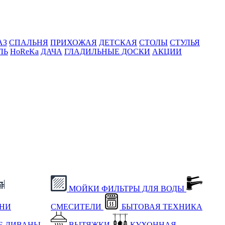
АЗ
СПАЛЬНЯ
ПРИХОЖАЯ
ДЕТСКАЯ
СТОЛЫ
СТУЛЬЯ
ЛЬ
HoReKa
ДАЧА
ГЛАДИЛЬНЫЕ ДОСКИ
АКЦИИ
МОЙКИ
ФИЛЬТРЫ ДЛЯ ВОДЫ
ХНИ
СМЕСИТЕЛИ
БЫТОВАЯ ТЕХНИКА
Е
ДИВАНЫ
ВЫТЯЖКИ
КУХОННАЯ