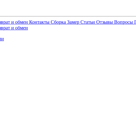
зврат и обмен
Контакты
Сборка
Замер
Статьи
Отзывы
Вопросы
зврат и обмен
ли