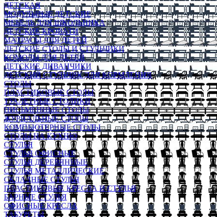
ДЕТСКАЯ
МОДУЛЬНЫЕ ДЕТСКИЕ
МЕБЕЛЬ ДЛЯ ШКОЛЬНИКА
ДЕТСКИЕ КРОВАТИ
МАТРАСЫ ДЛЯ ДЕТЕЙ
ДЕТСКИЕ СТОЛЫ И СТУЛЬЧИКИ
КОМОДЫ ДЛЯ ДЕТЕЙ
ДЕТСКИЕ ДИВАНЧИКИ
ДЕТСКИЙ СТУЛЬЧИК ДЛЯ КОРМЛЕНИЯ
СТОЛЫ
ПЛАСТИКОВЫЕ СТОЛЫ
ТУАЛЕТНЫЕ СТОЛИКИ
ПИСЬМЕННЫЕ СТОЛЫ
ЖУРНАЛЬНЫЕ СТОЛЫ
КОМПЬЮТЕРНЫЕ СТОЛЫ
СТОЛЫ НА КУХНЮ
СТУЛЬЯ
СТУЛЬЯ ОФИСНЫЕ
СТУЛЬЯ ДЕРЕВЯННЫЕ
СТУЛЬЯ МЕТАЛЛИЧЕСКИЕ
СКЛАДНЫЕ СТУЛЬЯ
ПЛАСТИКОВЫЕ КРЕСЛА И СТУЛЬЯ
БАРНЫЕ СТУЛЬЯ
ОФИСНЫЕ КРЕСЛА
ТАБУРЕТЫ