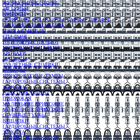
ЖУРНАЛЬНЫЕ СТОЛЫ
ТВ ТУМБЫ
КОМОДЫ
СЕРВАНТЫ ДЛЯ ПОСУДЫ, БАРНЫЕ ШКАФЫ
БЕСКАРКАСНАЯ МЕБЕЛЬ
МЯГКАЯ МЕБЕЛЬ
СПАЛЬНЯ
ИНТЕРЬЕРЫ СПАЛЬНИ
МОДУЛЬНЫЕ СПАЛЬНИ
КРОВАТИ
МАТРАСЫ
ТУАЛЕТНЫЕ СТОЛИКИ
КОМОДЫ
ПРИКРОВАТНЫЕ ТУМБЫ
ГАРДЕРОБНЫЕ СИСТЕМЫ
ЗЕРКАЛА
ЭЛЕКТРОКАМИНЫ
ПРИХОЖАЯ
МАЛЕНЬКИЕ ПРИХОЖИЕ
МОДУЛЬНЫЕ ПРИХОЖИЕ
ОБУВНЫЕ ТУМБЫ
ВЕШАЛКИ
ГАРДЕРОБНЫЕ СИСТЕМЫ
ЗЕРКАЛА
ПУФИКИ И БАНКЕТКИ