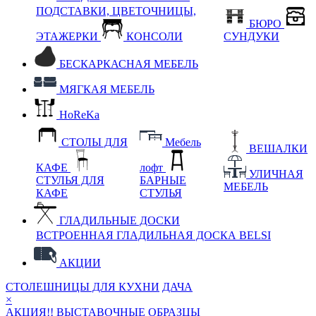
ПОДСТАВКИ, ЦВЕТОЧНИЦЫ,
БЮРО
ЭТАЖЕРКИ
КОНСОЛИ
СУНДУКИ
БЕСКАРКАСНАЯ МЕБЕЛЬ
МЯГКАЯ МЕБЕЛЬ
HoReKa
СТОЛЫ ДЛЯ
Мебель
ВЕШАЛКИ
КАФЕ
лофт
УЛИЧНАЯ
СТУЛЬЯ ДЛЯ
БАРНЫЕ
МЕБЕЛЬ
КАФЕ
СТУЛЬЯ
ГЛАДИЛЬНЫЕ ДОСКИ
ВСТРОЕННАЯ ГЛАДИЛЬНАЯ ДОСКА BELSI
АКЦИИ
СТОЛЕШНИЦЫ ДЛЯ КУХНИ
ДАЧА
×
АКЦИЯ!! ВЫСТАВОЧНЫЕ ОБРАЗЦЫ