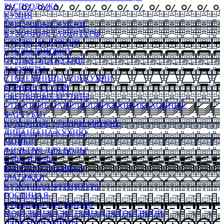
РАСПРОДАЖА
КУХНЯ
МОДУЛЬНЫЕ КУХНИ
КУХОННЫЕ ГАРНИТУРЫ
СТОЛЫ НА КУХНЮ
СТОЛЫ КНИЖКИ
СТУЛЬЯ ДЛЯ КУХНИ
ТАБУРЕТЫ
СТОЛЕШНИЦЫ ДЛЯ КУХНИ
БАРНЫЕ СТУЛЬЯ
ОБЕДЕННЫЕ ГРУППЫ
СТЕНОВЫЕ ПАНЕЛИ ДЛЯ КУХНИ (КУХОННЫЕ
ФАРТУКИ)
КУХОННЫЕ УГОЛКИ МЯГКИЕ
ДИВАНЫ НА КУХНЮ
МОЙКИ
ФИЛЬТРЫ ДЛЯ ВОДЫ
СМЕСИТЕЛИ
БЫТОВАЯ ТЕХНИКА
ВЫТЯЖКИ
КУХОННАЯ ФУРНИТУРА
ГОСТИНАЯ
СТЕНКИ В ГОСТИНУЮ
МОДУЛЬНЫЕ СИСТЕМЫ ДЛЯ ГОСТИНОЙ
ЭЛЕКТРОКАМИНЫ