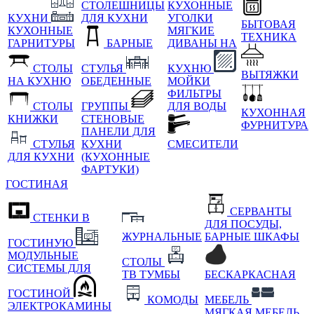
СТОЛЕШНИЦЫ
КУХОННЫЕ
КУХНИ
ДЛЯ КУХНИ
УГОЛКИ
БЫТОВАЯ
КУХОННЫЕ
МЯГКИЕ
ТЕХНИКА
ГАРНИТУРЫ
БАРНЫЕ
ДИВАНЫ НА
СТОЛЫ
СТУЛЬЯ
КУХНЮ
ВЫТЯЖКИ
НА КУХНЮ
ОБЕДЕННЫЕ
МОЙКИ
ФИЛЬТРЫ
СТОЛЫ
ГРУППЫ
ДЛЯ ВОДЫ
КУХОННАЯ
КНИЖКИ
СТЕНОВЫЕ
ФУРНИТУРА
ПАНЕЛИ ДЛЯ
СТУЛЬЯ
КУХНИ
СМЕСИТЕЛИ
ДЛЯ КУХНИ
(КУХОННЫЕ
ФАРТУКИ)
ГОСТИНАЯ
СЕРВАНТЫ
СТЕНКИ В
ДЛЯ ПОСУДЫ,
ЖУРНАЛЬНЫЕ
БАРНЫЕ ШКАФЫ
ГОСТИНУЮ
МОДУЛЬНЫЕ
СТОЛЫ
СИСТЕМЫ ДЛЯ
ТВ ТУМБЫ
БЕСКАРКАСНАЯ
ГОСТИНОЙ
КОМОДЫ
МЕБЕЛЬ
ЭЛЕКТРОКАМИНЫ
МЯГКАЯ МЕБЕЛЬ