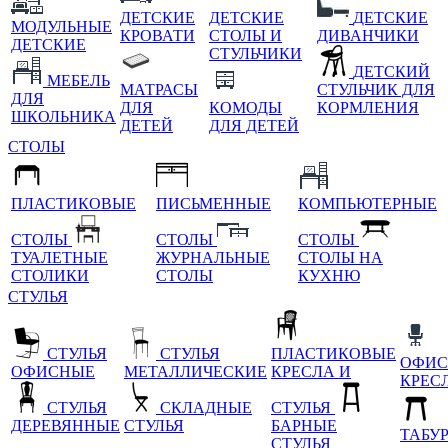
ДЕТСКИЕ
ДЕТСКИЕ
ДЕТСКИЕ
МОДУЛЬНЫЕ
КРОВАТИ
СТОЛЫ И
ДИВАНЧИКИ
ДЕТСКИЕ
СТУЛЬЧИКИ
ДЕТСКИЙ
МЕБЕЛЬ
МАТРАСЫ
СТУЛЬЧИК ДЛЯ
ДЛЯ
ДЛЯ
КОМОДЫ
КОРМЛЕНИЯ
ШКОЛЬНИКА
ДЕТЕЙ
ДЛЯ ДЕТЕЙ
СТОЛЫ
ПЛАСТИКОВЫЕ
ПИСЬМЕННЫЕ
КОМПЬЮТЕРНЫЕ
СТОЛЫ
СТОЛЫ
СТОЛЫ
ТУАЛЕТНЫЕ
ЖУРНАЛЬНЫЕ
СТОЛЫ НА
СТОЛИКИ
СТОЛЫ
КУХНЮ
СТУЛЬЯ
СТУЛЬЯ
СТУЛЬЯ
ПЛАСТИКОВЫЕ
ОФИС
ОФИСНЫЕ
МЕТАЛЛИЧЕСКИЕ
КРЕСЛА И
КРЕС
СТУЛЬЯ
СКЛАДНЫЕ
СТУЛЬЯ
ДЕРЕВЯННЫЕ
СТУЛЬЯ
БАРНЫЕ
ТАБУ
СТУЛЬЯ