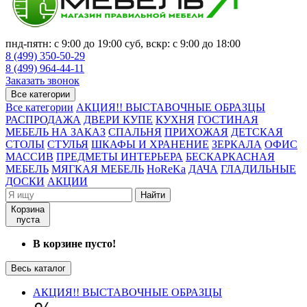
пнд-пятн: с 9:00 до 19:00 суб, вскр: с 9:00 до 18:00
8 (499) 350-50-29
8 (499) 964-44-11
Заказать звонок
Все категории
Все категории
АКЦИЯ!! ВЫСТАВОЧНЫЕ ОБРАЗЦЫ
РАСПРОДАЖА
ДВЕРИ КУПЕ
КУХНЯ
ГОСТИНАЯ
МЕБЕЛЬ НА ЗАКАЗ
СПАЛЬНЯ
ПРИХОЖАЯ
ДЕТСКАЯ
СТОЛЫ
СТУЛЬЯ
ШКАФЫ И ХРАНЕНИЕ
ЗЕРКАЛА
ОФИС
МАССИВ
ПРЕДМЕТЫ ИНТЕРЬЕРА
БЕСКАРКАСНАЯ
МЕБЕЛЬ
МЯГКАЯ МЕБЕЛЬ
HoReKa
ДАЧА
ГЛАДИЛЬНЫЕ
ДОСКИ
АКЦИИ
Найти
Корзина
пуста
В корзине пусто!
Весь каталог
АКЦИЯ!! ВЫСТАВОЧНЫЕ ОБРАЗЦЫ