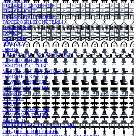
ТАБУРЕТЫ
ШКАФЫ И ХРАНЕНИЕ
ШКАФЫ-КУПЕ
ШКАФЫ-РАСПАШНЫЕ
ГАРДЕРОБНЫЕ СИСТЕМЫ
СТЕЛЛАЖИ
ПОЛКИ
СУНДУКИ
ЗЕРКАЛА
ОФИС
МЕБЕЛЬ ДЛЯ РУКОВОДИТЕЛЯ
ТУМБЫ ОФИСНЫЕ
ОФИСНЫЕ СТОЛЫ
МЕБЕЛЬ ДЛЯ ПЕРСОНАЛА
ОФИСНЫЕ КРЕСЛА
СТУЛЬЯ ОФИСНЫЕ
СТОЙКИ РЕСЕПШН
КАБИНЕТ
МАССИВ
СТОЛЫ
СТУЛЬЯ, БАНКЕТКИ
КОМОДЫ И ТУМБЫ
КРОВАТИ
ШКАФЫ, БУФЕТЫ, СТЕЛЛАЖИ
ПРЕДМЕТЫ ИНТЕРЬЕРА