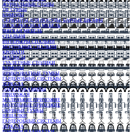
ЖУРНАЛЬНЫЕ СТОЛЫ
ТВ ТУМБЫ
КОМОДЫ
СЕРВАНТЫ ДЛЯ ПОСУДЫ, БАРНЫЕ ШКАФЫ
БЕСКАРКАСНАЯ МЕБЕЛЬ
МЯГКАЯ МЕБЕЛЬ
СПАЛЬНЯ
ИНТЕРЬЕРЫ СПАЛЬНИ
МОДУЛЬНЫЕ СПАЛЬНИ
КРОВАТИ
МАТРАСЫ
ТУАЛЕТНЫЕ СТОЛИКИ
КОМОДЫ
ПРИКРОВАТНЫЕ ТУМБЫ
ГАРДЕРОБНЫЕ СИСТЕМЫ
ЗЕРКАЛА
ЭЛЕКТРОКАМИНЫ
ПРИХОЖАЯ
МАЛЕНЬКИЕ ПРИХОЖИЕ
МОДУЛЬНЫЕ ПРИХОЖИЕ
ОБУВНЫЕ ТУМБЫ
ВЕШАЛКИ
ГАРДЕРОБНЫЕ СИСТЕМЫ
ЗЕРКАЛА
ПУФИКИ И БАНКЕТКИ