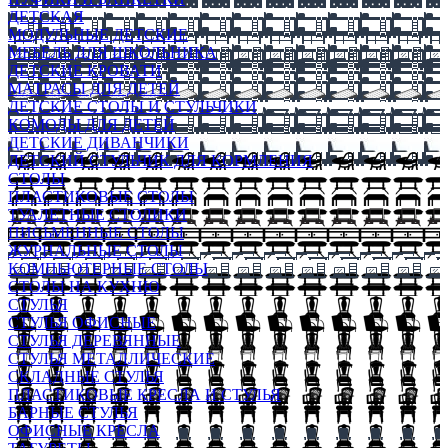
ДЕТСКАЯ
МОДУЛЬНЫЕ ДЕТСКИЕ
МЕБЕЛЬ ДЛЯ ШКОЛЬНИКА
ДЕТСКИЕ КРОВАТИ
МАТРАСЫ ДЛЯ ДЕТЕЙ
ДЕТСКИЕ СТОЛЫ И СТУЛЬЧИКИ
КОМОДЫ ДЛЯ ДЕТЕЙ
ДЕТСКИЕ ДИВАНЧИКИ
ДЕТСКИЙ СТУЛЬЧИК ДЛЯ КОРМЛЕНИЯ
СТОЛЫ
ПЛАСТИКОВЫЕ СТОЛЫ
ТУАЛЕТНЫЕ СТОЛИКИ
ПИСЬМЕННЫЕ СТОЛЫ
ЖУРНАЛЬНЫЕ СТОЛЫ
КОМПЬЮТЕРНЫЕ СТОЛЫ
СТОЛЫ НА КУХНЮ
СТУЛЬЯ
СТУЛЬЯ ОФИСНЫЕ
СТУЛЬЯ ДЕРЕВЯННЫЕ
СТУЛЬЯ МЕТАЛЛИЧЕСКИЕ
СКЛАДНЫЕ СТУЛЬЯ
ПЛАСТИКОВЫЕ КРЕСЛА И СТУЛЬЯ
БАРНЫЕ СТУЛЬЯ
ОФИСНЫЕ КРЕСЛА