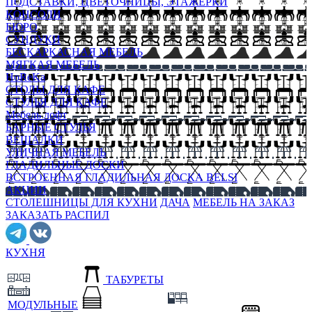
ПОДСТАВКИ, ЦВЕТОЧНИЦЫ, ЭТАЖЕРКИ
КОНСОЛИ
БЮРО
СУНДУКИ
БЕСКАРКАСНАЯ МЕБЕЛЬ
МЯГКАЯ МЕБЕЛЬ
HoReKa
СТОЛЫ ДЛЯ КАФЕ
СТУЛЬЯ ДЛЯ КАФЕ
Мебель лофт
БАРНЫЕ СТУЛЬЯ
ВЕШАЛКИ
УЛИЧНАЯ МЕБЕЛЬ
ГЛАДИЛЬНЫЕ ДОСКИ
ВСТРОЕННАЯ ГЛАДИЛЬНАЯ ДОСКА BELSI
АКЦИИ
СТОЛЕШНИЦЫ ДЛЯ КУХНИ
ДАЧА
МЕБЕЛЬ НА ЗАКАЗ
ЗАКАЗАТЬ РАСПИЛ
КУХНЯ
ТАБУРЕТЫ
МОДУЛЬНЫЕ