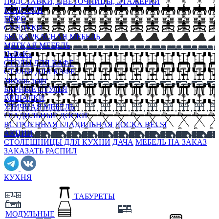
ПОДСТАВКИ, ЦВЕТОЧНИЦЫ, ЭТАЖЕРКИ
КОНСОЛИ
БЮРО
СУНДУКИ
БЕСКАРКАСНАЯ МЕБЕЛЬ
МЯГКАЯ МЕБЕЛЬ
HoReKa
СТОЛЫ ДЛЯ КАФЕ
СТУЛЬЯ ДЛЯ КАФЕ
Мебель лофт
БАРНЫЕ СТУЛЬЯ
ВЕШАЛКИ
УЛИЧНАЯ МЕБЕЛЬ
ГЛАДИЛЬНЫЕ ДОСКИ
ВСТРОЕННАЯ ГЛАДИЛЬНАЯ ДОСКА BELSI
АКЦИИ
СТОЛЕШНИЦЫ ДЛЯ КУХНИ
ДАЧА
МЕБЕЛЬ НА ЗАКАЗ
ЗАКАЗАТЬ РАСПИЛ
КУХНЯ
ТАБУРЕТЫ
МОДУЛЬНЫЕ