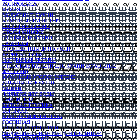
РАСПРОДАЖА
КУХНЯ
МОДУЛЬНЫЕ КУХНИ
КУХОННЫЕ ГАРНИТУРЫ
СТОЛЫ НА КУХНЮ
СТОЛЫ КНИЖКИ
СТУЛЬЯ ДЛЯ КУХНИ
ТАБУРЕТЫ
СТОЛЕШНИЦЫ ДЛЯ КУХНИ
БАРНЫЕ СТУЛЬЯ
ОБЕДЕННЫЕ ГРУППЫ
СТЕНОВЫЕ ПАНЕЛИ ДЛЯ КУХНИ (КУХОННЫЕ
ФАРТУКИ)
КУХОННЫЕ УГОЛКИ МЯГКИЕ
ДИВАНЫ НА КУХНЮ
МОЙКИ
ФИЛЬТРЫ ДЛЯ ВОДЫ
СМЕСИТЕЛИ
БЫТОВАЯ ТЕХНИКА
ВЫТЯЖКИ
КУХОННАЯ ФУРНИТУРА
ГОСТИНАЯ
СТЕНКИ В ГОСТИНУЮ
МОДУЛЬНЫЕ СИСТЕМЫ ДЛЯ ГОСТИНОЙ
ЭЛЕКТРОКАМИНЫ