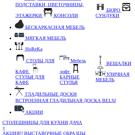
ПОДСТАВКИ, ЦВЕТОЧНИЦЫ,
БЮРО
ЭТАЖЕРКИ
КОНСОЛИ
СУНДУКИ
БЕСКАРКАСНАЯ МЕБЕЛЬ
МЯГКАЯ МЕБЕЛЬ
HoReKa
СТОЛЫ ДЛЯ
Мебель
ВЕШАЛКИ
КАФЕ
лофт
УЛИЧНАЯ
СТУЛЬЯ ДЛЯ
БАРНЫЕ
МЕБЕЛЬ
КАФЕ
СТУЛЬЯ
ГЛАДИЛЬНЫЕ ДОСКИ
ВСТРОЕННАЯ ГЛАДИЛЬНАЯ ДОСКА BELSI
АКЦИИ
СТОЛЕШНИЦЫ ДЛЯ КУХНИ
ДАЧА
×
АКЦИЯ!! ВЫСТАВОЧНЫЕ ОБРАЗЦЫ