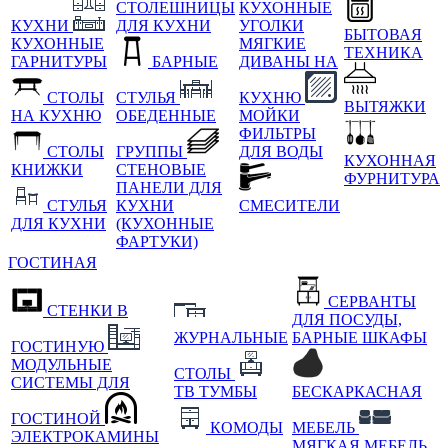
СТОЛЕШНИЦЫ
КУХОННЫЕ
КУХНИ
ДЛЯ КУХНИ
УГОЛКИ
БЫТОВАЯ
КУХОННЫЕ
МЯГКИЕ
ТЕХНИКА
ГАРНИТУРЫ
БАРНЫЕ
ДИВАНЫ НА
СТОЛЫ
СТУЛЬЯ
КУХНЮ
ВЫТЯЖКИ
НА КУХНЮ
ОБЕДЕННЫЕ
МОЙКИ
ФИЛЬТРЫ
СТОЛЫ
ГРУППЫ
ДЛЯ ВОДЫ
КУХОННАЯ
КНИЖКИ
СТЕНОВЫЕ
ФУРНИТУРА
ПАНЕЛИ ДЛЯ
СТУЛЬЯ
КУХНИ
СМЕСИТЕЛИ
ДЛЯ КУХНИ
(КУХОННЫЕ
ФАРТУКИ)
ГОСТИНАЯ
СЕРВАНТЫ
СТЕНКИ В
ДЛЯ ПОСУДЫ,
ЖУРНАЛЬНЫЕ
БАРНЫЕ ШКАФЫ
ГОСТИНУЮ
МОДУЛЬНЫЕ
СТОЛЫ
СИСТЕМЫ ДЛЯ
ТВ ТУМБЫ
БЕСКАРКАСНАЯ
ГОСТИНОЙ
КОМОДЫ
МЕБЕЛЬ
ЭЛЕКТРОКАМИНЫ
МЯГКАЯ МЕБЕЛЬ