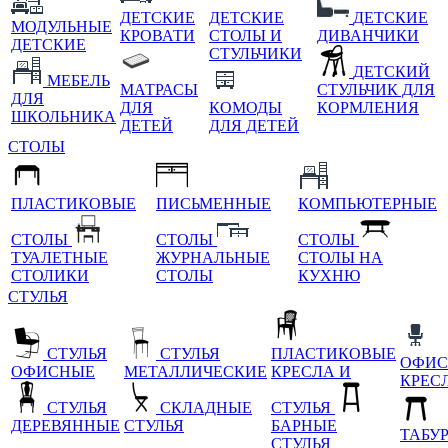
ДЕТСКИЕ
ДЕТСКИЕ
ДЕТСКИЕ
МОДУЛЬНЫЕ
КРОВАТИ
СТОЛЫ И
ДИВАНЧИКИ
ДЕТСКИЕ
СТУЛЬЧИКИ
ДЕТСКИЙ
МЕБЕЛЬ
МАТРАСЫ
СТУЛЬЧИК ДЛЯ
ДЛЯ
ДЛЯ
КОМОДЫ
КОРМЛЕНИЯ
ШКОЛЬНИКА
ДЕТЕЙ
ДЛЯ ДЕТЕЙ
СТОЛЫ
ПЛАСТИКОВЫЕ
ПИСЬМЕННЫЕ
КОМПЬЮТЕРНЫЕ
СТОЛЫ
СТОЛЫ
СТОЛЫ
ТУАЛЕТНЫЕ
ЖУРНАЛЬНЫЕ
СТОЛЫ НА
СТОЛИКИ
СТОЛЫ
КУХНЮ
СТУЛЬЯ
СТУЛЬЯ
СТУЛЬЯ
ПЛАСТИКОВЫЕ
ОФИС
ОФИСНЫЕ
МЕТАЛЛИЧЕСКИЕ
КРЕСЛА И
КРЕС
СТУЛЬЯ
СКЛАДНЫЕ
СТУЛЬЯ
ДЕРЕВЯННЫЕ
СТУЛЬЯ
БАРНЫЕ
ТАБУ
СТУЛЬЯ