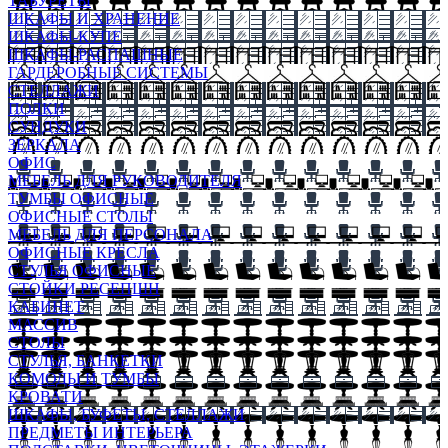
ТАБУРЕТЫ
ШКАФЫ И ХРАНЕНИЕ
ШКАФЫ-КУПЕ
ШКАФЫ-РАСПАШНЫЕ
ГАРДЕРОБНЫЕ СИСТЕМЫ
СТЕЛЛАЖИ
ПОЛКИ
СУНДУКИ
ЗЕРКАЛА
ОФИС
МЕБЕЛЬ ДЛЯ РУКОВОДИТЕЛЯ
ТУМБЫ ОФИСНЫЕ
ОФИСНЫЕ СТОЛЫ
МЕБЕЛЬ ДЛЯ ПЕРСОНАЛА
ОФИСНЫЕ КРЕСЛА
СТУЛЬЯ ОФИСНЫЕ
СТОЙКИ РЕСЕПШН
КАБИНЕТ
МАССИВ
СТОЛЫ
СТУЛЬЯ, БАНКЕТКИ
КОМОДЫ И ТУМБЫ
КРОВАТИ
ШКАФЫ, БУФЕТЫ, СТЕЛЛАЖИ
ПРЕДМЕТЫ ИНТЕРЬЕРА