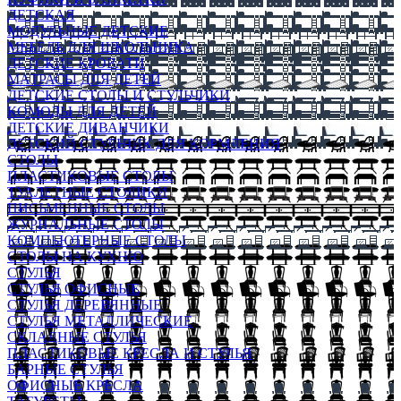
ДЕТСКАЯ
МОДУЛЬНЫЕ ДЕТСКИЕ
МЕБЕЛЬ ДЛЯ ШКОЛЬНИКА
ДЕТСКИЕ КРОВАТИ
МАТРАСЫ ДЛЯ ДЕТЕЙ
ДЕТСКИЕ СТОЛЫ И СТУЛЬЧИКИ
КОМОДЫ ДЛЯ ДЕТЕЙ
ДЕТСКИЕ ДИВАНЧИКИ
ДЕТСКИЙ СТУЛЬЧИК ДЛЯ КОРМЛЕНИЯ
СТОЛЫ
ПЛАСТИКОВЫЕ СТОЛЫ
ТУАЛЕТНЫЕ СТОЛИКИ
ПИСЬМЕННЫЕ СТОЛЫ
ЖУРНАЛЬНЫЕ СТОЛЫ
КОМПЬЮТЕРНЫЕ СТОЛЫ
СТОЛЫ НА КУХНЮ
СТУЛЬЯ
СТУЛЬЯ ОФИСНЫЕ
СТУЛЬЯ ДЕРЕВЯННЫЕ
СТУЛЬЯ МЕТАЛЛИЧЕСКИЕ
СКЛАДНЫЕ СТУЛЬЯ
ПЛАСТИКОВЫЕ КРЕСЛА И СТУЛЬЯ
БАРНЫЕ СТУЛЬЯ
ОФИСНЫЕ КРЕСЛА