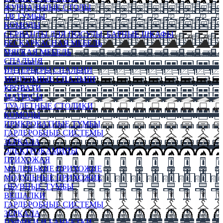
ЖУРНАЛЬНЫЕ СТОЛЫ
ТВ ТУМБЫ
КОМОДЫ
СЕРВАНТЫ ДЛЯ ПОСУДЫ, БАРНЫЕ ШКАФЫ
БЕСКАРКАСНАЯ МЕБЕЛЬ
МЯГКАЯ МЕБЕЛЬ
СПАЛЬНЯ
ИНТЕРЬЕРЫ СПАЛЬНИ
МОДУЛЬНЫЕ СПАЛЬНИ
КРОВАТИ
МАТРАСЫ
ТУАЛЕТНЫЕ СТОЛИКИ
КОМОДЫ
ПРИКРОВАТНЫЕ ТУМБЫ
ГАРДЕРОБНЫЕ СИСТЕМЫ
ЗЕРКАЛА
ЭЛЕКТРОКАМИНЫ
ПРИХОЖАЯ
МАЛЕНЬКИЕ ПРИХОЖИЕ
МОДУЛЬНЫЕ ПРИХОЖИЕ
ОБУВНЫЕ ТУМБЫ
ВЕШАЛКИ
ГАРДЕРОБНЫЕ СИСТЕМЫ
ЗЕРКАЛА
ПУФИКИ И БАНКЕТКИ