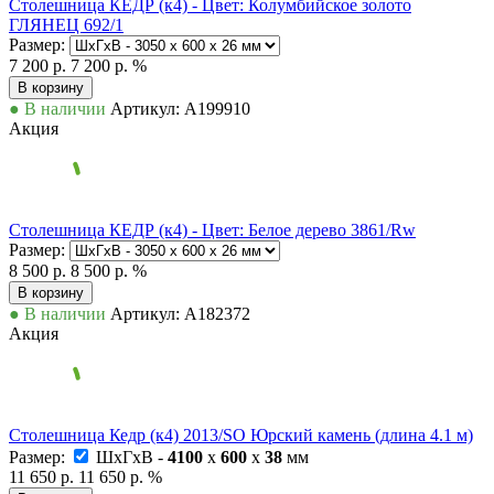
Столешница КЕДР (к4) - Цвет: Колумбийское золото
ГЛЯНЕЦ 692/1
Размер:
7 200 р.
7 200 р.
%
В корзину
● В наличии
Артикул: А199910
Акция
Столешница КЕДР (к4) - Цвет: Белое дерево 3861/Rw
Размер:
8 500 р.
8 500 р.
%
В корзину
● В наличии
Артикул: А182372
Акция
Столешница Кедр (к4) 2013/SО Юрский камень (длина 4.1 м)
Размер:
ШxГxВ -
4100
x
600
x
38
мм
11 650 р.
11 650 р.
%