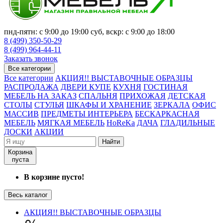
пнд-пятн: с 9:00 до 19:00 суб, вскр: с 9:00 до 18:00
8 (499) 350-50-29
8 (499) 964-44-11
Заказать звонок
Все категории
Все категории
АКЦИЯ!! ВЫСТАВОЧНЫЕ ОБРАЗЦЫ
РАСПРОДАЖА
ДВЕРИ КУПЕ
КУХНЯ
ГОСТИНАЯ
МЕБЕЛЬ НА ЗАКАЗ
СПАЛЬНЯ
ПРИХОЖАЯ
ДЕТСКАЯ
СТОЛЫ
СТУЛЬЯ
ШКАФЫ И ХРАНЕНИЕ
ЗЕРКАЛА
ОФИС
МАССИВ
ПРЕДМЕТЫ ИНТЕРЬЕРА
БЕСКАРКАСНАЯ
МЕБЕЛЬ
МЯГКАЯ МЕБЕЛЬ
HoReKa
ДАЧА
ГЛАДИЛЬНЫЕ
ДОСКИ
АКЦИИ
Найти
Корзина
пуста
В корзине пусто!
Весь каталог
АКЦИЯ!! ВЫСТАВОЧНЫЕ ОБРАЗЦЫ