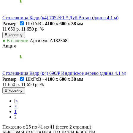
Столешница Кедр (к4) 7052/FL* Дуб Вотан (длина 4.1 м)
Размер:
ШxГxВ -
4100
x
600
x
38
мм
11 650 р.
11 650 р.
%
В корзину
● В наличии
Артикул: А182368
Акция
Столешница Кедр (к4) 690/P Индийское дерево (длина 4.1 м)
Размер:
ШxГxВ -
4100
x
600
x
38
мм
11 650 р.
11 650 р.
%
В корзину
|<
<
1
2
Показано с 25 по 41 из 41 (всего 2 страниц)
БЫСТРАЯ ДОСТАВКА ПО ВСЕЙ РОССИИ