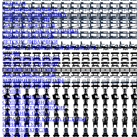
ДЕТСКАЯ
МОДУЛЬНЫЕ ДЕТСКИЕ
МЕБЕЛЬ ДЛЯ ШКОЛЬНИКА
ДЕТСКИЕ КРОВАТИ
МАТРАСЫ ДЛЯ ДЕТЕЙ
ДЕТСКИЕ СТОЛЫ И СТУЛЬЧИКИ
КОМОДЫ ДЛЯ ДЕТЕЙ
ДЕТСКИЕ ДИВАНЧИКИ
ДЕТСКИЙ СТУЛЬЧИК ДЛЯ КОРМЛЕНИЯ
СТОЛЫ
ПЛАСТИКОВЫЕ СТОЛЫ
ТУАЛЕТНЫЕ СТОЛИКИ
ПИСЬМЕННЫЕ СТОЛЫ
ЖУРНАЛЬНЫЕ СТОЛЫ
КОМПЬЮТЕРНЫЕ СТОЛЫ
СТОЛЫ НА КУХНЮ
СТУЛЬЯ
СТУЛЬЯ ОФИСНЫЕ
СТУЛЬЯ ДЕРЕВЯННЫЕ
СТУЛЬЯ МЕТАЛЛИЧЕСКИЕ
СКЛАДНЫЕ СТУЛЬЯ
ПЛАСТИКОВЫЕ КРЕСЛА И СТУЛЬЯ
БАРНЫЕ СТУЛЬЯ
ОФИСНЫЕ КРЕСЛА
ТАБУРЕТЫ