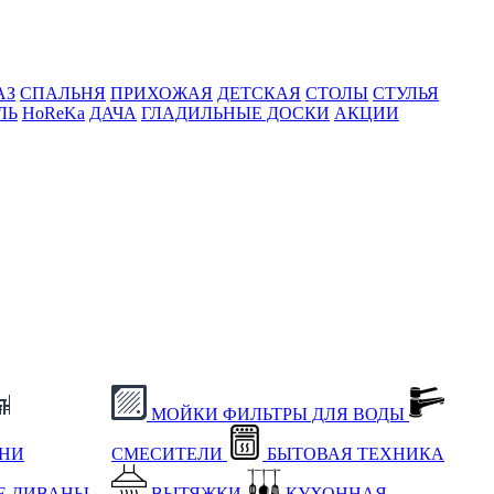
АЗ
СПАЛЬНЯ
ПРИХОЖАЯ
ДЕТСКАЯ
СТОЛЫ
СТУЛЬЯ
ЛЬ
HoReKa
ДАЧА
ГЛАДИЛЬНЫЕ ДОСКИ
АКЦИИ
МОЙКИ
ФИЛЬТРЫ ДЛЯ ВОДЫ
ХНИ
СМЕСИТЕЛИ
БЫТОВАЯ ТЕХНИКА
Е
ДИВАНЫ
ВЫТЯЖКИ
КУХОННАЯ