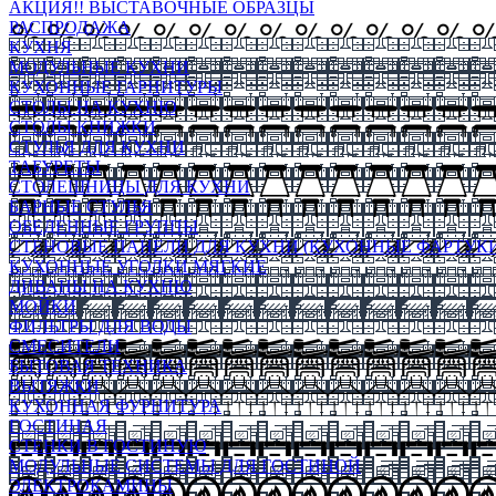
АКЦИЯ!! ВЫСТАВОЧНЫЕ ОБРАЗЦЫ
РАСПРОДАЖА
КУХНЯ
МОДУЛЬНЫЕ КУХНИ
КУХОННЫЕ ГАРНИТУРЫ
СТОЛЫ НА КУХНЮ
СТОЛЫ КНИЖКИ
СТУЛЬЯ ДЛЯ КУХНИ
ТАБУРЕТЫ
СТОЛЕШНИЦЫ ДЛЯ КУХНИ
БАРНЫЕ СТУЛЬЯ
ОБЕДЕННЫЕ ГРУППЫ
СТЕНОВЫЕ ПАНЕЛИ ДЛЯ КУХНИ (КУХОННЫЕ ФАРТУКИ
КУХОННЫЕ УГОЛКИ МЯГКИЕ
ДИВАНЫ НА КУХНЮ
МОЙКИ
ФИЛЬТРЫ ДЛЯ ВОДЫ
СМЕСИТЕЛИ
БЫТОВАЯ ТЕХНИКА
ВЫТЯЖКИ
КУХОННАЯ ФУРНИТУРА
ГОСТИНАЯ
СТЕНКИ В ГОСТИНУЮ
МОДУЛЬНЫЕ СИСТЕМЫ ДЛЯ ГОСТИНОЙ
ЭЛЕКТРОКАМИНЫ