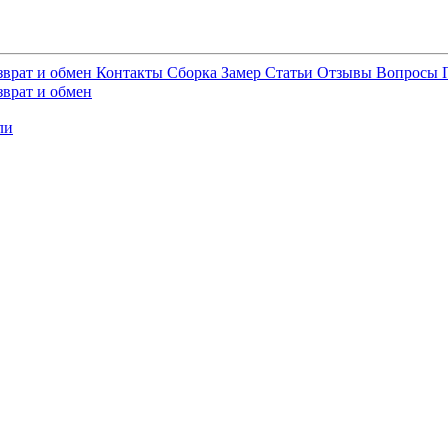
зврат и обмен
Контакты
Сборка
Замер
Статьи
Отзывы
Вопросы
зврат и обмен
ли