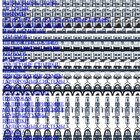
ЖУРНАЛЬНЫЕ СТОЛЫ
ТВ ТУМБЫ
КОМОДЫ
СЕРВАНТЫ ДЛЯ ПОСУДЫ, БАРНЫЕ ШКАФЫ
БЕСКАРКАСНАЯ МЕБЕЛЬ
МЯГКАЯ МЕБЕЛЬ
СПАЛЬНЯ
ИНТЕРЬЕРЫ СПАЛЬНИ
МОДУЛЬНЫЕ СПАЛЬНИ
КРОВАТИ
МАТРАСЫ
ТУАЛЕТНЫЕ СТОЛИКИ
КОМОДЫ
ПРИКРОВАТНЫЕ ТУМБЫ
ГАРДЕРОБНЫЕ СИСТЕМЫ
ЗЕРКАЛА
ЭЛЕКТРОКАМИНЫ
ПРИХОЖАЯ
МАЛЕНЬКИЕ ПРИХОЖИЕ
МОДУЛЬНЫЕ ПРИХОЖИЕ
ОБУВНЫЕ ТУМБЫ
ВЕШАЛКИ
ГАРДЕРОБНЫЕ СИСТЕМЫ
ЗЕРКАЛА
ПУФИКИ И БАНКЕТКИ