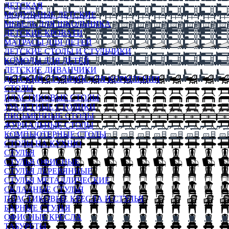
ДЕТСКАЯ
МОДУЛЬНЫЕ ДЕТСКИЕ
МЕБЕЛЬ ДЛЯ ШКОЛЬНИКА
ДЕТСКИЕ КРОВАТИ
МАТРАСЫ ДЛЯ ДЕТЕЙ
ДЕТСКИЕ СТОЛЫ И СТУЛЬЧИКИ
КОМОДЫ ДЛЯ ДЕТЕЙ
ДЕТСКИЕ ДИВАНЧИКИ
ДЕТСКИЙ СТУЛЬЧИК ДЛЯ КОРМЛЕНИЯ
СТОЛЫ
ПЛАСТИКОВЫЕ СТОЛЫ
ТУАЛЕТНЫЕ СТОЛИКИ
ПИСЬМЕННЫЕ СТОЛЫ
ЖУРНАЛЬНЫЕ СТОЛЫ
КОМПЬЮТЕРНЫЕ СТОЛЫ
СТОЛЫ НА КУХНЮ
СТУЛЬЯ
СТУЛЬЯ ОФИСНЫЕ
СТУЛЬЯ ДЕРЕВЯННЫЕ
СТУЛЬЯ МЕТАЛЛИЧЕСКИЕ
СКЛАДНЫЕ СТУЛЬЯ
ПЛАСТИКОВЫЕ КРЕСЛА И СТУЛЬЯ
БАРНЫЕ СТУЛЬЯ
ОФИСНЫЕ КРЕСЛА
ТАБУРЕТЫ