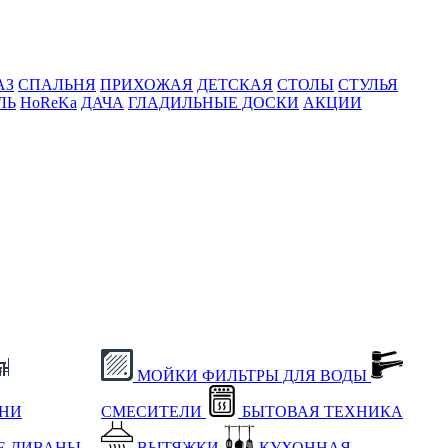
АЗ
СПАЛЬНЯ
ПРИХОЖАЯ
ДЕТСКАЯ
СТОЛЫ
СТУЛЬЯ
ЛЬ
HoReKa
ДАЧА
ГЛАДИЛЬНЫЕ ДОСКИ
АКЦИИ
МОЙКИ
ФИЛЬТРЫ ДЛЯ ВОДЫ
ХНИ
СМЕСИТЕЛИ
БЫТОВАЯ ТЕХНИКА
Е
ДИВАНЫ
ВЫТЯЖКИ
КУХОННАЯ