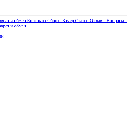
зврат и обмен
Контакты
Сборка
Замер
Статьи
Отзывы
Вопросы
зврат и обмен
ли