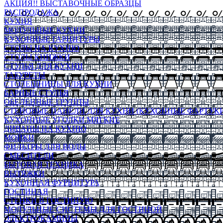
АКЦИЯ!! ВЫСТАВОЧНЫЕ ОБРАЗЦЫ
РАСПРОДАЖА
КУХНЯ
МОДУЛЬНЫЕ КУХНИ
КУХОННЫЕ ГАРНИТУРЫ
СТОЛЫ НА КУХНЮ
СТОЛЫ КНИЖКИ
СТУЛЬЯ ДЛЯ КУХНИ
ТАБУРЕТЫ
СТОЛЕШНИЦЫ ДЛЯ КУХНИ
БАРНЫЕ СТУЛЬЯ
ОБЕДЕННЫЕ ГРУППЫ
СТЕНОВЫЕ ПАНЕЛИ ДЛЯ КУХНИ (КУХОННЫЕ ФАРТУКИ
КУХОННЫЕ УГОЛКИ МЯГКИЕ
ДИВАНЫ НА КУХНЮ
МОЙКИ
ФИЛЬТРЫ ДЛЯ ВОДЫ
СМЕСИТЕЛИ
БЫТОВАЯ ТЕХНИКА
ВЫТЯЖКИ
КУХОННАЯ ФУРНИТУРА
ГОСТИНАЯ
СТЕНКИ В ГОСТИНУЮ
МОДУЛЬНЫЕ СИСТЕМЫ ДЛЯ ГОСТИНОЙ
ЭЛЕКТРОКАМИНЫ