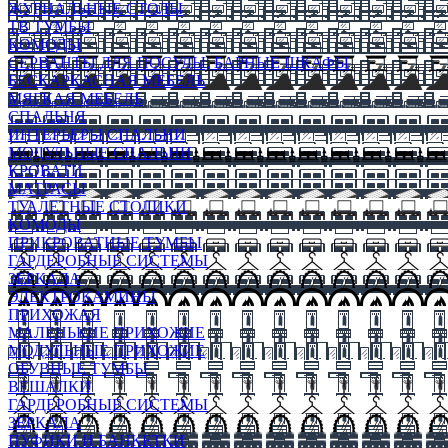
ЖУРНАЛЬНЫЕ СТОЛЫ
ТВ ТУМБЫ
КОМОДЫ
СЕРВАНТЫ ДЛЯ ПОСУДЫ, БАРНЫЕ ШКАФЫ
БЕСКАРКАСНАЯ МЕБЕЛЬ
МЯГКАЯ МЕБЕЛЬ
СПАЛЬНЯ
ИНТЕРЬЕРЫ СПАЛЬНИ
МОДУЛЬНЫЕ СПАЛЬНИ
КРОВАТИ
МАТРАСЫ
ТУАЛЕТНЫЕ СТОЛИКИ
КОМОДЫ
ПРИКРОВАТНЫЕ ТУМБЫ
ГАРДЕРОБНЫЕ СИСТЕМЫ
ЗЕРКАЛА
ЭЛЕКТРОКАМИНЫ
ПРИХОЖАЯ
МАЛЕНЬКИЕ ПРИХОЖИЕ
МОДУЛЬНЫЕ ПРИХОЖИЕ
ОБУВНЫЕ ТУМБЫ
ВЕШАЛКИ
ГАРДЕРОБНЫЕ СИСТЕМЫ
ЗЕРКАЛА
ПУФИКИ И БАНКЕТКИ