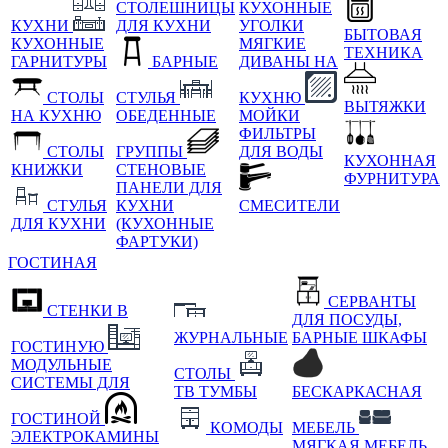
СТОЛЕШНИЦЫ
КУХОННЫЕ
КУХНИ
ДЛЯ КУХНИ
УГОЛКИ
БЫТОВАЯ
КУХОННЫЕ
МЯГКИЕ
ТЕХНИКА
ГАРНИТУРЫ
БАРНЫЕ
ДИВАНЫ НА
СТОЛЫ
СТУЛЬЯ
КУХНЮ
ВЫТЯЖКИ
НА КУХНЮ
ОБЕДЕННЫЕ
МОЙКИ
ФИЛЬТРЫ
СТОЛЫ
ГРУППЫ
ДЛЯ ВОДЫ
КУХОННАЯ
КНИЖКИ
СТЕНОВЫЕ
ФУРНИТУРА
ПАНЕЛИ ДЛЯ
СТУЛЬЯ
КУХНИ
СМЕСИТЕЛИ
ДЛЯ КУХНИ
(КУХОННЫЕ
ФАРТУКИ)
ГОСТИНАЯ
СЕРВАНТЫ
СТЕНКИ В
ДЛЯ ПОСУДЫ,
ЖУРНАЛЬНЫЕ
БАРНЫЕ ШКАФЫ
ГОСТИНУЮ
МОДУЛЬНЫЕ
СТОЛЫ
СИСТЕМЫ ДЛЯ
ТВ ТУМБЫ
БЕСКАРКАСНАЯ
ГОСТИНОЙ
КОМОДЫ
МЕБЕЛЬ
ЭЛЕКТРОКАМИНЫ
МЯГКАЯ МЕБЕЛЬ