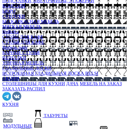
ПОДСТАВКИ, ЦВЕТОЧНИЦЫ, ЭТАЖЕРКИ
КОНСОЛИ
БЮРО
СУНДУКИ
БЕСКАРКАСНАЯ МЕБЕЛЬ
МЯГКАЯ МЕБЕЛЬ
HoReKa
СТОЛЫ ДЛЯ КАФЕ
СТУЛЬЯ ДЛЯ КАФЕ
Мебель лофт
БАРНЫЕ СТУЛЬЯ
ВЕШАЛКИ
УЛИЧНАЯ МЕБЕЛЬ
ГЛАДИЛЬНЫЕ ДОСКИ
ВСТРОЕННАЯ ГЛАДИЛЬНАЯ ДОСКА BELSI
АКЦИИ
СТОЛЕШНИЦЫ ДЛЯ КУХНИ
ДАЧА
МЕБЕЛЬ НА ЗАКАЗ
ЗАКАЗАТЬ РАСПИЛ
КУХНЯ
ТАБУРЕТЫ
МОДУЛЬНЫЕ