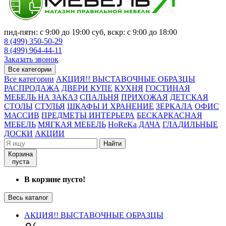
пнд-пятн: с 9:00 до 19:00 суб, вскр: с 9:00 до 18:00
8 (499) 350-50-29
8 (499) 964-44-11
Заказать звонок
Все категории
Все категории
АКЦИЯ!! ВЫСТАВОЧНЫЕ ОБРАЗЦЫ
РАСПРОДАЖА
ДВЕРИ КУПЕ
КУХНЯ
ГОСТИНАЯ
МЕБЕЛЬ НА ЗАКАЗ
СПАЛЬНЯ
ПРИХОЖАЯ
ДЕТСКАЯ
СТОЛЫ
СТУЛЬЯ
ШКАФЫ И ХРАНЕНИЕ
ЗЕРКАЛА
ОФИС
МАССИВ
ПРЕДМЕТЫ ИНТЕРЬЕРА
БЕСКАРКАСНАЯ
МЕБЕЛЬ
МЯГКАЯ МЕБЕЛЬ
HoReKa
ДАЧА
ГЛАДИЛЬНЫЕ
ДОСКИ
АКЦИИ
Найти
Корзина
пуста
В корзине пусто!
Весь каталог
АКЦИЯ!! ВЫСТАВОЧНЫЕ ОБРАЗЦЫ