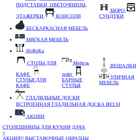
ПОДСТАВКИ, ЦВЕТОЧНИЦЫ,
БЮРО
ЭТАЖЕРКИ
КОНСОЛИ
СУНДУКИ
БЕСКАРКАСНАЯ МЕБЕЛЬ
МЯГКАЯ МЕБЕЛЬ
HoReKa
СТОЛЫ ДЛЯ
Мебель
ВЕШАЛКИ
КАФЕ
лофт
УЛИЧНАЯ
СТУЛЬЯ ДЛЯ
БАРНЫЕ
МЕБЕЛЬ
КАФЕ
СТУЛЬЯ
ГЛАДИЛЬНЫЕ ДОСКИ
ВСТРОЕННАЯ ГЛАДИЛЬНАЯ ДОСКА BELSI
АКЦИИ
СТОЛЕШНИЦЫ ДЛЯ КУХНИ
ДАЧА
×
АКЦИЯ!! ВЫСТАВОЧНЫЕ ОБРАЗЦЫ