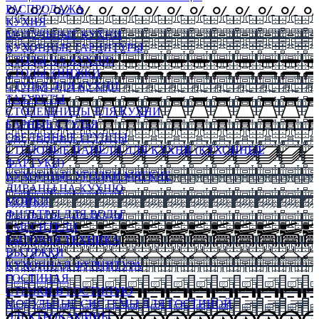
РАСПРОДАЖА
КУХНЯ
МОДУЛЬНЫЕ КУХНИ
КУХОННЫЕ ГАРНИТУРЫ
СТОЛЫ НА КУХНЮ
СТОЛЫ КНИЖКИ
СТУЛЬЯ ДЛЯ КУХНИ
ТАБУРЕТЫ
СТОЛЕШНИЦЫ ДЛЯ КУХНИ
БАРНЫЕ СТУЛЬЯ
ОБЕДЕННЫЕ ГРУППЫ
СТЕНОВЫЕ ПАНЕЛИ ДЛЯ КУХНИ (КУХОННЫЕ
ФАРТУКИ)
КУХОННЫЕ УГОЛКИ МЯГКИЕ
ДИВАНЫ НА КУХНЮ
МОЙКИ
ФИЛЬТРЫ ДЛЯ ВОДЫ
СМЕСИТЕЛИ
БЫТОВАЯ ТЕХНИКА
ВЫТЯЖКИ
КУХОННАЯ ФУРНИТУРА
ГОСТИНАЯ
СТЕНКИ В ГОСТИНУЮ
МОДУЛЬНЫЕ СИСТЕМЫ ДЛЯ ГОСТИНОЙ
ЭЛЕКТРОКАМИНЫ