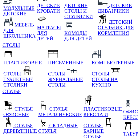
ДЕТСКИЕ
ДЕТСКИЕ
ДЕТСКИЕ
МОДУЛЬНЫЕ
КРОВАТИ
СТОЛЫ И
ДИВАНЧИКИ
ДЕТСКИЕ
СТУЛЬЧИКИ
ДЕТСКИЙ
МЕБЕЛЬ
МАТРАСЫ
СТУЛЬЧИК ДЛЯ
ДЛЯ
ДЛЯ
КОМОДЫ
КОРМЛЕНИЯ
ШКОЛЬНИКА
ДЕТЕЙ
ДЛЯ ДЕТЕЙ
СТОЛЫ
ПЛАСТИКОВЫЕ
ПИСЬМЕННЫЕ
КОМПЬЮТЕРНЫЕ
СТОЛЫ
СТОЛЫ
СТОЛЫ
ТУАЛЕТНЫЕ
ЖУРНАЛЬНЫЕ
СТОЛЫ НА
СТОЛИКИ
СТОЛЫ
КУХНЮ
СТУЛЬЯ
СТУЛЬЯ
СТУЛЬЯ
ПЛАСТИКОВЫЕ
ОФИС
ОФИСНЫЕ
МЕТАЛЛИЧЕСКИЕ
КРЕСЛА И
КРЕС
СТУЛЬЯ
СКЛАДНЫЕ
СТУЛЬЯ
ДЕРЕВЯННЫЕ
СТУЛЬЯ
БАРНЫЕ
ТАБУ
СТУЛЬЯ