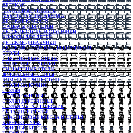
ДЕТСКАЯ
МОДУЛЬНЫЕ ДЕТСКИЕ
МЕБЕЛЬ ДЛЯ ШКОЛЬНИКА
ДЕТСКИЕ КРОВАТИ
МАТРАСЫ ДЛЯ ДЕТЕЙ
ДЕТСКИЕ СТОЛЫ И СТУЛЬЧИКИ
КОМОДЫ ДЛЯ ДЕТЕЙ
ДЕТСКИЕ ДИВАНЧИКИ
ДЕТСКИЙ СТУЛЬЧИК ДЛЯ КОРМЛЕНИЯ
СТОЛЫ
ПЛАСТИКОВЫЕ СТОЛЫ
ТУАЛЕТНЫЕ СТОЛИКИ
ПИСЬМЕННЫЕ СТОЛЫ
ЖУРНАЛЬНЫЕ СТОЛЫ
КОМПЬЮТЕРНЫЕ СТОЛЫ
СТОЛЫ НА КУХНЮ
СТУЛЬЯ
СТУЛЬЯ ОФИСНЫЕ
СТУЛЬЯ ДЕРЕВЯННЫЕ
СТУЛЬЯ МЕТАЛЛИЧЕСКИЕ
СКЛАДНЫЕ СТУЛЬЯ
ПЛАСТИКОВЫЕ КРЕСЛА И СТУЛЬЯ
БАРНЫЕ СТУЛЬЯ
ОФИСНЫЕ КРЕСЛА