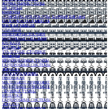
ЖУРНАЛЬНЫЕ СТОЛЫ
ТВ ТУМБЫ
КОМОДЫ
СЕРВАНТЫ ДЛЯ ПОСУДЫ, БАРНЫЕ ШКАФЫ
БЕСКАРКАСНАЯ МЕБЕЛЬ
МЯГКАЯ МЕБЕЛЬ
СПАЛЬНЯ
ИНТЕРЬЕРЫ СПАЛЬНИ
МОДУЛЬНЫЕ СПАЛЬНИ
КРОВАТИ
МАТРАСЫ
ТУАЛЕТНЫЕ СТОЛИКИ
КОМОДЫ
ПРИКРОВАТНЫЕ ТУМБЫ
ГАРДЕРОБНЫЕ СИСТЕМЫ
ЗЕРКАЛА
ЭЛЕКТРОКАМИНЫ
ПРИХОЖАЯ
МАЛЕНЬКИЕ ПРИХОЖИЕ
МОДУЛЬНЫЕ ПРИХОЖИЕ
ОБУВНЫЕ ТУМБЫ
ВЕШАЛКИ
ГАРДЕРОБНЫЕ СИСТЕМЫ
ЗЕРКАЛА
ПУФИКИ И БАНКЕТКИ