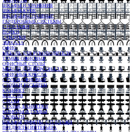
ТАБУРЕТЫ
ШКАФЫ И ХРАНЕНИЕ
ШКАФЫ-КУПЕ
ШКАФЫ-РАСПАШНЫЕ
ГАРДЕРОБНЫЕ СИСТЕМЫ
СТЕЛЛАЖИ
ПОЛКИ
СУНДУКИ
ЗЕРКАЛА
ОФИС
МЕБЕЛЬ ДЛЯ РУКОВОДИТЕЛЯ
ТУМБЫ ОФИСНЫЕ
ОФИСНЫЕ СТОЛЫ
МЕБЕЛЬ ДЛЯ ПЕРСОНАЛА
ОФИСНЫЕ КРЕСЛА
СТУЛЬЯ ОФИСНЫЕ
СТОЙКИ РЕСЕПШН
КАБИНЕТ
МАССИВ
СТОЛЫ
СТУЛЬЯ, БАНКЕТКИ
КОМОДЫ И ТУМБЫ
КРОВАТИ
ШКАФЫ, БУФЕТЫ, СТЕЛЛАЖИ
ПРЕДМЕТЫ ИНТЕРЬЕРА