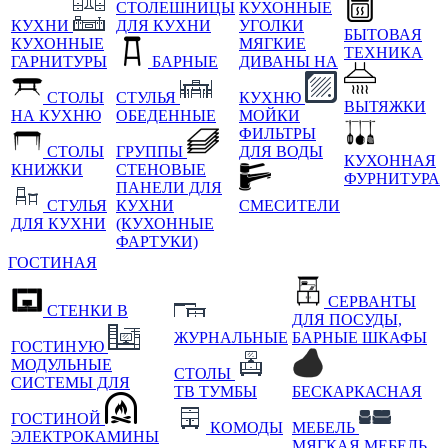
СТОЛЕШНИЦЫ
КУХОННЫЕ
КУХНИ
ДЛЯ КУХНИ
УГОЛКИ
БЫТОВАЯ
КУХОННЫЕ
МЯГКИЕ
ТЕХНИКА
ГАРНИТУРЫ
БАРНЫЕ
ДИВАНЫ НА
СТОЛЫ
СТУЛЬЯ
КУХНЮ
ВЫТЯЖКИ
НА КУХНЮ
ОБЕДЕННЫЕ
МОЙКИ
ФИЛЬТРЫ
СТОЛЫ
ГРУППЫ
ДЛЯ ВОДЫ
КУХОННАЯ
КНИЖКИ
СТЕНОВЫЕ
ФУРНИТУРА
ПАНЕЛИ ДЛЯ
СТУЛЬЯ
КУХНИ
СМЕСИТЕЛИ
ДЛЯ КУХНИ
(КУХОННЫЕ
ФАРТУКИ)
ГОСТИНАЯ
СЕРВАНТЫ
СТЕНКИ В
ДЛЯ ПОСУДЫ,
ЖУРНАЛЬНЫЕ
БАРНЫЕ ШКАФЫ
ГОСТИНУЮ
МОДУЛЬНЫЕ
СТОЛЫ
СИСТЕМЫ ДЛЯ
ТВ ТУМБЫ
БЕСКАРКАСНАЯ
ГОСТИНОЙ
КОМОДЫ
МЕБЕЛЬ
ЭЛЕКТРОКАМИНЫ
МЯГКАЯ МЕБЕЛЬ