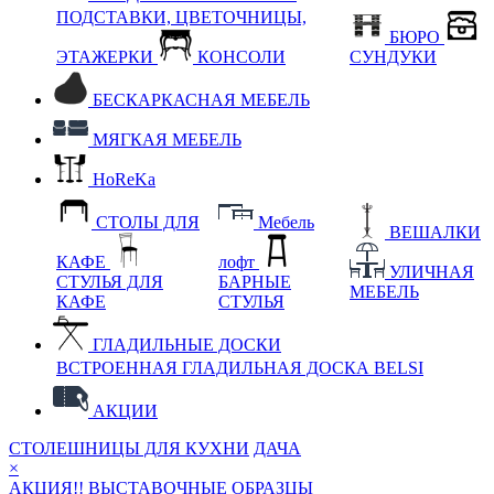
ПОДСТАВКИ, ЦВЕТОЧНИЦЫ,
БЮРО
ЭТАЖЕРКИ
КОНСОЛИ
СУНДУКИ
БЕСКАРКАСНАЯ МЕБЕЛЬ
МЯГКАЯ МЕБЕЛЬ
HoReKa
СТОЛЫ ДЛЯ
Мебель
ВЕШАЛКИ
КАФЕ
лофт
УЛИЧНАЯ
СТУЛЬЯ ДЛЯ
БАРНЫЕ
МЕБЕЛЬ
КАФЕ
СТУЛЬЯ
ГЛАДИЛЬНЫЕ ДОСКИ
ВСТРОЕННАЯ ГЛАДИЛЬНАЯ ДОСКА BELSI
АКЦИИ
СТОЛЕШНИЦЫ ДЛЯ КУХНИ
ДАЧА
×
АКЦИЯ!! ВЫСТАВОЧНЫЕ ОБРАЗЦЫ