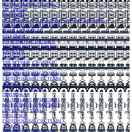
ЖУРНАЛЬНЫЕ СТОЛЫ
ТВ ТУМБЫ
КОМОДЫ
СЕРВАНТЫ ДЛЯ ПОСУДЫ, БАРНЫЕ ШКАФЫ
БЕСКАРКАСНАЯ МЕБЕЛЬ
МЯГКАЯ МЕБЕЛЬ
СПАЛЬНЯ
ИНТЕРЬЕРЫ СПАЛЬНИ
МОДУЛЬНЫЕ СПАЛЬНИ
КРОВАТИ
МАТРАСЫ
ТУАЛЕТНЫЕ СТОЛИКИ
КОМОДЫ
ПРИКРОВАТНЫЕ ТУМБЫ
ГАРДЕРОБНЫЕ СИСТЕМЫ
ЗЕРКАЛА
ЭЛЕКТРОКАМИНЫ
ПРИХОЖАЯ
МАЛЕНЬКИЕ ПРИХОЖИЕ
МОДУЛЬНЫЕ ПРИХОЖИЕ
ОБУВНЫЕ ТУМБЫ
ВЕШАЛКИ
ГАРДЕРОБНЫЕ СИСТЕМЫ
ЗЕРКАЛА
ПУФИКИ И БАНКЕТКИ