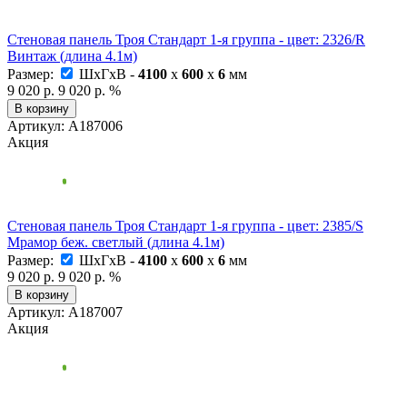
Стеновая панель Троя Стандарт 1-я группа - цвет: 2326/R
Винтаж (длина 4.1м)
Размер:
ШxГxВ -
4100
x
600
x
6
мм
9 020 р.
9 020 р.
%
В корзину
Артикул: А187006
Акция
Стеновая панель Троя Стандарт 1-я группа - цвет: 2385/S
Мрамор беж. светлый (длина 4.1м)
Размер:
ШxГxВ -
4100
x
600
x
6
мм
9 020 р.
9 020 р.
%
В корзину
Артикул: А187007
Акция