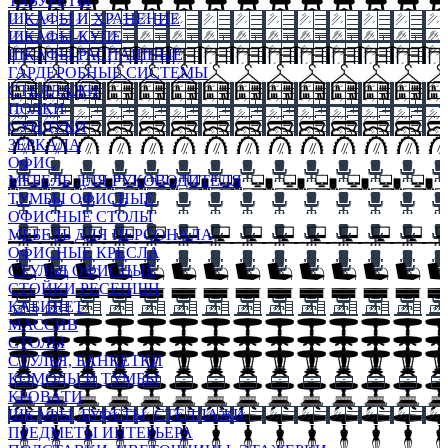
ТАБУРЕТЫ
ШКАФЫ И ХРАНЕНИЕ
ШКАФЫ-КУПЕ
ШКАФЫ-РАСПАШНЫЕ
ГАРДЕРОБНЫЕ СИСТЕМЫ
СТЕЛЛАЖИ
ПОЛКИ
СУНДУКИ
ЗЕРКАЛА
ОФИС
МЕБЕЛЬ ДЛЯ РУКОВОДИТЕЛЯ
ТУМБЫ ОФИСНЫЕ
ОФИСНЫЕ СТОЛЫ
МЕБЕЛЬ ДЛЯ ПЕРСОНАЛА
ОФИСНЫЕ КРЕСЛА
СТУЛЬЯ ОФИСНЫЕ
СТОЙКИ РЕСЕПШН
КАБИНЕТ
МАССИВ
СТОЛЫ
СТУЛЬЯ, БАНКЕТКИ
КОМОДЫ И ТУМБЫ
КРОВАТИ
ШКАФЫ, БУФЕТЫ, СТЕЛЛАЖИ
ПРЕДМЕТЫ ИНТЕРЬЕРА