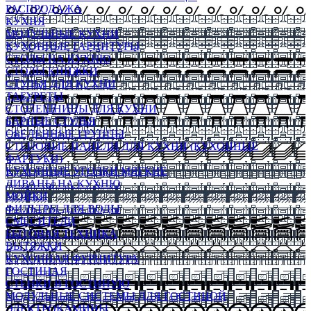
РАСПРОДАЖА
КУХНЯ
МОДУЛЬНЫЕ КУХНИ
КУХОННЫЕ ГАРНИТУРЫ
СТОЛЫ НА КУХНЮ
СТОЛЫ КНИЖКИ
СТУЛЬЯ ДЛЯ КУХНИ
ТАБУРЕТЫ
СТОЛЕШНИЦЫ ДЛЯ КУХНИ
БАРНЫЕ СТУЛЬЯ
ОБЕДЕННЫЕ ГРУППЫ
СТЕНОВЫЕ ПАНЕЛИ ДЛЯ КУХНИ (КУХОННЫЕ
ФАРТУКИ)
КУХОННЫЕ УГОЛКИ МЯГКИЕ
ДИВАНЫ НА КУХНЮ
МОЙКИ
ФИЛЬТРЫ ДЛЯ ВОДЫ
СМЕСИТЕЛИ
БЫТОВАЯ ТЕХНИКА
ВЫТЯЖКИ
КУХОННАЯ ФУРНИТУРА
ГОСТИНАЯ
СТЕНКИ В ГОСТИНУЮ
МОДУЛЬНЫЕ СИСТЕМЫ ДЛЯ ГОСТИНОЙ
ЭЛЕКТРОКАМИНЫ