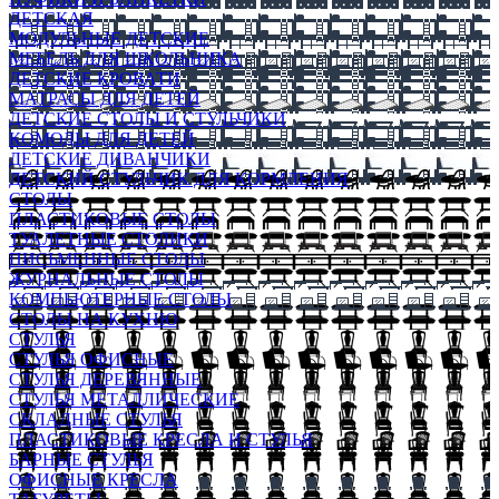
ДЕТСКАЯ
МОДУЛЬНЫЕ ДЕТСКИЕ
МЕБЕЛЬ ДЛЯ ШКОЛЬНИКА
ДЕТСКИЕ КРОВАТИ
МАТРАСЫ ДЛЯ ДЕТЕЙ
ДЕТСКИЕ СТОЛЫ И СТУЛЬЧИКИ
КОМОДЫ ДЛЯ ДЕТЕЙ
ДЕТСКИЕ ДИВАНЧИКИ
ДЕТСКИЙ СТУЛЬЧИК ДЛЯ КОРМЛЕНИЯ
СТОЛЫ
ПЛАСТИКОВЫЕ СТОЛЫ
ТУАЛЕТНЫЕ СТОЛИКИ
ПИСЬМЕННЫЕ СТОЛЫ
ЖУРНАЛЬНЫЕ СТОЛЫ
КОМПЬЮТЕРНЫЕ СТОЛЫ
СТОЛЫ НА КУХНЮ
СТУЛЬЯ
СТУЛЬЯ ОФИСНЫЕ
СТУЛЬЯ ДЕРЕВЯННЫЕ
СТУЛЬЯ МЕТАЛЛИЧЕСКИЕ
СКЛАДНЫЕ СТУЛЬЯ
ПЛАСТИКОВЫЕ КРЕСЛА И СТУЛЬЯ
БАРНЫЕ СТУЛЬЯ
ОФИСНЫЕ КРЕСЛА