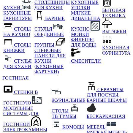
СТОЛЕШНИЦЫ
КУХОННЫЕ
КУХНИ
ДЛЯ КУХНИ
УГОЛКИ
БЫТОВАЯ
КУХОННЫЕ
МЯГКИЕ
ТЕХНИКА
ГАРНИТУРЫ
БАРНЫЕ
ДИВАНЫ НА
СТОЛЫ
СТУЛЬЯ
КУХНЮ
ВЫТЯЖКИ
НА КУХНЮ
ОБЕДЕННЫЕ
МОЙКИ
ФИЛЬТРЫ
СТОЛЫ
ГРУППЫ
ДЛЯ ВОДЫ
КУХОННАЯ
КНИЖКИ
СТЕНОВЫЕ
ФУРНИТУРА
ПАНЕЛИ ДЛЯ
СТУЛЬЯ
КУХНИ
СМЕСИТЕЛИ
ДЛЯ КУХНИ
(КУХОННЫЕ
ФАРТУКИ)
ГОСТИНАЯ
СЕРВАНТЫ
СТЕНКИ В
ДЛЯ ПОСУДЫ,
ЖУРНАЛЬНЫЕ
БАРНЫЕ ШКАФЫ
ГОСТИНУЮ
МОДУЛЬНЫЕ
СТОЛЫ
СИСТЕМЫ ДЛЯ
ТВ ТУМБЫ
БЕСКАРКАСНАЯ
ГОСТИНОЙ
КОМОДЫ
МЕБЕЛЬ
ЭЛЕКТРОКАМИНЫ
МЯГКАЯ МЕБЕЛЬ