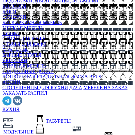
ПОДСТАВКИ, ЦВЕТОЧНИЦЫ, ЭТАЖЕРКИ
КОНСОЛИ
БЮРО
СУНДУКИ
БЕСКАРКАСНАЯ МЕБЕЛЬ
МЯГКАЯ МЕБЕЛЬ
HoReKa
СТОЛЫ ДЛЯ КАФЕ
СТУЛЬЯ ДЛЯ КАФЕ
Мебель лофт
БАРНЫЕ СТУЛЬЯ
ВЕШАЛКИ
УЛИЧНАЯ МЕБЕЛЬ
ГЛАДИЛЬНЫЕ ДОСКИ
ВСТРОЕННАЯ ГЛАДИЛЬНАЯ ДОСКА BELSI
АКЦИИ
СТОЛЕШНИЦЫ ДЛЯ КУХНИ
ДАЧА
МЕБЕЛЬ НА ЗАКАЗ
ЗАКАЗАТЬ РАСПИЛ
КУХНЯ
ТАБУРЕТЫ
МОДУЛЬНЫЕ