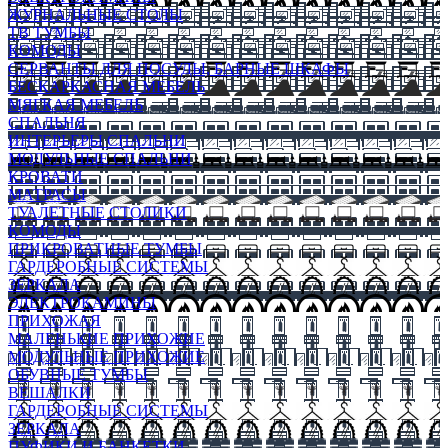
ЖУРНАЛЬНЫЕ СТОЛЫ
ТВ ТУМБЫ
КОМОДЫ
СЕРВАНТЫ ДЛЯ ПОСУДЫ, БАРНЫЕ ШКАФЫ
БЕСКАРКАСНАЯ МЕБЕЛЬ
МЯГКАЯ МЕБЕЛЬ
СПАЛЬНЯ
ИНТЕРЬЕРЫ СПАЛЬНИ
МОДУЛЬНЫЕ СПАЛЬНИ
КРОВАТИ
МАТРАСЫ
ТУАЛЕТНЫЕ СТОЛИКИ
КОМОДЫ
ПРИКРОВАТНЫЕ ТУМБЫ
ГАРДЕРОБНЫЕ СИСТЕМЫ
ЗЕРКАЛА
ЭЛЕКТРОКАМИНЫ
ПРИХОЖАЯ
МАЛЕНЬКИЕ ПРИХОЖИЕ
МОДУЛЬНЫЕ ПРИХОЖИЕ
ОБУВНЫЕ ТУМБЫ
ВЕШАЛКИ
ГАРДЕРОБНЫЕ СИСТЕМЫ
ЗЕРКАЛА
ПУФИКИ И БАНКЕТКИ