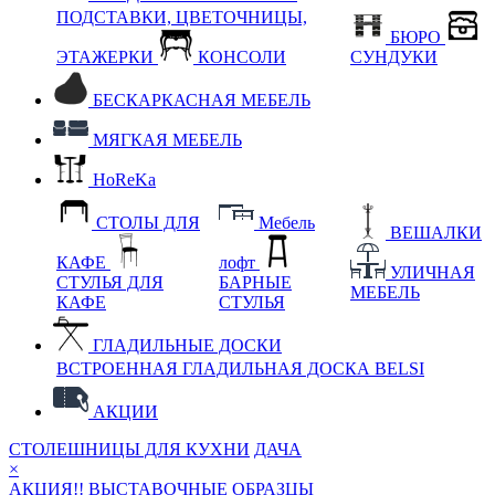
ПОДСТАВКИ, ЦВЕТОЧНИЦЫ,
БЮРО
ЭТАЖЕРКИ
КОНСОЛИ
СУНДУКИ
БЕСКАРКАСНАЯ МЕБЕЛЬ
МЯГКАЯ МЕБЕЛЬ
HoReKa
СТОЛЫ ДЛЯ
Мебель
ВЕШАЛКИ
КАФЕ
лофт
УЛИЧНАЯ
СТУЛЬЯ ДЛЯ
БАРНЫЕ
МЕБЕЛЬ
КАФЕ
СТУЛЬЯ
ГЛАДИЛЬНЫЕ ДОСКИ
ВСТРОЕННАЯ ГЛАДИЛЬНАЯ ДОСКА BELSI
АКЦИИ
СТОЛЕШНИЦЫ ДЛЯ КУХНИ
ДАЧА
×
АКЦИЯ!! ВЫСТАВОЧНЫЕ ОБРАЗЦЫ