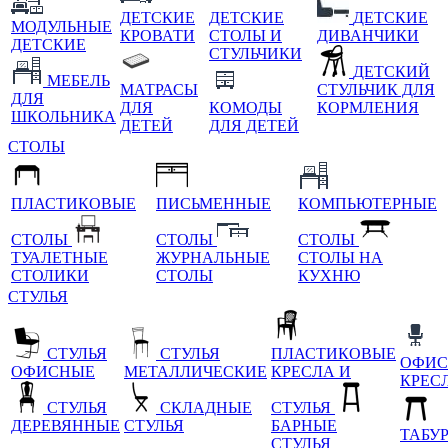
ДЕТСКИЕ
ДЕТСКИЕ
ДЕТСКИЕ
МОДУЛЬНЫЕ
КРОВАТИ
СТОЛЫ И
ДИВАНЧИКИ
ДЕТСКИЕ
СТУЛЬЧИКИ
ДЕТСКИЙ
МЕБЕЛЬ
МАТРАСЫ
СТУЛЬЧИК ДЛЯ
ДЛЯ
ДЛЯ
КОМОДЫ
КОРМЛЕНИЯ
ШКОЛЬНИКА
ДЕТЕЙ
ДЛЯ ДЕТЕЙ
СТОЛЫ
ПЛАСТИКОВЫЕ
ПИСЬМЕННЫЕ
КОМПЬЮТЕРНЫЕ
СТОЛЫ
СТОЛЫ
СТОЛЫ
ТУАЛЕТНЫЕ
ЖУРНАЛЬНЫЕ
СТОЛЫ НА
СТОЛИКИ
СТОЛЫ
КУХНЮ
СТУЛЬЯ
СТУЛЬЯ
СТУЛЬЯ
ПЛАСТИКОВЫЕ
ОФИС
ОФИСНЫЕ
МЕТАЛЛИЧЕСКИЕ
КРЕСЛА И
КРЕС
СТУЛЬЯ
СКЛАДНЫЕ
СТУЛЬЯ
ДЕРЕВЯННЫЕ
СТУЛЬЯ
БАРНЫЕ
ТАБУ
СТУЛЬЯ