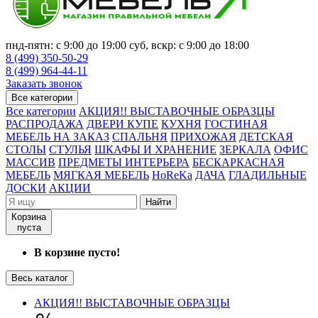
пнд-пятн: с 9:00 до 19:00 суб, вскр: с 9:00 до 18:00
8 (499) 350-50-29
8 (499) 964-44-11
Заказать звонок
Все категории
Все категории
АКЦИЯ!! ВЫСТАВОЧНЫЕ ОБРАЗЦЫ
РАСПРОДАЖА
ДВЕРИ КУПЕ
КУХНЯ
ГОСТИНАЯ
МЕБЕЛЬ НА ЗАКАЗ
СПАЛЬНЯ
ПРИХОЖАЯ
ДЕТСКАЯ
СТОЛЫ
СТУЛЬЯ
ШКАФЫ И ХРАНЕНИЕ
ЗЕРКАЛА
ОФИС
МАССИВ
ПРЕДМЕТЫ ИНТЕРЬЕРА
БЕСКАРКАСНАЯ
МЕБЕЛЬ
МЯГКАЯ МЕБЕЛЬ
HoReKa
ДАЧА
ГЛАДИЛЬНЫЕ
ДОСКИ
АКЦИИ
Найти
Корзина
пуста
В корзине пусто!
Весь каталог
АКЦИЯ!! ВЫСТАВОЧНЫЕ ОБРАЗЦЫ