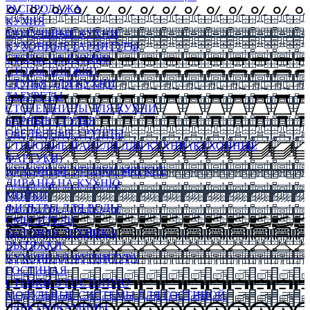
РАСПРОДАЖА
КУХНЯ
МОДУЛЬНЫЕ КУХНИ
КУХОННЫЕ ГАРНИТУРЫ
СТОЛЫ НА КУХНЮ
СТОЛЫ КНИЖКИ
СТУЛЬЯ ДЛЯ КУХНИ
ТАБУРЕТЫ
СТОЛЕШНИЦЫ ДЛЯ КУХНИ
БАРНЫЕ СТУЛЬЯ
ОБЕДЕННЫЕ ГРУППЫ
СТЕНОВЫЕ ПАНЕЛИ ДЛЯ КУХНИ (КУХОННЫЕ
ФАРТУКИ)
КУХОННЫЕ УГОЛКИ МЯГКИЕ
ДИВАНЫ НА КУХНЮ
МОЙКИ
ФИЛЬТРЫ ДЛЯ ВОДЫ
СМЕСИТЕЛИ
БЫТОВАЯ ТЕХНИКА
ВЫТЯЖКИ
КУХОННАЯ ФУРНИТУРА
ГОСТИНАЯ
СТЕНКИ В ГОСТИНУЮ
МОДУЛЬНЫЕ СИСТЕМЫ ДЛЯ ГОСТИНОЙ
ЭЛЕКТРОКАМИНЫ