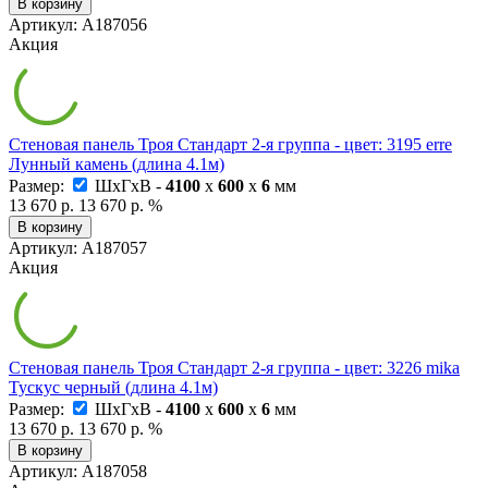
В корзину
Артикул: А187056
Акция
Стеновая панель Троя Стандарт 2-я группа - цвет: 3195 erre
Лунный камень (длина 4.1м)
Размер:
ШxГxВ -
4100
x
600
x
6
мм
13 670 р.
13 670 р.
%
В корзину
Артикул: А187057
Акция
Стеновая панель Троя Стандарт 2-я группа - цвет: 3226 mika
Тускус черный (длина 4.1м)
Размер:
ШxГxВ -
4100
x
600
x
6
мм
13 670 р.
13 670 р.
%
В корзину
Артикул: А187058