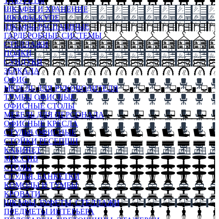
ТАБУРЕТЫ
ШКАФЫ И ХРАНЕНИЕ
ШКАФЫ-КУПЕ
ШКАФЫ-РАСПАШНЫЕ
ГАРДЕРОБНЫЕ СИСТЕМЫ
СТЕЛЛАЖИ
ПОЛКИ
СУНДУКИ
ЗЕРКАЛА
ОФИС
МЕБЕЛЬ ДЛЯ РУКОВОДИТЕЛЯ
ТУМБЫ ОФИСНЫЕ
ОФИСНЫЕ СТОЛЫ
МЕБЕЛЬ ДЛЯ ПЕРСОНАЛА
ОФИСНЫЕ КРЕСЛА
СТУЛЬЯ ОФИСНЫЕ
СТОЙКИ РЕСЕПШН
КАБИНЕТ
МАССИВ
СТОЛЫ
СТУЛЬЯ, БАНКЕТКИ
КОМОДЫ И ТУМБЫ
КРОВАТИ
ШКАФЫ, БУФЕТЫ, СТЕЛЛАЖИ
ПРЕДМЕТЫ ИНТЕРЬЕРА