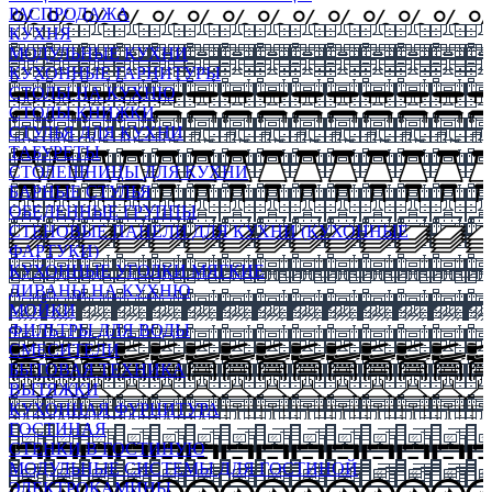
РАСПРОДАЖА
КУХНЯ
МОДУЛЬНЫЕ КУХНИ
КУХОННЫЕ ГАРНИТУРЫ
СТОЛЫ НА КУХНЮ
СТОЛЫ КНИЖКИ
СТУЛЬЯ ДЛЯ КУХНИ
ТАБУРЕТЫ
СТОЛЕШНИЦЫ ДЛЯ КУХНИ
БАРНЫЕ СТУЛЬЯ
ОБЕДЕННЫЕ ГРУППЫ
СТЕНОВЫЕ ПАНЕЛИ ДЛЯ КУХНИ (КУХОННЫЕ
ФАРТУКИ)
КУХОННЫЕ УГОЛКИ МЯГКИЕ
ДИВАНЫ НА КУХНЮ
МОЙКИ
ФИЛЬТРЫ ДЛЯ ВОДЫ
СМЕСИТЕЛИ
БЫТОВАЯ ТЕХНИКА
ВЫТЯЖКИ
КУХОННАЯ ФУРНИТУРА
ГОСТИНАЯ
СТЕНКИ В ГОСТИНУЮ
МОДУЛЬНЫЕ СИСТЕМЫ ДЛЯ ГОСТИНОЙ
ЭЛЕКТРОКАМИНЫ