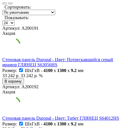
Сортировать:
Показывать:
Артикул: А200191
Акция
Стеновая панель Duropal - Цвет: Потрескавшийся серый
мрамор ГЛЯНЕЦ S63056HS
Размер:
ШxГxВ -
4100
x
1300
x
9.2
мм
33 242 р.
33 242 р.
%
В корзину
Артикул: А200192
Акция
Стеновая панель Duropal - Цвет: Тибет ГЛЯНЕЦ S64012HS
Размер:
ШxГxВ -
4100
x
1300
x
9.2
мм