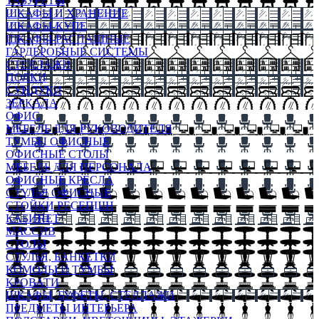
ТАБУРЕТЫ
ШКАФЫ И ХРАНЕНИЕ
ШКАФЫ-КУПЕ
ШКАФЫ-РАСПАШНЫЕ
ГАРДЕРОБНЫЕ СИСТЕМЫ
СТЕЛЛАЖИ
ПОЛКИ
СУНДУКИ
ЗЕРКАЛА
ОФИС
МЕБЕЛЬ ДЛЯ РУКОВОДИТЕЛЯ
ТУМБЫ ОФИСНЫЕ
ОФИСНЫЕ СТОЛЫ
МЕБЕЛЬ ДЛЯ ПЕРСОНАЛА
ОФИСНЫЕ КРЕСЛА
СТУЛЬЯ ОФИСНЫЕ
СТОЙКИ РЕСЕПШН
КАБИНЕТ
МАССИВ
СТОЛЫ
СТУЛЬЯ, БАНКЕТКИ
КОМОДЫ И ТУМБЫ
КРОВАТИ
ШКАФЫ, БУФЕТЫ, СТЕЛЛАЖИ
ПРЕДМЕТЫ ИНТЕРЬЕРА