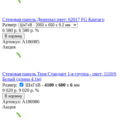
Стеновая панель Дюропал цвет: 62017 FG Картаго
Размер:
6 580 р.
6 580 р.
%
В корзину
Артикул: А186985
Акция
Стеновая панель Троя Стандарт 1-я группа - цвет: 1110/S
Белый (длина 4.1м)
Размер:
ШxГxВ -
4100
x
600
x
6
мм
9 020 р.
9 020 р.
%
В корзину
Артикул: А186986
Акция