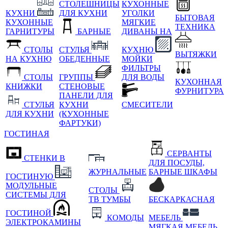
СТОЛЕШНИЦЫ
КУХОННЫЕ
КУХНИ
ДЛЯ КУХНИ
УГОЛКИ
БЫТОВАЯ
КУХОННЫЕ
МЯГКИЕ
ТЕХНИКА
ГАРНИТУРЫ
БАРНЫЕ
ДИВАНЫ НА
СТОЛЫ
СТУЛЬЯ
КУХНЮ
ВЫТЯЖКИ
НА КУХНЮ
ОБЕДЕННЫЕ
МОЙКИ
ФИЛЬТРЫ
СТОЛЫ
ГРУППЫ
ДЛЯ ВОДЫ
КУХОННАЯ
КНИЖКИ
СТЕНОВЫЕ
ФУРНИТУРА
ПАНЕЛИ ДЛЯ
СТУЛЬЯ
КУХНИ
СМЕСИТЕЛИ
ДЛЯ КУХНИ
(КУХОННЫЕ
ФАРТУКИ)
ГОСТИНАЯ
СЕРВАНТЫ
СТЕНКИ В
ДЛЯ ПОСУДЫ,
ЖУРНАЛЬНЫЕ
БАРНЫЕ ШКАФЫ
ГОСТИНУЮ
МОДУЛЬНЫЕ
СТОЛЫ
СИСТЕМЫ ДЛЯ
ТВ ТУМБЫ
БЕСКАРКАСНАЯ
ГОСТИНОЙ
КОМОДЫ
МЕБЕЛЬ
ЭЛЕКТРОКАМИНЫ
МЯГКАЯ МЕБЕЛЬ