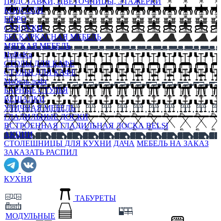
ПОДСТАВКИ, ЦВЕТОЧНИЦЫ, ЭТАЖЕРКИ
КОНСОЛИ
БЮРО
СУНДУКИ
БЕСКАРКАСНАЯ МЕБЕЛЬ
МЯГКАЯ МЕБЕЛЬ
HoReKa
СТОЛЫ ДЛЯ КАФЕ
СТУЛЬЯ ДЛЯ КАФЕ
Мебель лофт
БАРНЫЕ СТУЛЬЯ
ВЕШАЛКИ
УЛИЧНАЯ МЕБЕЛЬ
ГЛАДИЛЬНЫЕ ДОСКИ
ВСТРОЕННАЯ ГЛАДИЛЬНАЯ ДОСКА BELSI
АКЦИИ
СТОЛЕШНИЦЫ ДЛЯ КУХНИ
ДАЧА
МЕБЕЛЬ НА ЗАКАЗ
ЗАКАЗАТЬ РАСПИЛ
КУХНЯ
ТАБУРЕТЫ
МОДУЛЬНЫЕ