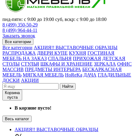
пнд-пятн: с 9:00 до 19:00 суб, вскр: с 9:00 до 18:00
8 (499) 350-50-29
8 (499) 964-44-11
Заказать звонок
Все категории
Все категории
АКЦИЯ!! ВЫСТАВОЧНЫЕ ОБРАЗЦЫ
РАСПРОДАЖА
ДВЕРИ КУПЕ
КУХНЯ
ГОСТИНАЯ
МЕБЕЛЬ НА ЗАКАЗ
СПАЛЬНЯ
ПРИХОЖАЯ
ДЕТСКАЯ
СТОЛЫ
СТУЛЬЯ
ШКАФЫ И ХРАНЕНИЕ
ЗЕРКАЛА
ОФИС
МАССИВ
ПРЕДМЕТЫ ИНТЕРЬЕРА
БЕСКАРКАСНАЯ
МЕБЕЛЬ
МЯГКАЯ МЕБЕЛЬ
HoReKa
ДАЧА
ГЛАДИЛЬНЫЕ
ДОСКИ
АКЦИИ
Найти
Корзина
пуста
В корзине пусто!
Весь каталог
АКЦИЯ!! ВЫСТАВОЧНЫЕ ОБРАЗЦЫ