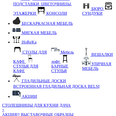
ПОДСТАВКИ, ЦВЕТОЧНИЦЫ,
БЮРО
ЭТАЖЕРКИ
КОНСОЛИ
СУНДУКИ
БЕСКАРКАСНАЯ МЕБЕЛЬ
МЯГКАЯ МЕБЕЛЬ
HoReKa
СТОЛЫ ДЛЯ
Мебель
ВЕШАЛКИ
КАФЕ
лофт
УЛИЧНАЯ
СТУЛЬЯ ДЛЯ
БАРНЫЕ
МЕБЕЛЬ
КАФЕ
СТУЛЬЯ
ГЛАДИЛЬНЫЕ ДОСКИ
ВСТРОЕННАЯ ГЛАДИЛЬНАЯ ДОСКА BELSI
АКЦИИ
СТОЛЕШНИЦЫ ДЛЯ КУХНИ
ДАЧА
×
АКЦИЯ!! ВЫСТАВОЧНЫЕ ОБРАЗЦЫ