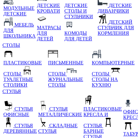
ДЕТСКИЕ
ДЕТСКИЕ
ДЕТСКИЕ
МОДУЛЬНЫЕ
КРОВАТИ
СТОЛЫ И
ДИВАНЧИКИ
ДЕТСКИЕ
СТУЛЬЧИКИ
ДЕТСКИЙ
МЕБЕЛЬ
МАТРАСЫ
СТУЛЬЧИК ДЛЯ
ДЛЯ
ДЛЯ
КОМОДЫ
КОРМЛЕНИЯ
ШКОЛЬНИКА
ДЕТЕЙ
ДЛЯ ДЕТЕЙ
СТОЛЫ
ПЛАСТИКОВЫЕ
ПИСЬМЕННЫЕ
КОМПЬЮТЕРНЫЕ
СТОЛЫ
СТОЛЫ
СТОЛЫ
ТУАЛЕТНЫЕ
ЖУРНАЛЬНЫЕ
СТОЛЫ НА
СТОЛИКИ
СТОЛЫ
КУХНЮ
СТУЛЬЯ
СТУЛЬЯ
СТУЛЬЯ
ПЛАСТИКОВЫЕ
ОФИС
ОФИСНЫЕ
МЕТАЛЛИЧЕСКИЕ
КРЕСЛА И
КРЕС
СТУЛЬЯ
СКЛАДНЫЕ
СТУЛЬЯ
ДЕРЕВЯННЫЕ
СТУЛЬЯ
БАРНЫЕ
ТАБУ
СТУЛЬЯ