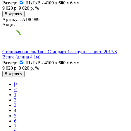
Размер:
ШxГxВ -
4100
x
600
x
6
мм
9 020 р.
9 020 р.
%
В корзину
Артикул: А186989
Акция
Стеновая панель Троя Стандарт 1-я группа - цвет: 2017/S
Венге (длина 4.1м)
Размер:
ШxГxВ -
4100
x
600
x
6
мм
9 020 р.
9 020 р.
%
В корзину
|<
<
1
2
3
4
5
6
7