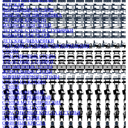
ДЕТСКАЯ
МОДУЛЬНЫЕ ДЕТСКИЕ
МЕБЕЛЬ ДЛЯ ШКОЛЬНИКА
ДЕТСКИЕ КРОВАТИ
МАТРАСЫ ДЛЯ ДЕТЕЙ
ДЕТСКИЕ СТОЛЫ И СТУЛЬЧИКИ
КОМОДЫ ДЛЯ ДЕТЕЙ
ДЕТСКИЕ ДИВАНЧИКИ
ДЕТСКИЙ СТУЛЬЧИК ДЛЯ КОРМЛЕНИЯ
СТОЛЫ
ПЛАСТИКОВЫЕ СТОЛЫ
ТУАЛЕТНЫЕ СТОЛИКИ
ПИСЬМЕННЫЕ СТОЛЫ
ЖУРНАЛЬНЫЕ СТОЛЫ
КОМПЬЮТЕРНЫЕ СТОЛЫ
СТОЛЫ НА КУХНЮ
СТУЛЬЯ
СТУЛЬЯ ОФИСНЫЕ
СТУЛЬЯ ДЕРЕВЯННЫЕ
СТУЛЬЯ МЕТАЛЛИЧЕСКИЕ
СКЛАДНЫЕ СТУЛЬЯ
ПЛАСТИКОВЫЕ КРЕСЛА И СТУЛЬЯ
БАРНЫЕ СТУЛЬЯ
ОФИСНЫЕ КРЕСЛА