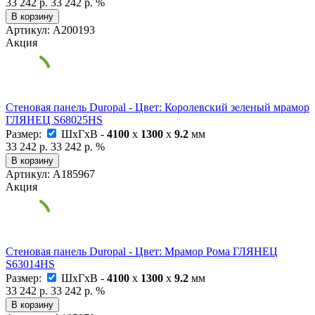
33 242 р.
33 242 р.
%
В корзину
Артикул: А200193
Акция
Стеновая панель Duropal - Цвет: Королевский зеленый мрамор
ГЛЯНЕЦ S68025HS
Размер:
ШxГxВ -
4100
x
1300
x
9.2
мм
33 242 р.
33 242 р.
%
В корзину
Артикул: А185967
Акция
Стеновая панель Duropal - Цвет: Мрамор Рома ГЛЯНЕЦ
S63014HS
Размер:
ШxГxВ -
4100
x
1300
x
9.2
мм
33 242 р.
33 242 р.
%
В корзину