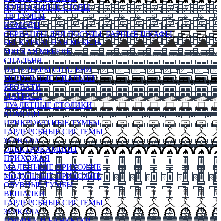
ЖУРНАЛЬНЫЕ СТОЛЫ
ТВ ТУМБЫ
КОМОДЫ
СЕРВАНТЫ ДЛЯ ПОСУДЫ, БАРНЫЕ ШКАФЫ
БЕСКАРКАСНАЯ МЕБЕЛЬ
МЯГКАЯ МЕБЕЛЬ
СПАЛЬНЯ
ИНТЕРЬЕРЫ СПАЛЬНИ
МОДУЛЬНЫЕ СПАЛЬНИ
КРОВАТИ
МАТРАСЫ
ТУАЛЕТНЫЕ СТОЛИКИ
КОМОДЫ
ПРИКРОВАТНЫЕ ТУМБЫ
ГАРДЕРОБНЫЕ СИСТЕМЫ
ЗЕРКАЛА
ЭЛЕКТРОКАМИНЫ
ПРИХОЖАЯ
МАЛЕНЬКИЕ ПРИХОЖИЕ
МОДУЛЬНЫЕ ПРИХОЖИЕ
ОБУВНЫЕ ТУМБЫ
ВЕШАЛКИ
ГАРДЕРОБНЫЕ СИСТЕМЫ
ЗЕРКАЛА
ПУФИКИ И БАНКЕТКИ