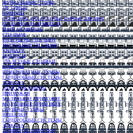
ЖУРНАЛЬНЫЕ СТОЛЫ
ТВ ТУМБЫ
КОМОДЫ
СЕРВАНТЫ ДЛЯ ПОСУДЫ, БАРНЫЕ ШКАФЫ
БЕСКАРКАСНАЯ МЕБЕЛЬ
МЯГКАЯ МЕБЕЛЬ
СПАЛЬНЯ
ИНТЕРЬЕРЫ СПАЛЬНИ
МОДУЛЬНЫЕ СПАЛЬНИ
КРОВАТИ
МАТРАСЫ
ТУАЛЕТНЫЕ СТОЛИКИ
КОМОДЫ
ПРИКРОВАТНЫЕ ТУМБЫ
ГАРДЕРОБНЫЕ СИСТЕМЫ
ЗЕРКАЛА
ЭЛЕКТРОКАМИНЫ
ПРИХОЖАЯ
МАЛЕНЬКИЕ ПРИХОЖИЕ
МОДУЛЬНЫЕ ПРИХОЖИЕ
ОБУВНЫЕ ТУМБЫ
ВЕШАЛКИ
ГАРДЕРОБНЫЕ СИСТЕМЫ
ЗЕРКАЛА
ПУФИКИ И БАНКЕТКИ