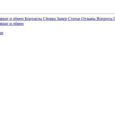
зврат и обмен
Контакты
Сборка
Замер
Статьи
Отзывы
Вопросы
зврат и обмен
ли