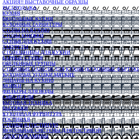
АКЦИЯ!! ВЫСТАВОЧНЫЕ ОБРАЗЦЫ
РАСПРОДАЖА
КУХНЯ
МОДУЛЬНЫЕ КУХНИ
КУХОННЫЕ ГАРНИТУРЫ
СТОЛЫ НА КУХНЮ
СТОЛЫ КНИЖКИ
СТУЛЬЯ ДЛЯ КУХНИ
ТАБУРЕТЫ
СТОЛЕШНИЦЫ ДЛЯ КУХНИ
БАРНЫЕ СТУЛЬЯ
ОБЕДЕННЫЕ ГРУППЫ
СТЕНОВЫЕ ПАНЕЛИ ДЛЯ КУХНИ (КУХОННЫЕ ФАРТУКИ
КУХОННЫЕ УГОЛКИ МЯГКИЕ
ДИВАНЫ НА КУХНЮ
МОЙКИ
ФИЛЬТРЫ ДЛЯ ВОДЫ
СМЕСИТЕЛИ
БЫТОВАЯ ТЕХНИКА
ВЫТЯЖКИ
КУХОННАЯ ФУРНИТУРА
ГОСТИНАЯ
СТЕНКИ В ГОСТИНУЮ
МОДУЛЬНЫЕ СИСТЕМЫ ДЛЯ ГОСТИНОЙ
ЭЛЕКТРОКАМИНЫ