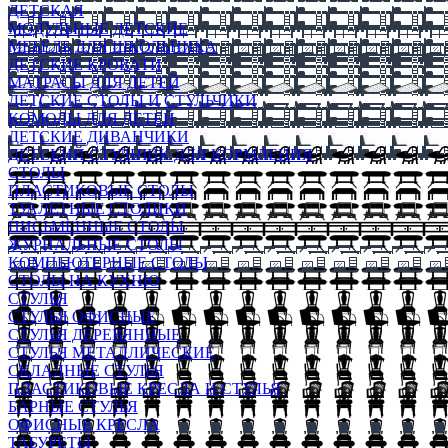
ДЕТСКАЯ
МОДУЛЬНЫЕ ДЕТСКИЕ
МЕБЕЛЬ ДЛЯ ШКОЛЬНИКА
ДЕТСКИЕ КРОВАТИ
МАТРАСЫ ДЛЯ ДЕТЕЙ
ДЕТСКИЕ СТОЛЫ И СТУЛЬЧИКИ
КОМОДЫ ДЛЯ ДЕТЕЙ
ДЕТСКИЕ ДИВАНЧИКИ
ДЕТСКИЙ СТУЛЬЧИК ДЛЯ КОРМЛЕНИЯ
СТОЛЫ
ПЛАСТИКОВЫЕ СТОЛЫ
ТУАЛЕТНЫЕ СТОЛИКИ
ПИСЬМЕННЫЕ СТОЛЫ
ЖУРНАЛЬНЫЕ СТОЛЫ
КОМПЬЮТЕРНЫЕ СТОЛЫ
СТОЛЫ НА КУХНЮ
СТУЛЬЯ
СТУЛЬЯ ОФИСНЫЕ
СТУЛЬЯ ДЕРЕВЯННЫЕ
СТУЛЬЯ МЕТАЛЛИЧЕСКИЕ
СКЛАДНЫЕ СТУЛЬЯ
ПЛАСТИКОВЫЕ КРЕСЛА И СТУЛЬЯ
БАРНЫЕ СТУЛЬЯ
ОФИСНЫЕ КРЕСЛА
ТАБУРЕТЫ