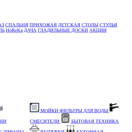
АЗ
СПАЛЬНЯ
ПРИХОЖАЯ
ДЕТСКАЯ
СТОЛЫ
СТУЛЬЯ
ЛЬ
HoReKa
ДАЧА
ГЛАДИЛЬНЫЕ ДОСКИ
АКЦИИ
МОЙКИ
ФИЛЬТРЫ ДЛЯ ВОДЫ
ХНИ
СМЕСИТЕЛИ
БЫТОВАЯ ТЕХНИКА
Е
ДИВАНЫ
ВЫТЯЖКИ
КУХОННАЯ