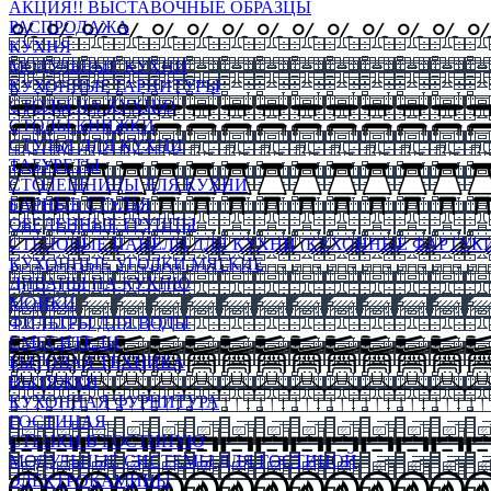
АКЦИЯ!! ВЫСТАВОЧНЫЕ ОБРАЗЦЫ
РАСПРОДАЖА
КУХНЯ
МОДУЛЬНЫЕ КУХНИ
КУХОННЫЕ ГАРНИТУРЫ
СТОЛЫ НА КУХНЮ
СТОЛЫ КНИЖКИ
СТУЛЬЯ ДЛЯ КУХНИ
ТАБУРЕТЫ
СТОЛЕШНИЦЫ ДЛЯ КУХНИ
БАРНЫЕ СТУЛЬЯ
ОБЕДЕННЫЕ ГРУППЫ
СТЕНОВЫЕ ПАНЕЛИ ДЛЯ КУХНИ (КУХОННЫЕ ФАРТУКИ
КУХОННЫЕ УГОЛКИ МЯГКИЕ
ДИВАНЫ НА КУХНЮ
МОЙКИ
ФИЛЬТРЫ ДЛЯ ВОДЫ
СМЕСИТЕЛИ
БЫТОВАЯ ТЕХНИКА
ВЫТЯЖКИ
КУХОННАЯ ФУРНИТУРА
ГОСТИНАЯ
СТЕНКИ В ГОСТИНУЮ
МОДУЛЬНЫЕ СИСТЕМЫ ДЛЯ ГОСТИНОЙ
ЭЛЕКТРОКАМИНЫ