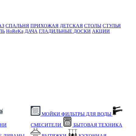
АЗ
СПАЛЬНЯ
ПРИХОЖАЯ
ДЕТСКАЯ
СТОЛЫ
СТУЛЬЯ
ЛЬ
HoReKa
ДАЧА
ГЛАДИЛЬНЫЕ ДОСКИ
АКЦИИ
МОЙКИ
ФИЛЬТРЫ ДЛЯ ВОДЫ
ХНИ
СМЕСИТЕЛИ
БЫТОВАЯ ТЕХНИКА
Е
ДИВАНЫ
ВЫТЯЖКИ
КУХОННАЯ