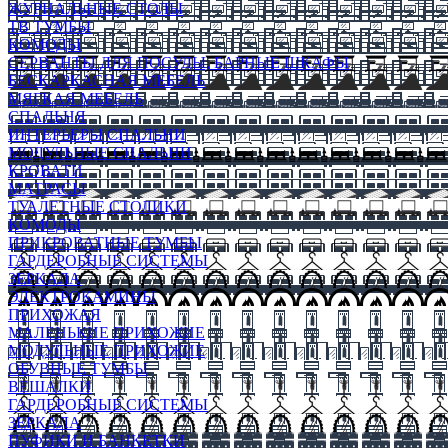
ЖУРНАЛЬНЫЕ СТОЛЫ
ТВ ТУМБЫ
КОМОДЫ
СЕРВАНТЫ ДЛЯ ПОСУДЫ, БАРНЫЕ ШКАФЫ
БЕСКАРКАСНАЯ МЕБЕЛЬ
МЯГКАЯ МЕБЕЛЬ
СПАЛЬНЯ
ИНТЕРЬЕРЫ СПАЛЬНИ
МОДУЛЬНЫЕ СПАЛЬНИ
КРОВАТИ
МАТРАСЫ
ТУАЛЕТНЫЕ СТОЛИКИ
КОМОДЫ
ПРИКРОВАТНЫЕ ТУМБЫ
ГАРДЕРОБНЫЕ СИСТЕМЫ
ЗЕРКАЛА
ЭЛЕКТРОКАМИНЫ
ПРИХОЖАЯ
МАЛЕНЬКИЕ ПРИХОЖИЕ
МОДУЛЬНЫЕ ПРИХОЖИЕ
ОБУВНЫЕ ТУМБЫ
ВЕШАЛКИ
ГАРДЕРОБНЫЕ СИСТЕМЫ
ЗЕРКАЛА
ПУФИКИ И БАНКЕТКИ