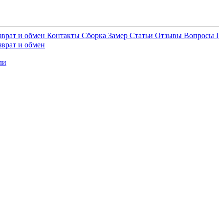
зврат и обмен
Контакты
Сборка
Замер
Статьи
Отзывы
Вопросы
зврат и обмен
ли