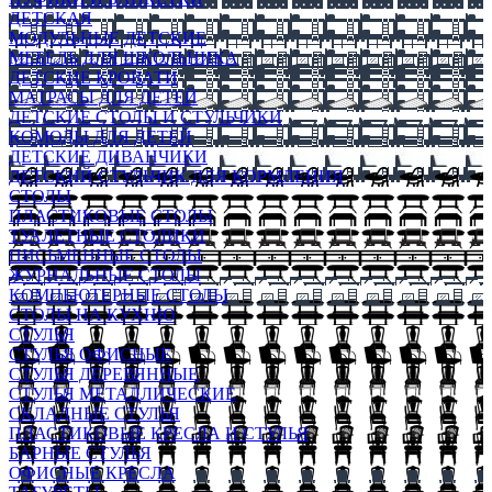
ДЕТСКАЯ
МОДУЛЬНЫЕ ДЕТСКИЕ
МЕБЕЛЬ ДЛЯ ШКОЛЬНИКА
ДЕТСКИЕ КРОВАТИ
МАТРАСЫ ДЛЯ ДЕТЕЙ
ДЕТСКИЕ СТОЛЫ И СТУЛЬЧИКИ
КОМОДЫ ДЛЯ ДЕТЕЙ
ДЕТСКИЕ ДИВАНЧИКИ
ДЕТСКИЙ СТУЛЬЧИК ДЛЯ КОРМЛЕНИЯ
СТОЛЫ
ПЛАСТИКОВЫЕ СТОЛЫ
ТУАЛЕТНЫЕ СТОЛИКИ
ПИСЬМЕННЫЕ СТОЛЫ
ЖУРНАЛЬНЫЕ СТОЛЫ
КОМПЬЮТЕРНЫЕ СТОЛЫ
СТОЛЫ НА КУХНЮ
СТУЛЬЯ
СТУЛЬЯ ОФИСНЫЕ
СТУЛЬЯ ДЕРЕВЯННЫЕ
СТУЛЬЯ МЕТАЛЛИЧЕСКИЕ
СКЛАДНЫЕ СТУЛЬЯ
ПЛАСТИКОВЫЕ КРЕСЛА И СТУЛЬЯ
БАРНЫЕ СТУЛЬЯ
ОФИСНЫЕ КРЕСЛА