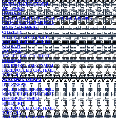
ЖУРНАЛЬНЫЕ СТОЛЫ
ТВ ТУМБЫ
КОМОДЫ
СЕРВАНТЫ ДЛЯ ПОСУДЫ, БАРНЫЕ ШКАФЫ
БЕСКАРКАСНАЯ МЕБЕЛЬ
МЯГКАЯ МЕБЕЛЬ
СПАЛЬНЯ
ИНТЕРЬЕРЫ СПАЛЬНИ
МОДУЛЬНЫЕ СПАЛЬНИ
КРОВАТИ
МАТРАСЫ
ТУАЛЕТНЫЕ СТОЛИКИ
КОМОДЫ
ПРИКРОВАТНЫЕ ТУМБЫ
ГАРДЕРОБНЫЕ СИСТЕМЫ
ЗЕРКАЛА
ЭЛЕКТРОКАМИНЫ
ПРИХОЖАЯ
МАЛЕНЬКИЕ ПРИХОЖИЕ
МОДУЛЬНЫЕ ПРИХОЖИЕ
ОБУВНЫЕ ТУМБЫ
ВЕШАЛКИ
ГАРДЕРОБНЫЕ СИСТЕМЫ
ЗЕРКАЛА
ПУФИКИ И БАНКЕТКИ