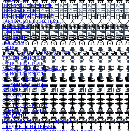
ТАБУРЕТЫ
ШКАФЫ И ХРАНЕНИЕ
ШКАФЫ-КУПЕ
ШКАФЫ-РАСПАШНЫЕ
ГАРДЕРОБНЫЕ СИСТЕМЫ
СТЕЛЛАЖИ
ПОЛКИ
СУНДУКИ
ЗЕРКАЛА
ОФИС
МЕБЕЛЬ ДЛЯ РУКОВОДИТЕЛЯ
ТУМБЫ ОФИСНЫЕ
ОФИСНЫЕ СТОЛЫ
МЕБЕЛЬ ДЛЯ ПЕРСОНАЛА
ОФИСНЫЕ КРЕСЛА
СТУЛЬЯ ОФИСНЫЕ
СТОЙКИ РЕСЕПШН
КАБИНЕТ
МАССИВ
СТОЛЫ
СТУЛЬЯ, БАНКЕТКИ
КОМОДЫ И ТУМБЫ
КРОВАТИ
ШКАФЫ, БУФЕТЫ, СТЕЛЛАЖИ
ПРЕДМЕТЫ ИНТЕРЬЕРА