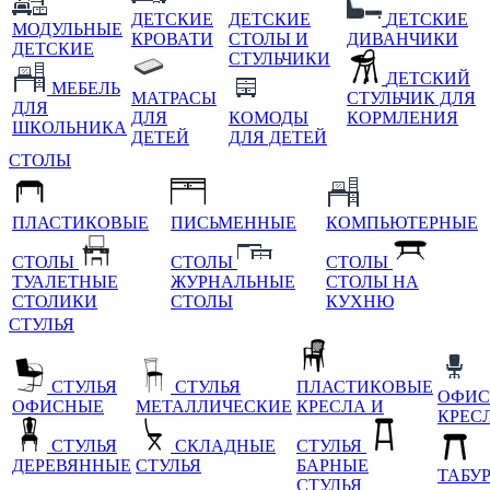
ДЕТСКИЕ
ДЕТСКИЕ
ДЕТСКИЕ
МОДУЛЬНЫЕ
КРОВАТИ
СТОЛЫ И
ДИВАНЧИКИ
ДЕТСКИЕ
СТУЛЬЧИКИ
ДЕТСКИЙ
МЕБЕЛЬ
МАТРАСЫ
СТУЛЬЧИК ДЛЯ
ДЛЯ
ДЛЯ
КОМОДЫ
КОРМЛЕНИЯ
ШКОЛЬНИКА
ДЕТЕЙ
ДЛЯ ДЕТЕЙ
СТОЛЫ
ПЛАСТИКОВЫЕ
ПИСЬМЕННЫЕ
КОМПЬЮТЕРНЫЕ
СТОЛЫ
СТОЛЫ
СТОЛЫ
ТУАЛЕТНЫЕ
ЖУРНАЛЬНЫЕ
СТОЛЫ НА
СТОЛИКИ
СТОЛЫ
КУХНЮ
СТУЛЬЯ
СТУЛЬЯ
СТУЛЬЯ
ПЛАСТИКОВЫЕ
ОФИС
ОФИСНЫЕ
МЕТАЛЛИЧЕСКИЕ
КРЕСЛА И
КРЕС
СТУЛЬЯ
СКЛАДНЫЕ
СТУЛЬЯ
ДЕРЕВЯННЫЕ
СТУЛЬЯ
БАРНЫЕ
ТАБУ
СТУЛЬЯ