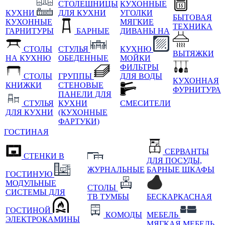
СТОЛЕШНИЦЫ
КУХОННЫЕ
КУХНИ
ДЛЯ КУХНИ
УГОЛКИ
БЫТОВАЯ
КУХОННЫЕ
МЯГКИЕ
ТЕХНИКА
ГАРНИТУРЫ
БАРНЫЕ
ДИВАНЫ НА
СТОЛЫ
СТУЛЬЯ
КУХНЮ
ВЫТЯЖКИ
НА КУХНЮ
ОБЕДЕННЫЕ
МОЙКИ
ФИЛЬТРЫ
СТОЛЫ
ГРУППЫ
ДЛЯ ВОДЫ
КУХОННАЯ
КНИЖКИ
СТЕНОВЫЕ
ФУРНИТУРА
ПАНЕЛИ ДЛЯ
СТУЛЬЯ
КУХНИ
СМЕСИТЕЛИ
ДЛЯ КУХНИ
(КУХОННЫЕ
ФАРТУКИ)
ГОСТИНАЯ
СЕРВАНТЫ
СТЕНКИ В
ДЛЯ ПОСУДЫ,
ЖУРНАЛЬНЫЕ
БАРНЫЕ ШКАФЫ
ГОСТИНУЮ
МОДУЛЬНЫЕ
СТОЛЫ
СИСТЕМЫ ДЛЯ
ТВ ТУМБЫ
БЕСКАРКАСНАЯ
ГОСТИНОЙ
КОМОДЫ
МЕБЕЛЬ
ЭЛЕКТРОКАМИНЫ
МЯГКАЯ МЕБЕЛЬ