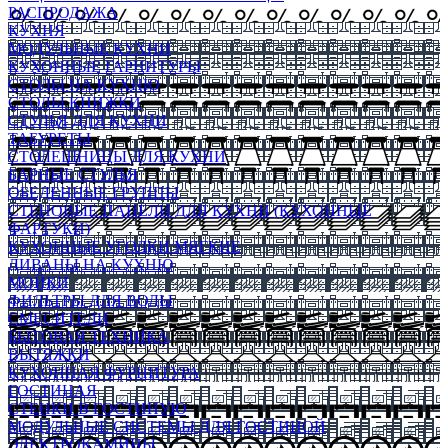
РАСПРОДАЖА
КУХНЯ
МОДУЛЬНЫЕ КУХНИ
КУХОННЫЕ ГАРНИТУРЫ
СТОЛЫ НА КУХНЮ
СТОЛЫ КНИЖКИ
СТУЛЬЯ ДЛЯ КУХНИ
ТАБУРЕТЫ
СТОЛЕШНИЦЫ ДЛЯ КУХНИ
БАРНЫЕ СТУЛЬЯ
ОБЕДЕННЫЕ ГРУППЫ
СТЕНОВЫЕ ПАНЕЛИ ДЛЯ КУХНИ (КУХОННЫЕ
ФАРТУКИ)
КУХОННЫЕ УГОЛКИ МЯГКИЕ
ДИВАНЫ НА КУХНЮ
МОЙКИ
ФИЛЬТРЫ ДЛЯ ВОДЫ
СМЕСИТЕЛИ
БЫТОВАЯ ТЕХНИКА
ВЫТЯЖКИ
КУХОННАЯ ФУРНИТУРА
ГОСТИНАЯ
СТЕНКИ В ГОСТИНУЮ
МОДУЛЬНЫЕ СИСТЕМЫ ДЛЯ ГОСТИНОЙ
ЭЛЕКТРОКАМИНЫ