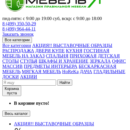
пнд-пятн: с 9:00 до 19:00 суб, вскр: с 9:00 до 18:00
8 (499) 350-50-29
8 (499) 964-44-11
Заказать звонок
Все категории
Все категории
АКЦИЯ!! ВЫСТАВОЧНЫЕ ОБРАЗЦЫ
РАСПРОДАЖА
ДВЕРИ КУПЕ
КУХНЯ
ГОСТИНАЯ
МЕБЕЛЬ НА ЗАКАЗ
СПАЛЬНЯ
ПРИХОЖАЯ
ДЕТСКАЯ
СТОЛЫ
СТУЛЬЯ
ШКАФЫ И ХРАНЕНИЕ
ЗЕРКАЛА
ОФИС
МАССИВ
ПРЕДМЕТЫ ИНТЕРЬЕРА
БЕСКАРКАСНАЯ
МЕБЕЛЬ
МЯГКАЯ МЕБЕЛЬ
HoReKa
ДАЧА
ГЛАДИЛЬНЫЕ
ДОСКИ
АКЦИИ
Найти
Корзина
пуста
В корзине пусто!
Весь каталог
АКЦИЯ!! ВЫСТАВОЧНЫЕ ОБРАЗЦЫ