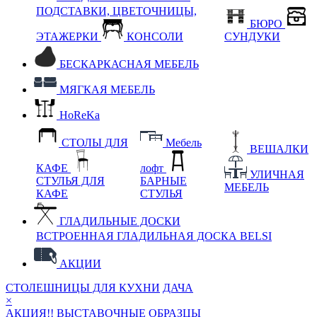
ПОДСТАВКИ, ЦВЕТОЧНИЦЫ,
БЮРО
ЭТАЖЕРКИ
КОНСОЛИ
СУНДУКИ
БЕСКАРКАСНАЯ МЕБЕЛЬ
МЯГКАЯ МЕБЕЛЬ
HoReKa
СТОЛЫ ДЛЯ
Мебель
ВЕШАЛКИ
КАФЕ
лофт
УЛИЧНАЯ
СТУЛЬЯ ДЛЯ
БАРНЫЕ
МЕБЕЛЬ
КАФЕ
СТУЛЬЯ
ГЛАДИЛЬНЫЕ ДОСКИ
ВСТРОЕННАЯ ГЛАДИЛЬНАЯ ДОСКА BELSI
АКЦИИ
СТОЛЕШНИЦЫ ДЛЯ КУХНИ
ДАЧА
×
АКЦИЯ!! ВЫСТАВОЧНЫЕ ОБРАЗЦЫ