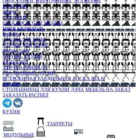
ПОДСТАВКИ, ЦВЕТОЧНИЦЫ, ЭТАЖЕРКИ
КОНСОЛИ
БЮРО
СУНДУКИ
БЕСКАРКАСНАЯ МЕБЕЛЬ
МЯГКАЯ МЕБЕЛЬ
HoReKa
СТОЛЫ ДЛЯ КАФЕ
СТУЛЬЯ ДЛЯ КАФЕ
Мебель лофт
БАРНЫЕ СТУЛЬЯ
ВЕШАЛКИ
УЛИЧНАЯ МЕБЕЛЬ
ГЛАДИЛЬНЫЕ ДОСКИ
ВСТРОЕННАЯ ГЛАДИЛЬНАЯ ДОСКА BELSI
АКЦИИ
СТОЛЕШНИЦЫ ДЛЯ КУХНИ
ДАЧА
МЕБЕЛЬ НА ЗАКАЗ
ЗАКАЗАТЬ РАСПИЛ
КУХНЯ
ТАБУРЕТЫ
МОДУЛЬНЫЕ