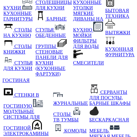
СТОЛЕШНИЦЫ
КУХОННЫЕ
КУХНИ
ДЛЯ КУХНИ
УГОЛКИ
БЫТОВАЯ
КУХОННЫЕ
МЯГКИЕ
ТЕХНИКА
ГАРНИТУРЫ
БАРНЫЕ
ДИВАНЫ НА
СТОЛЫ
СТУЛЬЯ
КУХНЮ
ВЫТЯЖКИ
НА КУХНЮ
ОБЕДЕННЫЕ
МОЙКИ
ФИЛЬТРЫ
СТОЛЫ
ГРУППЫ
ДЛЯ ВОДЫ
КУХОННАЯ
КНИЖКИ
СТЕНОВЫЕ
ФУРНИТУРА
ПАНЕЛИ ДЛЯ
СТУЛЬЯ
КУХНИ
СМЕСИТЕЛИ
ДЛЯ КУХНИ
(КУХОННЫЕ
ФАРТУКИ)
ГОСТИНАЯ
СЕРВАНТЫ
СТЕНКИ В
ДЛЯ ПОСУДЫ,
ЖУРНАЛЬНЫЕ
БАРНЫЕ ШКАФЫ
ГОСТИНУЮ
МОДУЛЬНЫЕ
СТОЛЫ
СИСТЕМЫ ДЛЯ
ТВ ТУМБЫ
БЕСКАРКАСНАЯ
ГОСТИНОЙ
КОМОДЫ
МЕБЕЛЬ
ЭЛЕКТРОКАМИНЫ
МЯГКАЯ МЕБЕЛЬ