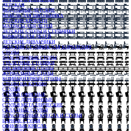
ДЕТСКАЯ
МОДУЛЬНЫЕ ДЕТСКИЕ
МЕБЕЛЬ ДЛЯ ШКОЛЬНИКА
ДЕТСКИЕ КРОВАТИ
МАТРАСЫ ДЛЯ ДЕТЕЙ
ДЕТСКИЕ СТОЛЫ И СТУЛЬЧИКИ
КОМОДЫ ДЛЯ ДЕТЕЙ
ДЕТСКИЕ ДИВАНЧИКИ
ДЕТСКИЙ СТУЛЬЧИК ДЛЯ КОРМЛЕНИЯ
СТОЛЫ
ПЛАСТИКОВЫЕ СТОЛЫ
ТУАЛЕТНЫЕ СТОЛИКИ
ПИСЬМЕННЫЕ СТОЛЫ
ЖУРНАЛЬНЫЕ СТОЛЫ
КОМПЬЮТЕРНЫЕ СТОЛЫ
СТОЛЫ НА КУХНЮ
СТУЛЬЯ
СТУЛЬЯ ОФИСНЫЕ
СТУЛЬЯ ДЕРЕВЯННЫЕ
СТУЛЬЯ МЕТАЛЛИЧЕСКИЕ
СКЛАДНЫЕ СТУЛЬЯ
ПЛАСТИКОВЫЕ КРЕСЛА И СТУЛЬЯ
БАРНЫЕ СТУЛЬЯ
ОФИСНЫЕ КРЕСЛА