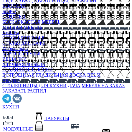
ПОДСТАВКИ, ЦВЕТОЧНИЦЫ, ЭТАЖЕРКИ
КОНСОЛИ
БЮРО
СУНДУКИ
БЕСКАРКАСНАЯ МЕБЕЛЬ
МЯГКАЯ МЕБЕЛЬ
HoReKa
СТОЛЫ ДЛЯ КАФЕ
СТУЛЬЯ ДЛЯ КАФЕ
Мебель лофт
БАРНЫЕ СТУЛЬЯ
ВЕШАЛКИ
УЛИЧНАЯ МЕБЕЛЬ
ГЛАДИЛЬНЫЕ ДОСКИ
ВСТРОЕННАЯ ГЛАДИЛЬНАЯ ДОСКА BELSI
АКЦИИ
СТОЛЕШНИЦЫ ДЛЯ КУХНИ
ДАЧА
МЕБЕЛЬ НА ЗАКАЗ
ЗАКАЗАТЬ РАСПИЛ
КУХНЯ
ТАБУРЕТЫ
МОДУЛЬНЫЕ