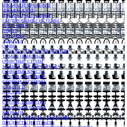
ТАБУРЕТЫ
ШКАФЫ И ХРАНЕНИЕ
ШКАФЫ-КУПЕ
ШКАФЫ-РАСПАШНЫЕ
ГАРДЕРОБНЫЕ СИСТЕМЫ
СТЕЛЛАЖИ
ПОЛКИ
СУНДУКИ
ЗЕРКАЛА
ОФИС
МЕБЕЛЬ ДЛЯ РУКОВОДИТЕЛЯ
ТУМБЫ ОФИСНЫЕ
ОФИСНЫЕ СТОЛЫ
МЕБЕЛЬ ДЛЯ ПЕРСОНАЛА
ОФИСНЫЕ КРЕСЛА
СТУЛЬЯ ОФИСНЫЕ
СТОЙКИ РЕСЕПШН
КАБИНЕТ
МАССИВ
СТОЛЫ
СТУЛЬЯ, БАНКЕТКИ
КОМОДЫ И ТУМБЫ
КРОВАТИ
ШКАФЫ, БУФЕТЫ, СТЕЛЛАЖИ
ПРЕДМЕТЫ ИНТЕРЬЕРА