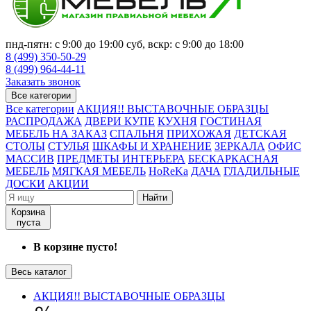
пнд-пятн: с 9:00 до 19:00 суб, вскр: с 9:00 до 18:00
8 (499) 350-50-29
8 (499) 964-44-11
Заказать звонок
Все категории
Все категории
АКЦИЯ!! ВЫСТАВОЧНЫЕ ОБРАЗЦЫ
РАСПРОДАЖА
ДВЕРИ КУПЕ
КУХНЯ
ГОСТИНАЯ
МЕБЕЛЬ НА ЗАКАЗ
СПАЛЬНЯ
ПРИХОЖАЯ
ДЕТСКАЯ
СТОЛЫ
СТУЛЬЯ
ШКАФЫ И ХРАНЕНИЕ
ЗЕРКАЛА
ОФИС
МАССИВ
ПРЕДМЕТЫ ИНТЕРЬЕРА
БЕСКАРКАСНАЯ
МЕБЕЛЬ
МЯГКАЯ МЕБЕЛЬ
HoReKa
ДАЧА
ГЛАДИЛЬНЫЕ
ДОСКИ
АКЦИИ
Найти
Корзина
пуста
В корзине пусто!
Весь каталог
АКЦИЯ!! ВЫСТАВОЧНЫЕ ОБРАЗЦЫ