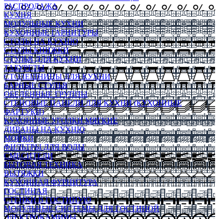
РАСПРОДАЖА
КУХНЯ
МОДУЛЬНЫЕ КУХНИ
КУХОННЫЕ ГАРНИТУРЫ
СТОЛЫ НА КУХНЮ
СТОЛЫ КНИЖКИ
СТУЛЬЯ ДЛЯ КУХНИ
ТАБУРЕТЫ
СТОЛЕШНИЦЫ ДЛЯ КУХНИ
БАРНЫЕ СТУЛЬЯ
ОБЕДЕННЫЕ ГРУППЫ
СТЕНОВЫЕ ПАНЕЛИ ДЛЯ КУХНИ (КУХОННЫЕ
ФАРТУКИ)
КУХОННЫЕ УГОЛКИ МЯГКИЕ
ДИВАНЫ НА КУХНЮ
МОЙКИ
ФИЛЬТРЫ ДЛЯ ВОДЫ
СМЕСИТЕЛИ
БЫТОВАЯ ТЕХНИКА
ВЫТЯЖКИ
КУХОННАЯ ФУРНИТУРА
ГОСТИНАЯ
СТЕНКИ В ГОСТИНУЮ
МОДУЛЬНЫЕ СИСТЕМЫ ДЛЯ ГОСТИНОЙ
ЭЛЕКТРОКАМИНЫ