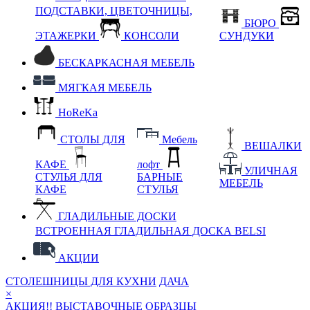
ПОДСТАВКИ, ЦВЕТОЧНИЦЫ,
БЮРО
ЭТАЖЕРКИ
КОНСОЛИ
СУНДУКИ
БЕСКАРКАСНАЯ МЕБЕЛЬ
МЯГКАЯ МЕБЕЛЬ
HoReKa
СТОЛЫ ДЛЯ
Мебель
ВЕШАЛКИ
КАФЕ
лофт
УЛИЧНАЯ
СТУЛЬЯ ДЛЯ
БАРНЫЕ
МЕБЕЛЬ
КАФЕ
СТУЛЬЯ
ГЛАДИЛЬНЫЕ ДОСКИ
ВСТРОЕННАЯ ГЛАДИЛЬНАЯ ДОСКА BELSI
АКЦИИ
СТОЛЕШНИЦЫ ДЛЯ КУХНИ
ДАЧА
×
АКЦИЯ!! ВЫСТАВОЧНЫЕ ОБРАЗЦЫ