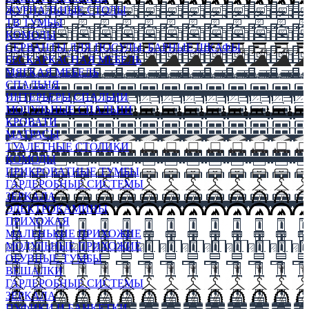
ЖУРНАЛЬНЫЕ СТОЛЫ
ТВ ТУМБЫ
КОМОДЫ
СЕРВАНТЫ ДЛЯ ПОСУДЫ, БАРНЫЕ ШКАФЫ
БЕСКАРКАСНАЯ МЕБЕЛЬ
МЯГКАЯ МЕБЕЛЬ
СПАЛЬНЯ
ИНТЕРЬЕРЫ СПАЛЬНИ
МОДУЛЬНЫЕ СПАЛЬНИ
КРОВАТИ
МАТРАСЫ
ТУАЛЕТНЫЕ СТОЛИКИ
КОМОДЫ
ПРИКРОВАТНЫЕ ТУМБЫ
ГАРДЕРОБНЫЕ СИСТЕМЫ
ЗЕРКАЛА
ЭЛЕКТРОКАМИНЫ
ПРИХОЖАЯ
МАЛЕНЬКИЕ ПРИХОЖИЕ
МОДУЛЬНЫЕ ПРИХОЖИЕ
ОБУВНЫЕ ТУМБЫ
ВЕШАЛКИ
ГАРДЕРОБНЫЕ СИСТЕМЫ
ЗЕРКАЛА
ПУФИКИ И БАНКЕТКИ