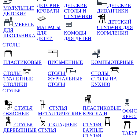
ДЕТСКИЕ
ДЕТСКИЕ
ДЕТСКИЕ
МОДУЛЬНЫЕ
КРОВАТИ
СТОЛЫ И
ДИВАНЧИКИ
ДЕТСКИЕ
СТУЛЬЧИКИ
ДЕТСКИЙ
МЕБЕЛЬ
МАТРАСЫ
СТУЛЬЧИК ДЛЯ
ДЛЯ
ДЛЯ
КОМОДЫ
КОРМЛЕНИЯ
ШКОЛЬНИКА
ДЕТЕЙ
ДЛЯ ДЕТЕЙ
СТОЛЫ
ПЛАСТИКОВЫЕ
ПИСЬМЕННЫЕ
КОМПЬЮТЕРНЫЕ
СТОЛЫ
СТОЛЫ
СТОЛЫ
ТУАЛЕТНЫЕ
ЖУРНАЛЬНЫЕ
СТОЛЫ НА
СТОЛИКИ
СТОЛЫ
КУХНЮ
СТУЛЬЯ
СТУЛЬЯ
СТУЛЬЯ
ПЛАСТИКОВЫЕ
ОФИС
ОФИСНЫЕ
МЕТАЛЛИЧЕСКИЕ
КРЕСЛА И
КРЕС
СТУЛЬЯ
СКЛАДНЫЕ
СТУЛЬЯ
ДЕРЕВЯННЫЕ
СТУЛЬЯ
БАРНЫЕ
ТАБУ
СТУЛЬЯ