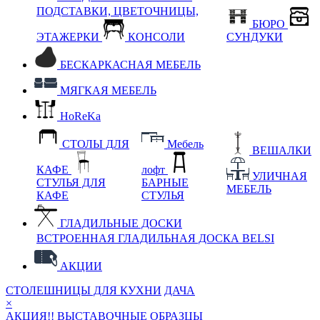
ПОДСТАВКИ, ЦВЕТОЧНИЦЫ,
БЮРО
ЭТАЖЕРКИ
КОНСОЛИ
СУНДУКИ
БЕСКАРКАСНАЯ МЕБЕЛЬ
МЯГКАЯ МЕБЕЛЬ
HoReKa
СТОЛЫ ДЛЯ
Мебель
ВЕШАЛКИ
КАФЕ
лофт
УЛИЧНАЯ
СТУЛЬЯ ДЛЯ
БАРНЫЕ
МЕБЕЛЬ
КАФЕ
СТУЛЬЯ
ГЛАДИЛЬНЫЕ ДОСКИ
ВСТРОЕННАЯ ГЛАДИЛЬНАЯ ДОСКА BELSI
АКЦИИ
СТОЛЕШНИЦЫ ДЛЯ КУХНИ
ДАЧА
×
АКЦИЯ!! ВЫСТАВОЧНЫЕ ОБРАЗЦЫ