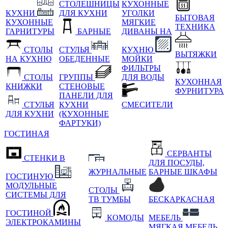
СТОЛЕШНИЦЫ
КУХОННЫЕ
КУХНИ
ДЛЯ КУХНИ
УГОЛКИ
БЫТОВАЯ
КУХОННЫЕ
МЯГКИЕ
ТЕХНИКА
ГАРНИТУРЫ
БАРНЫЕ
ДИВАНЫ НА
СТОЛЫ
СТУЛЬЯ
КУХНЮ
ВЫТЯЖКИ
НА КУХНЮ
ОБЕДЕННЫЕ
МОЙКИ
ФИЛЬТРЫ
СТОЛЫ
ГРУППЫ
ДЛЯ ВОДЫ
КУХОННАЯ
КНИЖКИ
СТЕНОВЫЕ
ФУРНИТУРА
ПАНЕЛИ ДЛЯ
СТУЛЬЯ
КУХНИ
СМЕСИТЕЛИ
ДЛЯ КУХНИ
(КУХОННЫЕ
ФАРТУКИ)
ГОСТИНАЯ
СЕРВАНТЫ
СТЕНКИ В
ДЛЯ ПОСУДЫ,
ЖУРНАЛЬНЫЕ
БАРНЫЕ ШКАФЫ
ГОСТИНУЮ
МОДУЛЬНЫЕ
СТОЛЫ
СИСТЕМЫ ДЛЯ
ТВ ТУМБЫ
БЕСКАРКАСНАЯ
ГОСТИНОЙ
КОМОДЫ
МЕБЕЛЬ
ЭЛЕКТРОКАМИНЫ
МЯГКАЯ МЕБЕЛЬ