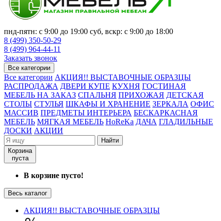
пнд-пятн: с 9:00 до 19:00 суб, вскр: с 9:00 до 18:00
8 (499) 350-50-29
8 (499) 964-44-11
Заказать звонок
Все категории
Все категории
АКЦИЯ!! ВЫСТАВОЧНЫЕ ОБРАЗЦЫ
РАСПРОДАЖА
ДВЕРИ КУПЕ
КУХНЯ
ГОСТИНАЯ
МЕБЕЛЬ НА ЗАКАЗ
СПАЛЬНЯ
ПРИХОЖАЯ
ДЕТСКАЯ
СТОЛЫ
СТУЛЬЯ
ШКАФЫ И ХРАНЕНИЕ
ЗЕРКАЛА
ОФИС
МАССИВ
ПРЕДМЕТЫ ИНТЕРЬЕРА
БЕСКАРКАСНАЯ
МЕБЕЛЬ
МЯГКАЯ МЕБЕЛЬ
HoReKa
ДАЧА
ГЛАДИЛЬНЫЕ
ДОСКИ
АКЦИИ
Найти
Корзина
пуста
В корзине пусто!
Весь каталог
АКЦИЯ!! ВЫСТАВОЧНЫЕ ОБРАЗЦЫ