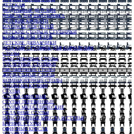
ДЕТСКАЯ
МОДУЛЬНЫЕ ДЕТСКИЕ
МЕБЕЛЬ ДЛЯ ШКОЛЬНИКА
ДЕТСКИЕ КРОВАТИ
МАТРАСЫ ДЛЯ ДЕТЕЙ
ДЕТСКИЕ СТОЛЫ И СТУЛЬЧИКИ
КОМОДЫ ДЛЯ ДЕТЕЙ
ДЕТСКИЕ ДИВАНЧИКИ
ДЕТСКИЙ СТУЛЬЧИК ДЛЯ КОРМЛЕНИЯ
СТОЛЫ
ПЛАСТИКОВЫЕ СТОЛЫ
ТУАЛЕТНЫЕ СТОЛИКИ
ПИСЬМЕННЫЕ СТОЛЫ
ЖУРНАЛЬНЫЕ СТОЛЫ
КОМПЬЮТЕРНЫЕ СТОЛЫ
СТОЛЫ НА КУХНЮ
СТУЛЬЯ
СТУЛЬЯ ОФИСНЫЕ
СТУЛЬЯ ДЕРЕВЯННЫЕ
СТУЛЬЯ МЕТАЛЛИЧЕСКИЕ
СКЛАДНЫЕ СТУЛЬЯ
ПЛАСТИКОВЫЕ КРЕСЛА И СТУЛЬЯ
БАРНЫЕ СТУЛЬЯ
ОФИСНЫЕ КРЕСЛА