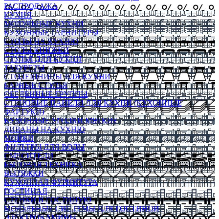
РАСПРОДАЖА
КУХНЯ
МОДУЛЬНЫЕ КУХНИ
КУХОННЫЕ ГАРНИТУРЫ
СТОЛЫ НА КУХНЮ
СТОЛЫ КНИЖКИ
СТУЛЬЯ ДЛЯ КУХНИ
ТАБУРЕТЫ
СТОЛЕШНИЦЫ ДЛЯ КУХНИ
БАРНЫЕ СТУЛЬЯ
ОБЕДЕННЫЕ ГРУППЫ
СТЕНОВЫЕ ПАНЕЛИ ДЛЯ КУХНИ (КУХОННЫЕ
ФАРТУКИ)
КУХОННЫЕ УГОЛКИ МЯГКИЕ
ДИВАНЫ НА КУХНЮ
МОЙКИ
ФИЛЬТРЫ ДЛЯ ВОДЫ
СМЕСИТЕЛИ
БЫТОВАЯ ТЕХНИКА
ВЫТЯЖКИ
КУХОННАЯ ФУРНИТУРА
ГОСТИНАЯ
СТЕНКИ В ГОСТИНУЮ
МОДУЛЬНЫЕ СИСТЕМЫ ДЛЯ ГОСТИНОЙ
ЭЛЕКТРОКАМИНЫ