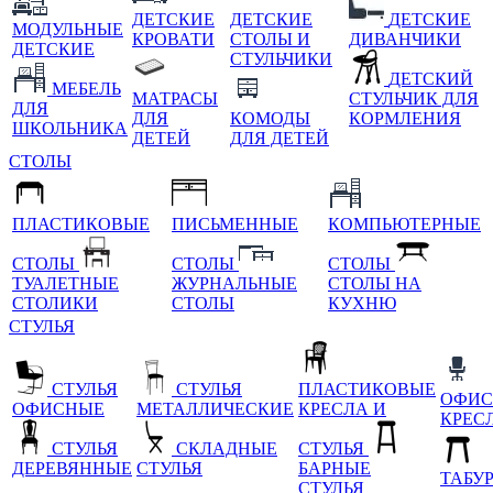
ДЕТСКИЕ
ДЕТСКИЕ
ДЕТСКИЕ
МОДУЛЬНЫЕ
КРОВАТИ
СТОЛЫ И
ДИВАНЧИКИ
ДЕТСКИЕ
СТУЛЬЧИКИ
ДЕТСКИЙ
МЕБЕЛЬ
МАТРАСЫ
СТУЛЬЧИК ДЛЯ
ДЛЯ
ДЛЯ
КОМОДЫ
КОРМЛЕНИЯ
ШКОЛЬНИКА
ДЕТЕЙ
ДЛЯ ДЕТЕЙ
СТОЛЫ
ПЛАСТИКОВЫЕ
ПИСЬМЕННЫЕ
КОМПЬЮТЕРНЫЕ
СТОЛЫ
СТОЛЫ
СТОЛЫ
ТУАЛЕТНЫЕ
ЖУРНАЛЬНЫЕ
СТОЛЫ НА
СТОЛИКИ
СТОЛЫ
КУХНЮ
СТУЛЬЯ
СТУЛЬЯ
СТУЛЬЯ
ПЛАСТИКОВЫЕ
ОФИС
ОФИСНЫЕ
МЕТАЛЛИЧЕСКИЕ
КРЕСЛА И
КРЕС
СТУЛЬЯ
СКЛАДНЫЕ
СТУЛЬЯ
ДЕРЕВЯННЫЕ
СТУЛЬЯ
БАРНЫЕ
ТАБУ
СТУЛЬЯ