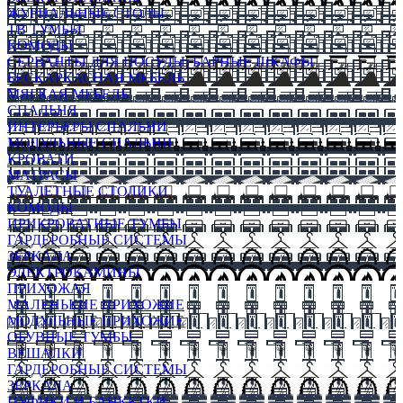
ЖУРНАЛЬНЫЕ СТОЛЫ
ТВ ТУМБЫ
КОМОДЫ
СЕРВАНТЫ ДЛЯ ПОСУДЫ, БАРНЫЕ ШКАФЫ
БЕСКАРКАСНАЯ МЕБЕЛЬ
МЯГКАЯ МЕБЕЛЬ
СПАЛЬНЯ
ИНТЕРЬЕРЫ СПАЛЬНИ
МОДУЛЬНЫЕ СПАЛЬНИ
КРОВАТИ
МАТРАСЫ
ТУАЛЕТНЫЕ СТОЛИКИ
КОМОДЫ
ПРИКРОВАТНЫЕ ТУМБЫ
ГАРДЕРОБНЫЕ СИСТЕМЫ
ЗЕРКАЛА
ЭЛЕКТРОКАМИНЫ
ПРИХОЖАЯ
МАЛЕНЬКИЕ ПРИХОЖИЕ
МОДУЛЬНЫЕ ПРИХОЖИЕ
ОБУВНЫЕ ТУМБЫ
ВЕШАЛКИ
ГАРДЕРОБНЫЕ СИСТЕМЫ
ЗЕРКАЛА
ПУФИКИ И БАНКЕТКИ