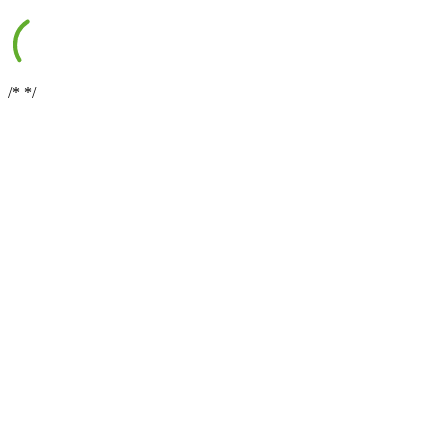
/*
*/