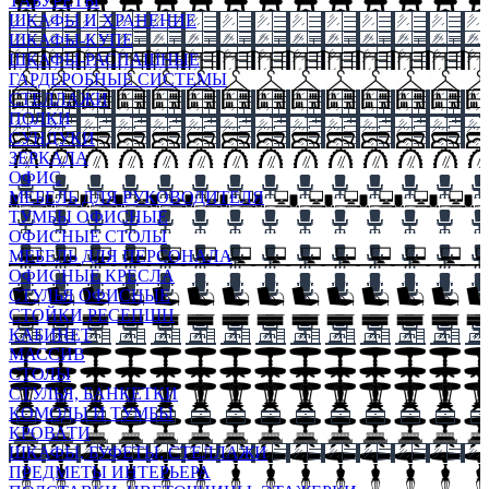
ТАБУРЕТЫ
ШКАФЫ И ХРАНЕНИЕ
ШКАФЫ-КУПЕ
ШКАФЫ-РАСПАШНЫЕ
ГАРДЕРОБНЫЕ СИСТЕМЫ
СТЕЛЛАЖИ
ПОЛКИ
СУНДУКИ
ЗЕРКАЛА
ОФИС
МЕБЕЛЬ ДЛЯ РУКОВОДИТЕЛЯ
ТУМБЫ ОФИСНЫЕ
ОФИСНЫЕ СТОЛЫ
МЕБЕЛЬ ДЛЯ ПЕРСОНАЛА
ОФИСНЫЕ КРЕСЛА
СТУЛЬЯ ОФИСНЫЕ
СТОЙКИ РЕСЕПШН
КАБИНЕТ
МАССИВ
СТОЛЫ
СТУЛЬЯ, БАНКЕТКИ
КОМОДЫ И ТУМБЫ
КРОВАТИ
ШКАФЫ, БУФЕТЫ, СТЕЛЛАЖИ
ПРЕДМЕТЫ ИНТЕРЬЕРА