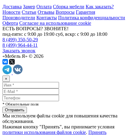
Доставка
Замер
Оплата
Сборка мебели
Как заказать?
Новости
Статьи
Отзывы
Вопросы
Гарантия
Производители
Контакты
Политика конфиденциальности
Оферта
Согласие на использование cookie
ЕСТЬ ВОПРОСЫ? ЗВОНИТЕ!
пнд-пятн: с 9:00 до 19:00 суб, вскр: с 9:00 до 18:00
8 (499) 350-50-29
8 (499) 964-44-11
Заказать звонок
«Мебель Я» © 2026
×
* Обязательные поля
Мы используем файлы cookie для повышения качества
обслуживания.
Нажимая кнопку "Принять", вы принимаете условия
политики использования файлов cookie
.
Принять