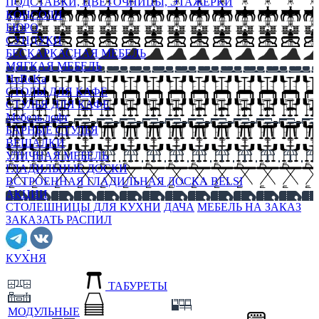
ПОДСТАВКИ, ЦВЕТОЧНИЦЫ, ЭТАЖЕРКИ
КОНСОЛИ
БЮРО
СУНДУКИ
БЕСКАРКАСНАЯ МЕБЕЛЬ
МЯГКАЯ МЕБЕЛЬ
HoReKa
СТОЛЫ ДЛЯ КАФЕ
СТУЛЬЯ ДЛЯ КАФЕ
Мебель лофт
БАРНЫЕ СТУЛЬЯ
ВЕШАЛКИ
УЛИЧНАЯ МЕБЕЛЬ
ГЛАДИЛЬНЫЕ ДОСКИ
ВСТРОЕННАЯ ГЛАДИЛЬНАЯ ДОСКА BELSI
АКЦИИ
СТОЛЕШНИЦЫ ДЛЯ КУХНИ
ДАЧА
МЕБЕЛЬ НА ЗАКАЗ
ЗАКАЗАТЬ РАСПИЛ
КУХНЯ
ТАБУРЕТЫ
МОДУЛЬНЫЕ