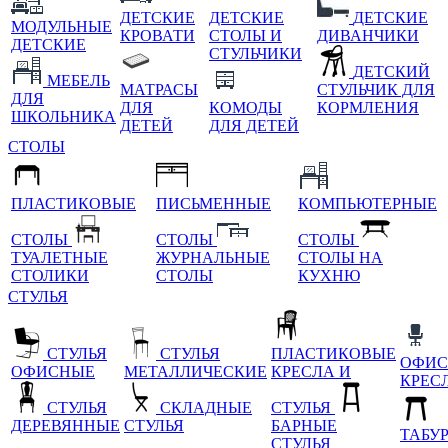
ДЕТСКИЕ
ДЕТСКИЕ
ДЕТСКИЕ
МОДУЛЬНЫЕ
КРОВАТИ
СТОЛЫ И
ДИВАНЧИКИ
ДЕТСКИЕ
СТУЛЬЧИКИ
ДЕТСКИЙ
МЕБЕЛЬ
МАТРАСЫ
СТУЛЬЧИК ДЛЯ
ДЛЯ
ДЛЯ
КОМОДЫ
КОРМЛЕНИЯ
ШКОЛЬНИКА
ДЕТЕЙ
ДЛЯ ДЕТЕЙ
СТОЛЫ
ПЛАСТИКОВЫЕ
ПИСЬМЕННЫЕ
КОМПЬЮТЕРНЫЕ
СТОЛЫ
СТОЛЫ
СТОЛЫ
ТУАЛЕТНЫЕ
ЖУРНАЛЬНЫЕ
СТОЛЫ НА
СТОЛИКИ
СТОЛЫ
КУХНЮ
СТУЛЬЯ
СТУЛЬЯ
СТУЛЬЯ
ПЛАСТИКОВЫЕ
ОФИС
ОФИСНЫЕ
МЕТАЛЛИЧЕСКИЕ
КРЕСЛА И
КРЕС
СТУЛЬЯ
СКЛАДНЫЕ
СТУЛЬЯ
ДЕРЕВЯННЫЕ
СТУЛЬЯ
БАРНЫЕ
ТАБУ
СТУЛЬЯ