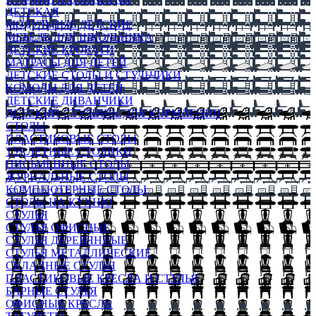
ДЕТСКАЯ
МОДУЛЬНЫЕ ДЕТСКИЕ
МЕБЕЛЬ ДЛЯ ШКОЛЬНИКА
ДЕТСКИЕ КРОВАТИ
МАТРАСЫ ДЛЯ ДЕТЕЙ
ДЕТСКИЕ СТОЛЫ И СТУЛЬЧИКИ
КОМОДЫ ДЛЯ ДЕТЕЙ
ДЕТСКИЕ ДИВАНЧИКИ
ДЕТСКИЙ СТУЛЬЧИК ДЛЯ КОРМЛЕНИЯ
СТОЛЫ
ПЛАСТИКОВЫЕ СТОЛЫ
ТУАЛЕТНЫЕ СТОЛИКИ
ПИСЬМЕННЫЕ СТОЛЫ
ЖУРНАЛЬНЫЕ СТОЛЫ
КОМПЬЮТЕРНЫЕ СТОЛЫ
СТОЛЫ НА КУХНЮ
СТУЛЬЯ
СТУЛЬЯ ОФИСНЫЕ
СТУЛЬЯ ДЕРЕВЯННЫЕ
СТУЛЬЯ МЕТАЛЛИЧЕСКИЕ
СКЛАДНЫЕ СТУЛЬЯ
ПЛАСТИКОВЫЕ КРЕСЛА И СТУЛЬЯ
БАРНЫЕ СТУЛЬЯ
ОФИСНЫЕ КРЕСЛА