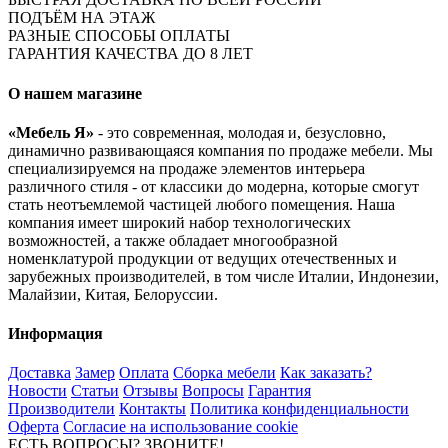
ПОДЪЁМ НА ЭТАЖ
РАЗНЫЕ СПОСОБЫ ОПЛАТЫ
ГАРАНТИЯ КАЧЕСТВА ДО 8 ЛЕТ
О нашем магазине
«Мебель Я»
- это современная, молодая и, безусловно,
динамично развивающаяся компания по продаже мебели. Мы
специализируемся на продаже элементов интерьера
различного стиля - от классики до модерна, которые смогут
стать неотъемлемой частицей любого помещения. Наша
компания имеет широкий набор технологических
возможностей, а также обладает многообразной
номенклатурой продукции от ведущих отечественных и
зарубежных производителей, в том числе Италии, Индонезии,
Малайзии, Китая, Белоруссии.
Информация
Доставка
Замер
Оплата
Сборка мебели
Как заказать?
Новости
Статьи
Отзывы
Вопросы
Гарантия
Производители
Контакты
Политика конфиденциальности
Оферта
Согласие на использование cookie
ЕСТЬ ВОПРОСЫ? ЗВОНИТЕ!