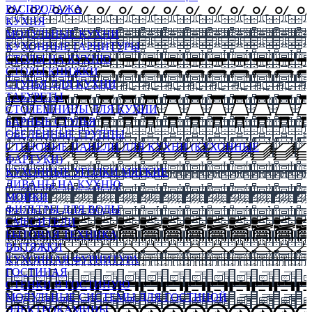
РАСПРОДАЖА
КУХНЯ
МОДУЛЬНЫЕ КУХНИ
КУХОННЫЕ ГАРНИТУРЫ
СТОЛЫ НА КУХНЮ
СТОЛЫ КНИЖКИ
СТУЛЬЯ ДЛЯ КУХНИ
ТАБУРЕТЫ
СТОЛЕШНИЦЫ ДЛЯ КУХНИ
БАРНЫЕ СТУЛЬЯ
ОБЕДЕННЫЕ ГРУППЫ
СТЕНОВЫЕ ПАНЕЛИ ДЛЯ КУХНИ (КУХОННЫЕ
ФАРТУКИ)
КУХОННЫЕ УГОЛКИ МЯГКИЕ
ДИВАНЫ НА КУХНЮ
МОЙКИ
ФИЛЬТРЫ ДЛЯ ВОДЫ
СМЕСИТЕЛИ
БЫТОВАЯ ТЕХНИКА
ВЫТЯЖКИ
КУХОННАЯ ФУРНИТУРА
ГОСТИНАЯ
СТЕНКИ В ГОСТИНУЮ
МОДУЛЬНЫЕ СИСТЕМЫ ДЛЯ ГОСТИНОЙ
ЭЛЕКТРОКАМИНЫ