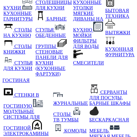
СТОЛЕШНИЦЫ
КУХОННЫЕ
КУХНИ
ДЛЯ КУХНИ
УГОЛКИ
БЫТОВАЯ
КУХОННЫЕ
МЯГКИЕ
ТЕХНИКА
ГАРНИТУРЫ
БАРНЫЕ
ДИВАНЫ НА
СТОЛЫ
СТУЛЬЯ
КУХНЮ
ВЫТЯЖКИ
НА КУХНЮ
ОБЕДЕННЫЕ
МОЙКИ
ФИЛЬТРЫ
СТОЛЫ
ГРУППЫ
ДЛЯ ВОДЫ
КУХОННАЯ
КНИЖКИ
СТЕНОВЫЕ
ФУРНИТУРА
ПАНЕЛИ ДЛЯ
СТУЛЬЯ
КУХНИ
СМЕСИТЕЛИ
ДЛЯ КУХНИ
(КУХОННЫЕ
ФАРТУКИ)
ГОСТИНАЯ
СЕРВАНТЫ
СТЕНКИ В
ДЛЯ ПОСУДЫ,
ЖУРНАЛЬНЫЕ
БАРНЫЕ ШКАФЫ
ГОСТИНУЮ
МОДУЛЬНЫЕ
СТОЛЫ
СИСТЕМЫ ДЛЯ
ТВ ТУМБЫ
БЕСКАРКАСНАЯ
ГОСТИНОЙ
КОМОДЫ
МЕБЕЛЬ
ЭЛЕКТРОКАМИНЫ
МЯГКАЯ МЕБЕЛЬ