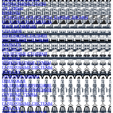
ЖУРНАЛЬНЫЕ СТОЛЫ
ТВ ТУМБЫ
КОМОДЫ
СЕРВАНТЫ ДЛЯ ПОСУДЫ, БАРНЫЕ ШКАФЫ
БЕСКАРКАСНАЯ МЕБЕЛЬ
МЯГКАЯ МЕБЕЛЬ
СПАЛЬНЯ
ИНТЕРЬЕРЫ СПАЛЬНИ
МОДУЛЬНЫЕ СПАЛЬНИ
КРОВАТИ
МАТРАСЫ
ТУАЛЕТНЫЕ СТОЛИКИ
КОМОДЫ
ПРИКРОВАТНЫЕ ТУМБЫ
ГАРДЕРОБНЫЕ СИСТЕМЫ
ЗЕРКАЛА
ЭЛЕКТРОКАМИНЫ
ПРИХОЖАЯ
МАЛЕНЬКИЕ ПРИХОЖИЕ
МОДУЛЬНЫЕ ПРИХОЖИЕ
ОБУВНЫЕ ТУМБЫ
ВЕШАЛКИ
ГАРДЕРОБНЫЕ СИСТЕМЫ
ЗЕРКАЛА
ПУФИКИ И БАНКЕТКИ