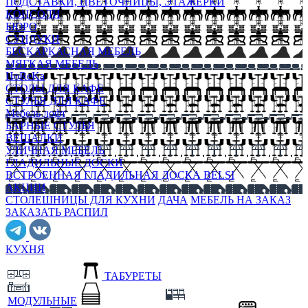
ПОДСТАВКИ, ЦВЕТОЧНИЦЫ, ЭТАЖЕРКИ
КОНСОЛИ
БЮРО
СУНДУКИ
БЕСКАРКАСНАЯ МЕБЕЛЬ
МЯГКАЯ МЕБЕЛЬ
HoReKa
СТОЛЫ ДЛЯ КАФЕ
СТУЛЬЯ ДЛЯ КАФЕ
Мебель лофт
БАРНЫЕ СТУЛЬЯ
ВЕШАЛКИ
УЛИЧНАЯ МЕБЕЛЬ
ГЛАДИЛЬНЫЕ ДОСКИ
ВСТРОЕННАЯ ГЛАДИЛЬНАЯ ДОСКА BELSI
АКЦИИ
СТОЛЕШНИЦЫ ДЛЯ КУХНИ
ДАЧА
МЕБЕЛЬ НА ЗАКАЗ
ЗАКАЗАТЬ РАСПИЛ
КУХНЯ
ТАБУРЕТЫ
МОДУЛЬНЫЕ