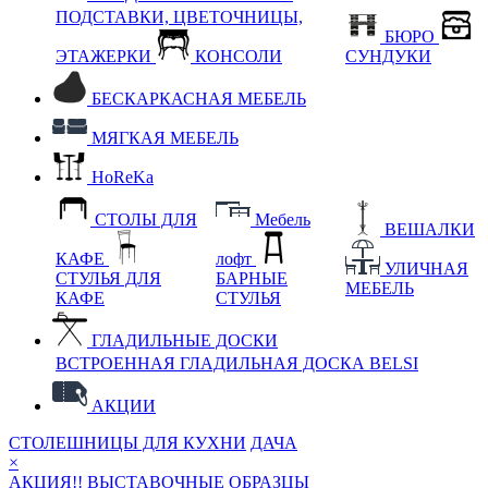
ПОДСТАВКИ, ЦВЕТОЧНИЦЫ,
БЮРО
ЭТАЖЕРКИ
КОНСОЛИ
СУНДУКИ
БЕСКАРКАСНАЯ МЕБЕЛЬ
МЯГКАЯ МЕБЕЛЬ
HoReKa
СТОЛЫ ДЛЯ
Мебель
ВЕШАЛКИ
КАФЕ
лофт
УЛИЧНАЯ
СТУЛЬЯ ДЛЯ
БАРНЫЕ
МЕБЕЛЬ
КАФЕ
СТУЛЬЯ
ГЛАДИЛЬНЫЕ ДОСКИ
ВСТРОЕННАЯ ГЛАДИЛЬНАЯ ДОСКА BELSI
АКЦИИ
СТОЛЕШНИЦЫ ДЛЯ КУХНИ
ДАЧА
×
АКЦИЯ!! ВЫСТАВОЧНЫЕ ОБРАЗЦЫ