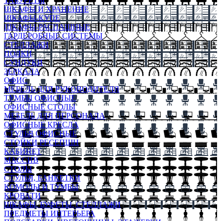
ТАБУРЕТЫ
ШКАФЫ И ХРАНЕНИЕ
ШКАФЫ-КУПЕ
ШКАФЫ-РАСПАШНЫЕ
ГАРДЕРОБНЫЕ СИСТЕМЫ
СТЕЛЛАЖИ
ПОЛКИ
СУНДУКИ
ЗЕРКАЛА
ОФИС
МЕБЕЛЬ ДЛЯ РУКОВОДИТЕЛЯ
ТУМБЫ ОФИСНЫЕ
ОФИСНЫЕ СТОЛЫ
МЕБЕЛЬ ДЛЯ ПЕРСОНАЛА
ОФИСНЫЕ КРЕСЛА
СТУЛЬЯ ОФИСНЫЕ
СТОЙКИ РЕСЕПШН
КАБИНЕТ
МАССИВ
СТОЛЫ
СТУЛЬЯ, БАНКЕТКИ
КОМОДЫ И ТУМБЫ
КРОВАТИ
ШКАФЫ, БУФЕТЫ, СТЕЛЛАЖИ
ПРЕДМЕТЫ ИНТЕРЬЕРА