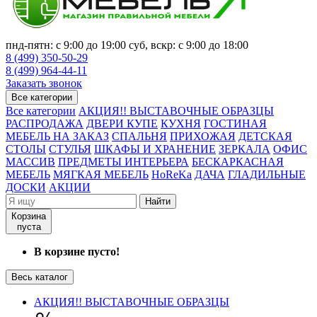
пнд-пятн: с 9:00 до 19:00 суб, вскр: с 9:00 до 18:00
8 (499) 350-50-29
8 (499) 964-44-11
Заказать звонок
Все категории
Все категории
АКЦИЯ!! ВЫСТАВОЧНЫЕ ОБРАЗЦЫ
РАСПРОДАЖА
ДВЕРИ КУПЕ
КУХНЯ
ГОСТИНАЯ
МЕБЕЛЬ НА ЗАКАЗ
СПАЛЬНЯ
ПРИХОЖАЯ
ДЕТСКАЯ
СТОЛЫ
СТУЛЬЯ
ШКАФЫ И ХРАНЕНИЕ
ЗЕРКАЛА
ОФИС
МАССИВ
ПРЕДМЕТЫ ИНТЕРЬЕРА
БЕСКАРКАСНАЯ
МЕБЕЛЬ
МЯГКАЯ МЕБЕЛЬ
HoReKa
ДАЧА
ГЛАДИЛЬНЫЕ
ДОСКИ
АКЦИИ
Найти
Корзина
пуста
В корзине пусто!
Весь каталог
АКЦИЯ!! ВЫСТАВОЧНЫЕ ОБРАЗЦЫ