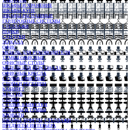
ТАБУРЕТЫ
ШКАФЫ И ХРАНЕНИЕ
ШКАФЫ-КУПЕ
ШКАФЫ-РАСПАШНЫЕ
ГАРДЕРОБНЫЕ СИСТЕМЫ
СТЕЛЛАЖИ
ПОЛКИ
СУНДУКИ
ЗЕРКАЛА
ОФИС
МЕБЕЛЬ ДЛЯ РУКОВОДИТЕЛЯ
ТУМБЫ ОФИСНЫЕ
ОФИСНЫЕ СТОЛЫ
МЕБЕЛЬ ДЛЯ ПЕРСОНАЛА
ОФИСНЫЕ КРЕСЛА
СТУЛЬЯ ОФИСНЫЕ
СТОЙКИ РЕСЕПШН
КАБИНЕТ
МАССИВ
СТОЛЫ
СТУЛЬЯ, БАНКЕТКИ
КОМОДЫ И ТУМБЫ
КРОВАТИ
ШКАФЫ, БУФЕТЫ, СТЕЛЛАЖИ
ПРЕДМЕТЫ ИНТЕРЬЕРА