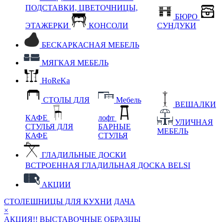
ПОДСТАВКИ, ЦВЕТОЧНИЦЫ,
БЮРО
ЭТАЖЕРКИ
КОНСОЛИ
СУНДУКИ
БЕСКАРКАСНАЯ МЕБЕЛЬ
МЯГКАЯ МЕБЕЛЬ
HoReKa
СТОЛЫ ДЛЯ
Мебель
ВЕШАЛКИ
КАФЕ
лофт
УЛИЧНАЯ
СТУЛЬЯ ДЛЯ
БАРНЫЕ
МЕБЕЛЬ
КАФЕ
СТУЛЬЯ
ГЛАДИЛЬНЫЕ ДОСКИ
ВСТРОЕННАЯ ГЛАДИЛЬНАЯ ДОСКА BELSI
АКЦИИ
СТОЛЕШНИЦЫ ДЛЯ КУХНИ
ДАЧА
×
АКЦИЯ!! ВЫСТАВОЧНЫЕ ОБРАЗЦЫ