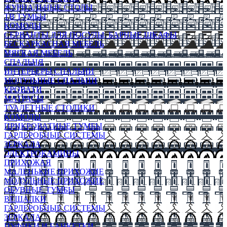
ЖУРНАЛЬНЫЕ СТОЛЫ
ТВ ТУМБЫ
КОМОДЫ
СЕРВАНТЫ ДЛЯ ПОСУДЫ, БАРНЫЕ ШКАФЫ
БЕСКАРКАСНАЯ МЕБЕЛЬ
МЯГКАЯ МЕБЕЛЬ
СПАЛЬНЯ
ИНТЕРЬЕРЫ СПАЛЬНИ
МОДУЛЬНЫЕ СПАЛЬНИ
КРОВАТИ
МАТРАСЫ
ТУАЛЕТНЫЕ СТОЛИКИ
КОМОДЫ
ПРИКРОВАТНЫЕ ТУМБЫ
ГАРДЕРОБНЫЕ СИСТЕМЫ
ЗЕРКАЛА
ЭЛЕКТРОКАМИНЫ
ПРИХОЖАЯ
МАЛЕНЬКИЕ ПРИХОЖИЕ
МОДУЛЬНЫЕ ПРИХОЖИЕ
ОБУВНЫЕ ТУМБЫ
ВЕШАЛКИ
ГАРДЕРОБНЫЕ СИСТЕМЫ
ЗЕРКАЛА
ПУФИКИ И БАНКЕТКИ