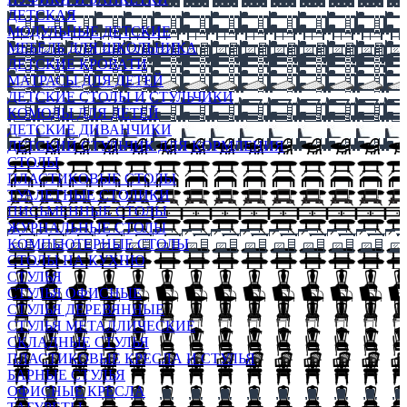
ДЕТСКАЯ
МОДУЛЬНЫЕ ДЕТСКИЕ
МЕБЕЛЬ ДЛЯ ШКОЛЬНИКА
ДЕТСКИЕ КРОВАТИ
МАТРАСЫ ДЛЯ ДЕТЕЙ
ДЕТСКИЕ СТОЛЫ И СТУЛЬЧИКИ
КОМОДЫ ДЛЯ ДЕТЕЙ
ДЕТСКИЕ ДИВАНЧИКИ
ДЕТСКИЙ СТУЛЬЧИК ДЛЯ КОРМЛЕНИЯ
СТОЛЫ
ПЛАСТИКОВЫЕ СТОЛЫ
ТУАЛЕТНЫЕ СТОЛИКИ
ПИСЬМЕННЫЕ СТОЛЫ
ЖУРНАЛЬНЫЕ СТОЛЫ
КОМПЬЮТЕРНЫЕ СТОЛЫ
СТОЛЫ НА КУХНЮ
СТУЛЬЯ
СТУЛЬЯ ОФИСНЫЕ
СТУЛЬЯ ДЕРЕВЯННЫЕ
СТУЛЬЯ МЕТАЛЛИЧЕСКИЕ
СКЛАДНЫЕ СТУЛЬЯ
ПЛАСТИКОВЫЕ КРЕСЛА И СТУЛЬЯ
БАРНЫЕ СТУЛЬЯ
ОФИСНЫЕ КРЕСЛА