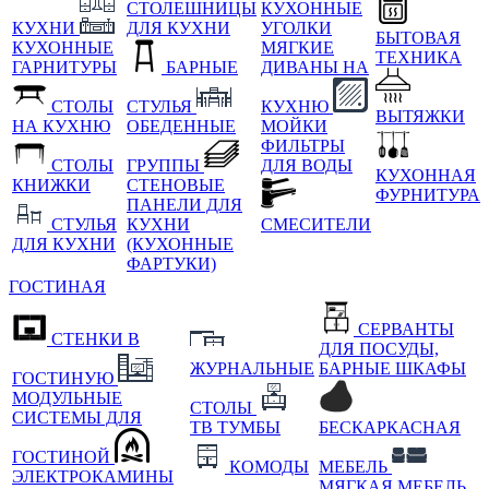
СТОЛЕШНИЦЫ
КУХОННЫЕ
КУХНИ
ДЛЯ КУХНИ
УГОЛКИ
БЫТОВАЯ
КУХОННЫЕ
МЯГКИЕ
ТЕХНИКА
ГАРНИТУРЫ
БАРНЫЕ
ДИВАНЫ НА
СТОЛЫ
СТУЛЬЯ
КУХНЮ
ВЫТЯЖКИ
НА КУХНЮ
ОБЕДЕННЫЕ
МОЙКИ
ФИЛЬТРЫ
СТОЛЫ
ГРУППЫ
ДЛЯ ВОДЫ
КУХОННАЯ
КНИЖКИ
СТЕНОВЫЕ
ФУРНИТУРА
ПАНЕЛИ ДЛЯ
СТУЛЬЯ
КУХНИ
СМЕСИТЕЛИ
ДЛЯ КУХНИ
(КУХОННЫЕ
ФАРТУКИ)
ГОСТИНАЯ
СЕРВАНТЫ
СТЕНКИ В
ДЛЯ ПОСУДЫ,
ЖУРНАЛЬНЫЕ
БАРНЫЕ ШКАФЫ
ГОСТИНУЮ
МОДУЛЬНЫЕ
СТОЛЫ
СИСТЕМЫ ДЛЯ
ТВ ТУМБЫ
БЕСКАРКАСНАЯ
ГОСТИНОЙ
КОМОДЫ
МЕБЕЛЬ
ЭЛЕКТРОКАМИНЫ
МЯГКАЯ МЕБЕЛЬ