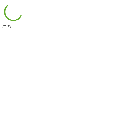
/*
*/