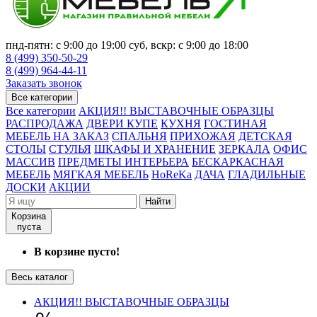
пнд-пятн: с 9:00 до 19:00 суб, вскр: с 9:00 до 18:00
8 (499) 350-50-29
8 (499) 964-44-11
Заказать звонок
Все категории
Все категории
АКЦИЯ!! ВЫСТАВОЧНЫЕ ОБРАЗЦЫ
РАСПРОДАЖА
ДВЕРИ КУПЕ
КУХНЯ
ГОСТИНАЯ
МЕБЕЛЬ НА ЗАКАЗ
СПАЛЬНЯ
ПРИХОЖАЯ
ДЕТСКАЯ
СТОЛЫ
СТУЛЬЯ
ШКАФЫ И ХРАНЕНИЕ
ЗЕРКАЛА
ОФИС
МАССИВ
ПРЕДМЕТЫ ИНТЕРЬЕРА
БЕСКАРКАСНАЯ
МЕБЕЛЬ
МЯГКАЯ МЕБЕЛЬ
HoReKa
ДАЧА
ГЛАДИЛЬНЫЕ
ДОСКИ
АКЦИИ
Найти
Корзина
пуста
В корзине пусто!
Весь каталог
АКЦИЯ!! ВЫСТАВОЧНЫЕ ОБРАЗЦЫ