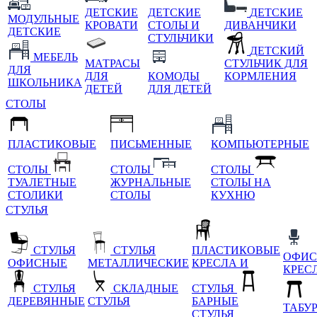
ДЕТСКИЕ
ДЕТСКИЕ
ДЕТСКИЕ
МОДУЛЬНЫЕ
КРОВАТИ
СТОЛЫ И
ДИВАНЧИКИ
ДЕТСКИЕ
СТУЛЬЧИКИ
ДЕТСКИЙ
МЕБЕЛЬ
МАТРАСЫ
СТУЛЬЧИК ДЛЯ
ДЛЯ
ДЛЯ
КОМОДЫ
КОРМЛЕНИЯ
ШКОЛЬНИКА
ДЕТЕЙ
ДЛЯ ДЕТЕЙ
СТОЛЫ
ПЛАСТИКОВЫЕ
ПИСЬМЕННЫЕ
КОМПЬЮТЕРНЫЕ
СТОЛЫ
СТОЛЫ
СТОЛЫ
ТУАЛЕТНЫЕ
ЖУРНАЛЬНЫЕ
СТОЛЫ НА
СТОЛИКИ
СТОЛЫ
КУХНЮ
СТУЛЬЯ
СТУЛЬЯ
СТУЛЬЯ
ПЛАСТИКОВЫЕ
ОФИС
ОФИСНЫЕ
МЕТАЛЛИЧЕСКИЕ
КРЕСЛА И
КРЕС
СТУЛЬЯ
СКЛАДНЫЕ
СТУЛЬЯ
ДЕРЕВЯННЫЕ
СТУЛЬЯ
БАРНЫЕ
ТАБУ
СТУЛЬЯ