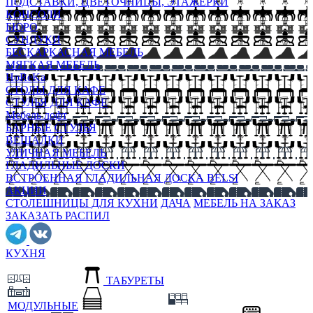
ПОДСТАВКИ, ЦВЕТОЧНИЦЫ, ЭТАЖЕРКИ
КОНСОЛИ
БЮРО
СУНДУКИ
БЕСКАРКАСНАЯ МЕБЕЛЬ
МЯГКАЯ МЕБЕЛЬ
HoReKa
СТОЛЫ ДЛЯ КАФЕ
СТУЛЬЯ ДЛЯ КАФЕ
Мебель лофт
БАРНЫЕ СТУЛЬЯ
ВЕШАЛКИ
УЛИЧНАЯ МЕБЕЛЬ
ГЛАДИЛЬНЫЕ ДОСКИ
ВСТРОЕННАЯ ГЛАДИЛЬНАЯ ДОСКА BELSI
АКЦИИ
СТОЛЕШНИЦЫ ДЛЯ КУХНИ
ДАЧА
МЕБЕЛЬ НА ЗАКАЗ
ЗАКАЗАТЬ РАСПИЛ
КУХНЯ
ТАБУРЕТЫ
МОДУЛЬНЫЕ