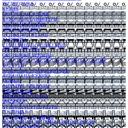
РАСПРОДАЖА
КУХНЯ
МОДУЛЬНЫЕ КУХНИ
КУХОННЫЕ ГАРНИТУРЫ
СТОЛЫ НА КУХНЮ
СТОЛЫ КНИЖКИ
СТУЛЬЯ ДЛЯ КУХНИ
ТАБУРЕТЫ
СТОЛЕШНИЦЫ ДЛЯ КУХНИ
БАРНЫЕ СТУЛЬЯ
ОБЕДЕННЫЕ ГРУППЫ
СТЕНОВЫЕ ПАНЕЛИ ДЛЯ КУХНИ (КУХОННЫЕ
ФАРТУКИ)
КУХОННЫЕ УГОЛКИ МЯГКИЕ
ДИВАНЫ НА КУХНЮ
МОЙКИ
ФИЛЬТРЫ ДЛЯ ВОДЫ
СМЕСИТЕЛИ
БЫТОВАЯ ТЕХНИКА
ВЫТЯЖКИ
КУХОННАЯ ФУРНИТУРА
ГОСТИНАЯ
СТЕНКИ В ГОСТИНУЮ
МОДУЛЬНЫЕ СИСТЕМЫ ДЛЯ ГОСТИНОЙ
ЭЛЕКТРОКАМИНЫ