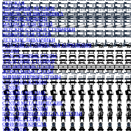
ДЕТСКАЯ
МОДУЛЬНЫЕ ДЕТСКИЕ
МЕБЕЛЬ ДЛЯ ШКОЛЬНИКА
ДЕТСКИЕ КРОВАТИ
МАТРАСЫ ДЛЯ ДЕТЕЙ
ДЕТСКИЕ СТОЛЫ И СТУЛЬЧИКИ
КОМОДЫ ДЛЯ ДЕТЕЙ
ДЕТСКИЕ ДИВАНЧИКИ
ДЕТСКИЙ СТУЛЬЧИК ДЛЯ КОРМЛЕНИЯ
СТОЛЫ
ПЛАСТИКОВЫЕ СТОЛЫ
ТУАЛЕТНЫЕ СТОЛИКИ
ПИСЬМЕННЫЕ СТОЛЫ
ЖУРНАЛЬНЫЕ СТОЛЫ
КОМПЬЮТЕРНЫЕ СТОЛЫ
СТОЛЫ НА КУХНЮ
СТУЛЬЯ
СТУЛЬЯ ОФИСНЫЕ
СТУЛЬЯ ДЕРЕВЯННЫЕ
СТУЛЬЯ МЕТАЛЛИЧЕСКИЕ
СКЛАДНЫЕ СТУЛЬЯ
ПЛАСТИКОВЫЕ КРЕСЛА И СТУЛЬЯ
БАРНЫЕ СТУЛЬЯ
ОФИСНЫЕ КРЕСЛА
ТАБУРЕТЫ