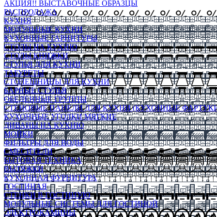
АКЦИЯ!! ВЫСТАВОЧНЫЕ ОБРАЗЦЫ
РАСПРОДАЖА
КУХНЯ
МОДУЛЬНЫЕ КУХНИ
КУХОННЫЕ ГАРНИТУРЫ
СТОЛЫ НА КУХНЮ
СТОЛЫ КНИЖКИ
СТУЛЬЯ ДЛЯ КУХНИ
ТАБУРЕТЫ
СТОЛЕШНИЦЫ ДЛЯ КУХНИ
БАРНЫЕ СТУЛЬЯ
ОБЕДЕННЫЕ ГРУППЫ
СТЕНОВЫЕ ПАНЕЛИ ДЛЯ КУХНИ (КУХОННЫЕ ФАРТУКИ
КУХОННЫЕ УГОЛКИ МЯГКИЕ
ДИВАНЫ НА КУХНЮ
МОЙКИ
ФИЛЬТРЫ ДЛЯ ВОДЫ
СМЕСИТЕЛИ
БЫТОВАЯ ТЕХНИКА
ВЫТЯЖКИ
КУХОННАЯ ФУРНИТУРА
ГОСТИНАЯ
СТЕНКИ В ГОСТИНУЮ
МОДУЛЬНЫЕ СИСТЕМЫ ДЛЯ ГОСТИНОЙ
ЭЛЕКТРОКАМИНЫ