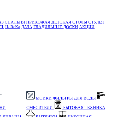
АЗ
СПАЛЬНЯ
ПРИХОЖАЯ
ДЕТСКАЯ
СТОЛЫ
СТУЛЬЯ
ЛЬ
HoReKa
ДАЧА
ГЛАДИЛЬНЫЕ ДОСКИ
АКЦИИ
МОЙКИ
ФИЛЬТРЫ ДЛЯ ВОДЫ
ХНИ
СМЕСИТЕЛИ
БЫТОВАЯ ТЕХНИКА
Е
ДИВАНЫ
ВЫТЯЖКИ
КУХОННАЯ