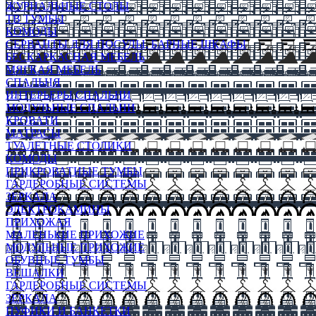
ЖУРНАЛЬНЫЕ СТОЛЫ
ТВ ТУМБЫ
КОМОДЫ
СЕРВАНТЫ ДЛЯ ПОСУДЫ, БАРНЫЕ ШКАФЫ
БЕСКАРКАСНАЯ МЕБЕЛЬ
МЯГКАЯ МЕБЕЛЬ
СПАЛЬНЯ
ИНТЕРЬЕРЫ СПАЛЬНИ
МОДУЛЬНЫЕ СПАЛЬНИ
КРОВАТИ
МАТРАСЫ
ТУАЛЕТНЫЕ СТОЛИКИ
КОМОДЫ
ПРИКРОВАТНЫЕ ТУМБЫ
ГАРДЕРОБНЫЕ СИСТЕМЫ
ЗЕРКАЛА
ЭЛЕКТРОКАМИНЫ
ПРИХОЖАЯ
МАЛЕНЬКИЕ ПРИХОЖИЕ
МОДУЛЬНЫЕ ПРИХОЖИЕ
ОБУВНЫЕ ТУМБЫ
ВЕШАЛКИ
ГАРДЕРОБНЫЕ СИСТЕМЫ
ЗЕРКАЛА
ПУФИКИ И БАНКЕТКИ