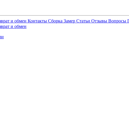
зврат и обмен
Контакты
Сборка
Замер
Статьи
Отзывы
Вопросы
зврат и обмен
ли