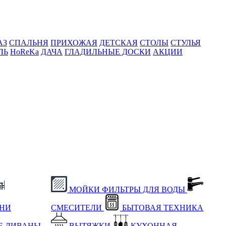
АЗ
СПАЛЬНЯ
ПРИХОЖАЯ
ДЕТСКАЯ
СТОЛЫ
СТУЛЬЯ
ЛЬ
HoReKa
ДАЧА
ГЛАДИЛЬНЫЕ ДОСКИ
АКЦИИ
МОЙКИ
ФИЛЬТРЫ ДЛЯ ВОДЫ
ХНИ
СМЕСИТЕЛИ
БЫТОВАЯ ТЕХНИКА
Е
ДИВАНЫ
ВЫТЯЖКИ
КУХОННАЯ