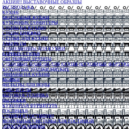
АКЦИЯ!! ВЫСТАВОЧНЫЕ ОБРАЗЦЫ
РАСПРОДАЖА
КУХНЯ
МОДУЛЬНЫЕ КУХНИ
КУХОННЫЕ ГАРНИТУРЫ
СТОЛЫ НА КУХНЮ
СТОЛЫ КНИЖКИ
СТУЛЬЯ ДЛЯ КУХНИ
ТАБУРЕТЫ
СТОЛЕШНИЦЫ ДЛЯ КУХНИ
БАРНЫЕ СТУЛЬЯ
ОБЕДЕННЫЕ ГРУППЫ
СТЕНОВЫЕ ПАНЕЛИ ДЛЯ КУХНИ (КУХОННЫЕ ФАРТУКИ
КУХОННЫЕ УГОЛКИ МЯГКИЕ
ДИВАНЫ НА КУХНЮ
МОЙКИ
ФИЛЬТРЫ ДЛЯ ВОДЫ
СМЕСИТЕЛИ
БЫТОВАЯ ТЕХНИКА
ВЫТЯЖКИ
КУХОННАЯ ФУРНИТУРА
ГОСТИНАЯ
СТЕНКИ В ГОСТИНУЮ
МОДУЛЬНЫЕ СИСТЕМЫ ДЛЯ ГОСТИНОЙ
ЭЛЕКТРОКАМИНЫ