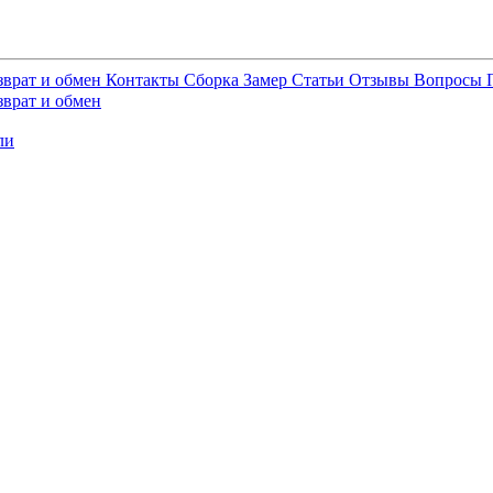
зврат и обмен
Контакты
Сборка
Замер
Статьи
Отзывы
Вопросы
зврат и обмен
ли