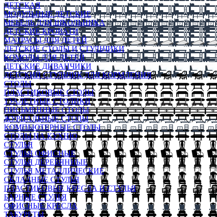
ДЕТСКАЯ
МОДУЛЬНЫЕ ДЕТСКИЕ
МЕБЕЛЬ ДЛЯ ШКОЛЬНИКА
ДЕТСКИЕ КРОВАТИ
МАТРАСЫ ДЛЯ ДЕТЕЙ
ДЕТСКИЕ СТОЛЫ И СТУЛЬЧИКИ
КОМОДЫ ДЛЯ ДЕТЕЙ
ДЕТСКИЕ ДИВАНЧИКИ
ДЕТСКИЙ СТУЛЬЧИК ДЛЯ КОРМЛЕНИЯ
СТОЛЫ
ПЛАСТИКОВЫЕ СТОЛЫ
ТУАЛЕТНЫЕ СТОЛИКИ
ПИСЬМЕННЫЕ СТОЛЫ
ЖУРНАЛЬНЫЕ СТОЛЫ
КОМПЬЮТЕРНЫЕ СТОЛЫ
СТОЛЫ НА КУХНЮ
СТУЛЬЯ
СТУЛЬЯ ОФИСНЫЕ
СТУЛЬЯ ДЕРЕВЯННЫЕ
СТУЛЬЯ МЕТАЛЛИЧЕСКИЕ
СКЛАДНЫЕ СТУЛЬЯ
ПЛАСТИКОВЫЕ КРЕСЛА И СТУЛЬЯ
БАРНЫЕ СТУЛЬЯ
ОФИСНЫЕ КРЕСЛА
ТАБУРЕТЫ