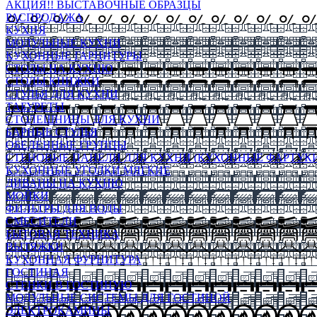
АКЦИЯ!! ВЫСТАВОЧНЫЕ ОБРАЗЦЫ
РАСПРОДАЖА
КУХНЯ
МОДУЛЬНЫЕ КУХНИ
КУХОННЫЕ ГАРНИТУРЫ
СТОЛЫ НА КУХНЮ
СТОЛЫ КНИЖКИ
СТУЛЬЯ ДЛЯ КУХНИ
ТАБУРЕТЫ
СТОЛЕШНИЦЫ ДЛЯ КУХНИ
БАРНЫЕ СТУЛЬЯ
ОБЕДЕННЫЕ ГРУППЫ
СТЕНОВЫЕ ПАНЕЛИ ДЛЯ КУХНИ (КУХОННЫЕ ФАРТУКИ
КУХОННЫЕ УГОЛКИ МЯГКИЕ
ДИВАНЫ НА КУХНЮ
МОЙКИ
ФИЛЬТРЫ ДЛЯ ВОДЫ
СМЕСИТЕЛИ
БЫТОВАЯ ТЕХНИКА
ВЫТЯЖКИ
КУХОННАЯ ФУРНИТУРА
ГОСТИНАЯ
СТЕНКИ В ГОСТИНУЮ
МОДУЛЬНЫЕ СИСТЕМЫ ДЛЯ ГОСТИНОЙ
ЭЛЕКТРОКАМИНЫ