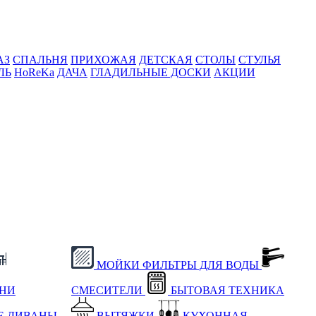
АЗ
СПАЛЬНЯ
ПРИХОЖАЯ
ДЕТСКАЯ
СТОЛЫ
СТУЛЬЯ
ЛЬ
HoReKa
ДАЧА
ГЛАДИЛЬНЫЕ ДОСКИ
АКЦИИ
МОЙКИ
ФИЛЬТРЫ ДЛЯ ВОДЫ
ХНИ
СМЕСИТЕЛИ
БЫТОВАЯ ТЕХНИКА
Е
ДИВАНЫ
ВЫТЯЖКИ
КУХОННАЯ