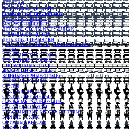
ДЕТСКАЯ
МОДУЛЬНЫЕ ДЕТСКИЕ
МЕБЕЛЬ ДЛЯ ШКОЛЬНИКА
ДЕТСКИЕ КРОВАТИ
МАТРАСЫ ДЛЯ ДЕТЕЙ
ДЕТСКИЕ СТОЛЫ И СТУЛЬЧИКИ
КОМОДЫ ДЛЯ ДЕТЕЙ
ДЕТСКИЕ ДИВАНЧИКИ
ДЕТСКИЙ СТУЛЬЧИК ДЛЯ КОРМЛЕНИЯ
СТОЛЫ
ПЛАСТИКОВЫЕ СТОЛЫ
ТУАЛЕТНЫЕ СТОЛИКИ
ПИСЬМЕННЫЕ СТОЛЫ
ЖУРНАЛЬНЫЕ СТОЛЫ
КОМПЬЮТЕРНЫЕ СТОЛЫ
СТОЛЫ НА КУХНЮ
СТУЛЬЯ
СТУЛЬЯ ОФИСНЫЕ
СТУЛЬЯ ДЕРЕВЯННЫЕ
СТУЛЬЯ МЕТАЛЛИЧЕСКИЕ
СКЛАДНЫЕ СТУЛЬЯ
ПЛАСТИКОВЫЕ КРЕСЛА И СТУЛЬЯ
БАРНЫЕ СТУЛЬЯ
ОФИСНЫЕ КРЕСЛА
ТАБУРЕТЫ