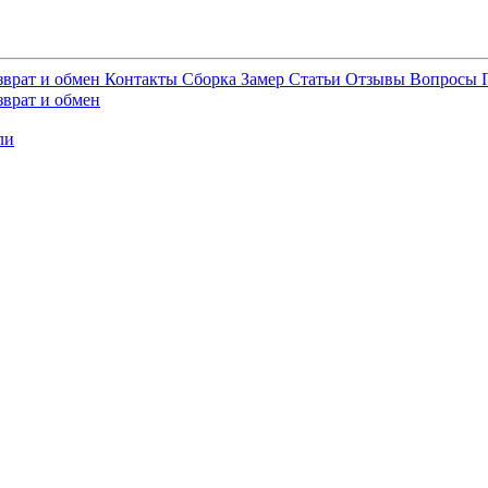
зврат и обмен
Контакты
Сборка
Замер
Статьи
Отзывы
Вопросы
зврат и обмен
ли