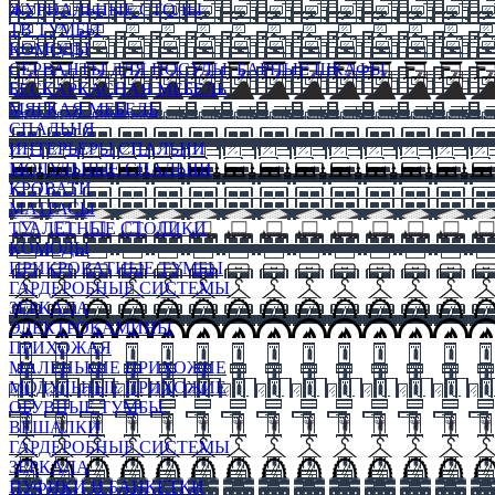
ЖУРНАЛЬНЫЕ СТОЛЫ
ТВ ТУМБЫ
КОМОДЫ
СЕРВАНТЫ ДЛЯ ПОСУДЫ, БАРНЫЕ ШКАФЫ
БЕСКАРКАСНАЯ МЕБЕЛЬ
МЯГКАЯ МЕБЕЛЬ
СПАЛЬНЯ
ИНТЕРЬЕРЫ СПАЛЬНИ
МОДУЛЬНЫЕ СПАЛЬНИ
КРОВАТИ
МАТРАСЫ
ТУАЛЕТНЫЕ СТОЛИКИ
КОМОДЫ
ПРИКРОВАТНЫЕ ТУМБЫ
ГАРДЕРОБНЫЕ СИСТЕМЫ
ЗЕРКАЛА
ЭЛЕКТРОКАМИНЫ
ПРИХОЖАЯ
МАЛЕНЬКИЕ ПРИХОЖИЕ
МОДУЛЬНЫЕ ПРИХОЖИЕ
ОБУВНЫЕ ТУМБЫ
ВЕШАЛКИ
ГАРДЕРОБНЫЕ СИСТЕМЫ
ЗЕРКАЛА
ПУФИКИ И БАНКЕТКИ