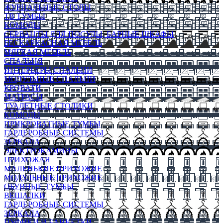
ЖУРНАЛЬНЫЕ СТОЛЫ
ТВ ТУМБЫ
КОМОДЫ
СЕРВАНТЫ ДЛЯ ПОСУДЫ, БАРНЫЕ ШКАФЫ
БЕСКАРКАСНАЯ МЕБЕЛЬ
МЯГКАЯ МЕБЕЛЬ
СПАЛЬНЯ
ИНТЕРЬЕРЫ СПАЛЬНИ
МОДУЛЬНЫЕ СПАЛЬНИ
КРОВАТИ
МАТРАСЫ
ТУАЛЕТНЫЕ СТОЛИКИ
КОМОДЫ
ПРИКРОВАТНЫЕ ТУМБЫ
ГАРДЕРОБНЫЕ СИСТЕМЫ
ЗЕРКАЛА
ЭЛЕКТРОКАМИНЫ
ПРИХОЖАЯ
МАЛЕНЬКИЕ ПРИХОЖИЕ
МОДУЛЬНЫЕ ПРИХОЖИЕ
ОБУВНЫЕ ТУМБЫ
ВЕШАЛКИ
ГАРДЕРОБНЫЕ СИСТЕМЫ
ЗЕРКАЛА
ПУФИКИ И БАНКЕТКИ