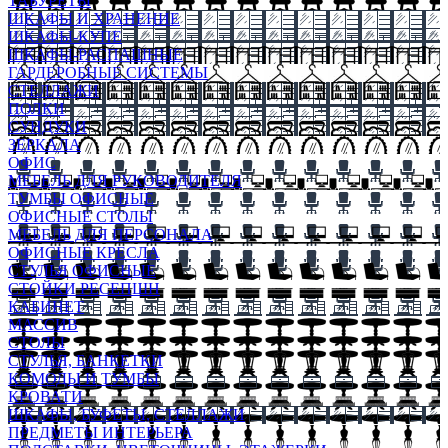
ТАБУРЕТЫ
ШКАФЫ И ХРАНЕНИЕ
ШКАФЫ-КУПЕ
ШКАФЫ-РАСПАШНЫЕ
ГАРДЕРОБНЫЕ СИСТЕМЫ
СТЕЛЛАЖИ
ПОЛКИ
СУНДУКИ
ЗЕРКАЛА
ОФИС
МЕБЕЛЬ ДЛЯ РУКОВОДИТЕЛЯ
ТУМБЫ ОФИСНЫЕ
ОФИСНЫЕ СТОЛЫ
МЕБЕЛЬ ДЛЯ ПЕРСОНАЛА
ОФИСНЫЕ КРЕСЛА
СТУЛЬЯ ОФИСНЫЕ
СТОЙКИ РЕСЕПШН
КАБИНЕТ
МАССИВ
СТОЛЫ
СТУЛЬЯ, БАНКЕТКИ
КОМОДЫ И ТУМБЫ
КРОВАТИ
ШКАФЫ, БУФЕТЫ, СТЕЛЛАЖИ
ПРЕДМЕТЫ ИНТЕРЬЕРА