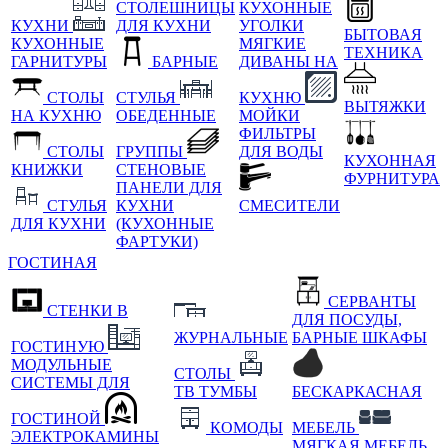
СТОЛЕШНИЦЫ
КУХОННЫЕ
КУХНИ
ДЛЯ КУХНИ
УГОЛКИ
БЫТОВАЯ
КУХОННЫЕ
МЯГКИЕ
ТЕХНИКА
ГАРНИТУРЫ
БАРНЫЕ
ДИВАНЫ НА
СТОЛЫ
СТУЛЬЯ
КУХНЮ
ВЫТЯЖКИ
НА КУХНЮ
ОБЕДЕННЫЕ
МОЙКИ
ФИЛЬТРЫ
СТОЛЫ
ГРУППЫ
ДЛЯ ВОДЫ
КУХОННАЯ
КНИЖКИ
СТЕНОВЫЕ
ФУРНИТУРА
ПАНЕЛИ ДЛЯ
СТУЛЬЯ
КУХНИ
СМЕСИТЕЛИ
ДЛЯ КУХНИ
(КУХОННЫЕ
ФАРТУКИ)
ГОСТИНАЯ
СЕРВАНТЫ
СТЕНКИ В
ДЛЯ ПОСУДЫ,
ЖУРНАЛЬНЫЕ
БАРНЫЕ ШКАФЫ
ГОСТИНУЮ
МОДУЛЬНЫЕ
СТОЛЫ
СИСТЕМЫ ДЛЯ
ТВ ТУМБЫ
БЕСКАРКАСНАЯ
ГОСТИНОЙ
КОМОДЫ
МЕБЕЛЬ
ЭЛЕКТРОКАМИНЫ
МЯГКАЯ МЕБЕЛЬ