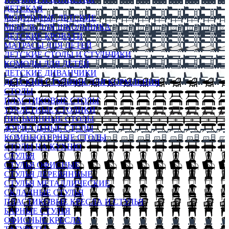
ДЕТСКАЯ
МОДУЛЬНЫЕ ДЕТСКИЕ
МЕБЕЛЬ ДЛЯ ШКОЛЬНИКА
ДЕТСКИЕ КРОВАТИ
МАТРАСЫ ДЛЯ ДЕТЕЙ
ДЕТСКИЕ СТОЛЫ И СТУЛЬЧИКИ
КОМОДЫ ДЛЯ ДЕТЕЙ
ДЕТСКИЕ ДИВАНЧИКИ
ДЕТСКИЙ СТУЛЬЧИК ДЛЯ КОРМЛЕНИЯ
СТОЛЫ
ПЛАСТИКОВЫЕ СТОЛЫ
ТУАЛЕТНЫЕ СТОЛИКИ
ПИСЬМЕННЫЕ СТОЛЫ
ЖУРНАЛЬНЫЕ СТОЛЫ
КОМПЬЮТЕРНЫЕ СТОЛЫ
СТОЛЫ НА КУХНЮ
СТУЛЬЯ
СТУЛЬЯ ОФИСНЫЕ
СТУЛЬЯ ДЕРЕВЯННЫЕ
СТУЛЬЯ МЕТАЛЛИЧЕСКИЕ
СКЛАДНЫЕ СТУЛЬЯ
ПЛАСТИКОВЫЕ КРЕСЛА И СТУЛЬЯ
БАРНЫЕ СТУЛЬЯ
ОФИСНЫЕ КРЕСЛА