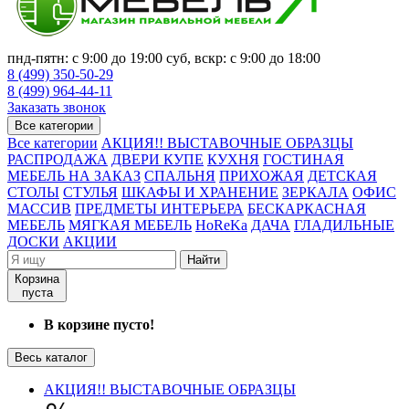
пнд-пятн: с 9:00 до 19:00 суб, вскр: с 9:00 до 18:00
8 (499) 350-50-29
8 (499) 964-44-11
Заказать звонок
Все категории
Все категории
АКЦИЯ!! ВЫСТАВОЧНЫЕ ОБРАЗЦЫ
РАСПРОДАЖА
ДВЕРИ КУПЕ
КУХНЯ
ГОСТИНАЯ
МЕБЕЛЬ НА ЗАКАЗ
СПАЛЬНЯ
ПРИХОЖАЯ
ДЕТСКАЯ
СТОЛЫ
СТУЛЬЯ
ШКАФЫ И ХРАНЕНИЕ
ЗЕРКАЛА
ОФИС
МАССИВ
ПРЕДМЕТЫ ИНТЕРЬЕРА
БЕСКАРКАСНАЯ
МЕБЕЛЬ
МЯГКАЯ МЕБЕЛЬ
HoReKa
ДАЧА
ГЛАДИЛЬНЫЕ
ДОСКИ
АКЦИИ
Найти
Корзина
пуста
В корзине пусто!
Весь каталог
АКЦИЯ!! ВЫСТАВОЧНЫЕ ОБРАЗЦЫ