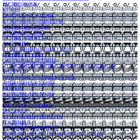
РАСПРОДАЖА
КУХНЯ
МОДУЛЬНЫЕ КУХНИ
КУХОННЫЕ ГАРНИТУРЫ
СТОЛЫ НА КУХНЮ
СТОЛЫ КНИЖКИ
СТУЛЬЯ ДЛЯ КУХНИ
ТАБУРЕТЫ
СТОЛЕШНИЦЫ ДЛЯ КУХНИ
БАРНЫЕ СТУЛЬЯ
ОБЕДЕННЫЕ ГРУППЫ
СТЕНОВЫЕ ПАНЕЛИ ДЛЯ КУХНИ (КУХОННЫЕ
ФАРТУКИ)
КУХОННЫЕ УГОЛКИ МЯГКИЕ
ДИВАНЫ НА КУХНЮ
МОЙКИ
ФИЛЬТРЫ ДЛЯ ВОДЫ
СМЕСИТЕЛИ
БЫТОВАЯ ТЕХНИКА
ВЫТЯЖКИ
КУХОННАЯ ФУРНИТУРА
ГОСТИНАЯ
СТЕНКИ В ГОСТИНУЮ
МОДУЛЬНЫЕ СИСТЕМЫ ДЛЯ ГОСТИНОЙ
ЭЛЕКТРОКАМИНЫ