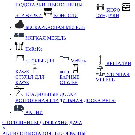
ПОДСТАВКИ, ЦВЕТОЧНИЦЫ,
БЮРО
ЭТАЖЕРКИ
КОНСОЛИ
СУНДУКИ
БЕСКАРКАСНАЯ МЕБЕЛЬ
МЯГКАЯ МЕБЕЛЬ
HoReKa
СТОЛЫ ДЛЯ
Мебель
ВЕШАЛКИ
КАФЕ
лофт
УЛИЧНАЯ
СТУЛЬЯ ДЛЯ
БАРНЫЕ
МЕБЕЛЬ
КАФЕ
СТУЛЬЯ
ГЛАДИЛЬНЫЕ ДОСКИ
ВСТРОЕННАЯ ГЛАДИЛЬНАЯ ДОСКА BELSI
АКЦИИ
СТОЛЕШНИЦЫ ДЛЯ КУХНИ
ДАЧА
×
АКЦИЯ!! ВЫСТАВОЧНЫЕ ОБРАЗЦЫ