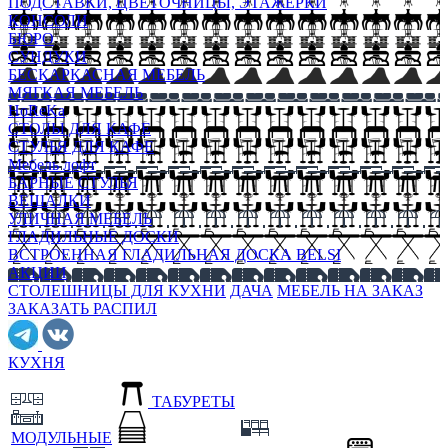
ПОДСТАВКИ, ЦВЕТОЧНИЦЫ, ЭТАЖЕРКИ
КОНСОЛИ
БЮРО
СУНДУКИ
БЕСКАРКАСНАЯ МЕБЕЛЬ
МЯГКАЯ МЕБЕЛЬ
HoReKa
СТОЛЫ ДЛЯ КАФЕ
СТУЛЬЯ ДЛЯ КАФЕ
Мебель лофт
БАРНЫЕ СТУЛЬЯ
ВЕШАЛКИ
УЛИЧНАЯ МЕБЕЛЬ
ГЛАДИЛЬНЫЕ ДОСКИ
ВСТРОЕННАЯ ГЛАДИЛЬНАЯ ДОСКА BELSI
АКЦИИ
СТОЛЕШНИЦЫ ДЛЯ КУХНИ
ДАЧА
МЕБЕЛЬ НА ЗАКАЗ
ЗАКАЗАТЬ РАСПИЛ
КУХНЯ
ТАБУРЕТЫ
МОДУЛЬНЫЕ