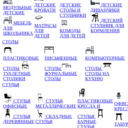
ДЕТСКИЕ
ДЕТСКИЕ
ДЕТСКИЕ
МОДУЛЬНЫЕ
КРОВАТИ
СТОЛЫ И
ДИВАНЧИКИ
ДЕТСКИЕ
СТУЛЬЧИКИ
ДЕТСКИЙ
МЕБЕЛЬ
МАТРАСЫ
СТУЛЬЧИК ДЛЯ
ДЛЯ
ДЛЯ
КОМОДЫ
КОРМЛЕНИЯ
ШКОЛЬНИКА
ДЕТЕЙ
ДЛЯ ДЕТЕЙ
СТОЛЫ
ПЛАСТИКОВЫЕ
ПИСЬМЕННЫЕ
КОМПЬЮТЕРНЫЕ
СТОЛЫ
СТОЛЫ
СТОЛЫ
ТУАЛЕТНЫЕ
ЖУРНАЛЬНЫЕ
СТОЛЫ НА
СТОЛИКИ
СТОЛЫ
КУХНЮ
СТУЛЬЯ
СТУЛЬЯ
СТУЛЬЯ
ПЛАСТИКОВЫЕ
ОФИС
ОФИСНЫЕ
МЕТАЛЛИЧЕСКИЕ
КРЕСЛА И
КРЕС
СТУЛЬЯ
СКЛАДНЫЕ
СТУЛЬЯ
ДЕРЕВЯННЫЕ
СТУЛЬЯ
БАРНЫЕ
ТАБУ
СТУЛЬЯ