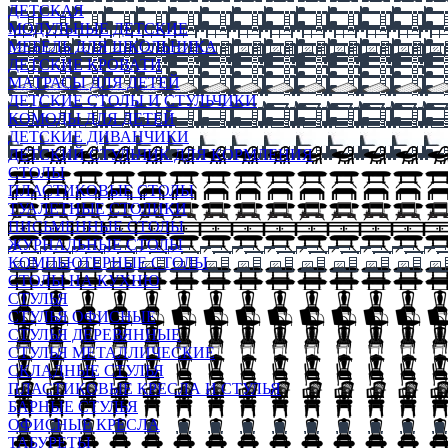
ДЕТСКАЯ
МОДУЛЬНЫЕ ДЕТСКИЕ
МЕБЕЛЬ ДЛЯ ШКОЛЬНИКА
ДЕТСКИЕ КРОВАТИ
МАТРАСЫ ДЛЯ ДЕТЕЙ
ДЕТСКИЕ СТОЛЫ И СТУЛЬЧИКИ
КОМОДЫ ДЛЯ ДЕТЕЙ
ДЕТСКИЕ ДИВАНЧИКИ
ДЕТСКИЙ СТУЛЬЧИК ДЛЯ КОРМЛЕНИЯ
СТОЛЫ
ПЛАСТИКОВЫЕ СТОЛЫ
ТУАЛЕТНЫЕ СТОЛИКИ
ПИСЬМЕННЫЕ СТОЛЫ
ЖУРНАЛЬНЫЕ СТОЛЫ
КОМПЬЮТЕРНЫЕ СТОЛЫ
СТОЛЫ НА КУХНЮ
СТУЛЬЯ
СТУЛЬЯ ОФИСНЫЕ
СТУЛЬЯ ДЕРЕВЯННЫЕ
СТУЛЬЯ МЕТАЛЛИЧЕСКИЕ
СКЛАДНЫЕ СТУЛЬЯ
ПЛАСТИКОВЫЕ КРЕСЛА И СТУЛЬЯ
БАРНЫЕ СТУЛЬЯ
ОФИСНЫЕ КРЕСЛА
ТАБУРЕТЫ