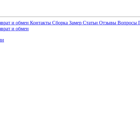
зврат и обмен
Контакты
Сборка
Замер
Статьи
Отзывы
Вопросы
зврат и обмен
ли