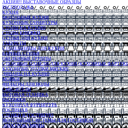
АКЦИЯ!! ВЫСТАВОЧНЫЕ ОБРАЗЦЫ
РАСПРОДАЖА
КУХНЯ
МОДУЛЬНЫЕ КУХНИ
КУХОННЫЕ ГАРНИТУРЫ
СТОЛЫ НА КУХНЮ
СТОЛЫ КНИЖКИ
СТУЛЬЯ ДЛЯ КУХНИ
ТАБУРЕТЫ
СТОЛЕШНИЦЫ ДЛЯ КУХНИ
БАРНЫЕ СТУЛЬЯ
ОБЕДЕННЫЕ ГРУППЫ
СТЕНОВЫЕ ПАНЕЛИ ДЛЯ КУХНИ (КУХОННЫЕ ФАРТУКИ
КУХОННЫЕ УГОЛКИ МЯГКИЕ
ДИВАНЫ НА КУХНЮ
МОЙКИ
ФИЛЬТРЫ ДЛЯ ВОДЫ
СМЕСИТЕЛИ
БЫТОВАЯ ТЕХНИКА
ВЫТЯЖКИ
КУХОННАЯ ФУРНИТУРА
ГОСТИНАЯ
СТЕНКИ В ГОСТИНУЮ
МОДУЛЬНЫЕ СИСТЕМЫ ДЛЯ ГОСТИНОЙ
ЭЛЕКТРОКАМИНЫ