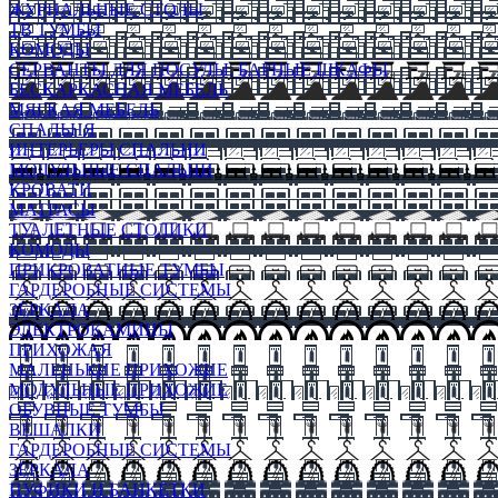
ЖУРНАЛЬНЫЕ СТОЛЫ
ТВ ТУМБЫ
КОМОДЫ
СЕРВАНТЫ ДЛЯ ПОСУДЫ, БАРНЫЕ ШКАФЫ
БЕСКАРКАСНАЯ МЕБЕЛЬ
МЯГКАЯ МЕБЕЛЬ
СПАЛЬНЯ
ИНТЕРЬЕРЫ СПАЛЬНИ
МОДУЛЬНЫЕ СПАЛЬНИ
КРОВАТИ
МАТРАСЫ
ТУАЛЕТНЫЕ СТОЛИКИ
КОМОДЫ
ПРИКРОВАТНЫЕ ТУМБЫ
ГАРДЕРОБНЫЕ СИСТЕМЫ
ЗЕРКАЛА
ЭЛЕКТРОКАМИНЫ
ПРИХОЖАЯ
МАЛЕНЬКИЕ ПРИХОЖИЕ
МОДУЛЬНЫЕ ПРИХОЖИЕ
ОБУВНЫЕ ТУМБЫ
ВЕШАЛКИ
ГАРДЕРОБНЫЕ СИСТЕМЫ
ЗЕРКАЛА
ПУФИКИ И БАНКЕТКИ