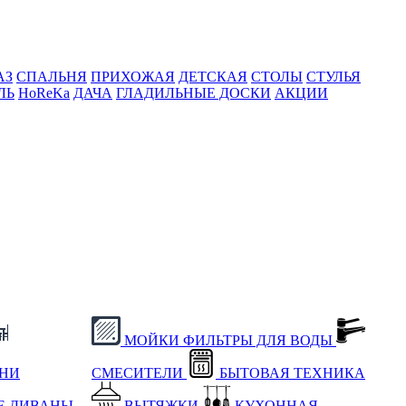
АЗ
СПАЛЬНЯ
ПРИХОЖАЯ
ДЕТСКАЯ
СТОЛЫ
СТУЛЬЯ
ЛЬ
HoReKa
ДАЧА
ГЛАДИЛЬНЫЕ ДОСКИ
АКЦИИ
МОЙКИ
ФИЛЬТРЫ ДЛЯ ВОДЫ
ХНИ
СМЕСИТЕЛИ
БЫТОВАЯ ТЕХНИКА
Е
ДИВАНЫ
ВЫТЯЖКИ
КУХОННАЯ