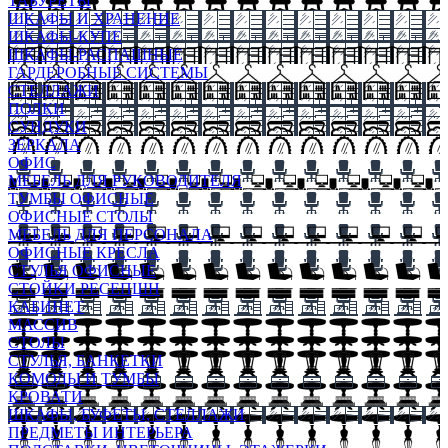
ТАБУРЕТЫ
ШКАФЫ И ХРАНЕНИЕ
ШКАФЫ-КУПЕ
ШКАФЫ-РАСПАШНЫЕ
ГАРДЕРОБНЫЕ СИСТЕМЫ
СТЕЛЛАЖИ
ПОЛКИ
СУНДУКИ
ЗЕРКАЛА
ОФИС
МЕБЕЛЬ ДЛЯ РУКОВОДИТЕЛЯ
ТУМБЫ ОФИСНЫЕ
ОФИСНЫЕ СТОЛЫ
МЕБЕЛЬ ДЛЯ ПЕРСОНАЛА
ОФИСНЫЕ КРЕСЛА
СТУЛЬЯ ОФИСНЫЕ
СТОЙКИ РЕСЕПШН
КАБИНЕТ
МАССИВ
СТОЛЫ
СТУЛЬЯ, БАНКЕТКИ
КОМОДЫ И ТУМБЫ
КРОВАТИ
ШКАФЫ, БУФЕТЫ, СТЕЛЛАЖИ
ПРЕДМЕТЫ ИНТЕРЬЕРА