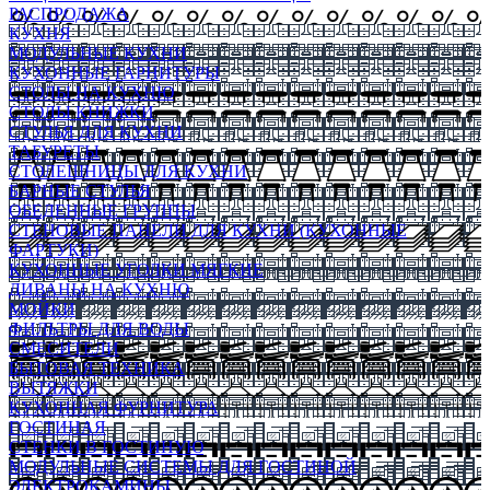
РАСПРОДАЖА
КУХНЯ
МОДУЛЬНЫЕ КУХНИ
КУХОННЫЕ ГАРНИТУРЫ
СТОЛЫ НА КУХНЮ
СТОЛЫ КНИЖКИ
СТУЛЬЯ ДЛЯ КУХНИ
ТАБУРЕТЫ
СТОЛЕШНИЦЫ ДЛЯ КУХНИ
БАРНЫЕ СТУЛЬЯ
ОБЕДЕННЫЕ ГРУППЫ
СТЕНОВЫЕ ПАНЕЛИ ДЛЯ КУХНИ (КУХОННЫЕ
ФАРТУКИ)
КУХОННЫЕ УГОЛКИ МЯГКИЕ
ДИВАНЫ НА КУХНЮ
МОЙКИ
ФИЛЬТРЫ ДЛЯ ВОДЫ
СМЕСИТЕЛИ
БЫТОВАЯ ТЕХНИКА
ВЫТЯЖКИ
КУХОННАЯ ФУРНИТУРА
ГОСТИНАЯ
СТЕНКИ В ГОСТИНУЮ
МОДУЛЬНЫЕ СИСТЕМЫ ДЛЯ ГОСТИНОЙ
ЭЛЕКТРОКАМИНЫ