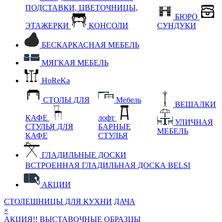
ПОДСТАВКИ, ЦВЕТОЧНИЦЫ,
БЮРО
ЭТАЖЕРКИ
КОНСОЛИ
СУНДУКИ
БЕСКАРКАСНАЯ МЕБЕЛЬ
МЯГКАЯ МЕБЕЛЬ
HoReKa
СТОЛЫ ДЛЯ
Мебель
ВЕШАЛКИ
КАФЕ
лофт
УЛИЧНАЯ
СТУЛЬЯ ДЛЯ
БАРНЫЕ
МЕБЕЛЬ
КАФЕ
СТУЛЬЯ
ГЛАДИЛЬНЫЕ ДОСКИ
ВСТРОЕННАЯ ГЛАДИЛЬНАЯ ДОСКА BELSI
АКЦИИ
СТОЛЕШНИЦЫ ДЛЯ КУХНИ
ДАЧА
×
АКЦИЯ!! ВЫСТАВОЧНЫЕ ОБРАЗЦЫ