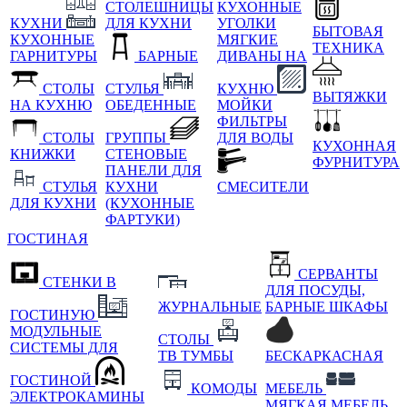
СТОЛЕШНИЦЫ
КУХОННЫЕ
КУХНИ
ДЛЯ КУХНИ
УГОЛКИ
БЫТОВАЯ
КУХОННЫЕ
МЯГКИЕ
ТЕХНИКА
ГАРНИТУРЫ
БАРНЫЕ
ДИВАНЫ НА
СТОЛЫ
СТУЛЬЯ
КУХНЮ
ВЫТЯЖКИ
НА КУХНЮ
ОБЕДЕННЫЕ
МОЙКИ
ФИЛЬТРЫ
СТОЛЫ
ГРУППЫ
ДЛЯ ВОДЫ
КУХОННАЯ
КНИЖКИ
СТЕНОВЫЕ
ФУРНИТУРА
ПАНЕЛИ ДЛЯ
СТУЛЬЯ
КУХНИ
СМЕСИТЕЛИ
ДЛЯ КУХНИ
(КУХОННЫЕ
ФАРТУКИ)
ГОСТИНАЯ
СЕРВАНТЫ
СТЕНКИ В
ДЛЯ ПОСУДЫ,
ЖУРНАЛЬНЫЕ
БАРНЫЕ ШКАФЫ
ГОСТИНУЮ
МОДУЛЬНЫЕ
СТОЛЫ
СИСТЕМЫ ДЛЯ
ТВ ТУМБЫ
БЕСКАРКАСНАЯ
ГОСТИНОЙ
КОМОДЫ
МЕБЕЛЬ
ЭЛЕКТРОКАМИНЫ
МЯГКАЯ МЕБЕЛЬ