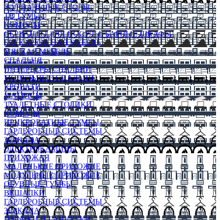
ЖУРНАЛЬНЫЕ СТОЛЫ
ТВ ТУМБЫ
КОМОДЫ
СЕРВАНТЫ ДЛЯ ПОСУДЫ, БАРНЫЕ ШКАФЫ
БЕСКАРКАСНАЯ МЕБЕЛЬ
МЯГКАЯ МЕБЕЛЬ
СПАЛЬНЯ
ИНТЕРЬЕРЫ СПАЛЬНИ
МОДУЛЬНЫЕ СПАЛЬНИ
КРОВАТИ
МАТРАСЫ
ТУАЛЕТНЫЕ СТОЛИКИ
КОМОДЫ
ПРИКРОВАТНЫЕ ТУМБЫ
ГАРДЕРОБНЫЕ СИСТЕМЫ
ЗЕРКАЛА
ЭЛЕКТРОКАМИНЫ
ПРИХОЖАЯ
МАЛЕНЬКИЕ ПРИХОЖИЕ
МОДУЛЬНЫЕ ПРИХОЖИЕ
ОБУВНЫЕ ТУМБЫ
ВЕШАЛКИ
ГАРДЕРОБНЫЕ СИСТЕМЫ
ЗЕРКАЛА
ПУФИКИ И БАНКЕТКИ