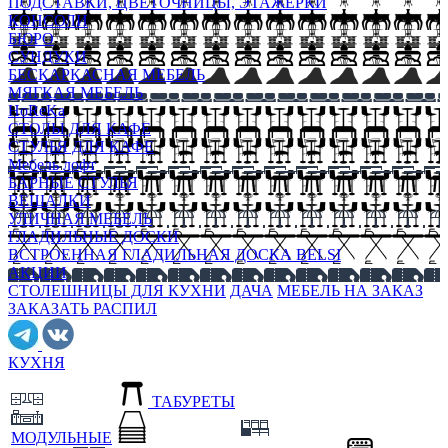
ПОДСТАВКИ, ЦВЕТОЧНИЦЫ, ЭТАЖЕРКИ
КОНСОЛИ
БЮРО
СУНДУКИ
БЕСКАРКАСНАЯ МЕБЕЛЬ
МЯГКАЯ МЕБЕЛЬ
HoReKa
СТОЛЫ ДЛЯ КАФЕ
СТУЛЬЯ ДЛЯ КАФЕ
Мебель лофт
БАРНЫЕ СТУЛЬЯ
ВЕШАЛКИ
УЛИЧНАЯ МЕБЕЛЬ
ГЛАДИЛЬНЫЕ ДОСКИ
ВСТРОЕННАЯ ГЛАДИЛЬНАЯ ДОСКА BELSI
АКЦИИ
СТОЛЕШНИЦЫ ДЛЯ КУХНИ
ДАЧА
МЕБЕЛЬ НА ЗАКАЗ
ЗАКАЗАТЬ РАСПИЛ
КУХНЯ
ТАБУРЕТЫ
МОДУЛЬНЫЕ