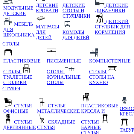
ДЕТСКИЕ
ДЕТСКИЕ
ДЕТСКИЕ
МОДУЛЬНЫЕ
КРОВАТИ
СТОЛЫ И
ДИВАНЧИКИ
ДЕТСКИЕ
СТУЛЬЧИКИ
ДЕТСКИЙ
МЕБЕЛЬ
МАТРАСЫ
СТУЛЬЧИК ДЛЯ
ДЛЯ
ДЛЯ
КОМОДЫ
КОРМЛЕНИЯ
ШКОЛЬНИКА
ДЕТЕЙ
ДЛЯ ДЕТЕЙ
СТОЛЫ
ПЛАСТИКОВЫЕ
ПИСЬМЕННЫЕ
КОМПЬЮТЕРНЫЕ
СТОЛЫ
СТОЛЫ
СТОЛЫ
ТУАЛЕТНЫЕ
ЖУРНАЛЬНЫЕ
СТОЛЫ НА
СТОЛИКИ
СТОЛЫ
КУХНЮ
СТУЛЬЯ
СТУЛЬЯ
СТУЛЬЯ
ПЛАСТИКОВЫЕ
ОФИС
ОФИСНЫЕ
МЕТАЛЛИЧЕСКИЕ
КРЕСЛА И
КРЕС
СТУЛЬЯ
СКЛАДНЫЕ
СТУЛЬЯ
ДЕРЕВЯННЫЕ
СТУЛЬЯ
БАРНЫЕ
ТАБУ
СТУЛЬЯ