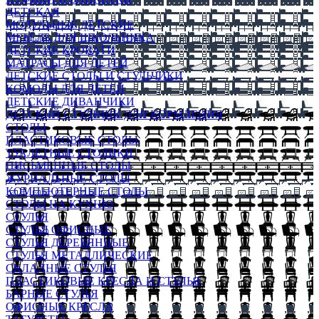
ДЕТСКАЯ
МОДУЛЬНЫЕ ДЕТСКИЕ
МЕБЕЛЬ ДЛЯ ШКОЛЬНИКА
ДЕТСКИЕ КРОВАТИ
МАТРАСЫ ДЛЯ ДЕТЕЙ
ДЕТСКИЕ СТОЛЫ И СТУЛЬЧИКИ
КОМОДЫ ДЛЯ ДЕТЕЙ
ДЕТСКИЕ ДИВАНЧИКИ
ДЕТСКИЙ СТУЛЬЧИК ДЛЯ КОРМЛЕНИЯ
СТОЛЫ
ПЛАСТИКОВЫЕ СТОЛЫ
ТУАЛЕТНЫЕ СТОЛИКИ
ПИСЬМЕННЫЕ СТОЛЫ
ЖУРНАЛЬНЫЕ СТОЛЫ
КОМПЬЮТЕРНЫЕ СТОЛЫ
СТОЛЫ НА КУХНЮ
СТУЛЬЯ
СТУЛЬЯ ОФИСНЫЕ
СТУЛЬЯ ДЕРЕВЯННЫЕ
СТУЛЬЯ МЕТАЛЛИЧЕСКИЕ
СКЛАДНЫЕ СТУЛЬЯ
ПЛАСТИКОВЫЕ КРЕСЛА И СТУЛЬЯ
БАРНЫЕ СТУЛЬЯ
ОФИСНЫЕ КРЕСЛА