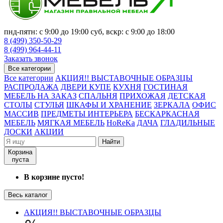
пнд-пятн: с 9:00 до 19:00 суб, вскр: с 9:00 до 18:00
8 (499) 350-50-29
8 (499) 964-44-11
Заказать звонок
Все категории
Все категории
АКЦИЯ!! ВЫСТАВОЧНЫЕ ОБРАЗЦЫ
РАСПРОДАЖА
ДВЕРИ КУПЕ
КУХНЯ
ГОСТИНАЯ
МЕБЕЛЬ НА ЗАКАЗ
СПАЛЬНЯ
ПРИХОЖАЯ
ДЕТСКАЯ
СТОЛЫ
СТУЛЬЯ
ШКАФЫ И ХРАНЕНИЕ
ЗЕРКАЛА
ОФИС
МАССИВ
ПРЕДМЕТЫ ИНТЕРЬЕРА
БЕСКАРКАСНАЯ
МЕБЕЛЬ
МЯГКАЯ МЕБЕЛЬ
HoReKa
ДАЧА
ГЛАДИЛЬНЫЕ
ДОСКИ
АКЦИИ
Найти
Корзина
пуста
В корзине пусто!
Весь каталог
АКЦИЯ!! ВЫСТАВОЧНЫЕ ОБРАЗЦЫ