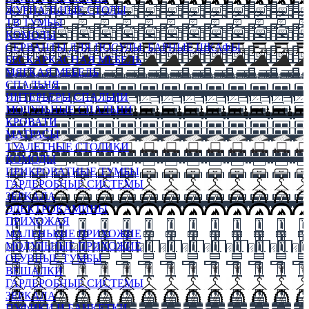
ЖУРНАЛЬНЫЕ СТОЛЫ
ТВ ТУМБЫ
КОМОДЫ
СЕРВАНТЫ ДЛЯ ПОСУДЫ, БАРНЫЕ ШКАФЫ
БЕСКАРКАСНАЯ МЕБЕЛЬ
МЯГКАЯ МЕБЕЛЬ
СПАЛЬНЯ
ИНТЕРЬЕРЫ СПАЛЬНИ
МОДУЛЬНЫЕ СПАЛЬНИ
КРОВАТИ
МАТРАСЫ
ТУАЛЕТНЫЕ СТОЛИКИ
КОМОДЫ
ПРИКРОВАТНЫЕ ТУМБЫ
ГАРДЕРОБНЫЕ СИСТЕМЫ
ЗЕРКАЛА
ЭЛЕКТРОКАМИНЫ
ПРИХОЖАЯ
МАЛЕНЬКИЕ ПРИХОЖИЕ
МОДУЛЬНЫЕ ПРИХОЖИЕ
ОБУВНЫЕ ТУМБЫ
ВЕШАЛКИ
ГАРДЕРОБНЫЕ СИСТЕМЫ
ЗЕРКАЛА
ПУФИКИ И БАНКЕТКИ