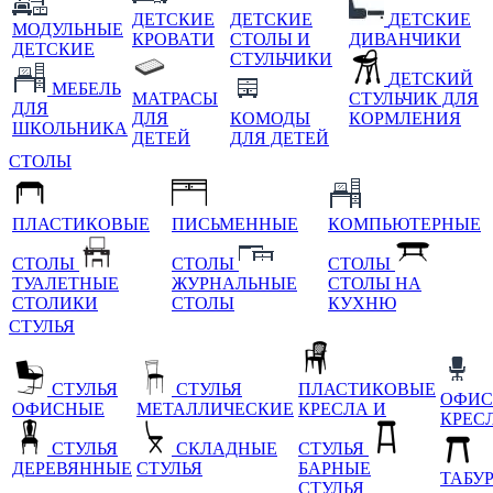
ДЕТСКИЕ
ДЕТСКИЕ
ДЕТСКИЕ
МОДУЛЬНЫЕ
КРОВАТИ
СТОЛЫ И
ДИВАНЧИКИ
ДЕТСКИЕ
СТУЛЬЧИКИ
ДЕТСКИЙ
МЕБЕЛЬ
МАТРАСЫ
СТУЛЬЧИК ДЛЯ
ДЛЯ
ДЛЯ
КОМОДЫ
КОРМЛЕНИЯ
ШКОЛЬНИКА
ДЕТЕЙ
ДЛЯ ДЕТЕЙ
СТОЛЫ
ПЛАСТИКОВЫЕ
ПИСЬМЕННЫЕ
КОМПЬЮТЕРНЫЕ
СТОЛЫ
СТОЛЫ
СТОЛЫ
ТУАЛЕТНЫЕ
ЖУРНАЛЬНЫЕ
СТОЛЫ НА
СТОЛИКИ
СТОЛЫ
КУХНЮ
СТУЛЬЯ
СТУЛЬЯ
СТУЛЬЯ
ПЛАСТИКОВЫЕ
ОФИС
ОФИСНЫЕ
МЕТАЛЛИЧЕСКИЕ
КРЕСЛА И
КРЕС
СТУЛЬЯ
СКЛАДНЫЕ
СТУЛЬЯ
ДЕРЕВЯННЫЕ
СТУЛЬЯ
БАРНЫЕ
ТАБУ
СТУЛЬЯ