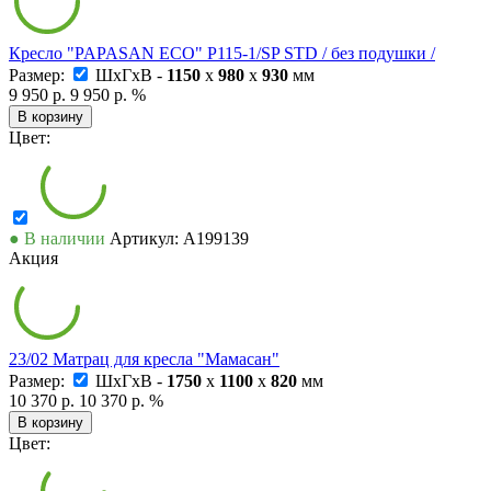
Кресло "PAPASAN ECO" P115-1/SP STD / без подушки /
Размер:
ШxГxВ -
1150
x
980
x
930
мм
9 950 р.
9 950 р.
%
В корзину
Цвет:
● В наличии
Артикул: А199139
Акция
23/02 Матрац для кресла "Мамасан"
Размер:
ШxГxВ -
1750
x
1100
x
820
мм
10 370 р.
10 370 р.
%
В корзину
Цвет: