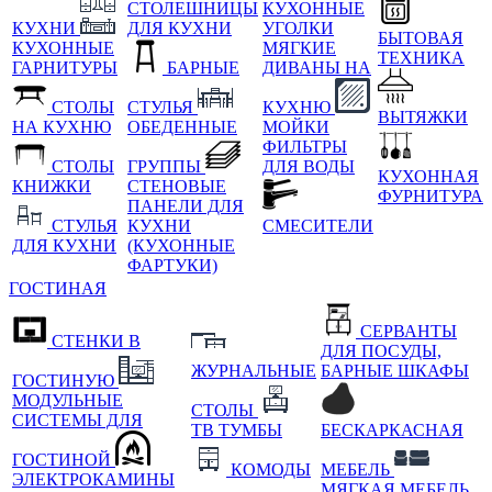
СТОЛЕШНИЦЫ
КУХОННЫЕ
КУХНИ
ДЛЯ КУХНИ
УГОЛКИ
БЫТОВАЯ
КУХОННЫЕ
МЯГКИЕ
ТЕХНИКА
ГАРНИТУРЫ
БАРНЫЕ
ДИВАНЫ НА
СТОЛЫ
СТУЛЬЯ
КУХНЮ
ВЫТЯЖКИ
НА КУХНЮ
ОБЕДЕННЫЕ
МОЙКИ
ФИЛЬТРЫ
СТОЛЫ
ГРУППЫ
ДЛЯ ВОДЫ
КУХОННАЯ
КНИЖКИ
СТЕНОВЫЕ
ФУРНИТУРА
ПАНЕЛИ ДЛЯ
СТУЛЬЯ
КУХНИ
СМЕСИТЕЛИ
ДЛЯ КУХНИ
(КУХОННЫЕ
ФАРТУКИ)
ГОСТИНАЯ
СЕРВАНТЫ
СТЕНКИ В
ДЛЯ ПОСУДЫ,
ЖУРНАЛЬНЫЕ
БАРНЫЕ ШКАФЫ
ГОСТИНУЮ
МОДУЛЬНЫЕ
СТОЛЫ
СИСТЕМЫ ДЛЯ
ТВ ТУМБЫ
БЕСКАРКАСНАЯ
ГОСТИНОЙ
КОМОДЫ
МЕБЕЛЬ
ЭЛЕКТРОКАМИНЫ
МЯГКАЯ МЕБЕЛЬ