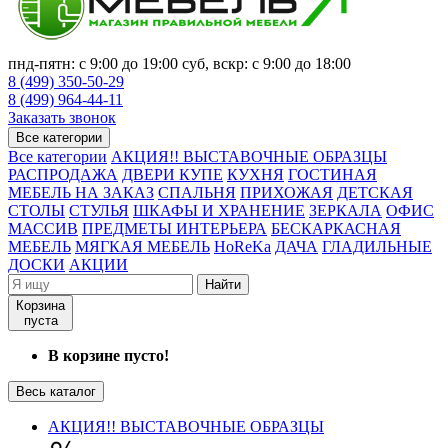
пнд-пятн: с 9:00 до 19:00 суб, вскр: с 9:00 до 18:00
8 (499) 350-50-29
8 (499) 964-44-11
Заказать звонок
Все категории
Все категории
АКЦИЯ!! ВЫСТАВОЧНЫЕ ОБРАЗЦЫ
РАСПРОДАЖА
ДВЕРИ КУПЕ
КУХНЯ
ГОСТИНАЯ
МЕБЕЛЬ НА ЗАКАЗ
СПАЛЬНЯ
ПРИХОЖАЯ
ДЕТСКАЯ
СТОЛЫ
СТУЛЬЯ
ШКАФЫ И ХРАНЕНИЕ
ЗЕРКАЛА
ОФИС
МАССИВ
ПРЕДМЕТЫ ИНТЕРЬЕРА
БЕСКАРКАСНАЯ
МЕБЕЛЬ
МЯГКАЯ МЕБЕЛЬ
HoReKa
ДАЧА
ГЛАДИЛЬНЫЕ
ДОСКИ
АКЦИИ
Найти
Корзина
пуста
В корзине пусто!
Весь каталог
АКЦИЯ!! ВЫСТАВОЧНЫЕ ОБРАЗЦЫ