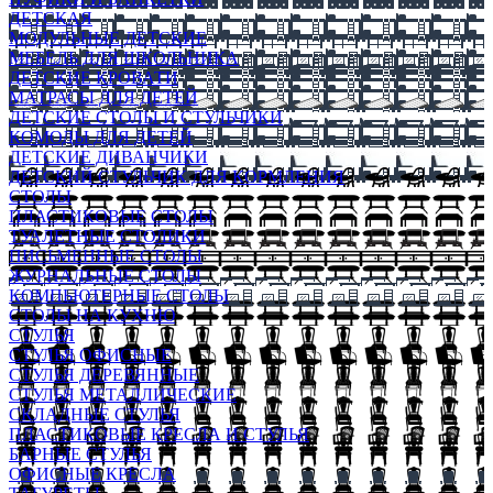
ДЕТСКАЯ
МОДУЛЬНЫЕ ДЕТСКИЕ
МЕБЕЛЬ ДЛЯ ШКОЛЬНИКА
ДЕТСКИЕ КРОВАТИ
МАТРАСЫ ДЛЯ ДЕТЕЙ
ДЕТСКИЕ СТОЛЫ И СТУЛЬЧИКИ
КОМОДЫ ДЛЯ ДЕТЕЙ
ДЕТСКИЕ ДИВАНЧИКИ
ДЕТСКИЙ СТУЛЬЧИК ДЛЯ КОРМЛЕНИЯ
СТОЛЫ
ПЛАСТИКОВЫЕ СТОЛЫ
ТУАЛЕТНЫЕ СТОЛИКИ
ПИСЬМЕННЫЕ СТОЛЫ
ЖУРНАЛЬНЫЕ СТОЛЫ
КОМПЬЮТЕРНЫЕ СТОЛЫ
СТОЛЫ НА КУХНЮ
СТУЛЬЯ
СТУЛЬЯ ОФИСНЫЕ
СТУЛЬЯ ДЕРЕВЯННЫЕ
СТУЛЬЯ МЕТАЛЛИЧЕСКИЕ
СКЛАДНЫЕ СТУЛЬЯ
ПЛАСТИКОВЫЕ КРЕСЛА И СТУЛЬЯ
БАРНЫЕ СТУЛЬЯ
ОФИСНЫЕ КРЕСЛА