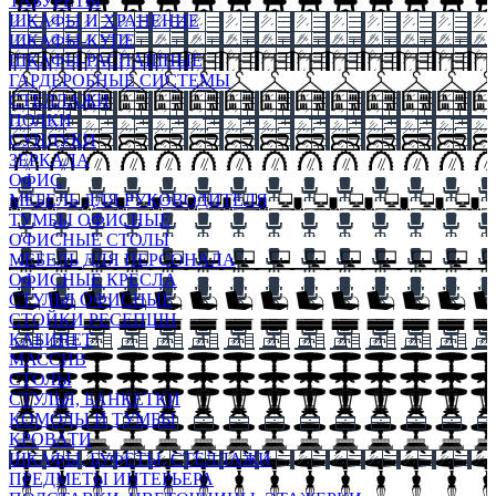
ТАБУРЕТЫ
ШКАФЫ И ХРАНЕНИЕ
ШКАФЫ-КУПЕ
ШКАФЫ-РАСПАШНЫЕ
ГАРДЕРОБНЫЕ СИСТЕМЫ
СТЕЛЛАЖИ
ПОЛКИ
СУНДУКИ
ЗЕРКАЛА
ОФИС
МЕБЕЛЬ ДЛЯ РУКОВОДИТЕЛЯ
ТУМБЫ ОФИСНЫЕ
ОФИСНЫЕ СТОЛЫ
МЕБЕЛЬ ДЛЯ ПЕРСОНАЛА
ОФИСНЫЕ КРЕСЛА
СТУЛЬЯ ОФИСНЫЕ
СТОЙКИ РЕСЕПШН
КАБИНЕТ
МАССИВ
СТОЛЫ
СТУЛЬЯ, БАНКЕТКИ
КОМОДЫ И ТУМБЫ
КРОВАТИ
ШКАФЫ, БУФЕТЫ, СТЕЛЛАЖИ
ПРЕДМЕТЫ ИНТЕРЬЕРА