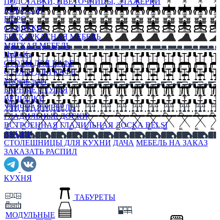
ПОДСТАВКИ, ЦВЕТОЧНИЦЫ, ЭТАЖЕРКИ
КОНСОЛИ
БЮРО
СУНДУКИ
БЕСКАРКАСНАЯ МЕБЕЛЬ
МЯГКАЯ МЕБЕЛЬ
HoReKa
СТОЛЫ ДЛЯ КАФЕ
СТУЛЬЯ ДЛЯ КАФЕ
Мебель лофт
БАРНЫЕ СТУЛЬЯ
ВЕШАЛКИ
УЛИЧНАЯ МЕБЕЛЬ
ГЛАДИЛЬНЫЕ ДОСКИ
ВСТРОЕННАЯ ГЛАДИЛЬНАЯ ДОСКА BELSI
АКЦИИ
СТОЛЕШНИЦЫ ДЛЯ КУХНИ
ДАЧА
МЕБЕЛЬ НА ЗАКАЗ
ЗАКАЗАТЬ РАСПИЛ
КУХНЯ
ТАБУРЕТЫ
МОДУЛЬНЫЕ