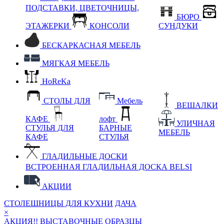
ПОДСТАВКИ, ЦВЕТОЧНИЦЫ,
БЮРО
ЭТАЖЕРКИ
КОНСОЛИ
СУНДУКИ
БЕСКАРКАСНАЯ МЕБЕЛЬ
МЯГКАЯ МЕБЕЛЬ
HoReKa
СТОЛЫ ДЛЯ
Мебель
ВЕШАЛКИ
КАФЕ
лофт
УЛИЧНАЯ
СТУЛЬЯ ДЛЯ
БАРНЫЕ
МЕБЕЛЬ
КАФЕ
СТУЛЬЯ
ГЛАДИЛЬНЫЕ ДОСКИ
ВСТРОЕННАЯ ГЛАДИЛЬНАЯ ДОСКА BELSI
АКЦИИ
СТОЛЕШНИЦЫ ДЛЯ КУХНИ
ДАЧА
×
АКЦИЯ!! ВЫСТАВОЧНЫЕ ОБРАЗЦЫ