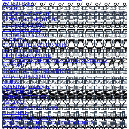
РАСПРОДАЖА
КУХНЯ
МОДУЛЬНЫЕ КУХНИ
КУХОННЫЕ ГАРНИТУРЫ
СТОЛЫ НА КУХНЮ
СТОЛЫ КНИЖКИ
СТУЛЬЯ ДЛЯ КУХНИ
ТАБУРЕТЫ
СТОЛЕШНИЦЫ ДЛЯ КУХНИ
БАРНЫЕ СТУЛЬЯ
ОБЕДЕННЫЕ ГРУППЫ
СТЕНОВЫЕ ПАНЕЛИ ДЛЯ КУХНИ (КУХОННЫЕ
ФАРТУКИ)
КУХОННЫЕ УГОЛКИ МЯГКИЕ
ДИВАНЫ НА КУХНЮ
МОЙКИ
ФИЛЬТРЫ ДЛЯ ВОДЫ
СМЕСИТЕЛИ
БЫТОВАЯ ТЕХНИКА
ВЫТЯЖКИ
КУХОННАЯ ФУРНИТУРА
ГОСТИНАЯ
СТЕНКИ В ГОСТИНУЮ
МОДУЛЬНЫЕ СИСТЕМЫ ДЛЯ ГОСТИНОЙ
ЭЛЕКТРОКАМИНЫ