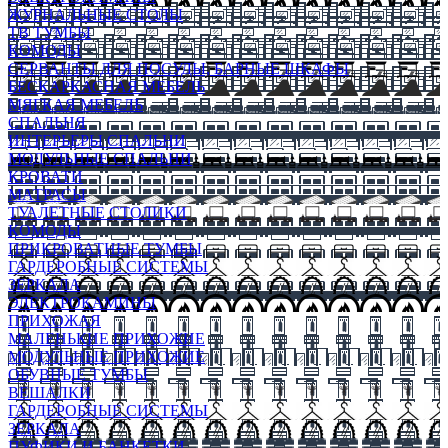
ЖУРНАЛЬНЫЕ СТОЛЫ
ТВ ТУМБЫ
КОМОДЫ
СЕРВАНТЫ ДЛЯ ПОСУДЫ, БАРНЫЕ ШКАФЫ
БЕСКАРКАСНАЯ МЕБЕЛЬ
МЯГКАЯ МЕБЕЛЬ
СПАЛЬНЯ
ИНТЕРЬЕРЫ СПАЛЬНИ
МОДУЛЬНЫЕ СПАЛЬНИ
КРОВАТИ
МАТРАСЫ
ТУАЛЕТНЫЕ СТОЛИКИ
КОМОДЫ
ПРИКРОВАТНЫЕ ТУМБЫ
ГАРДЕРОБНЫЕ СИСТЕМЫ
ЗЕРКАЛА
ЭЛЕКТРОКАМИНЫ
ПРИХОЖАЯ
МАЛЕНЬКИЕ ПРИХОЖИЕ
МОДУЛЬНЫЕ ПРИХОЖИЕ
ОБУВНЫЕ ТУМБЫ
ВЕШАЛКИ
ГАРДЕРОБНЫЕ СИСТЕМЫ
ЗЕРКАЛА
ПУФИКИ И БАНКЕТКИ