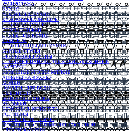
РАСПРОДАЖА
КУХНЯ
МОДУЛЬНЫЕ КУХНИ
КУХОННЫЕ ГАРНИТУРЫ
СТОЛЫ НА КУХНЮ
СТОЛЫ КНИЖКИ
СТУЛЬЯ ДЛЯ КУХНИ
ТАБУРЕТЫ
СТОЛЕШНИЦЫ ДЛЯ КУХНИ
БАРНЫЕ СТУЛЬЯ
ОБЕДЕННЫЕ ГРУППЫ
СТЕНОВЫЕ ПАНЕЛИ ДЛЯ КУХНИ (КУХОННЫЕ
ФАРТУКИ)
КУХОННЫЕ УГОЛКИ МЯГКИЕ
ДИВАНЫ НА КУХНЮ
МОЙКИ
ФИЛЬТРЫ ДЛЯ ВОДЫ
СМЕСИТЕЛИ
БЫТОВАЯ ТЕХНИКА
ВЫТЯЖКИ
КУХОННАЯ ФУРНИТУРА
ГОСТИНАЯ
СТЕНКИ В ГОСТИНУЮ
МОДУЛЬНЫЕ СИСТЕМЫ ДЛЯ ГОСТИНОЙ
ЭЛЕКТРОКАМИНЫ