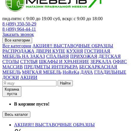
пнд-пятн: с 9:00 до 19:00 суб, вскр: с 9:00 до 18:00
8 (499) 350-50-29
8 (499) 964-44-11
Заказать звонок
Все категории
Все категории
АКЦИЯ!! ВЫСТАВОЧНЫЕ ОБРАЗЦЫ
РАСПРОДАЖА
ДВЕРИ КУПЕ
КУХНЯ
ГОСТИНАЯ
МЕБЕЛЬ НА ЗАКАЗ
СПАЛЬНЯ
ПРИХОЖАЯ
ДЕТСКАЯ
СТОЛЫ
СТУЛЬЯ
ШКАФЫ И ХРАНЕНИЕ
ЗЕРКАЛА
ОФИС
МАССИВ
ПРЕДМЕТЫ ИНТЕРЬЕРА
БЕСКАРКАСНАЯ
МЕБЕЛЬ
МЯГКАЯ МЕБЕЛЬ
HoReKa
ДАЧА
ГЛАДИЛЬНЫЕ
ДОСКИ
АКЦИИ
Найти
Корзина
пуста
В корзине пусто!
Весь каталог
АКЦИЯ!! ВЫСТАВОЧНЫЕ ОБРАЗЦЫ