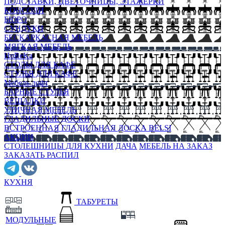
ПОДСТАВКИ, ЦВЕТОЧНИЦЫ, ЭТАЖЕРКИ
КОНСОЛИ
БЮРО
СУНДУКИ
БЕСКАРКАСНАЯ МЕБЕЛЬ
МЯГКАЯ МЕБЕЛЬ
HoReKa
СТОЛЫ ДЛЯ КАФЕ
СТУЛЬЯ ДЛЯ КАФЕ
Мебель лофт
БАРНЫЕ СТУЛЬЯ
ВЕШАЛКИ
УЛИЧНАЯ МЕБЕЛЬ
ГЛАДИЛЬНЫЕ ДОСКИ
ВСТРОЕННАЯ ГЛАДИЛЬНАЯ ДОСКА BELSI
АКЦИИ
СТОЛЕШНИЦЫ ДЛЯ КУХНИ
ДАЧА
МЕБЕЛЬ НА ЗАКАЗ
ЗАКАЗАТЬ РАСПИЛ
КУХНЯ
ТАБУРЕТЫ
МОДУЛЬНЫЕ