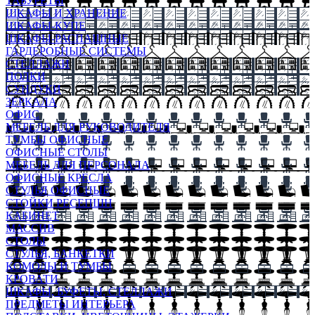
ТАБУРЕТЫ
ШКАФЫ И ХРАНЕНИЕ
ШКАФЫ-КУПЕ
ШКАФЫ-РАСПАШНЫЕ
ГАРДЕРОБНЫЕ СИСТЕМЫ
СТЕЛЛАЖИ
ПОЛКИ
СУНДУКИ
ЗЕРКАЛА
ОФИС
МЕБЕЛЬ ДЛЯ РУКОВОДИТЕЛЯ
ТУМБЫ ОФИСНЫЕ
ОФИСНЫЕ СТОЛЫ
МЕБЕЛЬ ДЛЯ ПЕРСОНАЛА
ОФИСНЫЕ КРЕСЛА
СТУЛЬЯ ОФИСНЫЕ
СТОЙКИ РЕСЕПШН
КАБИНЕТ
МАССИВ
СТОЛЫ
СТУЛЬЯ, БАНКЕТКИ
КОМОДЫ И ТУМБЫ
КРОВАТИ
ШКАФЫ, БУФЕТЫ, СТЕЛЛАЖИ
ПРЕДМЕТЫ ИНТЕРЬЕРА