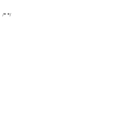
/*
*/