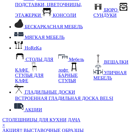
ПОДСТАВКИ, ЦВЕТОЧНИЦЫ,
БЮРО
ЭТАЖЕРКИ
КОНСОЛИ
СУНДУКИ
БЕСКАРКАСНАЯ МЕБЕЛЬ
МЯГКАЯ МЕБЕЛЬ
HoReKa
СТОЛЫ ДЛЯ
Мебель
ВЕШАЛКИ
КАФЕ
лофт
УЛИЧНАЯ
СТУЛЬЯ ДЛЯ
БАРНЫЕ
МЕБЕЛЬ
КАФЕ
СТУЛЬЯ
ГЛАДИЛЬНЫЕ ДОСКИ
ВСТРОЕННАЯ ГЛАДИЛЬНАЯ ДОСКА BELSI
АКЦИИ
СТОЛЕШНИЦЫ ДЛЯ КУХНИ
ДАЧА
×
АКЦИЯ!! ВЫСТАВОЧНЫЕ ОБРАЗЦЫ