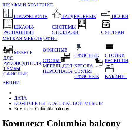
ШКАФЫ И ХРАНЕНИЕ
ШКАФЫ-КУПЕ
ГАРДЕРОБНЫЕ
ПОЛКИ
ШКАФЫ-
СИСТЕМЫ
РАСПАШНЫЕ
СТЕЛЛАЖИ
СУНДУКИ
МЯГКАЯ МЕБЕЛЬ
ОФИС
ОФИСНЫЕ
МЕБЕЛЬ
ОФИСНЫЕ
СТОЙКИ
ДЛЯ
СТОЛЫ
РЕСЕПШН
РУКОВОДИТЕЛЯ
МЕБЕЛЬ ДЛЯ
КРЕСЛА
ТУМБЫ
ПЕРСОНАЛА
СТУЛЬЯ
ОФИСНЫЕ
ОФИСНЫЕ
КАБИНЕТ
АКЦИИ
ДАЧА
КОМПЛЕКТЫ ПЛАСТИКОВОЙ МЕБЕЛИ
Комплект Columbia balcony
Комплект Columbia balcony