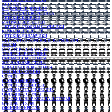
ДЕТСКАЯ
МОДУЛЬНЫЕ ДЕТСКИЕ
МЕБЕЛЬ ДЛЯ ШКОЛЬНИКА
ДЕТСКИЕ КРОВАТИ
МАТРАСЫ ДЛЯ ДЕТЕЙ
ДЕТСКИЕ СТОЛЫ И СТУЛЬЧИКИ
КОМОДЫ ДЛЯ ДЕТЕЙ
ДЕТСКИЕ ДИВАНЧИКИ
ДЕТСКИЙ СТУЛЬЧИК ДЛЯ КОРМЛЕНИЯ
СТОЛЫ
ПЛАСТИКОВЫЕ СТОЛЫ
ТУАЛЕТНЫЕ СТОЛИКИ
ПИСЬМЕННЫЕ СТОЛЫ
ЖУРНАЛЬНЫЕ СТОЛЫ
КОМПЬЮТЕРНЫЕ СТОЛЫ
СТОЛЫ НА КУХНЮ
СТУЛЬЯ
СТУЛЬЯ ОФИСНЫЕ
СТУЛЬЯ ДЕРЕВЯННЫЕ
СТУЛЬЯ МЕТАЛЛИЧЕСКИЕ
СКЛАДНЫЕ СТУЛЬЯ
ПЛАСТИКОВЫЕ КРЕСЛА И СТУЛЬЯ
БАРНЫЕ СТУЛЬЯ
ОФИСНЫЕ КРЕСЛА