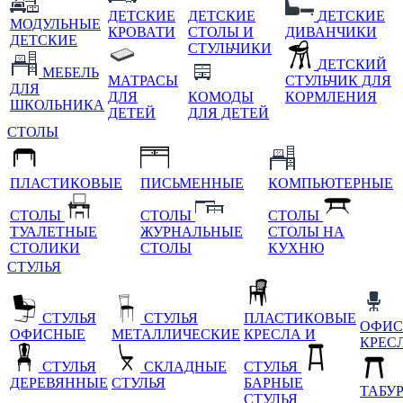
ДЕТСКИЕ
ДЕТСКИЕ
ДЕТСКИЕ
МОДУЛЬНЫЕ
КРОВАТИ
СТОЛЫ И
ДИВАНЧИКИ
ДЕТСКИЕ
СТУЛЬЧИКИ
ДЕТСКИЙ
МЕБЕЛЬ
МАТРАСЫ
СТУЛЬЧИК ДЛЯ
ДЛЯ
ДЛЯ
КОМОДЫ
КОРМЛЕНИЯ
ШКОЛЬНИКА
ДЕТЕЙ
ДЛЯ ДЕТЕЙ
СТОЛЫ
ПЛАСТИКОВЫЕ
ПИСЬМЕННЫЕ
КОМПЬЮТЕРНЫЕ
СТОЛЫ
СТОЛЫ
СТОЛЫ
ТУАЛЕТНЫЕ
ЖУРНАЛЬНЫЕ
СТОЛЫ НА
СТОЛИКИ
СТОЛЫ
КУХНЮ
СТУЛЬЯ
СТУЛЬЯ
СТУЛЬЯ
ПЛАСТИКОВЫЕ
ОФИС
ОФИСНЫЕ
МЕТАЛЛИЧЕСКИЕ
КРЕСЛА И
КРЕС
СТУЛЬЯ
СКЛАДНЫЕ
СТУЛЬЯ
ДЕРЕВЯННЫЕ
СТУЛЬЯ
БАРНЫЕ
ТАБУ
СТУЛЬЯ