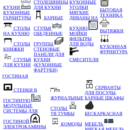
СТОЛЕШНИЦЫ
КУХОННЫЕ
КУХНИ
ДЛЯ КУХНИ
УГОЛКИ
БЫТОВАЯ
КУХОННЫЕ
МЯГКИЕ
ТЕХНИКА
ГАРНИТУРЫ
БАРНЫЕ
ДИВАНЫ НА
СТОЛЫ
СТУЛЬЯ
КУХНЮ
ВЫТЯЖКИ
НА КУХНЮ
ОБЕДЕННЫЕ
МОЙКИ
ФИЛЬТРЫ
СТОЛЫ
ГРУППЫ
ДЛЯ ВОДЫ
КУХОННАЯ
КНИЖКИ
СТЕНОВЫЕ
ФУРНИТУРА
ПАНЕЛИ ДЛЯ
СТУЛЬЯ
КУХНИ
СМЕСИТЕЛИ
ДЛЯ КУХНИ
(КУХОННЫЕ
ФАРТУКИ)
ГОСТИНАЯ
СЕРВАНТЫ
СТЕНКИ В
ДЛЯ ПОСУДЫ,
ЖУРНАЛЬНЫЕ
БАРНЫЕ ШКАФЫ
ГОСТИНУЮ
МОДУЛЬНЫЕ
СТОЛЫ
СИСТЕМЫ ДЛЯ
ТВ ТУМБЫ
БЕСКАРКАСНАЯ
ГОСТИНОЙ
КОМОДЫ
МЕБЕЛЬ
ЭЛЕКТРОКАМИНЫ
МЯГКАЯ МЕБЕЛЬ