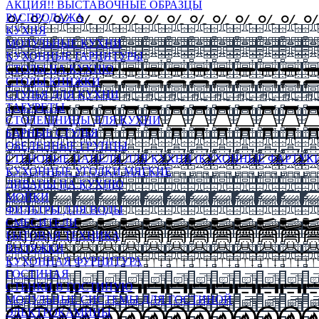
АКЦИЯ!! ВЫСТАВОЧНЫЕ ОБРАЗЦЫ
РАСПРОДАЖА
КУХНЯ
МОДУЛЬНЫЕ КУХНИ
КУХОННЫЕ ГАРНИТУРЫ
СТОЛЫ НА КУХНЮ
СТОЛЫ КНИЖКИ
СТУЛЬЯ ДЛЯ КУХНИ
ТАБУРЕТЫ
СТОЛЕШНИЦЫ ДЛЯ КУХНИ
БАРНЫЕ СТУЛЬЯ
ОБЕДЕННЫЕ ГРУППЫ
СТЕНОВЫЕ ПАНЕЛИ ДЛЯ КУХНИ (КУХОННЫЕ ФАРТУКИ
КУХОННЫЕ УГОЛКИ МЯГКИЕ
ДИВАНЫ НА КУХНЮ
МОЙКИ
ФИЛЬТРЫ ДЛЯ ВОДЫ
СМЕСИТЕЛИ
БЫТОВАЯ ТЕХНИКА
ВЫТЯЖКИ
КУХОННАЯ ФУРНИТУРА
ГОСТИНАЯ
СТЕНКИ В ГОСТИНУЮ
МОДУЛЬНЫЕ СИСТЕМЫ ДЛЯ ГОСТИНОЙ
ЭЛЕКТРОКАМИНЫ