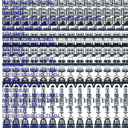
ЖУРНАЛЬНЫЕ СТОЛЫ
ТВ ТУМБЫ
КОМОДЫ
СЕРВАНТЫ ДЛЯ ПОСУДЫ, БАРНЫЕ ШКАФЫ
БЕСКАРКАСНАЯ МЕБЕЛЬ
МЯГКАЯ МЕБЕЛЬ
СПАЛЬНЯ
ИНТЕРЬЕРЫ СПАЛЬНИ
МОДУЛЬНЫЕ СПАЛЬНИ
КРОВАТИ
МАТРАСЫ
ТУАЛЕТНЫЕ СТОЛИКИ
КОМОДЫ
ПРИКРОВАТНЫЕ ТУМБЫ
ГАРДЕРОБНЫЕ СИСТЕМЫ
ЗЕРКАЛА
ЭЛЕКТРОКАМИНЫ
ПРИХОЖАЯ
МАЛЕНЬКИЕ ПРИХОЖИЕ
МОДУЛЬНЫЕ ПРИХОЖИЕ
ОБУВНЫЕ ТУМБЫ
ВЕШАЛКИ
ГАРДЕРОБНЫЕ СИСТЕМЫ
ЗЕРКАЛА
ПУФИКИ И БАНКЕТКИ