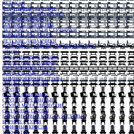
ДЕТСКАЯ
МОДУЛЬНЫЕ ДЕТСКИЕ
МЕБЕЛЬ ДЛЯ ШКОЛЬНИКА
ДЕТСКИЕ КРОВАТИ
МАТРАСЫ ДЛЯ ДЕТЕЙ
ДЕТСКИЕ СТОЛЫ И СТУЛЬЧИКИ
КОМОДЫ ДЛЯ ДЕТЕЙ
ДЕТСКИЕ ДИВАНЧИКИ
ДЕТСКИЙ СТУЛЬЧИК ДЛЯ КОРМЛЕНИЯ
СТОЛЫ
ПЛАСТИКОВЫЕ СТОЛЫ
ТУАЛЕТНЫЕ СТОЛИКИ
ПИСЬМЕННЫЕ СТОЛЫ
ЖУРНАЛЬНЫЕ СТОЛЫ
КОМПЬЮТЕРНЫЕ СТОЛЫ
СТОЛЫ НА КУХНЮ
СТУЛЬЯ
СТУЛЬЯ ОФИСНЫЕ
СТУЛЬЯ ДЕРЕВЯННЫЕ
СТУЛЬЯ МЕТАЛЛИЧЕСКИЕ
СКЛАДНЫЕ СТУЛЬЯ
ПЛАСТИКОВЫЕ КРЕСЛА И СТУЛЬЯ
БАРНЫЕ СТУЛЬЯ
ОФИСНЫЕ КРЕСЛА
ТАБУРЕТЫ