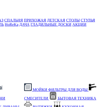
АЗ
СПАЛЬНЯ
ПРИХОЖАЯ
ДЕТСКАЯ
СТОЛЫ
СТУЛЬЯ
ЛЬ
HoReKa
ДАЧА
ГЛАДИЛЬНЫЕ ДОСКИ
АКЦИИ
МОЙКИ
ФИЛЬТРЫ ДЛЯ ВОДЫ
ХНИ
СМЕСИТЕЛИ
БЫТОВАЯ ТЕХНИКА
Е
ДИВАНЫ
ВЫТЯЖКИ
КУХОННАЯ