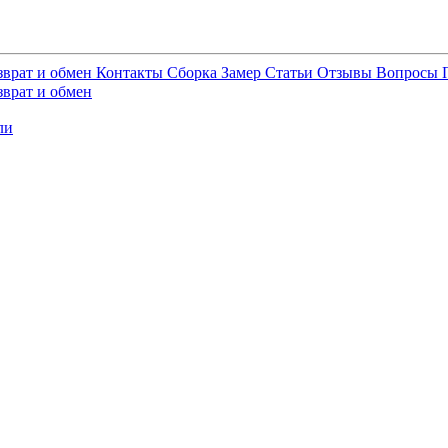
зврат и обмен
Контакты
Сборка
Замер
Статьи
Отзывы
Вопросы
зврат и обмен
ли