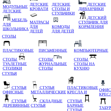
ДЕТСКИЕ
ДЕТСКИЕ
ДЕТСКИЕ
МОДУЛЬНЫЕ
КРОВАТИ
СТОЛЫ И
ДИВАНЧИКИ
ДЕТСКИЕ
СТУЛЬЧИКИ
ДЕТСКИЙ
МЕБЕЛЬ
МАТРАСЫ
СТУЛЬЧИК ДЛЯ
ДЛЯ
ДЛЯ
КОМОДЫ
КОРМЛЕНИЯ
ШКОЛЬНИКА
ДЕТЕЙ
ДЛЯ ДЕТЕЙ
СТОЛЫ
ПЛАСТИКОВЫЕ
ПИСЬМЕННЫЕ
КОМПЬЮТЕРНЫЕ
СТОЛЫ
СТОЛЫ
СТОЛЫ
ТУАЛЕТНЫЕ
ЖУРНАЛЬНЫЕ
СТОЛЫ НА
СТОЛИКИ
СТОЛЫ
КУХНЮ
СТУЛЬЯ
СТУЛЬЯ
СТУЛЬЯ
ПЛАСТИКОВЫЕ
ОФИС
ОФИСНЫЕ
МЕТАЛЛИЧЕСКИЕ
КРЕСЛА И
КРЕС
СТУЛЬЯ
СКЛАДНЫЕ
СТУЛЬЯ
ДЕРЕВЯННЫЕ
СТУЛЬЯ
БАРНЫЕ
ТАБУ
СТУЛЬЯ