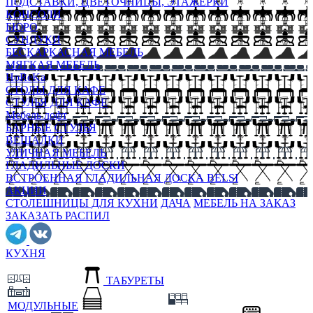
ПОДСТАВКИ, ЦВЕТОЧНИЦЫ, ЭТАЖЕРКИ
КОНСОЛИ
БЮРО
СУНДУКИ
БЕСКАРКАСНАЯ МЕБЕЛЬ
МЯГКАЯ МЕБЕЛЬ
HoReKa
СТОЛЫ ДЛЯ КАФЕ
СТУЛЬЯ ДЛЯ КАФЕ
Мебель лофт
БАРНЫЕ СТУЛЬЯ
ВЕШАЛКИ
УЛИЧНАЯ МЕБЕЛЬ
ГЛАДИЛЬНЫЕ ДОСКИ
ВСТРОЕННАЯ ГЛАДИЛЬНАЯ ДОСКА BELSI
АКЦИИ
СТОЛЕШНИЦЫ ДЛЯ КУХНИ
ДАЧА
МЕБЕЛЬ НА ЗАКАЗ
ЗАКАЗАТЬ РАСПИЛ
КУХНЯ
ТАБУРЕТЫ
МОДУЛЬНЫЕ