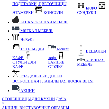
ПОДСТАВКИ, ЦВЕТОЧНИЦЫ,
БЮРО
ЭТАЖЕРКИ
КОНСОЛИ
СУНДУКИ
БЕСКАРКАСНАЯ МЕБЕЛЬ
МЯГКАЯ МЕБЕЛЬ
HoReKa
СТОЛЫ ДЛЯ
Мебель
ВЕШАЛКИ
КАФЕ
лофт
УЛИЧНАЯ
СТУЛЬЯ ДЛЯ
БАРНЫЕ
МЕБЕЛЬ
КАФЕ
СТУЛЬЯ
ГЛАДИЛЬНЫЕ ДОСКИ
ВСТРОЕННАЯ ГЛАДИЛЬНАЯ ДОСКА BELSI
АКЦИИ
СТОЛЕШНИЦЫ ДЛЯ КУХНИ
ДАЧА
×
АКЦИЯ!! ВЫСТАВОЧНЫЕ ОБРАЗЦЫ