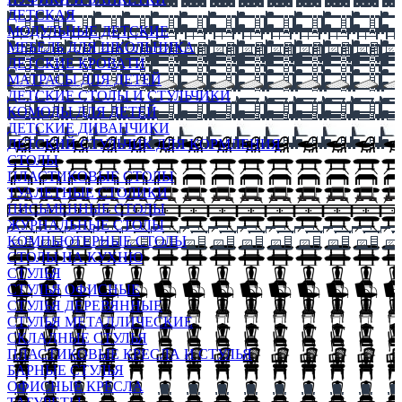
ДЕТСКАЯ
МОДУЛЬНЫЕ ДЕТСКИЕ
МЕБЕЛЬ ДЛЯ ШКОЛЬНИКА
ДЕТСКИЕ КРОВАТИ
МАТРАСЫ ДЛЯ ДЕТЕЙ
ДЕТСКИЕ СТОЛЫ И СТУЛЬЧИКИ
КОМОДЫ ДЛЯ ДЕТЕЙ
ДЕТСКИЕ ДИВАНЧИКИ
ДЕТСКИЙ СТУЛЬЧИК ДЛЯ КОРМЛЕНИЯ
СТОЛЫ
ПЛАСТИКОВЫЕ СТОЛЫ
ТУАЛЕТНЫЕ СТОЛИКИ
ПИСЬМЕННЫЕ СТОЛЫ
ЖУРНАЛЬНЫЕ СТОЛЫ
КОМПЬЮТЕРНЫЕ СТОЛЫ
СТОЛЫ НА КУХНЮ
СТУЛЬЯ
СТУЛЬЯ ОФИСНЫЕ
СТУЛЬЯ ДЕРЕВЯННЫЕ
СТУЛЬЯ МЕТАЛЛИЧЕСКИЕ
СКЛАДНЫЕ СТУЛЬЯ
ПЛАСТИКОВЫЕ КРЕСЛА И СТУЛЬЯ
БАРНЫЕ СТУЛЬЯ
ОФИСНЫЕ КРЕСЛА