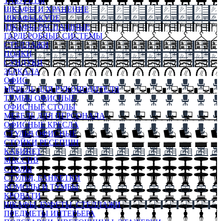
ТАБУРЕТЫ
ШКАФЫ И ХРАНЕНИЕ
ШКАФЫ-КУПЕ
ШКАФЫ-РАСПАШНЫЕ
ГАРДЕРОБНЫЕ СИСТЕМЫ
СТЕЛЛАЖИ
ПОЛКИ
СУНДУКИ
ЗЕРКАЛА
ОФИС
МЕБЕЛЬ ДЛЯ РУКОВОДИТЕЛЯ
ТУМБЫ ОФИСНЫЕ
ОФИСНЫЕ СТОЛЫ
МЕБЕЛЬ ДЛЯ ПЕРСОНАЛА
ОФИСНЫЕ КРЕСЛА
СТУЛЬЯ ОФИСНЫЕ
СТОЙКИ РЕСЕПШН
КАБИНЕТ
МАССИВ
СТОЛЫ
СТУЛЬЯ, БАНКЕТКИ
КОМОДЫ И ТУМБЫ
КРОВАТИ
ШКАФЫ, БУФЕТЫ, СТЕЛЛАЖИ
ПРЕДМЕТЫ ИНТЕРЬЕРА