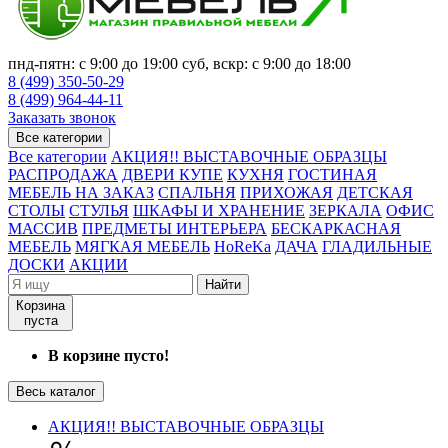
пнд-пятн: с 9:00 до 19:00 суб, вскр: с 9:00 до 18:00
8 (499) 350-50-29
8 (499) 964-44-11
Заказать звонок
Все категории
Все категории
АКЦИЯ!! ВЫСТАВОЧНЫЕ ОБРАЗЦЫ
РАСПРОДАЖА
ДВЕРИ КУПЕ
КУХНЯ
ГОСТИНАЯ
МЕБЕЛЬ НА ЗАКАЗ
СПАЛЬНЯ
ПРИХОЖАЯ
ДЕТСКАЯ
СТОЛЫ
СТУЛЬЯ
ШКАФЫ И ХРАНЕНИЕ
ЗЕРКАЛА
ОФИС
МАССИВ
ПРЕДМЕТЫ ИНТЕРЬЕРА
БЕСКАРКАСНАЯ
МЕБЕЛЬ
МЯГКАЯ МЕБЕЛЬ
HoReKa
ДАЧА
ГЛАДИЛЬНЫЕ
ДОСКИ
АКЦИИ
Найти
Корзина
пуста
В корзине пусто!
Весь каталог
АКЦИЯ!! ВЫСТАВОЧНЫЕ ОБРАЗЦЫ