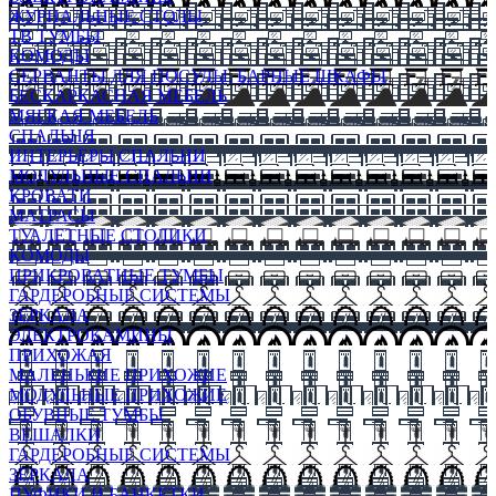
ЖУРНАЛЬНЫЕ СТОЛЫ
ТВ ТУМБЫ
КОМОДЫ
СЕРВАНТЫ ДЛЯ ПОСУДЫ, БАРНЫЕ ШКАФЫ
БЕСКАРКАСНАЯ МЕБЕЛЬ
МЯГКАЯ МЕБЕЛЬ
СПАЛЬНЯ
ИНТЕРЬЕРЫ СПАЛЬНИ
МОДУЛЬНЫЕ СПАЛЬНИ
КРОВАТИ
МАТРАСЫ
ТУАЛЕТНЫЕ СТОЛИКИ
КОМОДЫ
ПРИКРОВАТНЫЕ ТУМБЫ
ГАРДЕРОБНЫЕ СИСТЕМЫ
ЗЕРКАЛА
ЭЛЕКТРОКАМИНЫ
ПРИХОЖАЯ
МАЛЕНЬКИЕ ПРИХОЖИЕ
МОДУЛЬНЫЕ ПРИХОЖИЕ
ОБУВНЫЕ ТУМБЫ
ВЕШАЛКИ
ГАРДЕРОБНЫЕ СИСТЕМЫ
ЗЕРКАЛА
ПУФИКИ И БАНКЕТКИ