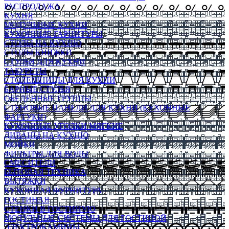
РАСПРОДАЖА
КУХНЯ
МОДУЛЬНЫЕ КУХНИ
КУХОННЫЕ ГАРНИТУРЫ
СТОЛЫ НА КУХНЮ
СТОЛЫ КНИЖКИ
СТУЛЬЯ ДЛЯ КУХНИ
ТАБУРЕТЫ
СТОЛЕШНИЦЫ ДЛЯ КУХНИ
БАРНЫЕ СТУЛЬЯ
ОБЕДЕННЫЕ ГРУППЫ
СТЕНОВЫЕ ПАНЕЛИ ДЛЯ КУХНИ (КУХОННЫЕ
ФАРТУКИ)
КУХОННЫЕ УГОЛКИ МЯГКИЕ
ДИВАНЫ НА КУХНЮ
МОЙКИ
ФИЛЬТРЫ ДЛЯ ВОДЫ
СМЕСИТЕЛИ
БЫТОВАЯ ТЕХНИКА
ВЫТЯЖКИ
КУХОННАЯ ФУРНИТУРА
ГОСТИНАЯ
СТЕНКИ В ГОСТИНУЮ
МОДУЛЬНЫЕ СИСТЕМЫ ДЛЯ ГОСТИНОЙ
ЭЛЕКТРОКАМИНЫ