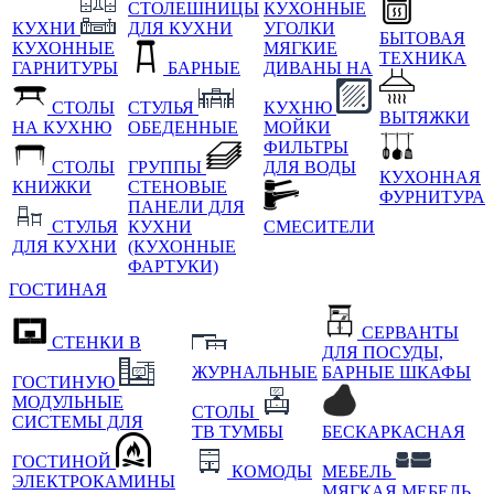
СТОЛЕШНИЦЫ
КУХОННЫЕ
КУХНИ
ДЛЯ КУХНИ
УГОЛКИ
БЫТОВАЯ
КУХОННЫЕ
МЯГКИЕ
ТЕХНИКА
ГАРНИТУРЫ
БАРНЫЕ
ДИВАНЫ НА
СТОЛЫ
СТУЛЬЯ
КУХНЮ
ВЫТЯЖКИ
НА КУХНЮ
ОБЕДЕННЫЕ
МОЙКИ
ФИЛЬТРЫ
СТОЛЫ
ГРУППЫ
ДЛЯ ВОДЫ
КУХОННАЯ
КНИЖКИ
СТЕНОВЫЕ
ФУРНИТУРА
ПАНЕЛИ ДЛЯ
СТУЛЬЯ
КУХНИ
СМЕСИТЕЛИ
ДЛЯ КУХНИ
(КУХОННЫЕ
ФАРТУКИ)
ГОСТИНАЯ
СЕРВАНТЫ
СТЕНКИ В
ДЛЯ ПОСУДЫ,
ЖУРНАЛЬНЫЕ
БАРНЫЕ ШКАФЫ
ГОСТИНУЮ
МОДУЛЬНЫЕ
СТОЛЫ
СИСТЕМЫ ДЛЯ
ТВ ТУМБЫ
БЕСКАРКАСНАЯ
ГОСТИНОЙ
КОМОДЫ
МЕБЕЛЬ
ЭЛЕКТРОКАМИНЫ
МЯГКАЯ МЕБЕЛЬ