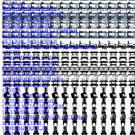
ДЕТСКАЯ
МОДУЛЬНЫЕ ДЕТСКИЕ
МЕБЕЛЬ ДЛЯ ШКОЛЬНИКА
ДЕТСКИЕ КРОВАТИ
МАТРАСЫ ДЛЯ ДЕТЕЙ
ДЕТСКИЕ СТОЛЫ И СТУЛЬЧИКИ
КОМОДЫ ДЛЯ ДЕТЕЙ
ДЕТСКИЕ ДИВАНЧИКИ
ДЕТСКИЙ СТУЛЬЧИК ДЛЯ КОРМЛЕНИЯ
СТОЛЫ
ПЛАСТИКОВЫЕ СТОЛЫ
ТУАЛЕТНЫЕ СТОЛИКИ
ПИСЬМЕННЫЕ СТОЛЫ
ЖУРНАЛЬНЫЕ СТОЛЫ
КОМПЬЮТЕРНЫЕ СТОЛЫ
СТОЛЫ НА КУХНЮ
СТУЛЬЯ
СТУЛЬЯ ОФИСНЫЕ
СТУЛЬЯ ДЕРЕВЯННЫЕ
СТУЛЬЯ МЕТАЛЛИЧЕСКИЕ
СКЛАДНЫЕ СТУЛЬЯ
ПЛАСТИКОВЫЕ КРЕСЛА И СТУЛЬЯ
БАРНЫЕ СТУЛЬЯ
ОФИСНЫЕ КРЕСЛА
ТАБУРЕТЫ