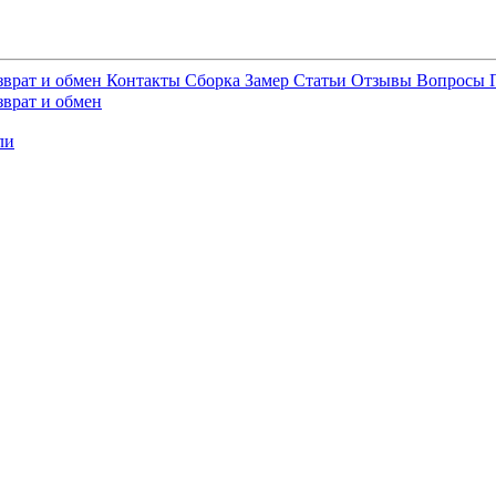
зврат и обмен
Контакты
Сборка
Замер
Статьи
Отзывы
Вопросы
зврат и обмен
ли