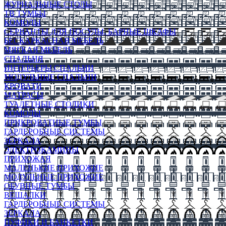
ЖУРНАЛЬНЫЕ СТОЛЫ
ТВ ТУМБЫ
КОМОДЫ
СЕРВАНТЫ ДЛЯ ПОСУДЫ, БАРНЫЕ ШКАФЫ
БЕСКАРКАСНАЯ МЕБЕЛЬ
МЯГКАЯ МЕБЕЛЬ
СПАЛЬНЯ
ИНТЕРЬЕРЫ СПАЛЬНИ
МОДУЛЬНЫЕ СПАЛЬНИ
КРОВАТИ
МАТРАСЫ
ТУАЛЕТНЫЕ СТОЛИКИ
КОМОДЫ
ПРИКРОВАТНЫЕ ТУМБЫ
ГАРДЕРОБНЫЕ СИСТЕМЫ
ЗЕРКАЛА
ЭЛЕКТРОКАМИНЫ
ПРИХОЖАЯ
МАЛЕНЬКИЕ ПРИХОЖИЕ
МОДУЛЬНЫЕ ПРИХОЖИЕ
ОБУВНЫЕ ТУМБЫ
ВЕШАЛКИ
ГАРДЕРОБНЫЕ СИСТЕМЫ
ЗЕРКАЛА
ПУФИКИ И БАНКЕТКИ