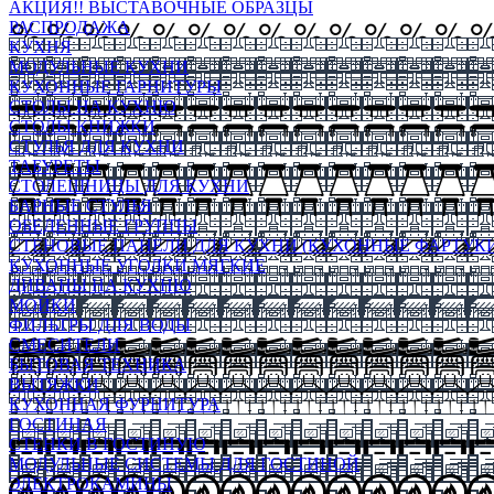
АКЦИЯ!! ВЫСТАВОЧНЫЕ ОБРАЗЦЫ
РАСПРОДАЖА
КУХНЯ
МОДУЛЬНЫЕ КУХНИ
КУХОННЫЕ ГАРНИТУРЫ
СТОЛЫ НА КУХНЮ
СТОЛЫ КНИЖКИ
СТУЛЬЯ ДЛЯ КУХНИ
ТАБУРЕТЫ
СТОЛЕШНИЦЫ ДЛЯ КУХНИ
БАРНЫЕ СТУЛЬЯ
ОБЕДЕННЫЕ ГРУППЫ
СТЕНОВЫЕ ПАНЕЛИ ДЛЯ КУХНИ (КУХОННЫЕ ФАРТУКИ
КУХОННЫЕ УГОЛКИ МЯГКИЕ
ДИВАНЫ НА КУХНЮ
МОЙКИ
ФИЛЬТРЫ ДЛЯ ВОДЫ
СМЕСИТЕЛИ
БЫТОВАЯ ТЕХНИКА
ВЫТЯЖКИ
КУХОННАЯ ФУРНИТУРА
ГОСТИНАЯ
СТЕНКИ В ГОСТИНУЮ
МОДУЛЬНЫЕ СИСТЕМЫ ДЛЯ ГОСТИНОЙ
ЭЛЕКТРОКАМИНЫ