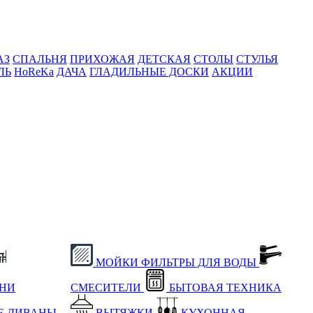
АЗ
СПАЛЬНЯ
ПРИХОЖАЯ
ДЕТСКАЯ
СТОЛЫ
СТУЛЬЯ
ЛЬ
HoReKa
ДАЧА
ГЛАДИЛЬНЫЕ ДОСКИ
АКЦИИ
МОЙКИ
ФИЛЬТРЫ ДЛЯ ВОДЫ
ХНИ
СМЕСИТЕЛИ
БЫТОВАЯ ТЕХНИКА
Е
ДИВАНЫ
ВЫТЯЖКИ
КУХОННАЯ