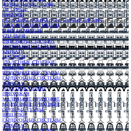
ЖУРНАЛЬНЫЕ СТОЛЫ
ТВ ТУМБЫ
КОМОДЫ
СЕРВАНТЫ ДЛЯ ПОСУДЫ, БАРНЫЕ ШКАФЫ
БЕСКАРКАСНАЯ МЕБЕЛЬ
МЯГКАЯ МЕБЕЛЬ
СПАЛЬНЯ
ИНТЕРЬЕРЫ СПАЛЬНИ
МОДУЛЬНЫЕ СПАЛЬНИ
КРОВАТИ
МАТРАСЫ
ТУАЛЕТНЫЕ СТОЛИКИ
КОМОДЫ
ПРИКРОВАТНЫЕ ТУМБЫ
ГАРДЕРОБНЫЕ СИСТЕМЫ
ЗЕРКАЛА
ЭЛЕКТРОКАМИНЫ
ПРИХОЖАЯ
МАЛЕНЬКИЕ ПРИХОЖИЕ
МОДУЛЬНЫЕ ПРИХОЖИЕ
ОБУВНЫЕ ТУМБЫ
ВЕШАЛКИ
ГАРДЕРОБНЫЕ СИСТЕМЫ
ЗЕРКАЛА
ПУФИКИ И БАНКЕТКИ