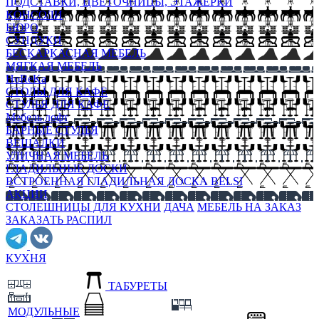
ПОДСТАВКИ, ЦВЕТОЧНИЦЫ, ЭТАЖЕРКИ
КОНСОЛИ
БЮРО
СУНДУКИ
БЕСКАРКАСНАЯ МЕБЕЛЬ
МЯГКАЯ МЕБЕЛЬ
HoReKa
СТОЛЫ ДЛЯ КАФЕ
СТУЛЬЯ ДЛЯ КАФЕ
Мебель лофт
БАРНЫЕ СТУЛЬЯ
ВЕШАЛКИ
УЛИЧНАЯ МЕБЕЛЬ
ГЛАДИЛЬНЫЕ ДОСКИ
ВСТРОЕННАЯ ГЛАДИЛЬНАЯ ДОСКА BELSI
АКЦИИ
СТОЛЕШНИЦЫ ДЛЯ КУХНИ
ДАЧА
МЕБЕЛЬ НА ЗАКАЗ
ЗАКАЗАТЬ РАСПИЛ
КУХНЯ
ТАБУРЕТЫ
МОДУЛЬНЫЕ