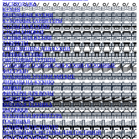
РАСПРОДАЖА
КУХНЯ
МОДУЛЬНЫЕ КУХНИ
КУХОННЫЕ ГАРНИТУРЫ
СТОЛЫ НА КУХНЮ
СТОЛЫ КНИЖКИ
СТУЛЬЯ ДЛЯ КУХНИ
ТАБУРЕТЫ
СТОЛЕШНИЦЫ ДЛЯ КУХНИ
БАРНЫЕ СТУЛЬЯ
ОБЕДЕННЫЕ ГРУППЫ
СТЕНОВЫЕ ПАНЕЛИ ДЛЯ КУХНИ (КУХОННЫЕ
ФАРТУКИ)
КУХОННЫЕ УГОЛКИ МЯГКИЕ
ДИВАНЫ НА КУХНЮ
МОЙКИ
ФИЛЬТРЫ ДЛЯ ВОДЫ
СМЕСИТЕЛИ
БЫТОВАЯ ТЕХНИКА
ВЫТЯЖКИ
КУХОННАЯ ФУРНИТУРА
ГОСТИНАЯ
СТЕНКИ В ГОСТИНУЮ
МОДУЛЬНЫЕ СИСТЕМЫ ДЛЯ ГОСТИНОЙ
ЭЛЕКТРОКАМИНЫ