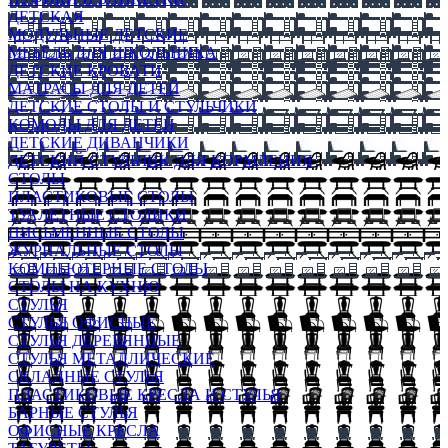
ДЕТСКАЯ
МОДУЛЬНЫЕ ДЕТСКИЕ
МЕБЕЛЬ ДЛЯ ШКОЛЬНИКА
ДЕТСКИЕ КРОВАТИ
МАТРАСЫ ДЛЯ ДЕТЕЙ
ДЕТСКИЕ СТОЛЫ И СТУЛЬЧИКИ
КОМОДЫ ДЛЯ ДЕТЕЙ
ДЕТСКИЕ ДИВАНЧИКИ
ДЕТСКИЙ СТУЛЬЧИК ДЛЯ КОРМЛЕНИЯ
СТОЛЫ
ПЛАСТИКОВЫЕ СТОЛЫ
ТУАЛЕТНЫЕ СТОЛИКИ
ПИСЬМЕННЫЕ СТОЛЫ
ЖУРНАЛЬНЫЕ СТОЛЫ
КОМПЬЮТЕРНЫЕ СТОЛЫ
СТОЛЫ НА КУХНЮ
СТУЛЬЯ
СТУЛЬЯ ОФИСНЫЕ
СТУЛЬЯ ДЕРЕВЯННЫЕ
СТУЛЬЯ МЕТАЛЛИЧЕСКИЕ
СКЛАДНЫЕ СТУЛЬЯ
ПЛАСТИКОВЫЕ КРЕСЛА И СТУЛЬЯ
БАРНЫЕ СТУЛЬЯ
ОФИСНЫЕ КРЕСЛА