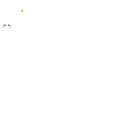
/*
*/