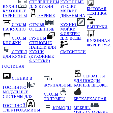
СТОЛЕШНИЦЫ
КУХОННЫЕ
КУХНИ
ДЛЯ КУХНИ
УГОЛКИ
БЫТОВАЯ
КУХОННЫЕ
МЯГКИЕ
ТЕХНИКА
ГАРНИТУРЫ
БАРНЫЕ
ДИВАНЫ НА
СТОЛЫ
СТУЛЬЯ
КУХНЮ
ВЫТЯЖКИ
НА КУХНЮ
ОБЕДЕННЫЕ
МОЙКИ
ФИЛЬТРЫ
СТОЛЫ
ГРУППЫ
ДЛЯ ВОДЫ
КУХОННАЯ
КНИЖКИ
СТЕНОВЫЕ
ФУРНИТУРА
ПАНЕЛИ ДЛЯ
СТУЛЬЯ
КУХНИ
СМЕСИТЕЛИ
ДЛЯ КУХНИ
(КУХОННЫЕ
ФАРТУКИ)
ГОСТИНАЯ
СЕРВАНТЫ
СТЕНКИ В
ДЛЯ ПОСУДЫ,
ЖУРНАЛЬНЫЕ
БАРНЫЕ ШКАФЫ
ГОСТИНУЮ
МОДУЛЬНЫЕ
СТОЛЫ
СИСТЕМЫ ДЛЯ
ТВ ТУМБЫ
БЕСКАРКАСНАЯ
ГОСТИНОЙ
КОМОДЫ
МЕБЕЛЬ
ЭЛЕКТРОКАМИНЫ
МЯГКАЯ МЕБЕЛЬ