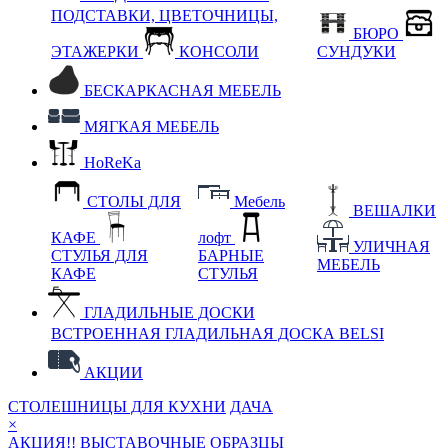
ПОДСТАВКИ, ЦВЕТОЧНИЦЫ,
БЮРО
ЭТАЖЕРКИ
КОНСОЛИ
СУНДУКИ
БЕСКАРКАСНАЯ МЕБЕЛЬ
МЯГКАЯ МЕБЕЛЬ
HoReKa
СТОЛЫ ДЛЯ
Мебель
ВЕШАЛКИ
КАФЕ
лофт
УЛИЧНАЯ
СТУЛЬЯ ДЛЯ
БАРНЫЕ
МЕБЕЛЬ
КАФЕ
СТУЛЬЯ
ГЛАДИЛЬНЫЕ ДОСКИ
ВСТРОЕННАЯ ГЛАДИЛЬНАЯ ДОСКА BELSI
АКЦИИ
СТОЛЕШНИЦЫ ДЛЯ КУХНИ
ДАЧА
×
АКЦИЯ!! ВЫСТАВОЧНЫЕ ОБРАЗЦЫ