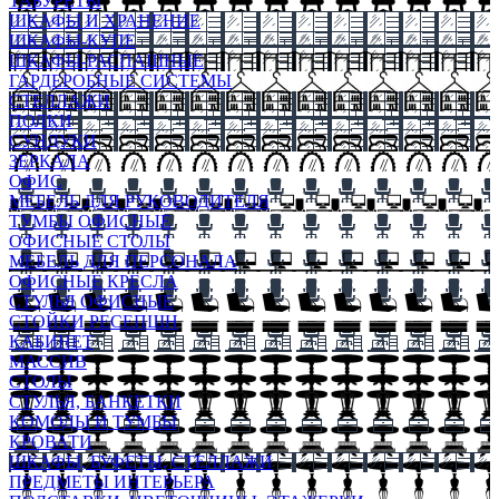
ТАБУРЕТЫ
ШКАФЫ И ХРАНЕНИЕ
ШКАФЫ-КУПЕ
ШКАФЫ-РАСПАШНЫЕ
ГАРДЕРОБНЫЕ СИСТЕМЫ
СТЕЛЛАЖИ
ПОЛКИ
СУНДУКИ
ЗЕРКАЛА
ОФИС
МЕБЕЛЬ ДЛЯ РУКОВОДИТЕЛЯ
ТУМБЫ ОФИСНЫЕ
ОФИСНЫЕ СТОЛЫ
МЕБЕЛЬ ДЛЯ ПЕРСОНАЛА
ОФИСНЫЕ КРЕСЛА
СТУЛЬЯ ОФИСНЫЕ
СТОЙКИ РЕСЕПШН
КАБИНЕТ
МАССИВ
СТОЛЫ
СТУЛЬЯ, БАНКЕТКИ
КОМОДЫ И ТУМБЫ
КРОВАТИ
ШКАФЫ, БУФЕТЫ, СТЕЛЛАЖИ
ПРЕДМЕТЫ ИНТЕРЬЕРА