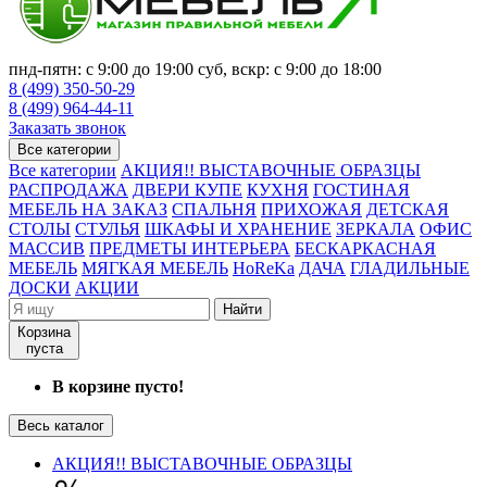
пнд-пятн: с 9:00 до 19:00 суб, вскр: с 9:00 до 18:00
8 (499) 350-50-29
8 (499) 964-44-11
Заказать звонок
Все категории
Все категории
АКЦИЯ!! ВЫСТАВОЧНЫЕ ОБРАЗЦЫ
РАСПРОДАЖА
ДВЕРИ КУПЕ
КУХНЯ
ГОСТИНАЯ
МЕБЕЛЬ НА ЗАКАЗ
СПАЛЬНЯ
ПРИХОЖАЯ
ДЕТСКАЯ
СТОЛЫ
СТУЛЬЯ
ШКАФЫ И ХРАНЕНИЕ
ЗЕРКАЛА
ОФИС
МАССИВ
ПРЕДМЕТЫ ИНТЕРЬЕРА
БЕСКАРКАСНАЯ
МЕБЕЛЬ
МЯГКАЯ МЕБЕЛЬ
HoReKa
ДАЧА
ГЛАДИЛЬНЫЕ
ДОСКИ
АКЦИИ
Найти
Корзина
пуста
В корзине пусто!
Весь каталог
АКЦИЯ!! ВЫСТАВОЧНЫЕ ОБРАЗЦЫ