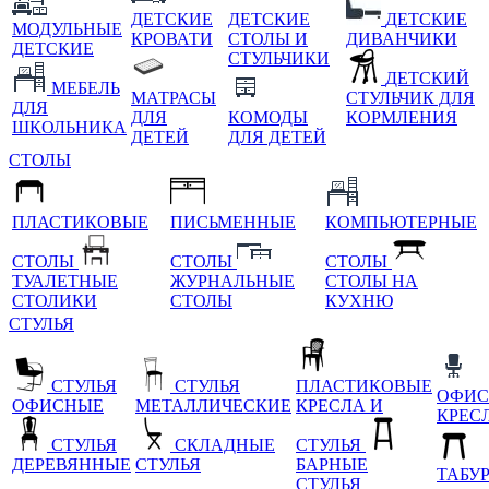
ДЕТСКИЕ
ДЕТСКИЕ
ДЕТСКИЕ
МОДУЛЬНЫЕ
КРОВАТИ
СТОЛЫ И
ДИВАНЧИКИ
ДЕТСКИЕ
СТУЛЬЧИКИ
ДЕТСКИЙ
МЕБЕЛЬ
МАТРАСЫ
СТУЛЬЧИК ДЛЯ
ДЛЯ
ДЛЯ
КОМОДЫ
КОРМЛЕНИЯ
ШКОЛЬНИКА
ДЕТЕЙ
ДЛЯ ДЕТЕЙ
СТОЛЫ
ПЛАСТИКОВЫЕ
ПИСЬМЕННЫЕ
КОМПЬЮТЕРНЫЕ
СТОЛЫ
СТОЛЫ
СТОЛЫ
ТУАЛЕТНЫЕ
ЖУРНАЛЬНЫЕ
СТОЛЫ НА
СТОЛИКИ
СТОЛЫ
КУХНЮ
СТУЛЬЯ
СТУЛЬЯ
СТУЛЬЯ
ПЛАСТИКОВЫЕ
ОФИС
ОФИСНЫЕ
МЕТАЛЛИЧЕСКИЕ
КРЕСЛА И
КРЕС
СТУЛЬЯ
СКЛАДНЫЕ
СТУЛЬЯ
ДЕРЕВЯННЫЕ
СТУЛЬЯ
БАРНЫЕ
ТАБУ
СТУЛЬЯ