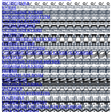
РАСПРОДАЖА
КУХНЯ
МОДУЛЬНЫЕ КУХНИ
КУХОННЫЕ ГАРНИТУРЫ
СТОЛЫ НА КУХНЮ
СТОЛЫ КНИЖКИ
СТУЛЬЯ ДЛЯ КУХНИ
ТАБУРЕТЫ
СТОЛЕШНИЦЫ ДЛЯ КУХНИ
БАРНЫЕ СТУЛЬЯ
ОБЕДЕННЫЕ ГРУППЫ
СТЕНОВЫЕ ПАНЕЛИ ДЛЯ КУХНИ (КУХОННЫЕ
ФАРТУКИ)
КУХОННЫЕ УГОЛКИ МЯГКИЕ
ДИВАНЫ НА КУХНЮ
МОЙКИ
ФИЛЬТРЫ ДЛЯ ВОДЫ
СМЕСИТЕЛИ
БЫТОВАЯ ТЕХНИКА
ВЫТЯЖКИ
КУХОННАЯ ФУРНИТУРА
ГОСТИНАЯ
СТЕНКИ В ГОСТИНУЮ
МОДУЛЬНЫЕ СИСТЕМЫ ДЛЯ ГОСТИНОЙ
ЭЛЕКТРОКАМИНЫ