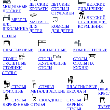
ДЕТСКИЕ
ДЕТСКИЕ
ДЕТСКИЕ
МОДУЛЬНЫЕ
КРОВАТИ
СТОЛЫ И
ДИВАНЧИКИ
ДЕТСКИЕ
СТУЛЬЧИКИ
ДЕТСКИЙ
МЕБЕЛЬ
МАТРАСЫ
СТУЛЬЧИК ДЛЯ
ДЛЯ
ДЛЯ
КОМОДЫ
КОРМЛЕНИЯ
ШКОЛЬНИКА
ДЕТЕЙ
ДЛЯ ДЕТЕЙ
СТОЛЫ
ПЛАСТИКОВЫЕ
ПИСЬМЕННЫЕ
КОМПЬЮТЕРНЫЕ
СТОЛЫ
СТОЛЫ
СТОЛЫ
ТУАЛЕТНЫЕ
ЖУРНАЛЬНЫЕ
СТОЛЫ НА
СТОЛИКИ
СТОЛЫ
КУХНЮ
СТУЛЬЯ
СТУЛЬЯ
СТУЛЬЯ
ПЛАСТИКОВЫЕ
ОФИС
ОФИСНЫЕ
МЕТАЛЛИЧЕСКИЕ
КРЕСЛА И
КРЕС
СТУЛЬЯ
СКЛАДНЫЕ
СТУЛЬЯ
ДЕРЕВЯННЫЕ
СТУЛЬЯ
БАРНЫЕ
ТАБУ
СТУЛЬЯ