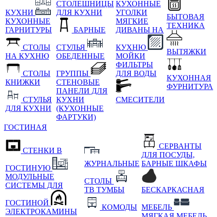
СТОЛЕШНИЦЫ
КУХОННЫЕ
КУХНИ
ДЛЯ КУХНИ
УГОЛКИ
БЫТОВАЯ
КУХОННЫЕ
МЯГКИЕ
ТЕХНИКА
ГАРНИТУРЫ
БАРНЫЕ
ДИВАНЫ НА
СТОЛЫ
СТУЛЬЯ
КУХНЮ
ВЫТЯЖКИ
НА КУХНЮ
ОБЕДЕННЫЕ
МОЙКИ
ФИЛЬТРЫ
СТОЛЫ
ГРУППЫ
ДЛЯ ВОДЫ
КУХОННАЯ
КНИЖКИ
СТЕНОВЫЕ
ФУРНИТУРА
ПАНЕЛИ ДЛЯ
СТУЛЬЯ
КУХНИ
СМЕСИТЕЛИ
ДЛЯ КУХНИ
(КУХОННЫЕ
ФАРТУКИ)
ГОСТИНАЯ
СЕРВАНТЫ
СТЕНКИ В
ДЛЯ ПОСУДЫ,
ЖУРНАЛЬНЫЕ
БАРНЫЕ ШКАФЫ
ГОСТИНУЮ
МОДУЛЬНЫЕ
СТОЛЫ
СИСТЕМЫ ДЛЯ
ТВ ТУМБЫ
БЕСКАРКАСНАЯ
ГОСТИНОЙ
КОМОДЫ
МЕБЕЛЬ
ЭЛЕКТРОКАМИНЫ
МЯГКАЯ МЕБЕЛЬ