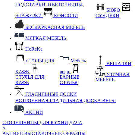
ПОДСТАВКИ, ЦВЕТОЧНИЦЫ,
БЮРО
ЭТАЖЕРКИ
КОНСОЛИ
СУНДУКИ
БЕСКАРКАСНАЯ МЕБЕЛЬ
МЯГКАЯ МЕБЕЛЬ
HoReKa
СТОЛЫ ДЛЯ
Мебель
ВЕШАЛКИ
КАФЕ
лофт
УЛИЧНАЯ
СТУЛЬЯ ДЛЯ
БАРНЫЕ
МЕБЕЛЬ
КАФЕ
СТУЛЬЯ
ГЛАДИЛЬНЫЕ ДОСКИ
ВСТРОЕННАЯ ГЛАДИЛЬНАЯ ДОСКА BELSI
АКЦИИ
СТОЛЕШНИЦЫ ДЛЯ КУХНИ
ДАЧА
×
АКЦИЯ!! ВЫСТАВОЧНЫЕ ОБРАЗЦЫ