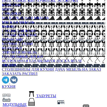
ПОДСТАВКИ, ЦВЕТОЧНИЦЫ, ЭТАЖЕРКИ
КОНСОЛИ
БЮРО
СУНДУКИ
БЕСКАРКАСНАЯ МЕБЕЛЬ
МЯГКАЯ МЕБЕЛЬ
HoReKa
СТОЛЫ ДЛЯ КАФЕ
СТУЛЬЯ ДЛЯ КАФЕ
Мебель лофт
БАРНЫЕ СТУЛЬЯ
ВЕШАЛКИ
УЛИЧНАЯ МЕБЕЛЬ
ГЛАДИЛЬНЫЕ ДОСКИ
ВСТРОЕННАЯ ГЛАДИЛЬНАЯ ДОСКА BELSI
АКЦИИ
СТОЛЕШНИЦЫ ДЛЯ КУХНИ
ДАЧА
МЕБЕЛЬ НА ЗАКАЗ
ЗАКАЗАТЬ РАСПИЛ
КУХНЯ
ТАБУРЕТЫ
МОДУЛЬНЫЕ