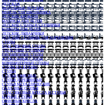
ДЕТСКАЯ
МОДУЛЬНЫЕ ДЕТСКИЕ
МЕБЕЛЬ ДЛЯ ШКОЛЬНИКА
ДЕТСКИЕ КРОВАТИ
МАТРАСЫ ДЛЯ ДЕТЕЙ
ДЕТСКИЕ СТОЛЫ И СТУЛЬЧИКИ
КОМОДЫ ДЛЯ ДЕТЕЙ
ДЕТСКИЕ ДИВАНЧИКИ
ДЕТСКИЙ СТУЛЬЧИК ДЛЯ КОРМЛЕНИЯ
СТОЛЫ
ПЛАСТИКОВЫЕ СТОЛЫ
ТУАЛЕТНЫЕ СТОЛИКИ
ПИСЬМЕННЫЕ СТОЛЫ
ЖУРНАЛЬНЫЕ СТОЛЫ
КОМПЬЮТЕРНЫЕ СТОЛЫ
СТОЛЫ НА КУХНЮ
СТУЛЬЯ
СТУЛЬЯ ОФИСНЫЕ
СТУЛЬЯ ДЕРЕВЯННЫЕ
СТУЛЬЯ МЕТАЛЛИЧЕСКИЕ
СКЛАДНЫЕ СТУЛЬЯ
ПЛАСТИКОВЫЕ КРЕСЛА И СТУЛЬЯ
БАРНЫЕ СТУЛЬЯ
ОФИСНЫЕ КРЕСЛА