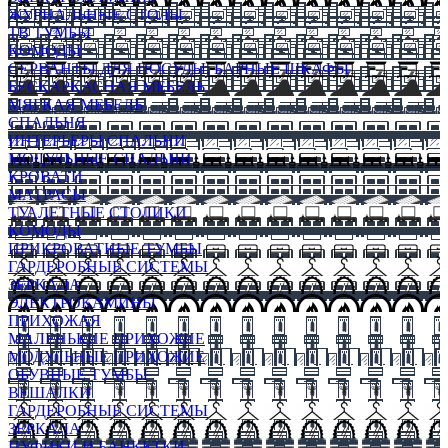
ЖУРНАЛЬНЫЕ СТОЛЫ
ТВ ТУМБЫ
КОМОДЫ
СЕРВАНТЫ ДЛЯ ПОСУДЫ, БАРНЫЕ ШКАФЫ
БЕСКАРКАСНАЯ МЕБЕЛЬ
МЯГКАЯ МЕБЕЛЬ
СПАЛЬНЯ
ИНТЕРЬЕРЫ СПАЛЬНИ
МОДУЛЬНЫЕ СПАЛЬНИ
КРОВАТИ
МАТРАСЫ
ТУАЛЕТНЫЕ СТОЛИКИ
КОМОДЫ
ПРИКРОВАТНЫЕ ТУМБЫ
ГАРДЕРОБНЫЕ СИСТЕМЫ
ЗЕРКАЛА
ЭЛЕКТРОКАМИНЫ
ПРИХОЖАЯ
МАЛЕНЬКИЕ ПРИХОЖИЕ
МОДУЛЬНЫЕ ПРИХОЖИЕ
ОБУВНЫЕ ТУМБЫ
ВЕШАЛКИ
ГАРДЕРОБНЫЕ СИСТЕМЫ
ЗЕРКАЛА
ПУФИКИ И БАНКЕТКИ