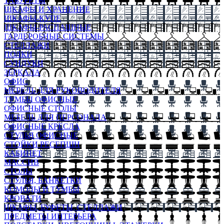
ТАБУРЕТЫ
ШКАФЫ И ХРАНЕНИЕ
ШКАФЫ-КУПЕ
ШКАФЫ-РАСПАШНЫЕ
ГАРДЕРОБНЫЕ СИСТЕМЫ
СТЕЛЛАЖИ
ПОЛКИ
СУНДУКИ
ЗЕРКАЛА
ОФИС
МЕБЕЛЬ ДЛЯ РУКОВОДИТЕЛЯ
ТУМБЫ ОФИСНЫЕ
ОФИСНЫЕ СТОЛЫ
МЕБЕЛЬ ДЛЯ ПЕРСОНАЛА
ОФИСНЫЕ КРЕСЛА
СТУЛЬЯ ОФИСНЫЕ
СТОЙКИ РЕСЕПШН
КАБИНЕТ
МАССИВ
СТОЛЫ
СТУЛЬЯ, БАНКЕТКИ
КОМОДЫ И ТУМБЫ
КРОВАТИ
ШКАФЫ, БУФЕТЫ, СТЕЛЛАЖИ
ПРЕДМЕТЫ ИНТЕРЬЕРА