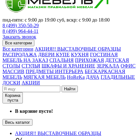
пнд-пятн: с 9:00 до 19:00 суб, вскр: с 9:00 до 18:00
8 (499) 350-50-29
8 (499) 964-44-11
Заказать звонок
Все категории
Все категории
АКЦИЯ!! ВЫСТАВОЧНЫЕ ОБРАЗЦЫ
РАСПРОДАЖА
ДВЕРИ КУПЕ
КУХНЯ
ГОСТИНАЯ
МЕБЕЛЬ НА ЗАКАЗ
СПАЛЬНЯ
ПРИХОЖАЯ
ДЕТСКАЯ
СТОЛЫ
СТУЛЬЯ
ШКАФЫ И ХРАНЕНИЕ
ЗЕРКАЛА
ОФИС
МАССИВ
ПРЕДМЕТЫ ИНТЕРЬЕРА
БЕСКАРКАСНАЯ
МЕБЕЛЬ
МЯГКАЯ МЕБЕЛЬ
HoReKa
ДАЧА
ГЛАДИЛЬНЫЕ
ДОСКИ
АКЦИИ
Найти
Корзина
пуста
В корзине пусто!
Весь каталог
АКЦИЯ!! ВЫСТАВОЧНЫЕ ОБРАЗЦЫ