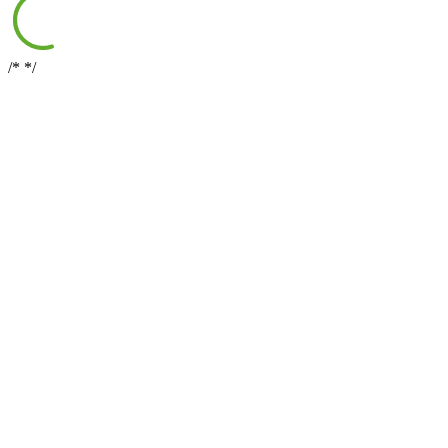
/*
*/