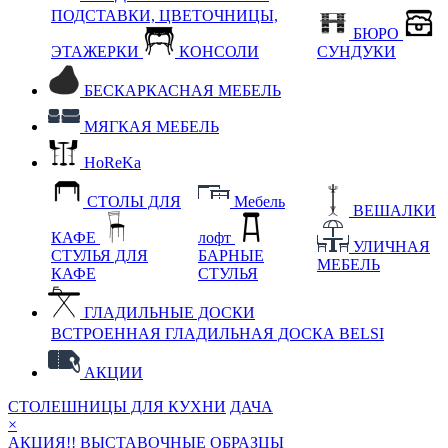
ПОДСТАВКИ, ЦВЕТОЧНИЦЫ,
БЮРО
ЭТАЖЕРКИ
КОНСОЛИ
СУНДУКИ
БЕСКАРКАСНАЯ МЕБЕЛЬ
МЯГКАЯ МЕБЕЛЬ
HoReKa
СТОЛЫ ДЛЯ
Мебель
ВЕШАЛКИ
КАФЕ
лофт
УЛИЧНАЯ
СТУЛЬЯ ДЛЯ
БАРНЫЕ
МЕБЕЛЬ
КАФЕ
СТУЛЬЯ
ГЛАДИЛЬНЫЕ ДОСКИ
ВСТРОЕННАЯ ГЛАДИЛЬНАЯ ДОСКА BELSI
АКЦИИ
СТОЛЕШНИЦЫ ДЛЯ КУХНИ
ДАЧА
×
АКЦИЯ!! ВЫСТАВОЧНЫЕ ОБРАЗЦЫ