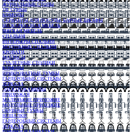
ЖУРНАЛЬНЫЕ СТОЛЫ
ТВ ТУМБЫ
КОМОДЫ
СЕРВАНТЫ ДЛЯ ПОСУДЫ, БАРНЫЕ ШКАФЫ
БЕСКАРКАСНАЯ МЕБЕЛЬ
МЯГКАЯ МЕБЕЛЬ
СПАЛЬНЯ
ИНТЕРЬЕРЫ СПАЛЬНИ
МОДУЛЬНЫЕ СПАЛЬНИ
КРОВАТИ
МАТРАСЫ
ТУАЛЕТНЫЕ СТОЛИКИ
КОМОДЫ
ПРИКРОВАТНЫЕ ТУМБЫ
ГАРДЕРОБНЫЕ СИСТЕМЫ
ЗЕРКАЛА
ЭЛЕКТРОКАМИНЫ
ПРИХОЖАЯ
МАЛЕНЬКИЕ ПРИХОЖИЕ
МОДУЛЬНЫЕ ПРИХОЖИЕ
ОБУВНЫЕ ТУМБЫ
ВЕШАЛКИ
ГАРДЕРОБНЫЕ СИСТЕМЫ
ЗЕРКАЛА
ПУФИКИ И БАНКЕТКИ