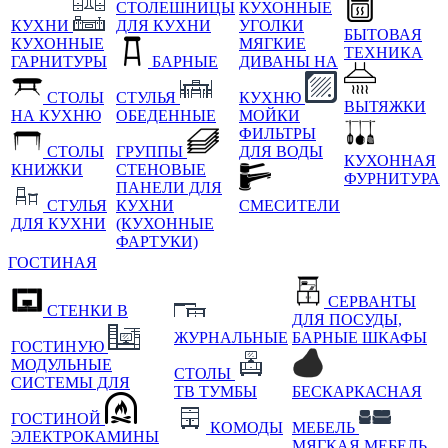
СТОЛЕШНИЦЫ
КУХОННЫЕ
КУХНИ
ДЛЯ КУХНИ
УГОЛКИ
БЫТОВАЯ
КУХОННЫЕ
МЯГКИЕ
ТЕХНИКА
ГАРНИТУРЫ
БАРНЫЕ
ДИВАНЫ НА
СТОЛЫ
СТУЛЬЯ
КУХНЮ
ВЫТЯЖКИ
НА КУХНЮ
ОБЕДЕННЫЕ
МОЙКИ
ФИЛЬТРЫ
СТОЛЫ
ГРУППЫ
ДЛЯ ВОДЫ
КУХОННАЯ
КНИЖКИ
СТЕНОВЫЕ
ФУРНИТУРА
ПАНЕЛИ ДЛЯ
СТУЛЬЯ
КУХНИ
СМЕСИТЕЛИ
ДЛЯ КУХНИ
(КУХОННЫЕ
ФАРТУКИ)
ГОСТИНАЯ
СЕРВАНТЫ
СТЕНКИ В
ДЛЯ ПОСУДЫ,
ЖУРНАЛЬНЫЕ
БАРНЫЕ ШКАФЫ
ГОСТИНУЮ
МОДУЛЬНЫЕ
СТОЛЫ
СИСТЕМЫ ДЛЯ
ТВ ТУМБЫ
БЕСКАРКАСНАЯ
ГОСТИНОЙ
КОМОДЫ
МЕБЕЛЬ
ЭЛЕКТРОКАМИНЫ
МЯГКАЯ МЕБЕЛЬ