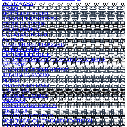
РАСПРОДАЖА
КУХНЯ
МОДУЛЬНЫЕ КУХНИ
КУХОННЫЕ ГАРНИТУРЫ
СТОЛЫ НА КУХНЮ
СТОЛЫ КНИЖКИ
СТУЛЬЯ ДЛЯ КУХНИ
ТАБУРЕТЫ
СТОЛЕШНИЦЫ ДЛЯ КУХНИ
БАРНЫЕ СТУЛЬЯ
ОБЕДЕННЫЕ ГРУППЫ
СТЕНОВЫЕ ПАНЕЛИ ДЛЯ КУХНИ (КУХОННЫЕ
ФАРТУКИ)
КУХОННЫЕ УГОЛКИ МЯГКИЕ
ДИВАНЫ НА КУХНЮ
МОЙКИ
ФИЛЬТРЫ ДЛЯ ВОДЫ
СМЕСИТЕЛИ
БЫТОВАЯ ТЕХНИКА
ВЫТЯЖКИ
КУХОННАЯ ФУРНИТУРА
ГОСТИНАЯ
СТЕНКИ В ГОСТИНУЮ
МОДУЛЬНЫЕ СИСТЕМЫ ДЛЯ ГОСТИНОЙ
ЭЛЕКТРОКАМИНЫ