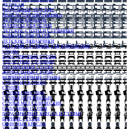
ДЕТСКАЯ
МОДУЛЬНЫЕ ДЕТСКИЕ
МЕБЕЛЬ ДЛЯ ШКОЛЬНИКА
ДЕТСКИЕ КРОВАТИ
МАТРАСЫ ДЛЯ ДЕТЕЙ
ДЕТСКИЕ СТОЛЫ И СТУЛЬЧИКИ
КОМОДЫ ДЛЯ ДЕТЕЙ
ДЕТСКИЕ ДИВАНЧИКИ
ДЕТСКИЙ СТУЛЬЧИК ДЛЯ КОРМЛЕНИЯ
СТОЛЫ
ПЛАСТИКОВЫЕ СТОЛЫ
ТУАЛЕТНЫЕ СТОЛИКИ
ПИСЬМЕННЫЕ СТОЛЫ
ЖУРНАЛЬНЫЕ СТОЛЫ
КОМПЬЮТЕРНЫЕ СТОЛЫ
СТОЛЫ НА КУХНЮ
СТУЛЬЯ
СТУЛЬЯ ОФИСНЫЕ
СТУЛЬЯ ДЕРЕВЯННЫЕ
СТУЛЬЯ МЕТАЛЛИЧЕСКИЕ
СКЛАДНЫЕ СТУЛЬЯ
ПЛАСТИКОВЫЕ КРЕСЛА И СТУЛЬЯ
БАРНЫЕ СТУЛЬЯ
ОФИСНЫЕ КРЕСЛА