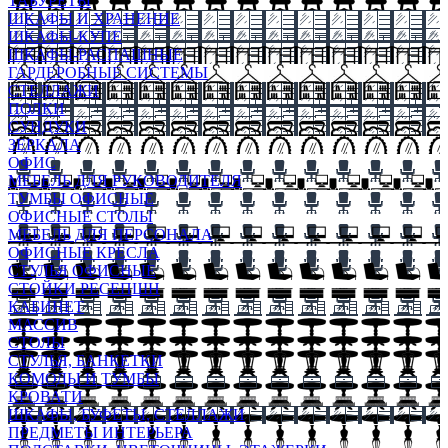
ТАБУРЕТЫ
ШКАФЫ И ХРАНЕНИЕ
ШКАФЫ-КУПЕ
ШКАФЫ-РАСПАШНЫЕ
ГАРДЕРОБНЫЕ СИСТЕМЫ
СТЕЛЛАЖИ
ПОЛКИ
СУНДУКИ
ЗЕРКАЛА
ОФИС
МЕБЕЛЬ ДЛЯ РУКОВОДИТЕЛЯ
ТУМБЫ ОФИСНЫЕ
ОФИСНЫЕ СТОЛЫ
МЕБЕЛЬ ДЛЯ ПЕРСОНАЛА
ОФИСНЫЕ КРЕСЛА
СТУЛЬЯ ОФИСНЫЕ
СТОЙКИ РЕСЕПШН
КАБИНЕТ
МАССИВ
СТОЛЫ
СТУЛЬЯ, БАНКЕТКИ
КОМОДЫ И ТУМБЫ
КРОВАТИ
ШКАФЫ, БУФЕТЫ, СТЕЛЛАЖИ
ПРЕДМЕТЫ ИНТЕРЬЕРА