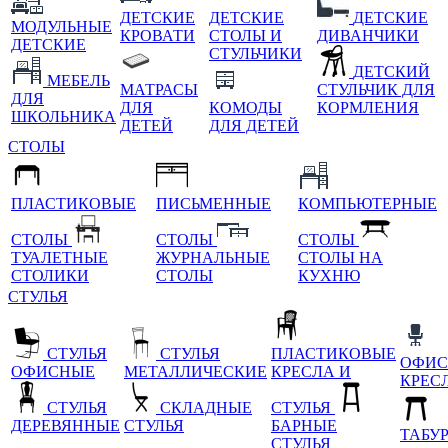
ДЕТСКИЕ
ДЕТСКИЕ
ДЕТСКИЕ
МОДУЛЬНЫЕ
КРОВАТИ
СТОЛЫ И
ДИВАНЧИКИ
ДЕТСКИЕ
СТУЛЬЧИКИ
ДЕТСКИЙ
МЕБЕЛЬ
МАТРАСЫ
СТУЛЬЧИК ДЛЯ
ДЛЯ
ДЛЯ
КОМОДЫ
КОРМЛЕНИЯ
ШКОЛЬНИКА
ДЕТЕЙ
ДЛЯ ДЕТЕЙ
СТОЛЫ
ПЛАСТИКОВЫЕ
ПИСЬМЕННЫЕ
КОМПЬЮТЕРНЫЕ
СТОЛЫ
СТОЛЫ
СТОЛЫ
ТУАЛЕТНЫЕ
ЖУРНАЛЬНЫЕ
СТОЛЫ НА
СТОЛИКИ
СТОЛЫ
КУХНЮ
СТУЛЬЯ
СТУЛЬЯ
СТУЛЬЯ
ПЛАСТИКОВЫЕ
ОФИС
ОФИСНЫЕ
МЕТАЛЛИЧЕСКИЕ
КРЕСЛА И
КРЕС
СТУЛЬЯ
СКЛАДНЫЕ
СТУЛЬЯ
ДЕРЕВЯННЫЕ
СТУЛЬЯ
БАРНЫЕ
ТАБУ
СТУЛЬЯ