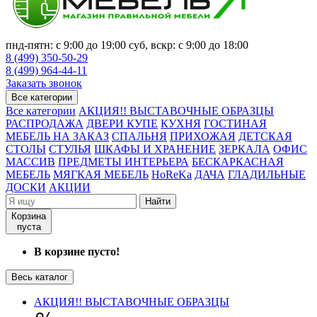
пнд-пятн: с 9:00 до 19:00 суб, вскр: с 9:00 до 18:00
8 (499) 350-50-29
8 (499) 964-44-11
Заказать звонок
Все категории
Все категории
АКЦИЯ!! ВЫСТАВОЧНЫЕ ОБРАЗЦЫ
РАСПРОДАЖА
ДВЕРИ КУПЕ
КУХНЯ
ГОСТИНАЯ
МЕБЕЛЬ НА ЗАКАЗ
СПАЛЬНЯ
ПРИХОЖАЯ
ДЕТСКАЯ
СТОЛЫ
СТУЛЬЯ
ШКАФЫ И ХРАНЕНИЕ
ЗЕРКАЛА
ОФИС
МАССИВ
ПРЕДМЕТЫ ИНТЕРЬЕРА
БЕСКАРКАСНАЯ
МЕБЕЛЬ
МЯГКАЯ МЕБЕЛЬ
HoReKa
ДАЧА
ГЛАДИЛЬНЫЕ
ДОСКИ
АКЦИИ
Найти
Корзина
пуста
В корзине пусто!
Весь каталог
АКЦИЯ!! ВЫСТАВОЧНЫЕ ОБРАЗЦЫ