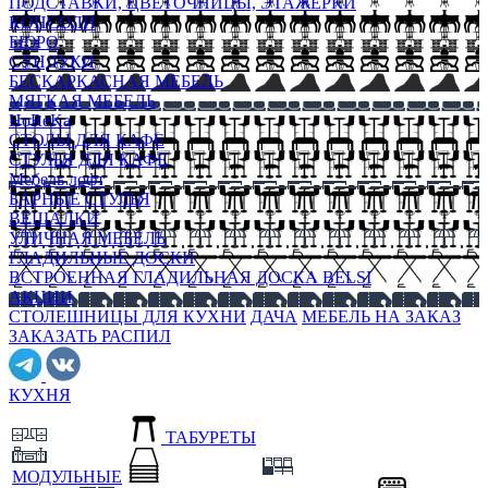
ПОДСТАВКИ, ЦВЕТОЧНИЦЫ, ЭТАЖЕРКИ
КОНСОЛИ
БЮРО
СУНДУКИ
БЕСКАРКАСНАЯ МЕБЕЛЬ
МЯГКАЯ МЕБЕЛЬ
HoReKa
СТОЛЫ ДЛЯ КАФЕ
СТУЛЬЯ ДЛЯ КАФЕ
Мебель лофт
БАРНЫЕ СТУЛЬЯ
ВЕШАЛКИ
УЛИЧНАЯ МЕБЕЛЬ
ГЛАДИЛЬНЫЕ ДОСКИ
ВСТРОЕННАЯ ГЛАДИЛЬНАЯ ДОСКА BELSI
АКЦИИ
СТОЛЕШНИЦЫ ДЛЯ КУХНИ
ДАЧА
МЕБЕЛЬ НА ЗАКАЗ
ЗАКАЗАТЬ РАСПИЛ
КУХНЯ
ТАБУРЕТЫ
МОДУЛЬНЫЕ