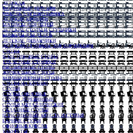
ДЕТСКАЯ
МОДУЛЬНЫЕ ДЕТСКИЕ
МЕБЕЛЬ ДЛЯ ШКОЛЬНИКА
ДЕТСКИЕ КРОВАТИ
МАТРАСЫ ДЛЯ ДЕТЕЙ
ДЕТСКИЕ СТОЛЫ И СТУЛЬЧИКИ
КОМОДЫ ДЛЯ ДЕТЕЙ
ДЕТСКИЕ ДИВАНЧИКИ
ДЕТСКИЙ СТУЛЬЧИК ДЛЯ КОРМЛЕНИЯ
СТОЛЫ
ПЛАСТИКОВЫЕ СТОЛЫ
ТУАЛЕТНЫЕ СТОЛИКИ
ПИСЬМЕННЫЕ СТОЛЫ
ЖУРНАЛЬНЫЕ СТОЛЫ
КОМПЬЮТЕРНЫЕ СТОЛЫ
СТОЛЫ НА КУХНЮ
СТУЛЬЯ
СТУЛЬЯ ОФИСНЫЕ
СТУЛЬЯ ДЕРЕВЯННЫЕ
СТУЛЬЯ МЕТАЛЛИЧЕСКИЕ
СКЛАДНЫЕ СТУЛЬЯ
ПЛАСТИКОВЫЕ КРЕСЛА И СТУЛЬЯ
БАРНЫЕ СТУЛЬЯ
ОФИСНЫЕ КРЕСЛА
ТАБУРЕТЫ