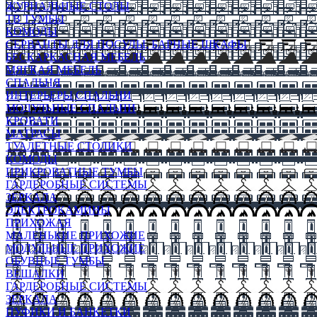
ЖУРНАЛЬНЫЕ СТОЛЫ
ТВ ТУМБЫ
КОМОДЫ
СЕРВАНТЫ ДЛЯ ПОСУДЫ, БАРНЫЕ ШКАФЫ
БЕСКАРКАСНАЯ МЕБЕЛЬ
МЯГКАЯ МЕБЕЛЬ
СПАЛЬНЯ
ИНТЕРЬЕРЫ СПАЛЬНИ
МОДУЛЬНЫЕ СПАЛЬНИ
КРОВАТИ
МАТРАСЫ
ТУАЛЕТНЫЕ СТОЛИКИ
КОМОДЫ
ПРИКРОВАТНЫЕ ТУМБЫ
ГАРДЕРОБНЫЕ СИСТЕМЫ
ЗЕРКАЛА
ЭЛЕКТРОКАМИНЫ
ПРИХОЖАЯ
МАЛЕНЬКИЕ ПРИХОЖИЕ
МОДУЛЬНЫЕ ПРИХОЖИЕ
ОБУВНЫЕ ТУМБЫ
ВЕШАЛКИ
ГАРДЕРОБНЫЕ СИСТЕМЫ
ЗЕРКАЛА
ПУФИКИ И БАНКЕТКИ