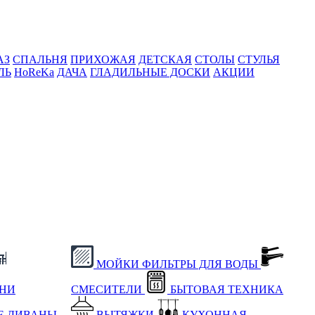
АЗ
СПАЛЬНЯ
ПРИХОЖАЯ
ДЕТСКАЯ
СТОЛЫ
СТУЛЬЯ
ЛЬ
HoReKa
ДАЧА
ГЛАДИЛЬНЫЕ ДОСКИ
АКЦИИ
МОЙКИ
ФИЛЬТРЫ ДЛЯ ВОДЫ
ХНИ
СМЕСИТЕЛИ
БЫТОВАЯ ТЕХНИКА
Е
ДИВАНЫ
ВЫТЯЖКИ
КУХОННАЯ