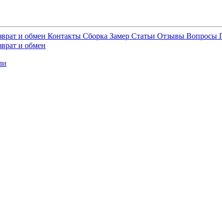
зврат и обмен
Контакты
Сборка
Замер
Статьи
Отзывы
Вопросы
зврат и обмен
ли