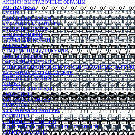
АКЦИЯ!! ВЫСТАВОЧНЫЕ ОБРАЗЦЫ
РАСПРОДАЖА
КУХНЯ
МОДУЛЬНЫЕ КУХНИ
КУХОННЫЕ ГАРНИТУРЫ
СТОЛЫ НА КУХНЮ
СТОЛЫ КНИЖКИ
СТУЛЬЯ ДЛЯ КУХНИ
ТАБУРЕТЫ
СТОЛЕШНИЦЫ ДЛЯ КУХНИ
БАРНЫЕ СТУЛЬЯ
ОБЕДЕННЫЕ ГРУППЫ
СТЕНОВЫЕ ПАНЕЛИ ДЛЯ КУХНИ (КУХОННЫЕ ФАРТУКИ
КУХОННЫЕ УГОЛКИ МЯГКИЕ
ДИВАНЫ НА КУХНЮ
МОЙКИ
ФИЛЬТРЫ ДЛЯ ВОДЫ
СМЕСИТЕЛИ
БЫТОВАЯ ТЕХНИКА
ВЫТЯЖКИ
КУХОННАЯ ФУРНИТУРА
ГОСТИНАЯ
СТЕНКИ В ГОСТИНУЮ
МОДУЛЬНЫЕ СИСТЕМЫ ДЛЯ ГОСТИНОЙ
ЭЛЕКТРОКАМИНЫ