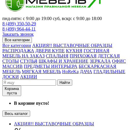
пнд-пятн: с 9:00 до 19:00 суб, вскр: с 9:00 до 18:00
8 (499) 350-50-29
8 (499) 964-44-11
Заказать звонок
Все категории
Все категории
АКЦИЯ!! ВЫСТАВОЧНЫЕ ОБРАЗЦЫ
РАСПРОДАЖА
ДВЕРИ КУПЕ
КУХНЯ
ГОСТИНАЯ
МЕБЕЛЬ НА ЗАКАЗ
СПАЛЬНЯ
ПРИХОЖАЯ
ДЕТСКАЯ
СТОЛЫ
СТУЛЬЯ
ШКАФЫ И ХРАНЕНИЕ
ЗЕРКАЛА
ОФИС
МАССИВ
ПРЕДМЕТЫ ИНТЕРЬЕРА
БЕСКАРКАСНАЯ
МЕБЕЛЬ
МЯГКАЯ МЕБЕЛЬ
HoReKa
ДАЧА
ГЛАДИЛЬНЫЕ
ДОСКИ
АКЦИИ
Найти
Корзина
пуста
В корзине пусто!
Весь каталог
АКЦИЯ!! ВЫСТАВОЧНЫЕ ОБРАЗЦЫ