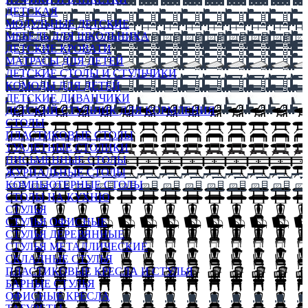
ДЕТСКАЯ
МОДУЛЬНЫЕ ДЕТСКИЕ
МЕБЕЛЬ ДЛЯ ШКОЛЬНИКА
ДЕТСКИЕ КРОВАТИ
МАТРАСЫ ДЛЯ ДЕТЕЙ
ДЕТСКИЕ СТОЛЫ И СТУЛЬЧИКИ
КОМОДЫ ДЛЯ ДЕТЕЙ
ДЕТСКИЕ ДИВАНЧИКИ
ДЕТСКИЙ СТУЛЬЧИК ДЛЯ КОРМЛЕНИЯ
СТОЛЫ
ПЛАСТИКОВЫЕ СТОЛЫ
ТУАЛЕТНЫЕ СТОЛИКИ
ПИСЬМЕННЫЕ СТОЛЫ
ЖУРНАЛЬНЫЕ СТОЛЫ
КОМПЬЮТЕРНЫЕ СТОЛЫ
СТОЛЫ НА КУХНЮ
СТУЛЬЯ
СТУЛЬЯ ОФИСНЫЕ
СТУЛЬЯ ДЕРЕВЯННЫЕ
СТУЛЬЯ МЕТАЛЛИЧЕСКИЕ
СКЛАДНЫЕ СТУЛЬЯ
ПЛАСТИКОВЫЕ КРЕСЛА И СТУЛЬЯ
БАРНЫЕ СТУЛЬЯ
ОФИСНЫЕ КРЕСЛА