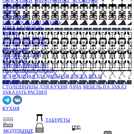
ПОДСТАВКИ, ЦВЕТОЧНИЦЫ, ЭТАЖЕРКИ
КОНСОЛИ
БЮРО
СУНДУКИ
БЕСКАРКАСНАЯ МЕБЕЛЬ
МЯГКАЯ МЕБЕЛЬ
HoReKa
СТОЛЫ ДЛЯ КАФЕ
СТУЛЬЯ ДЛЯ КАФЕ
Мебель лофт
БАРНЫЕ СТУЛЬЯ
ВЕШАЛКИ
УЛИЧНАЯ МЕБЕЛЬ
ГЛАДИЛЬНЫЕ ДОСКИ
ВСТРОЕННАЯ ГЛАДИЛЬНАЯ ДОСКА BELSI
АКЦИИ
СТОЛЕШНИЦЫ ДЛЯ КУХНИ
ДАЧА
МЕБЕЛЬ НА ЗАКАЗ
ЗАКАЗАТЬ РАСПИЛ
КУХНЯ
ТАБУРЕТЫ
МОДУЛЬНЫЕ