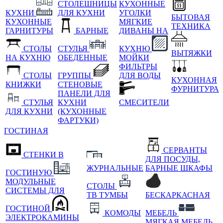
СТОЛЕШНИЦЫ
КУХОННЫЕ
КУХНИ
ДЛЯ КУХНИ
УГОЛКИ
БЫТОВАЯ
КУХОННЫЕ
МЯГКИЕ
ТЕХНИКА
ГАРНИТУРЫ
БАРНЫЕ
ДИВАНЫ НА
СТОЛЫ
СТУЛЬЯ
КУХНЮ
ВЫТЯЖКИ
НА КУХНЮ
ОБЕДЕННЫЕ
МОЙКИ
ФИЛЬТРЫ
СТОЛЫ
ГРУППЫ
ДЛЯ ВОДЫ
КУХОННАЯ
КНИЖКИ
СТЕНОВЫЕ
ФУРНИТУРА
ПАНЕЛИ ДЛЯ
СТУЛЬЯ
КУХНИ
СМЕСИТЕЛИ
ДЛЯ КУХНИ
(КУХОННЫЕ
ФАРТУКИ)
ГОСТИНАЯ
СЕРВАНТЫ
СТЕНКИ В
ДЛЯ ПОСУДЫ,
ЖУРНАЛЬНЫЕ
БАРНЫЕ ШКАФЫ
ГОСТИНУЮ
МОДУЛЬНЫЕ
СТОЛЫ
СИСТЕМЫ ДЛЯ
ТВ ТУМБЫ
БЕСКАРКАСНАЯ
ГОСТИНОЙ
КОМОДЫ
МЕБЕЛЬ
ЭЛЕКТРОКАМИНЫ
МЯГКАЯ МЕБЕЛЬ