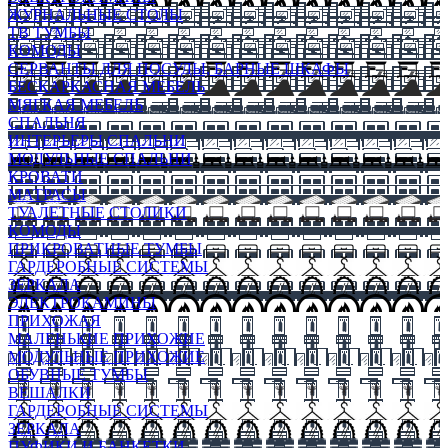
ЖУРНАЛЬНЫЕ СТОЛЫ
ТВ ТУМБЫ
КОМОДЫ
СЕРВАНТЫ ДЛЯ ПОСУДЫ, БАРНЫЕ ШКАФЫ
БЕСКАРКАСНАЯ МЕБЕЛЬ
МЯГКАЯ МЕБЕЛЬ
СПАЛЬНЯ
ИНТЕРЬЕРЫ СПАЛЬНИ
МОДУЛЬНЫЕ СПАЛЬНИ
КРОВАТИ
МАТРАСЫ
ТУАЛЕТНЫЕ СТОЛИКИ
КОМОДЫ
ПРИКРОВАТНЫЕ ТУМБЫ
ГАРДЕРОБНЫЕ СИСТЕМЫ
ЗЕРКАЛА
ЭЛЕКТРОКАМИНЫ
ПРИХОЖАЯ
МАЛЕНЬКИЕ ПРИХОЖИЕ
МОДУЛЬНЫЕ ПРИХОЖИЕ
ОБУВНЫЕ ТУМБЫ
ВЕШАЛКИ
ГАРДЕРОБНЫЕ СИСТЕМЫ
ЗЕРКАЛА
ПУФИКИ И БАНКЕТКИ