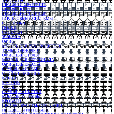
ТАБУРЕТЫ
ШКАФЫ И ХРАНЕНИЕ
ШКАФЫ-КУПЕ
ШКАФЫ-РАСПАШНЫЕ
ГАРДЕРОБНЫЕ СИСТЕМЫ
СТЕЛЛАЖИ
ПОЛКИ
СУНДУКИ
ЗЕРКАЛА
ОФИС
МЕБЕЛЬ ДЛЯ РУКОВОДИТЕЛЯ
ТУМБЫ ОФИСНЫЕ
ОФИСНЫЕ СТОЛЫ
МЕБЕЛЬ ДЛЯ ПЕРСОНАЛА
ОФИСНЫЕ КРЕСЛА
СТУЛЬЯ ОФИСНЫЕ
СТОЙКИ РЕСЕПШН
КАБИНЕТ
МАССИВ
СТОЛЫ
СТУЛЬЯ, БАНКЕТКИ
КОМОДЫ И ТУМБЫ
КРОВАТИ
ШКАФЫ, БУФЕТЫ, СТЕЛЛАЖИ
ПРЕДМЕТЫ ИНТЕРЬЕРА