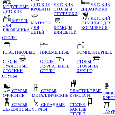
ДЕТСКИЕ
ДЕТСКИЕ
ДЕТСКИЕ
МОДУЛЬНЫЕ
КРОВАТИ
СТОЛЫ И
ДИВАНЧИКИ
ДЕТСКИЕ
СТУЛЬЧИКИ
ДЕТСКИЙ
МЕБЕЛЬ
МАТРАСЫ
СТУЛЬЧИК ДЛЯ
ДЛЯ
ДЛЯ
КОМОДЫ
КОРМЛЕНИЯ
ШКОЛЬНИКА
ДЕТЕЙ
ДЛЯ ДЕТЕЙ
СТОЛЫ
ПЛАСТИКОВЫЕ
ПИСЬМЕННЫЕ
КОМПЬЮТЕРНЫЕ
СТОЛЫ
СТОЛЫ
СТОЛЫ
ТУАЛЕТНЫЕ
ЖУРНАЛЬНЫЕ
СТОЛЫ НА
СТОЛИКИ
СТОЛЫ
КУХНЮ
СТУЛЬЯ
СТУЛЬЯ
СТУЛЬЯ
ПЛАСТИКОВЫЕ
ОФИС
ОФИСНЫЕ
МЕТАЛЛИЧЕСКИЕ
КРЕСЛА И
КРЕС
СТУЛЬЯ
СКЛАДНЫЕ
СТУЛЬЯ
ДЕРЕВЯННЫЕ
СТУЛЬЯ
БАРНЫЕ
ТАБУ
СТУЛЬЯ