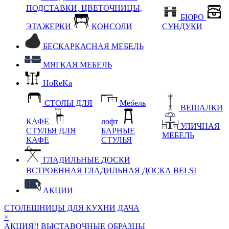
ПОДСТАВКИ, ЦВЕТОЧНИЦЫ,
БЮРО
ЭТАЖЕРКИ
КОНСОЛИ
СУНДУКИ
БЕСКАРКАСНАЯ МЕБЕЛЬ
МЯГКАЯ МЕБЕЛЬ
HoReKa
СТОЛЫ ДЛЯ
Мебель
ВЕШАЛКИ
КАФЕ
лофт
УЛИЧНАЯ
СТУЛЬЯ ДЛЯ
БАРНЫЕ
МЕБЕЛЬ
КАФЕ
СТУЛЬЯ
ГЛАДИЛЬНЫЕ ДОСКИ
ВСТРОЕННАЯ ГЛАДИЛЬНАЯ ДОСКА BELSI
АКЦИИ
СТОЛЕШНИЦЫ ДЛЯ КУХНИ
ДАЧА
×
АКЦИЯ!! ВЫСТАВОЧНЫЕ ОБРАЗЦЫ