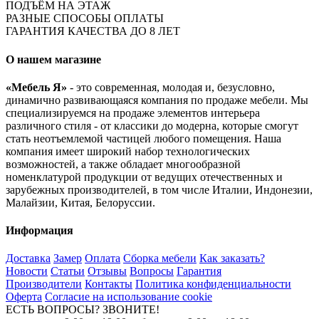
ПОДЪЁМ НА ЭТАЖ
РАЗНЫЕ СПОСОБЫ ОПЛАТЫ
ГАРАНТИЯ КАЧЕСТВА ДО 8 ЛЕТ
О нашем магазине
«Мебель Я»
- это современная, молодая и, безусловно,
динамично развивающаяся компания по продаже мебели. Мы
специализируемся на продаже элементов интерьера
различного стиля - от классики до модерна, которые смогут
стать неотъемлемой частицей любого помещения. Наша
компания имеет широкий набор технологических
возможностей, а также обладает многообразной
номенклатурой продукции от ведущих отечественных и
зарубежных производителей, в том числе Италии, Индонезии,
Малайзии, Китая, Белоруссии.
Информация
Доставка
Замер
Оплата
Сборка мебели
Как заказать?
Новости
Статьи
Отзывы
Вопросы
Гарантия
Производители
Контакты
Политика конфиденциальности
Оферта
Согласие на использование cookie
ЕСТЬ ВОПРОСЫ? ЗВОНИТЕ!