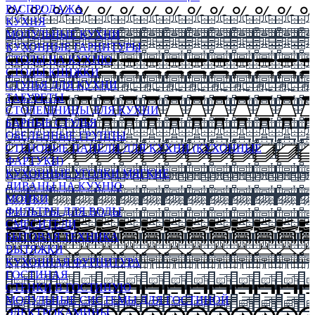
РАСПРОДАЖА
КУХНЯ
МОДУЛЬНЫЕ КУХНИ
КУХОННЫЕ ГАРНИТУРЫ
СТОЛЫ НА КУХНЮ
СТОЛЫ КНИЖКИ
СТУЛЬЯ ДЛЯ КУХНИ
ТАБУРЕТЫ
СТОЛЕШНИЦЫ ДЛЯ КУХНИ
БАРНЫЕ СТУЛЬЯ
ОБЕДЕННЫЕ ГРУППЫ
СТЕНОВЫЕ ПАНЕЛИ ДЛЯ КУХНИ (КУХОННЫЕ
ФАРТУКИ)
КУХОННЫЕ УГОЛКИ МЯГКИЕ
ДИВАНЫ НА КУХНЮ
МОЙКИ
ФИЛЬТРЫ ДЛЯ ВОДЫ
СМЕСИТЕЛИ
БЫТОВАЯ ТЕХНИКА
ВЫТЯЖКИ
КУХОННАЯ ФУРНИТУРА
ГОСТИНАЯ
СТЕНКИ В ГОСТИНУЮ
МОДУЛЬНЫЕ СИСТЕМЫ ДЛЯ ГОСТИНОЙ
ЭЛЕКТРОКАМИНЫ